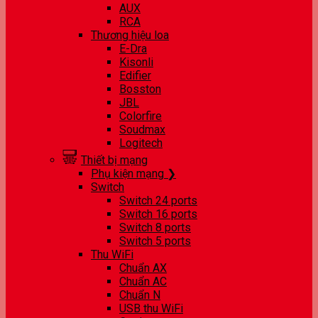
AUX
RCA
Thương hiệu loa
E-Dra
Kisonli
Edifier
Bosston
JBL
Colorfire
Soudmax
Logitech
Thiết bị mạng
Phụ kiện mạng ❯
Switch
Switch 24 ports
Switch 16 ports
Switch 8 ports
Switch 5 ports
Thu WiFi
Chuẩn AX
Chuẩn AC
Chuẩn N
USB thu WiFi