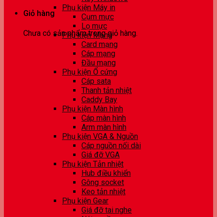
Phụ kiện Máy in
Giỏ hàng
Cụm mực
Lọ mực
Chưa có sản phẩm trong giỏ hàng.
Phụ kiện Mạng
Card mạng
Cáp mạng
Đầu mạng
Phụ kiện Ổ cứng
Cáp sata
Thanh tản nhiệt
Caddy Bay
Phụ kiện Màn hình
Cáp màn hình
Arm màn hình
Phụ kiện VGA & Nguồn
Cáp nguồn nối dài
Giá đỡ VGA
Phụ kiện Tản nhiệt
Hub điều khiển
Gông socket
Keo tản nhiệt
Phụ kiện Gear
Giá đỡ tai nghe