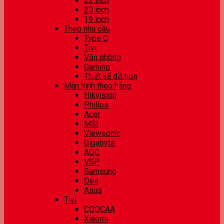
22 inch
20 inch
19 inch
Theo nhu cầu
Type C
Tivi
Văn phòng
Gaming
Thiết kế đồ hoạ
Màn hình theo hãng
Hikvision
Philips
Acer
MSI
Viewsonic
Gigabyte
AOC
VSP
Samsung
Dell
Asus
Tivi
COOCAA
Xiaomi