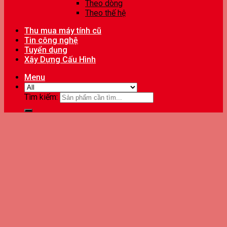
Theo dòng
Theo thế hệ
Thu mua máy tính cũ
Tin công nghệ
Tuyển dụng
Xây Dựng Cấu Hình
Menu
Tìm kiếm: