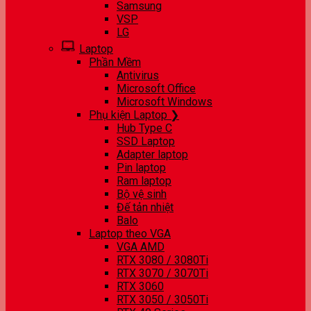
Samsung
VSP
LG
Laptop
Phần Mềm
Antivirus
Microsoft Office
Microsoft Windows
Phụ kiện Laptop ❯
Hub Type C
SSD Laptop
Adapter laptop
Pin laptop
Ram laptop
Bộ vệ sinh
Đế tản nhiệt
Balo
Laptop theo VGA
VGA AMD
RTX 3080 / 3080Ti
RTX 3070 / 3070Ti
RTX 3060
RTX 3050 / 3050Ti