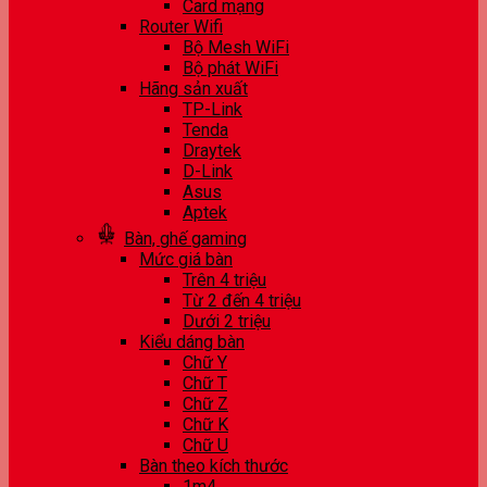
Card mạng
Router Wifi
Bộ Mesh WiFi
Bộ phát WiFi
Hãng sản xuất
TP-Link
Tenda
Draytek
D-Link
Asus
Aptek
Bàn, ghế gaming
Mức giá bàn
Trên 4 triệu
Từ 2 đến 4 triệu
Dưới 2 triệu
Kiểu dáng bàn
Chữ Y
Chữ T
Chữ Z
Chữ K
Chữ U
Bàn theo kích thước
1m4