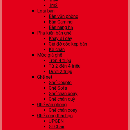
1m2
Loại bàn
Bàn văn phòng
Bàn Gaming
Bàn nâng hạ
Phụ kiện bàn ghế
Khay đi dây
Giá đỡ cốc kẹp bàn
Kê chân
Mức giá ghế
Trên 4 triệu
Từ 2 đến 4 triệu
Dưới 2 triệu
Ghế net
Ghế Couple
Ghế Sofa
Ghế chân xoay
Ghế chân quỳ
Ghế văn phòng
Ghế chân xoay
Ghế công thái học
UPGEN
GTChair