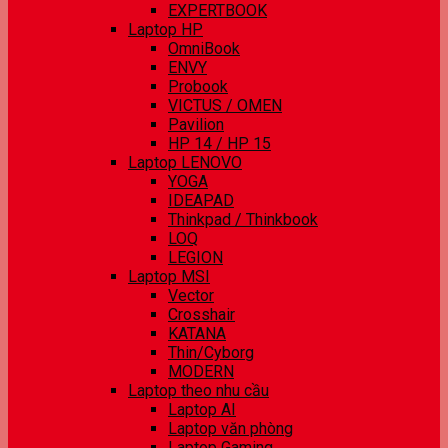
EXPERTBOOK
Laptop HP
OmniBook
ENVY
Probook
VICTUS / OMEN
Pavilion
HP 14 / HP 15
Laptop LENOVO
YOGA
IDEAPAD
Thinkpad / Thinkbook
LOQ
LEGION
Laptop MSI
Vector
Crosshair
KATANA
Thin/Cyborg
MODERN
Laptop theo nhu cầu
Laptop AI
Laptop văn phòng
Laptop Gaming