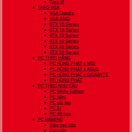
Core i3
THEO VGA
VGA Quadro
VGA AMD
GTX 10 Series
GTX 16 Series
RTX 20 Series
RTX 30 Series
RTX 40 Series
RTX 50 Series
PC THEO HÃNG
PC HÙNG PHÁT x MSI
PC HÙNG PHÁT x ASUS
PC HÙNG PHÁT x GIGABYTE
PC HÙNG PHÁT
PC THEO NHU CẦU
PC White Edition
PC Mini
PC giả lập
PC AI
PC đồ hoạ
PC GAMING
Siêu cao cấp
Cao cấp