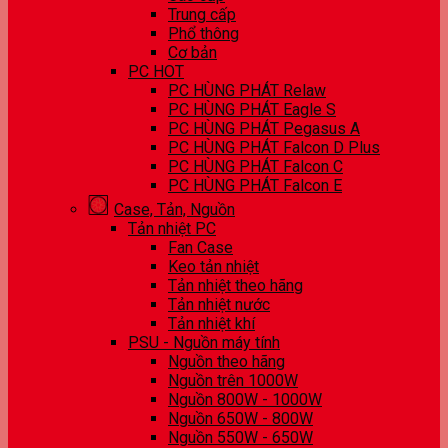
Trung cấp
Phổ thông
Cơ bản
PC HOT
PC HÙNG PHÁT Relaw
PC HÙNG PHÁT Eagle S
PC HÙNG PHÁT Pegasus A
PC HÙNG PHÁT Falcon D Plus
PC HÙNG PHÁT Falcon C
PC HÙNG PHÁT Falcon E
Case, Tản, Nguồn
Tản nhiệt PC
Fan Case
Keo tản nhiệt
Tản nhiệt theo hãng
Tản nhiệt nước
Tản nhiệt khí
PSU - Nguồn máy tính
Nguồn theo hãng
Nguồn trên 1000W
Nguồn 800W - 1000W
Nguồn 650W - 800W
Nguồn 550W - 650W