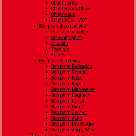
Chuột DareU
Chuột Attack Shark
Chuột Asus
Chuột VGN - VXE
Bàn phím theo nhu cầu
Phụ kiện bàn phím
Số lượng phím
Nhu cầu
Theo giá
Kết nối
Bàn phím theo hãng
Bàn phím Redragon
Bàn phím Xiberia
Bàn phím Razer
Bàn phím Rapoo
Bàn phím Machenike
Bàn phím Logitech
Bàn phím Fuhlen
Bàn phím DareU
Bàn phím Corsair
Bàn phím Akko
Bàn phím Dry Studio
Bàn phím Angry Miao