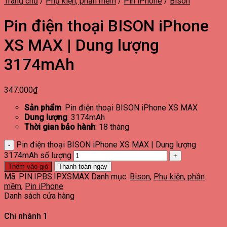
Trang chủ
/
Phụ kiện, phần mềm
/
Pin iPhone
/
Bison
Pin điện thoại BISON iPhone
XS MAX | Dung lượng
3174mAh
347.000
₫
Sản phẩm
: Pin điện thoại BISON iPhone XS MAX
Dung lượng
: 3174mAh
Thời gian bảo hành
: 18 tháng
Pin điện thoại BISON iPhone XS MAX | Dung lượng
3174mAh số lượng
Thêm vào giỏ
Thanh toán ngay
Mã:
PIN.IP.BS.IPXSMAX
Danh mục:
Bison
,
Phụ kiện, phần
mềm
,
Pin iPhone
Danh sách cửa hàng
Chi nhánh 1