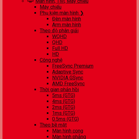
Màn hình, Tivi, Máy chiếu
Máy chiếu
Phụ kiện màn hình ❯
Đèn màn hình
Arm màn hình
Theo độ phân giải
WQHD
QHD
Full HD
HD
Công nghệ
FreeSync Premium
Adaptive Sync
NVIDIA GSync
AMD FreeSync
Thời gian phản hồi
5ms (GTG)
4ms (GTG)
2ms (GTG)
1ms (GTG)
0.5ms (GTG)
Theo bề mặt
Màn hình cong
Màn hình phẳng