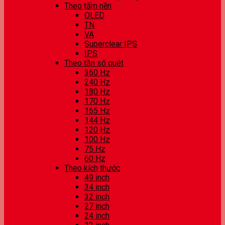
Theo tấm nền
OLED
TN
VA
Superclear IPS
IPS
Theo tần số quét
360 Hz
240 Hz
180 Hz
170 Hz
165 Hz
144 Hz
120 Hz
100 Hz
75 Hz
60 Hz
Theo kích thước
49 inch
34 inch
32 inch
27 inch
24 inch