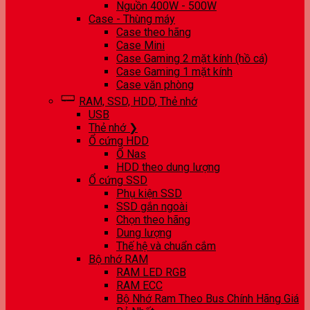
Nguồn 400W - 500W
Case - Thùng máy
Case theo hãng
Case Mini
Case Gaming 2 mặt kính (hồ cá)
Case Gaming 1 mặt kính
Case văn phòng
RAM, SSD, HDD, Thẻ nhớ
USB
Thẻ nhớ ❯
Ổ cứng HDD
Ổ Nas
HDD theo dung lượng
Ổ cứng SSD
Phụ kiện SSD
SSD gắn ngoài
Chọn theo hãng
Dung lượng
Thế hệ và chuẩn cắm
Bộ nhớ RAM
RAM LED RGB
RAM ECC
Bộ Nhớ Ram Theo Bus Chính Hãng Giá