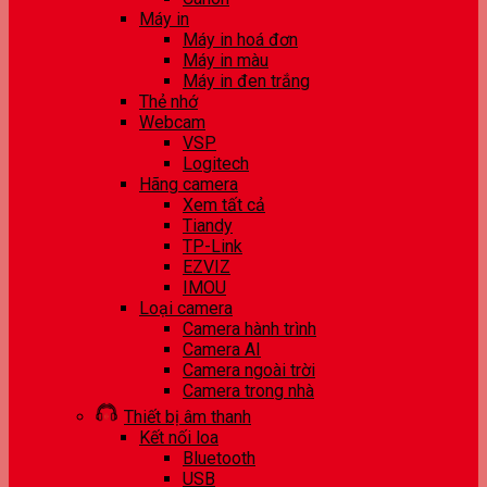
Máy in
Máy in hoá đơn
Máy in màu
Máy in đen trắng
Thẻ nhớ
Webcam
VSP
Logitech
Hãng camera
Xem tất cả
Tiandy
TP-Link
EZVIZ
IMOU
Loại camera
Camera hành trình
Camera AI
Camera ngoài trời
Camera trong nhà
Thiết bị âm thanh
Kết nối loa
Bluetooth
USB