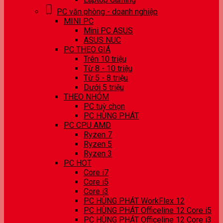
PC văn phòng - doanh nghiệp
MINI PC
Mini PC ASUS
ASUS NUC
PC THEO GIÁ
Trên 10 triệu
Từ 8 - 10 triệu
Từ 5 - 8 triệu
Dưới 5 triệu
THEO NHÓM
PC tuỳ chọn
PC HÙNG PHÁT
PC CPU AMD
Ryzen 7
Ryzen 5
Ryzen 3
PC HOT
Core i7
Core i5
Core i3
PC HÙNG PHÁT WorkFlex 12
PC HÙNG PHÁT Officeline 12 Core i5
PC HÙNG PHÁT Officeline 12 Core i3