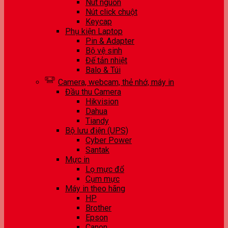
Nút nguồn
Nút click chuột
Keycap
Phụ kiện Laptop
Pin & Adapter
Bộ vệ sinh
Đế tản nhiệt
Balo & Túi
Camera, webcam, thẻ nhớ, máy in
Đầu thu Camera
Hikvision
Dahua
Tiandy
Bộ lưu điện (UPS)
Cyber Power
Santak
Mực in
Lọ mực đổ
Cụm mực
Máy in theo hãng
HP
Brother
Epson
Canon