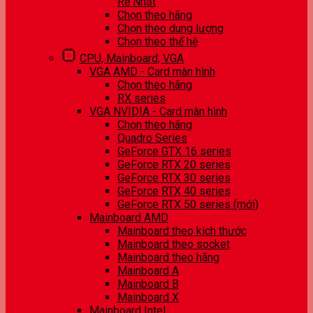
Rẻ Nhất
Chọn theo hãng
Chọn theo dung lượng
Chọn theo thế hệ
CPU, Mainboard, VGA
VGA AMD - Card màn hình
Chọn theo hãng
RX series
VGA NVIDIA - Card màn hình
Chọn theo hãng
Quadro Series
GeForce GTX 16 series
GeForce RTX 20 series
GeForce RTX 30 series
GeForce RTX 40 series
GeForce RTX 50 series (mới)
Mainboard AMD
Mainboard theo kích thước
Mainboard theo socket
Mainboard theo hãng
Mainboard A
Mainboard B
Mainboard X
Mainboard Intel