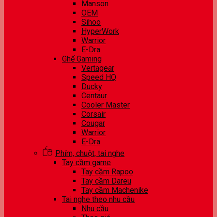
Manson
OEM
Sihoo
HyperWork
Warrior
E-Dra
Ghế Gaming
Vertagear
Speed HQ
Ducky
Centaur
Cooler Master
Corsair
Cougar
Warrior
E-Dra
Phím, chuột, tai nghe
Tay cầm game
Tay cầm Rapoo
Tay cầm Dareu
Tay cầm Machenike
Tai nghe theo nhu cầu
Nhu cầu