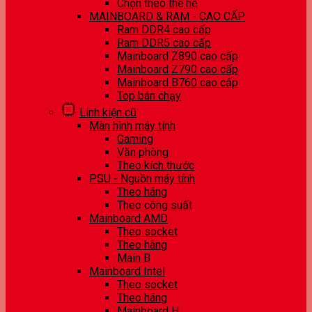
Chọn theo thế hệ
MAINBOARD & RAM - CAO CẤP
Ram DDR4 cao cấp
Ram DDR5 cao cấp
Mainboard Z890 cao cấp
Mainboard Z790 cao cấp
Mainboard B760 cao cấp
Top bán chạy
Linh kiện cũ
Màn hình máy tính
Gaming
Văn phòng
Theo kích thước
PSU - Nguồn máy tính
Theo hãng
Theo công suất
Mainboard AMD
Theo socket
Theo hãng
Main B
Mainboard Intel
Theo socket
Theo hãng
Mainboard H