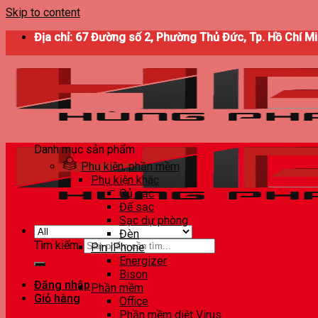
Skip to content
Địa chỉ: 67 Đường số 2, Phường Thủ Đức, Tp. Hồ Chí M
Danh mục sản phẩm
Phụ kiện, phần mềm
Phụ kiện khác
Củ sạc
Đế sạc
Sạc dự phòng
Đèn
Tìm kiếm:
Pin iPhone
Energizer
Bison
Đăng nhập
Phần mềm
Giỏ hàng
Office
Phần mềm diệt Virus