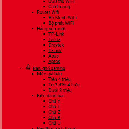
USB thu WiFi
Card mạng
Router Wifi
Bộ Mesh WiFi
Bộ phát WiFi
Hãng sản xuất
TP-Link
Tenda
Draytek
D-Link
Asus
Aptek
Bàn, ghế gaming
Mức giá bàn
Trên 4 triệu
Từ 2 đến 4 triệu
Dưới 2 triệu
Kiểu dáng bàn
Chữ Y
Chữ T
Chữ Z
Chữ K
Chữ U
Bàn theo kích thước