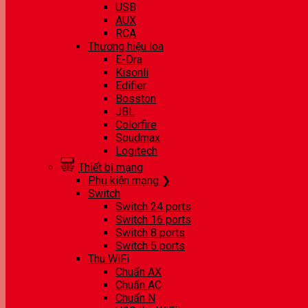
USB
AUX
RCA
Thương hiệu loa
E-Dra
Kisonli
Edifier
Bosston
JBL
Colorfire
Soudmax
Logitech
Thiết bị mạng
Phụ kiện mạng ❯
Switch
Switch 24 ports
Switch 16 ports
Switch 8 ports
Switch 5 ports
Thu WiFi
Chuẩn AX
Chuẩn AC
Chuẩn N