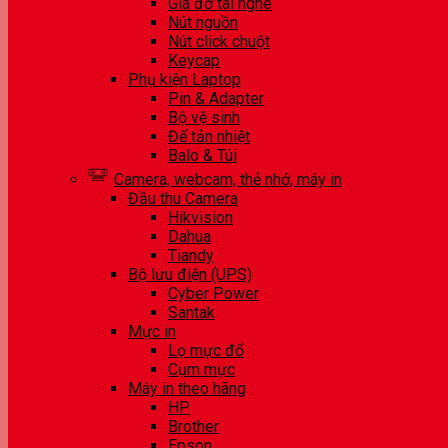
Giá đỡ tai nghe
Nút nguồn
Nút click chuột
Keycap
Phụ kiện Laptop
Pin & Adapter
Bộ vệ sinh
Đế tản nhiệt
Balo & Túi
Camera, webcam, thẻ nhớ, máy in
Đầu thu Camera
Hikvision
Dahua
Tiandy
Bộ lưu điện (UPS)
Cyber Power
Santak
Mực in
Lọ mực đổ
Cụm mực
Máy in theo hãng
HP
Brother
Epson