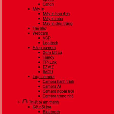
Canon
Máy in
Máy in hoá đơn
Máy in màu
Máy in đen trắng
Thẻ nhớ
Webcam
VSP
Logitech
Hãng camera
Xem tất cả
Tiandy
TP-Link
EZVIZ
IMOU
Loại camera
Camera hành trình
Camera AI
Camera ngoài trời
Camera trong nhà
Thiết bị âm thanh
Kết nối loa
Bluetooth