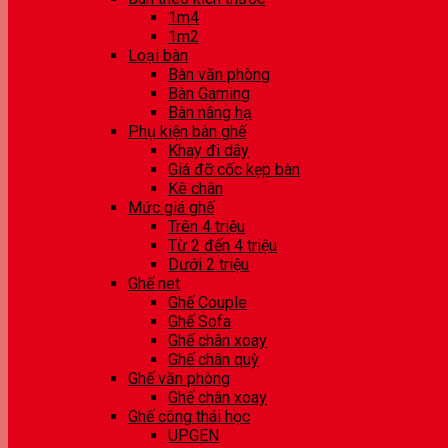
1m4
1m2
Loại bàn
Bàn văn phòng
Bàn Gaming
Bàn nâng hạ
Phụ kiện bàn ghế
Khay đi dây
Giá đỡ cốc kẹp bàn
Kê chân
Mức giá ghế
Trên 4 triệu
Từ 2 đến 4 triệu
Dưới 2 triệu
Ghế net
Ghế Couple
Ghế Sofa
Ghế chân xoay
Ghế chân quỳ
Ghế văn phòng
Ghế chân xoay
Ghế công thái học
UPGEN