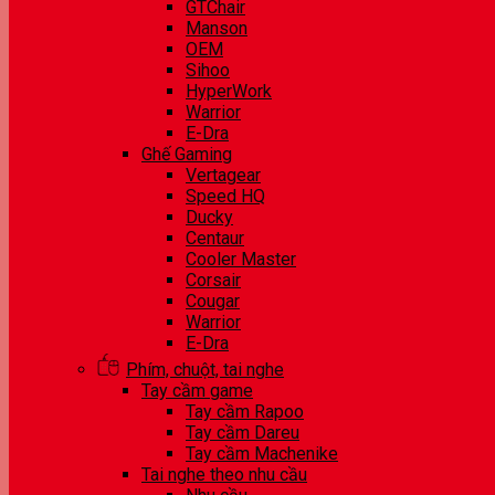
GTChair
Manson
OEM
Sihoo
HyperWork
Warrior
E-Dra
Ghế Gaming
Vertagear
Speed HQ
Ducky
Centaur
Cooler Master
Corsair
Cougar
Warrior
E-Dra
Phím, chuột, tai nghe
Tay cầm game
Tay cầm Rapoo
Tay cầm Dareu
Tay cầm Machenike
Tai nghe theo nhu cầu