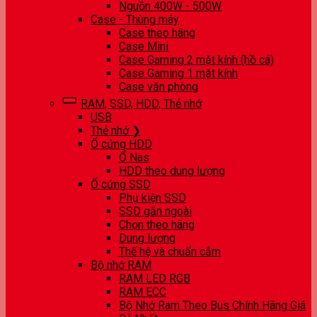
Nguồn 400W - 500W
Case - Thùng máy
Case theo hãng
Case Mini
Case Gaming 2 mặt kính (hồ cá)
Case Gaming 1 mặt kính
Case văn phòng
RAM, SSD, HDD, Thẻ nhớ
USB
Thẻ nhớ ❯
Ổ cứng HDD
Ổ Nas
HDD theo dung lượng
Ổ cứng SSD
Phụ kiện SSD
SSD gắn ngoài
Chọn theo hãng
Dung lượng
Thế hệ và chuẩn cắm
Bộ nhớ RAM
RAM LED RGB
RAM ECC
Bộ Nhớ Ram Theo Bus Chính Hãng Giá