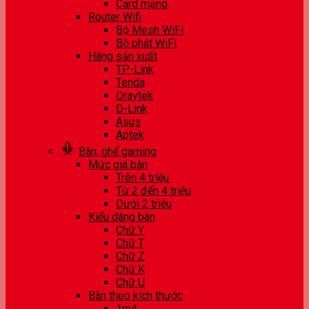
Card mạng
Router Wifi
Bộ Mesh WiFi
Bộ phát WiFi
Hãng sản xuất
TP-Link
Tenda
Draytek
D-Link
Asus
Aptek
Bàn, ghế gaming
Mức giá bàn
Trên 4 triệu
Từ 2 đến 4 triệu
Dưới 2 triệu
Kiểu dáng bàn
Chữ Y
Chữ T
Chữ Z
Chữ K
Chữ U
Bàn theo kích thước
1m4