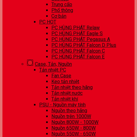
Trung cấp
Phổ thông
Cơ bản
PC HOT
PC HÙNG PHÁT Relaw
PC HÙNG PHÁT Eagle S
PC HÙNG PHÁT Pegasus A
PC HÙNG PHÁT Falcon D Plus
PC HÙNG PHÁT Falcon C
PC HÙNG PHÁT Falcon E
Case, Tản, Nguồn
Tản nhiệt PC
Fan Case
Keo tản nhiệt
Tản nhiệt theo hãng
Tản nhiệt nước
Tản nhiệt khí
PSU - Nguồn máy tính
Nguồn theo hãng
Nguồn trên 1000W
Nguồn 800W - 1000W
Nguồn 650W - 800W
Nguồn 550W - 650W