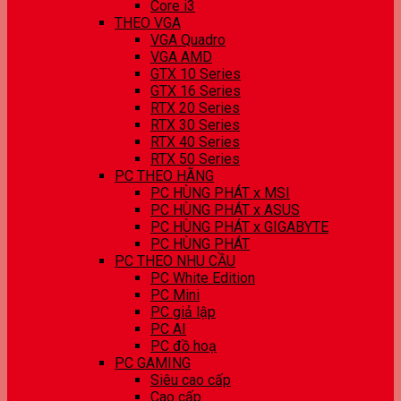
Core i3
THEO VGA
VGA Quadro
VGA AMD
GTX 10 Series
GTX 16 Series
RTX 20 Series
RTX 30 Series
RTX 40 Series
RTX 50 Series
PC THEO HÃNG
PC HÙNG PHÁT x MSI
PC HÙNG PHÁT x ASUS
PC HÙNG PHÁT x GIGABYTE
PC HÙNG PHÁT
PC THEO NHU CẦU
PC White Edition
PC Mini
PC giả lập
PC AI
PC đồ hoạ
PC GAMING
Siêu cao cấp
Cao cấp