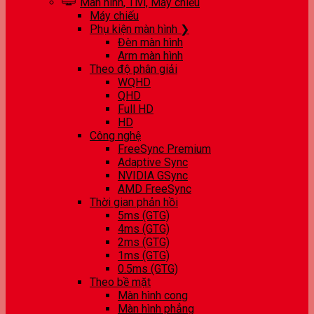
Màn hình, Tivi, Máy chiếu
Máy chiếu
Phụ kiện màn hình ❯
Đèn màn hình
Arm màn hình
Theo độ phân giải
WQHD
QHD
Full HD
HD
Công nghệ
FreeSync Premium
Adaptive Sync
NVIDIA GSync
AMD FreeSync
Thời gian phản hồi
5ms (GTG)
4ms (GTG)
2ms (GTG)
1ms (GTG)
0.5ms (GTG)
Theo bề mặt
Màn hình cong
Màn hình phẳng