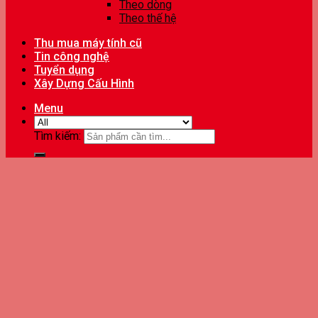
Theo dòng
Theo thế hệ
Thu mua máy tính cũ
Tin công nghệ
Tuyển dụng
Xây Dựng Cấu Hình
Menu
Tìm kiếm: