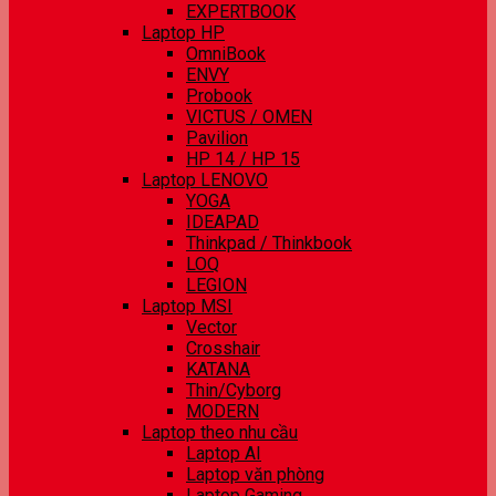
EXPERTBOOK
Laptop HP
OmniBook
ENVY
Probook
VICTUS / OMEN
Pavilion
HP 14 / HP 15
Laptop LENOVO
YOGA
IDEAPAD
Thinkpad / Thinkbook
LOQ
LEGION
Laptop MSI
Vector
Crosshair
KATANA
Thin/Cyborg
MODERN
Laptop theo nhu cầu
Laptop AI
Laptop văn phòng
Laptop Gaming