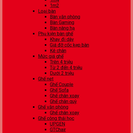
1m2
Loại bàn
Bàn văn phòng
Bàn Gaming
Bàn nâng hạ
Phụ kiện bàn ghế
Khay đi dây
Giá đỡ cốc kẹp bàn
Kê chân
Mức giá ghế
Trên 4 triệu
Từ 2 đến 4 triệu
Dưới 2 triệu
Ghế net
Ghế Couple
Ghế Sofa
Ghế chân xoay
Ghế chân quỳ
Ghế văn phòng
Ghế chân xoay
Ghế công thái học
UPGEN
GTChair