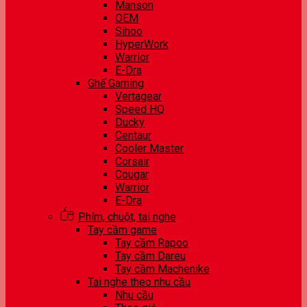
Manson
OEM
Sihoo
HyperWork
Warrior
E-Dra
Ghế Gaming
Vertagear
Speed HQ
Ducky
Centaur
Cooler Master
Corsair
Cougar
Warrior
E-Dra
Phím, chuột, tai nghe
Tay cầm game
Tay cầm Rapoo
Tay cầm Dareu
Tay cầm Machenike
Tai nghe theo nhu cầu
Nhu cầu