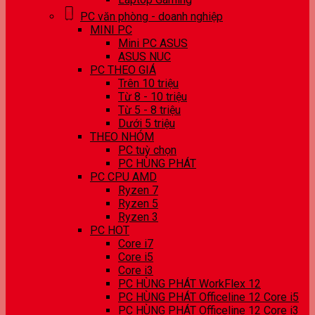
PC văn phòng - doanh nghiệp
MINI PC
Mini PC ASUS
ASUS NUC
PC THEO GIÁ
Trên 10 triệu
Từ 8 - 10 triệu
Từ 5 - 8 triệu
Dưới 5 triệu
THEO NHÓM
PC tuỳ chọn
PC HÙNG PHÁT
PC CPU AMD
Ryzen 7
Ryzen 5
Ryzen 3
PC HOT
Core i7
Core i5
Core i3
PC HÙNG PHÁT WorkFlex 12
PC HÙNG PHÁT Officeline 12 Core i5
PC HÙNG PHÁT Officeline 12 Core i3