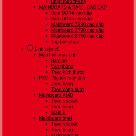
Chọn theo thế hệ
MAINBOARD & RAM - CAO CẤP
Ram DDR4 cao cấp
Ram DDR5 cao cấp
Mainboard Z890 cao cấp
Mainboard Z790 cao cấp
Mainboard B760 cao cấp
Top bán chạy
Linh kiện cũ
Màn hình máy tính
Gaming
Văn phòng
Theo kích thước
PSU - Nguồn máy tính
Theo hãng
Theo công suất
Mainboard AMD
Theo socket
Theo hãng
Main B
Mainboard Intel
Theo socket
Theo hãng
Mainboard H