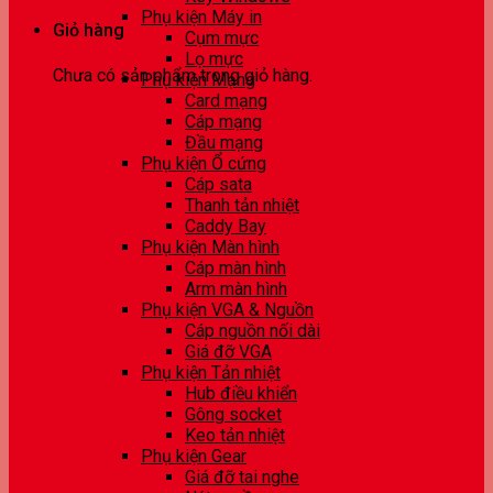
Phụ kiện Máy in
Giỏ hàng
Cụm mực
Lọ mực
Chưa có sản phẩm trong giỏ hàng.
Phụ kiện Mạng
Card mạng
Cáp mạng
Đầu mạng
Phụ kiện Ổ cứng
Cáp sata
Thanh tản nhiệt
Caddy Bay
Phụ kiện Màn hình
Cáp màn hình
Arm màn hình
Phụ kiện VGA & Nguồn
Cáp nguồn nối dài
Giá đỡ VGA
Phụ kiện Tản nhiệt
Hub điều khiển
Gông socket
Keo tản nhiệt
Phụ kiện Gear
Giá đỡ tai nghe