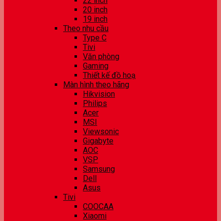
22 inch
20 inch
19 inch
Theo nhu cầu
Type C
Tivi
Văn phòng
Gaming
Thiết kế đồ hoạ
Màn hình theo hãng
Hikvision
Philips
Acer
MSI
Viewsonic
Gigabyte
AOC
VSP
Samsung
Dell
Asus
Tivi
COOCAA
Xiaomi