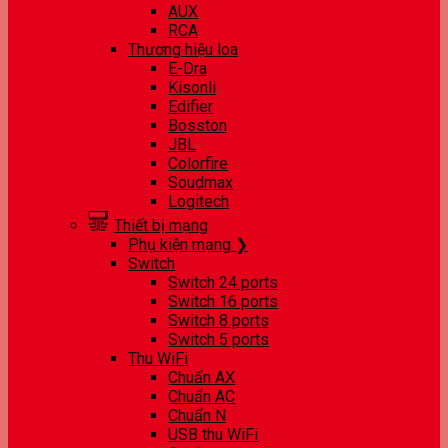
AUX
RCA
Thương hiệu loa
E-Dra
Kisonli
Edifier
Bosston
JBL
Colorfire
Soudmax
Logitech
Thiết bị mạng
Phụ kiện mạng ❯
Switch
Switch 24 ports
Switch 16 ports
Switch 8 ports
Switch 5 ports
Thu WiFi
Chuẩn AX
Chuẩn AC
Chuẩn N
USB thu WiFi