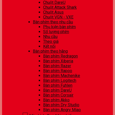
Chuột DareU
Chuột Attack Shark
Chuột Asus
Chuột VGN - VXE
Bàn phím theo nhu cầu
Phụ kiện bàn phím
Số lượng phím
Nhu cầu
Theo giá
Kết nối
Bàn phím theo hãng
Bàn phím Redragon
Bàn phím Xiberia
Bàn phím Razer
Bàn phím Rapoo
Bàn phím Machenike
Bàn phím Logitech
Bàn phím Fuhlen
Bàn phím DareU
Bàn phím Corsair
Bàn phím Akko
Bàn phím Dry Studio
Bàn phím Angry Miao