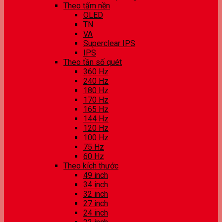
Theo tấm nền
OLED
TN
VA
Superclear IPS
IPS
Theo tần số quét
360 Hz
240 Hz
180 Hz
170 Hz
165 Hz
144 Hz
120 Hz
100 Hz
75 Hz
60 Hz
Theo kích thước
49 inch
34 inch
32 inch
27 inch
24 inch