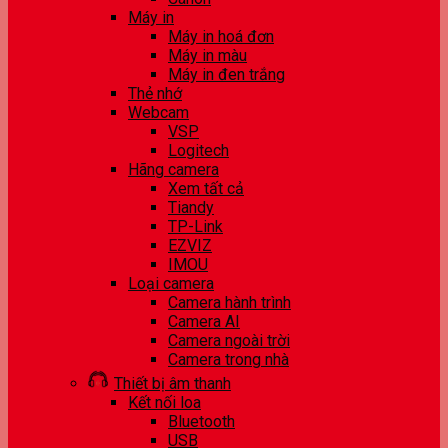
Máy in
Máy in hoá đơn
Máy in màu
Máy in đen trắng
Thẻ nhớ
Webcam
VSP
Logitech
Hãng camera
Xem tất cả
Tiandy
TP-Link
EZVIZ
IMOU
Loại camera
Camera hành trình
Camera AI
Camera ngoài trời
Camera trong nhà
Thiết bị âm thanh
Kết nối loa
Bluetooth
USB