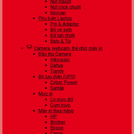
Nút nguồn
Nút click chuột
Keycap
Phụ kiện Laptop
Pin & Adapter
Bộ vệ sinh
Đế tản nhiệt
Balo & Túi
Camera, webcam, thẻ nhớ, máy in
Đầu thu Camera
Hikvision
Dahua
Tiandy
Bộ lưu điện (UPS)
Cyber Power
Santak
Mực in
Lọ mực đổ
Cụm mực
Máy in theo hãng
HP
Brother
Epson
Canon