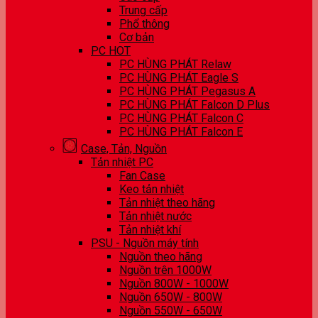
Trung cấp
Phổ thông
Cơ bản
PC HOT
PC HÙNG PHÁT Relaw
PC HÙNG PHÁT Eagle S
PC HÙNG PHÁT Pegasus A
PC HÙNG PHÁT Falcon D Plus
PC HÙNG PHÁT Falcon C
PC HÙNG PHÁT Falcon E
Case, Tản, Nguồn
Tản nhiệt PC
Fan Case
Keo tản nhiệt
Tản nhiệt theo hãng
Tản nhiệt nước
Tản nhiệt khí
PSU - Nguồn máy tính
Nguồn theo hãng
Nguồn trên 1000W
Nguồn 800W - 1000W
Nguồn 650W - 800W
Nguồn 550W - 650W