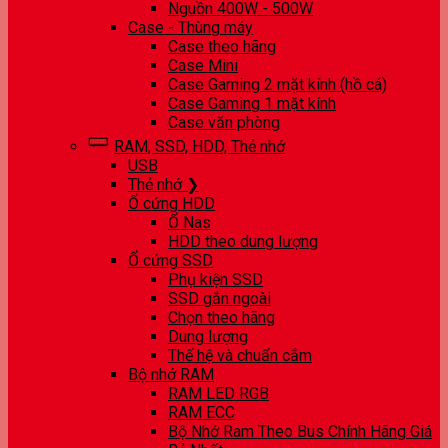
Nguồn 400W - 500W
Case - Thùng máy
Case theo hãng
Case Mini
Case Gaming 2 mặt kính (hồ cá)
Case Gaming 1 mặt kính
Case văn phòng
RAM, SSD, HDD, Thẻ nhớ
USB
Thẻ nhớ ❯
Ổ cứng HDD
Ổ Nas
HDD theo dung lượng
Ổ cứng SSD
Phụ kiện SSD
SSD gắn ngoài
Chọn theo hãng
Dung lượng
Thế hệ và chuẩn cắm
Bộ nhớ RAM
RAM LED RGB
RAM ECC
Bộ Nhớ Ram Theo Bus Chính Hãng Giá