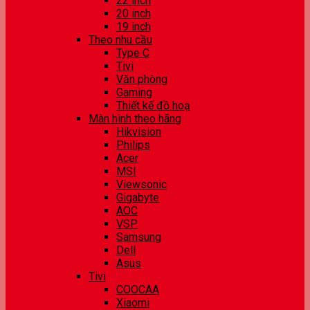
22 inch
20 inch
19 inch
Theo nhu cầu
Type C
Tivi
Văn phòng
Gaming
Thiết kế đồ hoạ
Màn hình theo hãng
Hikvision
Philips
Acer
MSI
Viewsonic
Gigabyte
AOC
VSP
Samsung
Dell
Asus
Tivi
COOCAA
Xiaomi