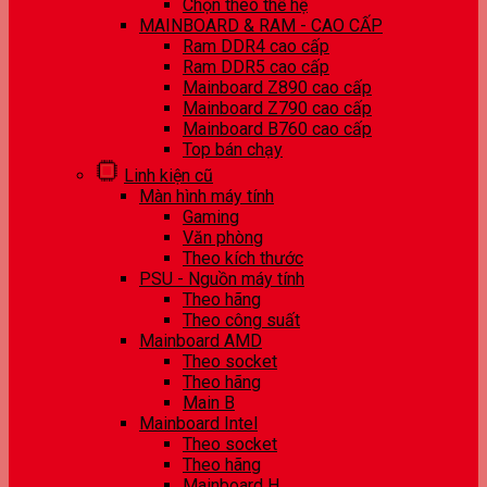
Chọn theo thế hệ
MAINBOARD & RAM - CAO CẤP
Ram DDR4 cao cấp
Ram DDR5 cao cấp
Mainboard Z890 cao cấp
Mainboard Z790 cao cấp
Mainboard B760 cao cấp
Top bán chạy
Linh kiện cũ
Màn hình máy tính
Gaming
Văn phòng
Theo kích thước
PSU - Nguồn máy tính
Theo hãng
Theo công suất
Mainboard AMD
Theo socket
Theo hãng
Main B
Mainboard Intel
Theo socket
Theo hãng
Mainboard H