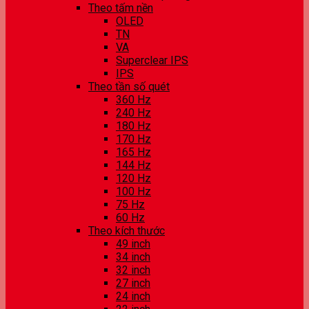
Theo tấm nền
OLED
TN
VA
Superclear IPS
IPS
Theo tần số quét
360 Hz
240 Hz
180 Hz
170 Hz
165 Hz
144 Hz
120 Hz
100 Hz
75 Hz
60 Hz
Theo kích thước
49 inch
34 inch
32 inch
27 inch
24 inch