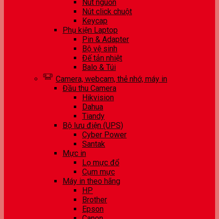
Nút nguồn
Nút click chuột
Keycap
Phụ kiện Laptop
Pin & Adapter
Bộ vệ sinh
Đế tản nhiệt
Balo & Túi
Camera, webcam, thẻ nhớ, máy in
Đầu thu Camera
Hikvision
Dahua
Tiandy
Bộ lưu điện (UPS)
Cyber Power
Santak
Mực in
Lọ mực đổ
Cụm mực
Máy in theo hãng
HP
Brother
Epson
Canon