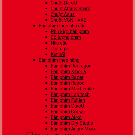
Chuột DareU
Chuột Attack Shark
Chuột Asus
Chuột VGN - VXE
Bàn phím theo nhu cầu
Phụ kiện bàn phím
Số lượng phím
Nhu cầu
Theo giá
Kết nối
Bàn phím theo hãng
Bàn phím Redragon
Bàn phím Xiberia
Bàn phím Razer
Bàn phím Rapoo
Bàn phím Machenike
Bàn phím Logitech
Bàn phím Fuhlen
Bàn phím DareU
Bàn phím Corsair
Bàn phím Akko
Bàn phím Dry Studio
Bàn phím Angry Miao