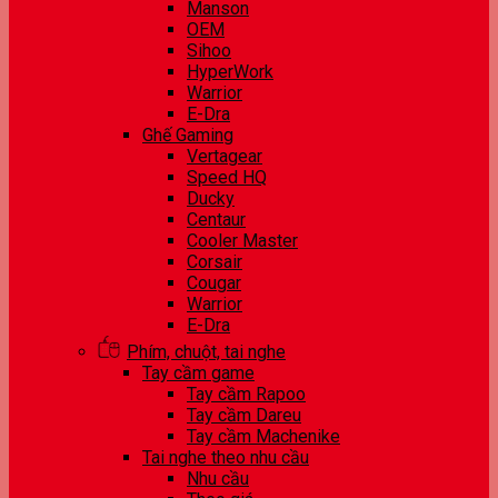
Manson
OEM
Sihoo
HyperWork
Warrior
E-Dra
Ghế Gaming
Vertagear
Speed HQ
Ducky
Centaur
Cooler Master
Corsair
Cougar
Warrior
E-Dra
Phím, chuột, tai nghe
Tay cầm game
Tay cầm Rapoo
Tay cầm Dareu
Tay cầm Machenike
Tai nghe theo nhu cầu
Nhu cầu