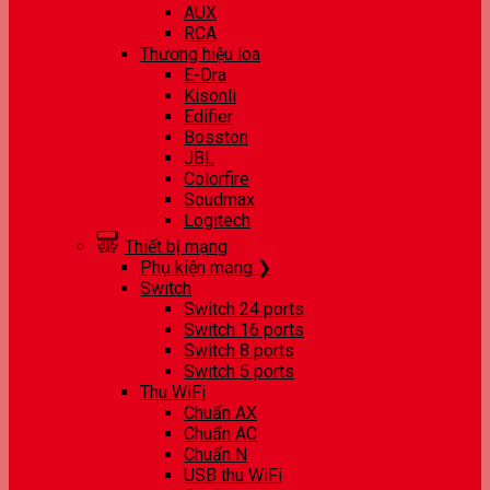
AUX
RCA
Thương hiệu loa
E-Dra
Kisonli
Edifier
Bosston
JBL
Colorfire
Soudmax
Logitech
Thiết bị mạng
Phụ kiện mạng ❯
Switch
Switch 24 ports
Switch 16 ports
Switch 8 ports
Switch 5 ports
Thu WiFi
Chuẩn AX
Chuẩn AC
Chuẩn N
USB thu WiFi