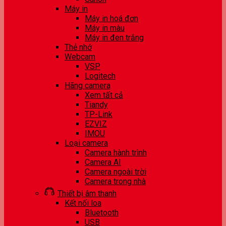
Máy in
Máy in hoá đơn
Máy in màu
Máy in đen trắng
Thẻ nhớ
Webcam
VSP
Logitech
Hãng camera
Xem tất cả
Tiandy
TP-Link
EZVIZ
IMOU
Loại camera
Camera hành trình
Camera AI
Camera ngoài trời
Camera trong nhà
Thiết bị âm thanh
Kết nối loa
Bluetooth
USB