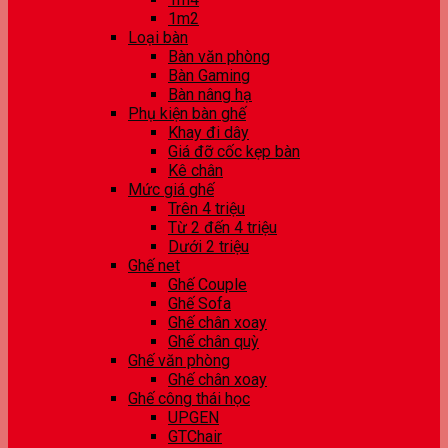
1m2
Loại bàn
Bàn văn phòng
Bàn Gaming
Bàn nâng hạ
Phụ kiện bàn ghế
Khay đi dây
Giá đỡ cốc kẹp bàn
Kê chân
Mức giá ghế
Trên 4 triệu
Từ 2 đến 4 triệu
Dưới 2 triệu
Ghế net
Ghế Couple
Ghế Sofa
Ghế chân xoay
Ghế chân quỳ
Ghế văn phòng
Ghế chân xoay
Ghế công thái học
UPGEN
GTChair