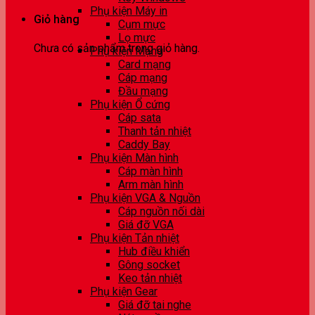
Phụ kiện Máy in
Giỏ hàng
Cụm mực
Lọ mực
Chưa có sản phẩm trong giỏ hàng.
Phụ kiện Mạng
Card mạng
Cáp mạng
Đầu mạng
Phụ kiện Ổ cứng
Cáp sata
Thanh tản nhiệt
Caddy Bay
Phụ kiện Màn hình
Cáp màn hình
Arm màn hình
Phụ kiện VGA & Nguồn
Cáp nguồn nối dài
Giá đỡ VGA
Phụ kiện Tản nhiệt
Hub điều khiển
Gông socket
Keo tản nhiệt
Phụ kiện Gear
Giá đỡ tai nghe