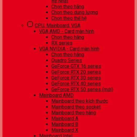
Rẻ Nhất
Chọn theo hãng
Chọn theo dung lượng
Chọn theo thế hệ
CPU, Mainboard, VGA
VGA AMD - Card màn hình
Chọn theo hãng
RX series
VGA NVIDIA - Card màn hình
Chọn theo hãng
Quadro Series
GeForce GTX 16 series
GeForce RTX 20 series
GeForce RTX 30 series
GeForce RTX 40 series
GeForce RTX 50 series (mới)
Mainboard AMD
Mainboard theo kích thước
Mainboard theo socket
Mainboard theo hãng
Mainboard A
Mainboard B
Mainboard X
Mainboard Intel