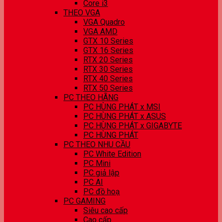
Core i3
THEO VGA
VGA Quadro
VGA AMD
GTX 10 Series
GTX 16 Series
RTX 20 Series
RTX 30 Series
RTX 40 Series
RTX 50 Series
PC THEO HÃNG
PC HÙNG PHÁT x MSI
PC HÙNG PHÁT x ASUS
PC HÙNG PHÁT x GIGABYTE
PC HÙNG PHÁT
PC THEO NHU CẦU
PC White Edition
PC Mini
PC giả lập
PC AI
PC đồ hoạ
PC GAMING
Siêu cao cấp
Cao cấp