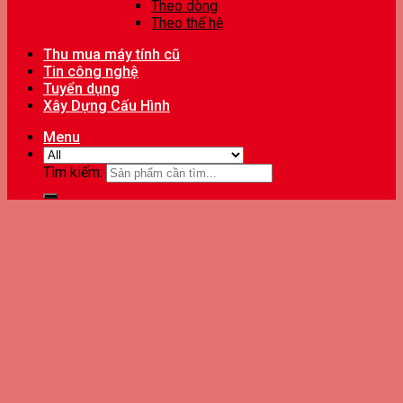
Theo dòng
Theo thế hệ
Thu mua máy tính cũ
Tin công nghệ
Tuyển dụng
Xây Dựng Cấu Hình
Menu
Tìm kiếm: