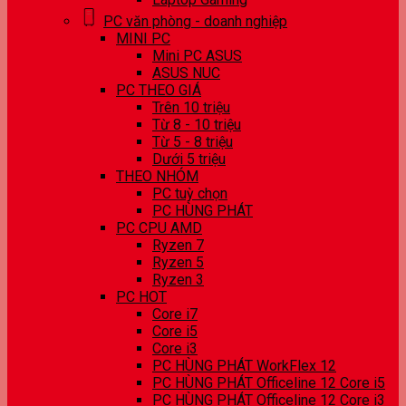
PC văn phòng - doanh nghiệp
MINI PC
Mini PC ASUS
ASUS NUC
PC THEO GIÁ
Trên 10 triệu
Từ 8 - 10 triệu
Từ 5 - 8 triệu
Dưới 5 triệu
THEO NHÓM
PC tuỳ chọn
PC HÙNG PHÁT
PC CPU AMD
Ryzen 7
Ryzen 5
Ryzen 3
PC HOT
Core i7
Core i5
Core i3
PC HÙNG PHÁT WorkFlex 12
PC HÙNG PHÁT Officeline 12 Core i5
PC HÙNG PHÁT Officeline 12 Core i3