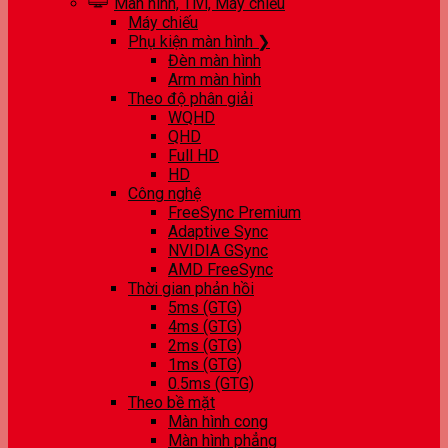
Màn hình, Tivi, Máy chiếu
Máy chiếu
Phụ kiện màn hình ❯
Đèn màn hình
Arm màn hình
Theo độ phân giải
WQHD
QHD
Full HD
HD
Công nghệ
FreeSync Premium
Adaptive Sync
NVIDIA GSync
AMD FreeSync
Thời gian phản hồi
5ms (GTG)
4ms (GTG)
2ms (GTG)
1ms (GTG)
0.5ms (GTG)
Theo bề mặt
Màn hình cong
Màn hình phẳng