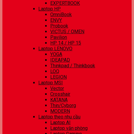
EXPERTBOOK
Laptop HP
OmniBook
ENVY
Probook
VICTUS / OMEN
Pavilion
HP 14 / HP 15
Laptop LENOVO
YOGA
IDEAPAD
Thinkpad / Thinkbook
LOQ
LEGION
Laptop MSI
Vector
Crosshair
KATANA
Thin/Cyborg
MODERN
Laptop theo nhu cầu
Laptop AI
Laptop văn phòng
Laptop Gaming