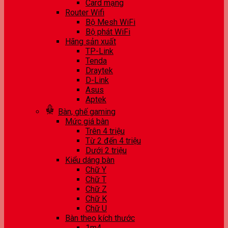
Card mạng
Router Wifi
Bộ Mesh WiFi
Bộ phát WiFi
Hãng sản xuất
TP-Link
Tenda
Draytek
D-Link
Asus
Aptek
Bàn, ghế gaming
Mức giá bàn
Trên 4 triệu
Từ 2 đến 4 triệu
Dưới 2 triệu
Kiểu dáng bàn
Chữ Y
Chữ T
Chữ Z
Chữ K
Chữ U
Bàn theo kích thước
1m4