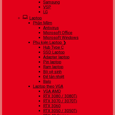
Samsung
VSP
LG
Laptop
Phần Mềm
Antivirus
Microsoft Office
Microsoft Windows
Phụ kiện Laptop ❯
Hub Type C
SSD Laptop
Adapter laptop
Pin laptop
Ram laptop
Bộ vệ sinh
Đế tản nhiệt
Balo
Laptop theo VGA
VGA AMD
RTX 3080 / 3080Ti
RTX 3070 / 3070Ti
RTX 3060
RTX 3050 / 3050Ti