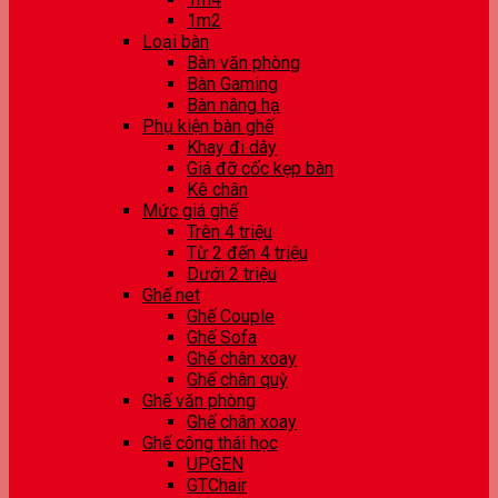
1m2
Loại bàn
Bàn văn phòng
Bàn Gaming
Bàn nâng hạ
Phụ kiện bàn ghế
Khay đi dây
Giá đỡ cốc kẹp bàn
Kê chân
Mức giá ghế
Trên 4 triệu
Từ 2 đến 4 triệu
Dưới 2 triệu
Ghế net
Ghế Couple
Ghế Sofa
Ghế chân xoay
Ghế chân quỳ
Ghế văn phòng
Ghế chân xoay
Ghế công thái học
UPGEN
GTChair