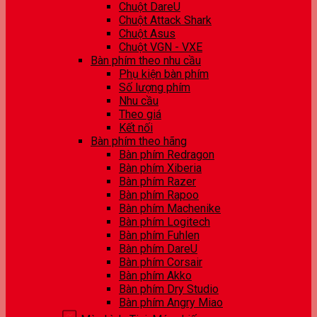
Chuột DareU
Chuột Attack Shark
Chuột Asus
Chuột VGN - VXE
Bàn phím theo nhu cầu
Phụ kiện bàn phím
Số lượng phím
Nhu cầu
Theo giá
Kết nối
Bàn phím theo hãng
Bàn phím Redragon
Bàn phím Xiberia
Bàn phím Razer
Bàn phím Rapoo
Bàn phím Machenike
Bàn phím Logitech
Bàn phím Fuhlen
Bàn phím DareU
Bàn phím Corsair
Bàn phím Akko
Bàn phím Dry Studio
Bàn phím Angry Miao