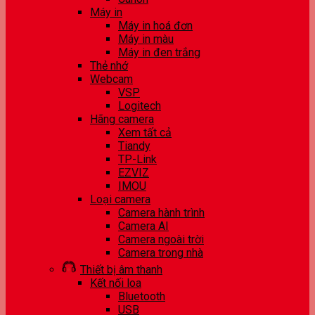
Máy in
Máy in hoá đơn
Máy in màu
Máy in đen trắng
Thẻ nhớ
Webcam
VSP
Logitech
Hãng camera
Xem tất cả
Tiandy
TP-Link
EZVIZ
IMOU
Loại camera
Camera hành trình
Camera AI
Camera ngoài trời
Camera trong nhà
Thiết bị âm thanh
Kết nối loa
Bluetooth
USB