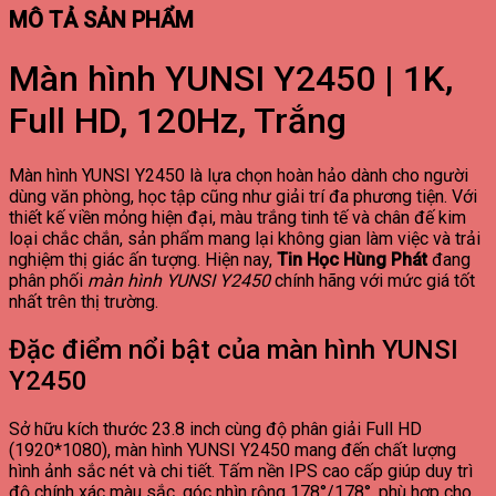
MÔ TẢ SẢN PHẨM
Màn hình YUNSI Y2450 | 1K,
Full HD, 120Hz, Trắng
Màn hình YUNSI Y2450 là lựa chọn hoàn hảo dành cho người
dùng văn phòng, học tập cũng như giải trí đa phương tiện. Với
thiết kế viền mỏng hiện đại, màu trắng tinh tế và chân đế kim
loại chắc chắn, sản phẩm mang lại không gian làm việc và trải
nghiệm thị giác ấn tượng. Hiện nay,
Tin Học Hùng Phát
đang
phân phối
màn hình YUNSI Y2450
chính hãng với mức giá tốt
nhất trên thị trường.
Đặc điểm nổi bật của màn hình YUNSI
Y2450
Sở hữu kích thước 23.8 inch cùng độ phân giải Full HD
(1920*1080), màn hình YUNSI Y2450 mang đến chất lượng
hình ảnh sắc nét và chi tiết. Tấm nền IPS cao cấp giúp duy trì
độ chính xác màu sắc, góc nhìn rộng 178°/178°, phù hợp cho