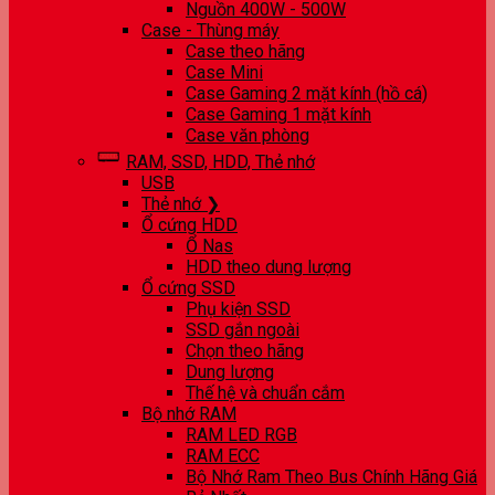
Nguồn 400W - 500W
Case - Thùng máy
Case theo hãng
Case Mini
Case Gaming 2 mặt kính (hồ cá)
Case Gaming 1 mặt kính
Case văn phòng
RAM, SSD, HDD, Thẻ nhớ
USB
Thẻ nhớ ❯
Ổ cứng HDD
Ổ Nas
HDD theo dung lượng
Ổ cứng SSD
Phụ kiện SSD
SSD gắn ngoài
Chọn theo hãng
Dung lượng
Thế hệ và chuẩn cắm
Bộ nhớ RAM
RAM LED RGB
RAM ECC
Bộ Nhớ Ram Theo Bus Chính Hãng Giá