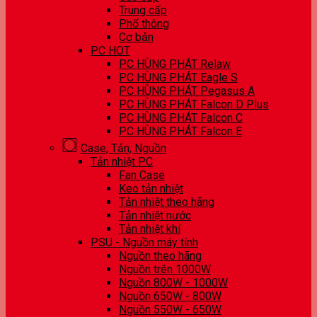
Trung cấp
Phổ thông
Cơ bản
PC HOT
PC HÙNG PHÁT Relaw
PC HÙNG PHÁT Eagle S
PC HÙNG PHÁT Pegasus A
PC HÙNG PHÁT Falcon D Plus
PC HÙNG PHÁT Falcon C
PC HÙNG PHÁT Falcon E
Case, Tản, Nguồn
Tản nhiệt PC
Fan Case
Keo tản nhiệt
Tản nhiệt theo hãng
Tản nhiệt nước
Tản nhiệt khí
PSU - Nguồn máy tính
Nguồn theo hãng
Nguồn trên 1000W
Nguồn 800W - 1000W
Nguồn 650W - 800W
Nguồn 550W - 650W