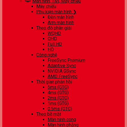
Màn hình, Tivi, Máy chiếu
Máy chiếu
Phụ kiện màn hình ❯
Đèn màn hình
Arm màn hình
Theo độ phân giải
WQHD
QHD
Full HD
HD
Công nghệ
FreeSync Premium
Adaptive Sync
NVIDIA GSync
AMD FreeSync
Thời gian phản hồi
5ms (GTG)
4ms (GTG)
2ms (GTG)
1ms (GTG)
0.5ms (GTG)
Theo bề mặt
Màn hình cong
Màn hình phẳng