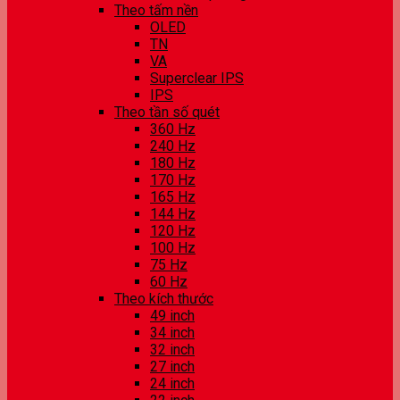
Theo tấm nền
OLED
TN
VA
Superclear IPS
IPS
Theo tần số quét
360 Hz
240 Hz
180 Hz
170 Hz
165 Hz
144 Hz
120 Hz
100 Hz
75 Hz
60 Hz
Theo kích thước
49 inch
34 inch
32 inch
27 inch
24 inch