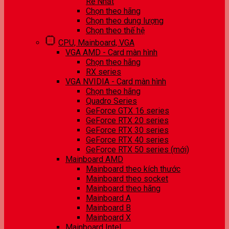
Rẻ Nhất
Chọn theo hãng
Chọn theo dung lượng
Chọn theo thế hệ
CPU, Mainboard, VGA
VGA AMD - Card màn hình
Chọn theo hãng
RX series
VGA NVIDIA - Card màn hình
Chọn theo hãng
Quadro Series
GeForce GTX 16 series
GeForce RTX 20 series
GeForce RTX 30 series
GeForce RTX 40 series
GeForce RTX 50 series (mới)
Mainboard AMD
Mainboard theo kích thước
Mainboard theo socket
Mainboard theo hãng
Mainboard A
Mainboard B
Mainboard X
Mainboard Intel