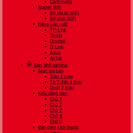
Card mạng
Router Wifi
Bộ Mesh WiFi
Bộ phát WiFi
Hãng sản xuất
TP-Link
Tenda
Draytek
D-Link
Asus
Aptek
Bàn, ghế gaming
Mức giá bàn
Trên 4 triệu
Từ 2 đến 4 triệu
Dưới 2 triệu
Kiểu dáng bàn
Chữ Y
Chữ T
Chữ Z
Chữ K
Chữ U
Bàn theo kích thước
1m4