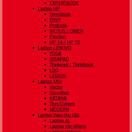
EXPERTBOOK
Laptop HP
OmniBook
ENVY
Probook
VICTUS / OMEN
Pavilion
HP 14 / HP 15
Laptop LENOVO
YOGA
IDEAPAD
Thinkpad / Thinkbook
LOQ
LEGION
Laptop MSI
Vector
Crosshair
KATANA
Thin/Cyborg
MODERN
Laptop theo nhu cầu
Laptop AI
Laptop văn phòng
Laptop Gaming