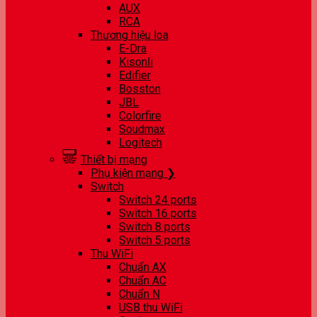
AUX
RCA
Thương hiệu loa
E-Dra
Kisonli
Edifier
Bosston
JBL
Colorfire
Soudmax
Logitech
Thiết bị mạng
Phụ kiện mạng ❯
Switch
Switch 24 ports
Switch 16 ports
Switch 8 ports
Switch 5 ports
Thu WiFi
Chuẩn AX
Chuẩn AC
Chuẩn N
USB thu WiFi