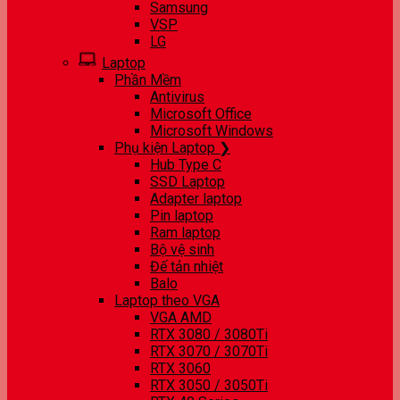
Samsung
VSP
LG
Laptop
Phần Mềm
Antivirus
Microsoft Office
Microsoft Windows
Phụ kiện Laptop ❯
Hub Type C
SSD Laptop
Adapter laptop
Pin laptop
Ram laptop
Bộ vệ sinh
Đế tản nhiệt
Balo
Laptop theo VGA
VGA AMD
RTX 3080 / 3080Ti
RTX 3070 / 3070Ti
RTX 3060
RTX 3050 / 3050Ti