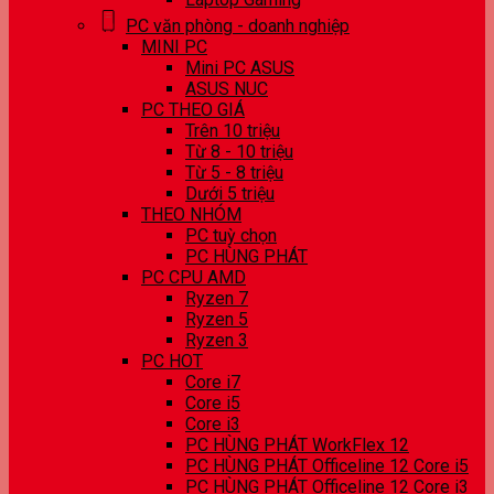
PC văn phòng - doanh nghiệp
MINI PC
Mini PC ASUS
ASUS NUC
PC THEO GIÁ
Trên 10 triệu
Từ 8 - 10 triệu
Từ 5 - 8 triệu
Dưới 5 triệu
THEO NHÓM
PC tuỳ chọn
PC HÙNG PHÁT
PC CPU AMD
Ryzen 7
Ryzen 5
Ryzen 3
PC HOT
Core i7
Core i5
Core i3
PC HÙNG PHÁT WorkFlex 12
PC HÙNG PHÁT Officeline 12 Core i5
PC HÙNG PHÁT Officeline 12 Core i3