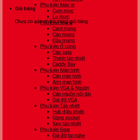
Phụ kiện Máy in
Giỏ hàng
Cụm mực
Lọ mực
Chưa có sản phẩm trong giỏ hàng.
Phụ kiện Mạng
Card mạng
Cáp mạng
Đầu mạng
Phụ kiện Ổ cứng
Cáp sata
Thanh tản nhiệt
Caddy Bay
Phụ kiện Màn hình
Cáp màn hình
Arm màn hình
Phụ kiện VGA & Nguồn
Cáp nguồn nối dài
Giá đỡ VGA
Phụ kiện Tản nhiệt
Hub điều khiển
Gông socket
Keo tản nhiệt
Phụ kiện Gear
Giá đỡ tai nghe