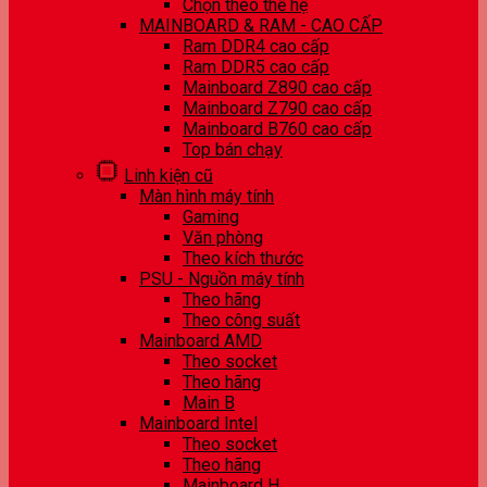
Chọn theo thế hệ
MAINBOARD & RAM - CAO CẤP
Ram DDR4 cao cấp
Ram DDR5 cao cấp
Mainboard Z890 cao cấp
Mainboard Z790 cao cấp
Mainboard B760 cao cấp
Top bán chạy
Linh kiện cũ
Màn hình máy tính
Gaming
Văn phòng
Theo kích thước
PSU - Nguồn máy tính
Theo hãng
Theo công suất
Mainboard AMD
Theo socket
Theo hãng
Main B
Mainboard Intel
Theo socket
Theo hãng
Mainboard H