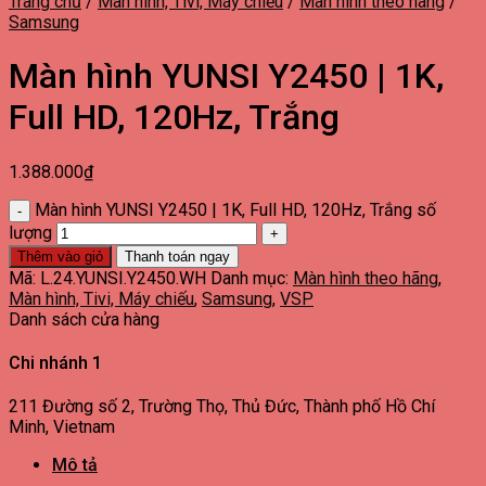
Trang chủ
/
Màn hình, Tivi, Máy chiếu
/
Màn hình theo hãng
/
Samsung
Màn hình YUNSI Y2450 | 1K,
Full HD, 120Hz, Trắng
1.388.000
₫
Màn hình YUNSI Y2450 | 1K, Full HD, 120Hz, Trắng số
lượng
Thêm vào giỏ
Thanh toán ngay
Mã:
L.24.YUNSI.Y2450.WH
Danh mục:
Màn hình theo hãng
,
Màn hình, Tivi, Máy chiếu
,
Samsung
,
VSP
Danh sách cửa hàng
Chi nhánh 1
211 Đường số 2, Trường Thọ, Thủ Đức, Thành phố Hồ Chí
Minh, Vietnam
Mô tả