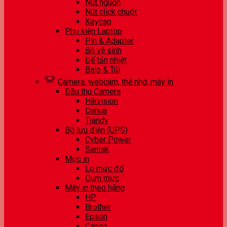
Nút nguồn
Nút click chuột
Keycap
Phụ kiện Laptop
Pin & Adapter
Bộ vệ sinh
Đế tản nhiệt
Balo & Túi
Camera, webcam, thẻ nhớ, máy in
Đầu thu Camera
Hikvision
Dahua
Tiandy
Bộ lưu điện (UPS)
Cyber Power
Santak
Mực in
Lọ mực đổ
Cụm mực
Máy in theo hãng
HP
Brother
Epson
Canon