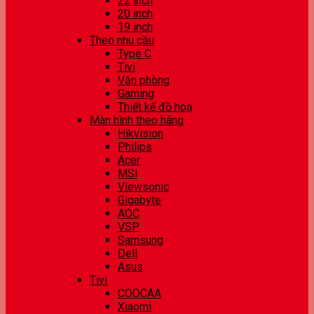
22 inch
20 inch
19 inch
Theo nhu cầu
Type C
Tivi
Văn phòng
Gaming
Thiết kế đồ hoạ
Màn hình theo hãng
Hikvision
Philips
Acer
MSI
Viewsonic
Gigabyte
AOC
VSP
Samsung
Dell
Asus
Tivi
COOCAA
Xiaomi