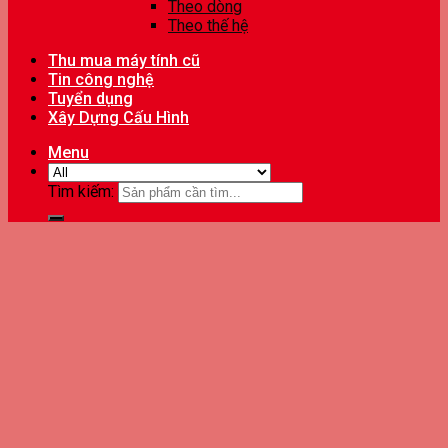
Theo dòng
Theo thế hệ
Thu mua máy tính cũ
Tin công nghệ
Tuyển dụng
Xây Dựng Cấu Hình
Menu
Tìm kiếm: