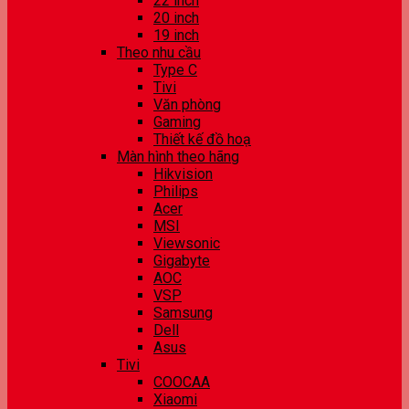
22 inch
20 inch
19 inch
Theo nhu cầu
Type C
Tivi
Văn phòng
Gaming
Thiết kế đồ hoạ
Màn hình theo hãng
Hikvision
Philips
Acer
MSI
Viewsonic
Gigabyte
AOC
VSP
Samsung
Dell
Asus
Tivi
COOCAA
Xiaomi