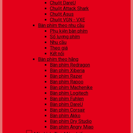
Chuột DareU
Chuột Attack Shark
Chuột Asus
Chuột VGN - VXE
Bàn phím theo nhu cầu
Phụ kiện bàn phím
Số lượng phím
Nhu cầu
Theo giá
Kết nối
Bàn phím theo hãng
Bàn phím Redragon
Bàn phím Xiberia
Bàn phím Razer
Bàn phím Rapoo
Bàn phím Machenike
Bàn phím Logitech
Bàn phím Fuhlen
Bàn phím DareU
Bàn phím Corsair
Bàn phím Akko
Bàn phím Dry Studio
Bàn phím Angry Miao