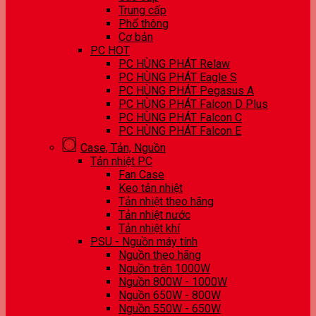
Trung cấp
Phổ thông
Cơ bản
PC HOT
PC HÙNG PHÁT Relaw
PC HÙNG PHÁT Eagle S
PC HÙNG PHÁT Pegasus A
PC HÙNG PHÁT Falcon D Plus
PC HÙNG PHÁT Falcon C
PC HÙNG PHÁT Falcon E
Case, Tản, Nguồn
Tản nhiệt PC
Fan Case
Keo tản nhiệt
Tản nhiệt theo hãng
Tản nhiệt nước
Tản nhiệt khí
PSU - Nguồn máy tính
Nguồn theo hãng
Nguồn trên 1000W
Nguồn 800W - 1000W
Nguồn 650W - 800W
Nguồn 550W - 650W