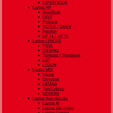
EXPERTBOOK
Laptop HP
OmniBook
ENVY
Probook
VICTUS / OMEN
Pavilion
HP 14 / HP 15
Laptop LENOVO
YOGA
IDEAPAD
Thinkpad / Thinkbook
LOQ
LEGION
Laptop MSI
Vector
Crosshair
KATANA
Thin/Cyborg
MODERN
Laptop theo nhu cầu
Laptop AI
Laptop văn phòng
Laptop Gaming