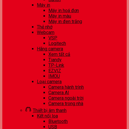
Máy in
Máy in hoá đơn
Máy in màu
Máy in đen trắng
Thẻ nhớ
Webcam
VSP
Logitech
Hãng camera
Xem tất cả
Tiandy
TP-Link
EZVIZ
IMOU
Loại camera
Camera hành trình
Camera AI
Camera ngoài trời
Camera trong nhà
Thiết bị âm thanh
Kết nối loa
Bluetooth
USB