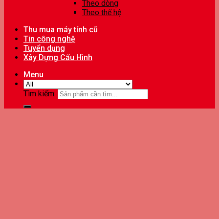
Theo dòng
Theo thế hệ
Thu mua máy tính cũ
Tin công nghệ
Tuyển dụng
Xây Dựng Cấu Hình
Menu
Tìm kiếm: