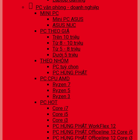
PC văn phòng - doanh nghiệp
MINI PC
Mini PC ASUS
ASUS NUC
PC THEO GIÁ
Trên 10 triệu
Từ 8 - 10 triệu
Từ 5 - 8 triệu
Dưới 5 triệu
THEO NHÓM
PC tuỳ chọn
PC HÙNG PHÁT
PC CPU AMD
Ryzen 7
Ryzen 5
Ryzen 3
PC HOT
Core i7
Core i5
Core i3
PC HÙNG PHÁT WorkFlex 12
PC HÙNG PHÁT Officeline 12 Core i5
PC HÙNG PHÁT Officeline 12 Core i3