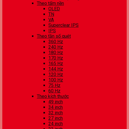
Theo tấm nền
OLED
TN
VA
Superclear IPS
IPS
Theo tần số quét
360 Hz
240 Hz
180 Hz
170 Hz
165 Hz
144 Hz
120 Hz
100 Hz
75 Hz
60 Hz
Theo kích thước
49 inch
34 inch
32 inch
27 inch
24 inch