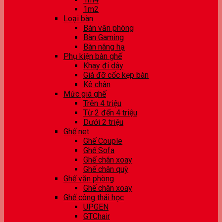
1m2
Loại bàn
Bàn văn phòng
Bàn Gaming
Bàn nâng hạ
Phụ kiện bàn ghế
Khay đi dây
Giá đỡ cốc kẹp bàn
Kê chân
Mức giá ghế
Trên 4 triệu
Từ 2 đến 4 triệu
Dưới 2 triệu
Ghế net
Ghế Couple
Ghế Sofa
Ghế chân xoay
Ghế chân quỳ
Ghế văn phòng
Ghế chân xoay
Ghế công thái học
UPGEN
GTChair