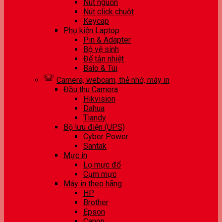
Nút nguồn
Nút click chuột
Keycap
Phụ kiện Laptop
Pin & Adapter
Bộ vệ sinh
Đế tản nhiệt
Balo & Túi
Camera, webcam, thẻ nhớ, máy in
Đầu thu Camera
Hikvision
Dahua
Tiandy
Bộ lưu điện (UPS)
Cyber Power
Santak
Mực in
Lọ mực đổ
Cụm mực
Máy in theo hãng
HP
Brother
Epson
Canon