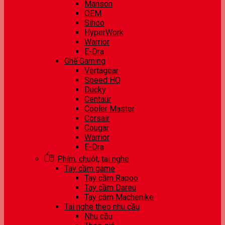
Manson
OEM
Sihoo
HyperWork
Warrior
E-Dra
Ghế Gaming
Vertagear
Speed HQ
Ducky
Centaur
Cooler Master
Corsair
Cougar
Warrior
E-Dra
Phím, chuột, tai nghe
Tay cầm game
Tay cầm Rapoo
Tay cầm Dareu
Tay cầm Machenike
Tai nghe theo nhu cầu
Nhu cầu