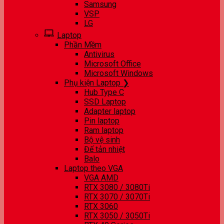
Samsung
VSP
LG
Laptop
Phần Mềm
Antivirus
Microsoft Office
Microsoft Windows
Phụ kiện Laptop ❯
Hub Type C
SSD Laptop
Adapter laptop
Pin laptop
Ram laptop
Bộ vệ sinh
Đế tản nhiệt
Balo
Laptop theo VGA
VGA AMD
RTX 3080 / 3080Ti
RTX 3070 / 3070Ti
RTX 3060
RTX 3050 / 3050Ti