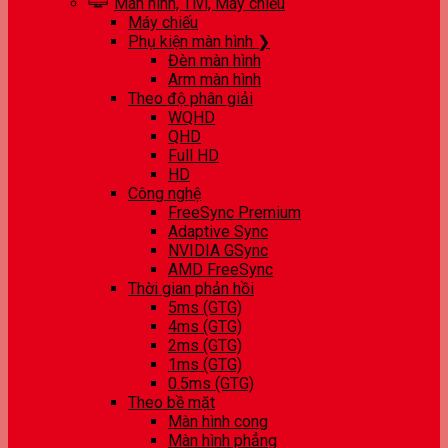
Màn hình, Tivi, Máy chiếu
Máy chiếu
Phụ kiện màn hình ❯
Đèn màn hình
Arm màn hình
Theo độ phân giải
WQHD
QHD
Full HD
HD
Công nghệ
FreeSync Premium
Adaptive Sync
NVIDIA GSync
AMD FreeSync
Thời gian phản hồi
5ms (GTG)
4ms (GTG)
2ms (GTG)
1ms (GTG)
0.5ms (GTG)
Theo bề mặt
Màn hình cong
Màn hình phẳng