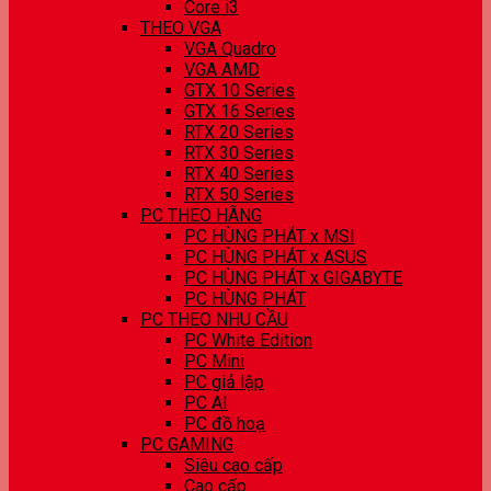
Core i3
THEO VGA
VGA Quadro
VGA AMD
GTX 10 Series
GTX 16 Series
RTX 20 Series
RTX 30 Series
RTX 40 Series
RTX 50 Series
PC THEO HÃNG
PC HÙNG PHÁT x MSI
PC HÙNG PHÁT x ASUS
PC HÙNG PHÁT x GIGABYTE
PC HÙNG PHÁT
PC THEO NHU CẦU
PC White Edition
PC Mini
PC giả lập
PC AI
PC đồ hoạ
PC GAMING
Siêu cao cấp
Cao cấp