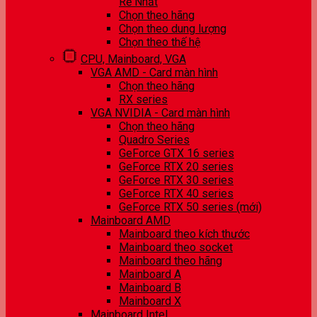
Rẻ Nhất
Chọn theo hãng
Chọn theo dung lượng
Chọn theo thế hệ
CPU, Mainboard, VGA
VGA AMD - Card màn hình
Chọn theo hãng
RX series
VGA NVIDIA - Card màn hình
Chọn theo hãng
Quadro Series
GeForce GTX 16 series
GeForce RTX 20 series
GeForce RTX 30 series
GeForce RTX 40 series
GeForce RTX 50 series (mới)
Mainboard AMD
Mainboard theo kích thước
Mainboard theo socket
Mainboard theo hãng
Mainboard A
Mainboard B
Mainboard X
Mainboard Intel