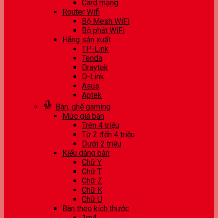
Card mạng
Router Wifi
Bộ Mesh WiFi
Bộ phát WiFi
Hãng sản xuất
TP-Link
Tenda
Draytek
D-Link
Asus
Aptek
Bàn, ghế gaming
Mức giá bàn
Trên 4 triệu
Từ 2 đến 4 triệu
Dưới 2 triệu
Kiểu dáng bàn
Chữ Y
Chữ T
Chữ Z
Chữ K
Chữ U
Bàn theo kích thước
1m4