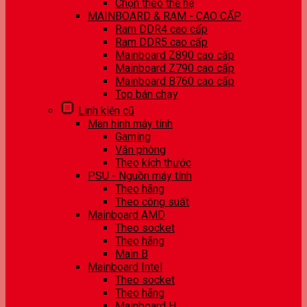
Chọn theo thế hệ
MAINBOARD & RAM - CAO CẤP
Ram DDR4 cao cấp
Ram DDR5 cao cấp
Mainboard Z890 cao cấp
Mainboard Z790 cao cấp
Mainboard B760 cao cấp
Top bán chạy
Linh kiện cũ
Màn hình máy tính
Gaming
Văn phòng
Theo kích thước
PSU - Nguồn máy tính
Theo hãng
Theo công suất
Mainboard AMD
Theo socket
Theo hãng
Main B
Mainboard Intel
Theo socket
Theo hãng
Mainboard H