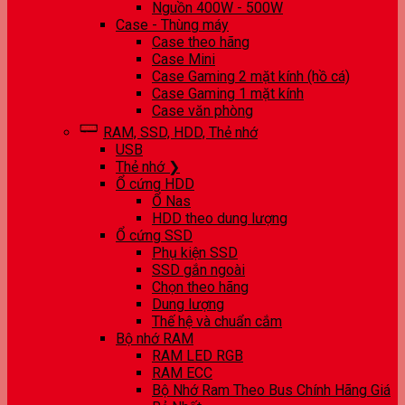
Nguồn 400W - 500W
Case - Thùng máy
Case theo hãng
Case Mini
Case Gaming 2 mặt kính (hồ cá)
Case Gaming 1 mặt kính
Case văn phòng
RAM, SSD, HDD, Thẻ nhớ
USB
Thẻ nhớ ❯
Ổ cứng HDD
Ổ Nas
HDD theo dung lượng
Ổ cứng SSD
Phụ kiện SSD
SSD gắn ngoài
Chọn theo hãng
Dung lượng
Thế hệ và chuẩn cắm
Bộ nhớ RAM
RAM LED RGB
RAM ECC
Bộ Nhớ Ram Theo Bus Chính Hãng Giá