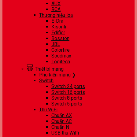
AUX
RCA
Thương hiệu loa
E-Dra
Kisonli
Edifier
Bosston
JBL
Colorfire
Soudmax
Logitech
Thiết bị mạng
Phụ kiện mạng ❯
Switch
Switch 24 ports
Switch 16 ports
Switch 8 ports
Switch 5 ports
Thu WiFi
Chuẩn AX
Chuẩn AC
Chuẩn N
USB thu WiFi