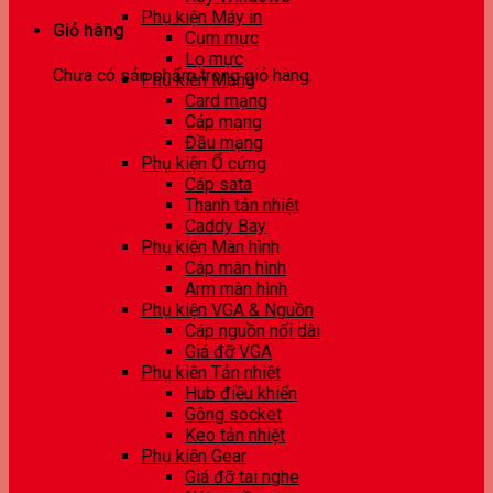
Phụ kiện Máy in
Giỏ hàng
Cụm mực
Lọ mực
Chưa có sản phẩm trong giỏ hàng.
Phụ kiện Mạng
Card mạng
Cáp mạng
Đầu mạng
Phụ kiện Ổ cứng
Cáp sata
Thanh tản nhiệt
Caddy Bay
Phụ kiện Màn hình
Cáp màn hình
Arm màn hình
Phụ kiện VGA & Nguồn
Cáp nguồn nối dài
Giá đỡ VGA
Phụ kiện Tản nhiệt
Hub điều khiển
Gông socket
Keo tản nhiệt
Phụ kiện Gear
Giá đỡ tai nghe