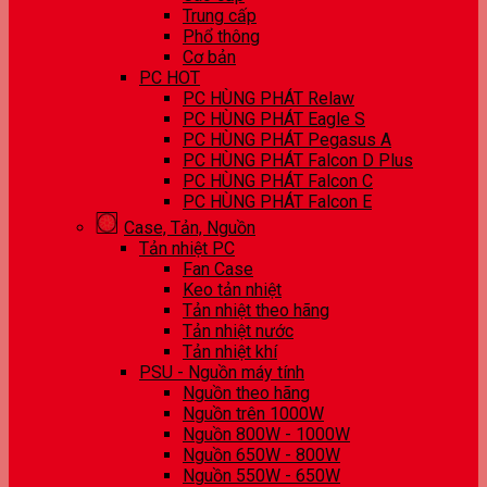
Trung cấp
Phổ thông
Cơ bản
PC HOT
PC HÙNG PHÁT Relaw
PC HÙNG PHÁT Eagle S
PC HÙNG PHÁT Pegasus A
PC HÙNG PHÁT Falcon D Plus
PC HÙNG PHÁT Falcon C
PC HÙNG PHÁT Falcon E
Case, Tản, Nguồn
Tản nhiệt PC
Fan Case
Keo tản nhiệt
Tản nhiệt theo hãng
Tản nhiệt nước
Tản nhiệt khí
PSU - Nguồn máy tính
Nguồn theo hãng
Nguồn trên 1000W
Nguồn 800W - 1000W
Nguồn 650W - 800W
Nguồn 550W - 650W