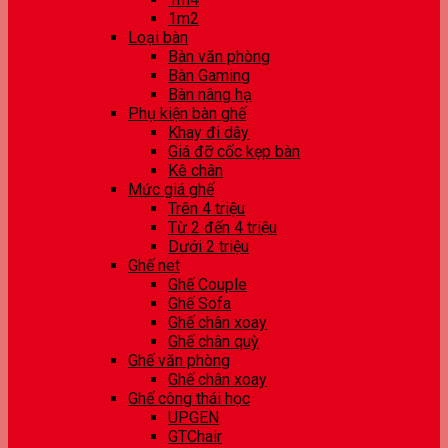
1m2
Loại bàn
Bàn văn phòng
Bàn Gaming
Bàn nâng hạ
Phụ kiện bàn ghế
Khay đi dây
Giá đỡ cốc kẹp bàn
Kê chân
Mức giá ghế
Trên 4 triệu
Từ 2 đến 4 triệu
Dưới 2 triệu
Ghế net
Ghế Couple
Ghế Sofa
Ghế chân xoay
Ghế chân quỳ
Ghế văn phòng
Ghế chân xoay
Ghế công thái học
UPGEN
GTChair