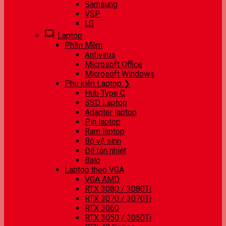
Samsung
VSP
LG
Laptop
Phần Mềm
Antivirus
Microsoft Office
Microsoft Windows
Phụ kiện Laptop ❯
Hub Type C
SSD Laptop
Adapter laptop
Pin laptop
Ram laptop
Bộ vệ sinh
Đế tản nhiệt
Balo
Laptop theo VGA
VGA AMD
RTX 3080 / 3080Ti
RTX 3070 / 3070Ti
RTX 3060
RTX 3050 / 3050Ti