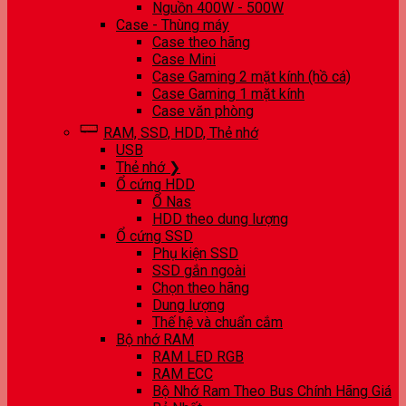
Nguồn 400W - 500W
Case - Thùng máy
Case theo hãng
Case Mini
Case Gaming 2 mặt kính (hồ cá)
Case Gaming 1 mặt kính
Case văn phòng
RAM, SSD, HDD, Thẻ nhớ
USB
Thẻ nhớ ❯
Ổ cứng HDD
Ổ Nas
HDD theo dung lượng
Ổ cứng SSD
Phụ kiện SSD
SSD gắn ngoài
Chọn theo hãng
Dung lượng
Thế hệ và chuẩn cắm
Bộ nhớ RAM
RAM LED RGB
RAM ECC
Bộ Nhớ Ram Theo Bus Chính Hãng Giá