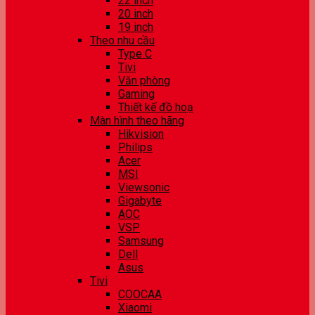
22 inch
20 inch
19 inch
Theo nhu cầu
Type C
Tivi
Văn phòng
Gaming
Thiết kế đồ hoạ
Màn hình theo hãng
Hikvision
Philips
Acer
MSI
Viewsonic
Gigabyte
AOC
VSP
Samsung
Dell
Asus
Tivi
COOCAA
Xiaomi