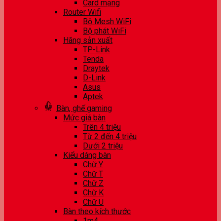
Card mạng
Router Wifi
Bộ Mesh WiFi
Bộ phát WiFi
Hãng sản xuất
TP-Link
Tenda
Draytek
D-Link
Asus
Aptek
Bàn, ghế gaming
Mức giá bàn
Trên 4 triệu
Từ 2 đến 4 triệu
Dưới 2 triệu
Kiểu dáng bàn
Chữ Y
Chữ T
Chữ Z
Chữ K
Chữ U
Bàn theo kích thước
1m4