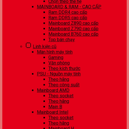
Chọn theo thế hệ
MAINBOARD & RAM - CAO CẤP
Ram DDR4 cao cấp
Ram DDR5 cao cấp
Mainboard Z890 cao cấp
Mainboard Z790 cao cấp
Mainboard B760 cao cấp
Top bán chạy
Linh kiện cũ
Màn hình máy tính
Gaming
Văn phòng
Theo kích thước
PSU - Nguồn máy tính
Theo hãng
Theo công suất
Mainboard AMD
Theo socket
Theo hãng
Main B
Mainboard Intel
Theo socket
Theo hãng
Mainboard H