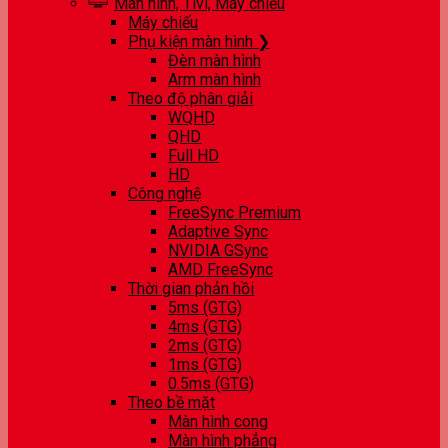
Màn hình, Tivi, Máy chiếu
Máy chiếu
Phụ kiện màn hình ❯
Đèn màn hình
Arm màn hình
Theo độ phân giải
WQHD
QHD
Full HD
HD
Công nghệ
FreeSync Premium
Adaptive Sync
NVIDIA GSync
AMD FreeSync
Thời gian phản hồi
5ms (GTG)
4ms (GTG)
2ms (GTG)
1ms (GTG)
0.5ms (GTG)
Theo bề mặt
Màn hình cong
Màn hình phẳng