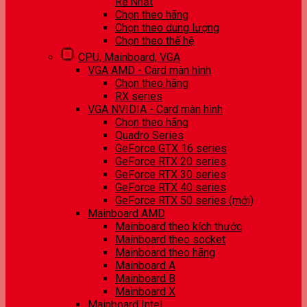
Rẻ Nhất
Chọn theo hãng
Chọn theo dung lượng
Chọn theo thế hệ
CPU, Mainboard, VGA
VGA AMD - Card màn hình
Chọn theo hãng
RX series
VGA NVIDIA - Card màn hình
Chọn theo hãng
Quadro Series
GeForce GTX 16 series
GeForce RTX 20 series
GeForce RTX 30 series
GeForce RTX 40 series
GeForce RTX 50 series (mới)
Mainboard AMD
Mainboard theo kích thước
Mainboard theo socket
Mainboard theo hãng
Mainboard A
Mainboard B
Mainboard X
Mainboard Intel