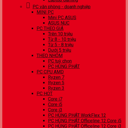
PC văn phòng - doanh nghiệp
MINI PC
Mini PC ASUS
ASUS NUC
PC THEO GIÁ
Trên 10 triệu
Từ 8 - 10 triệu
Từ 5 - 8 triệu
Dưới 5 triệu
THEO NHÓM
PC tuỳ chọn
PC HÙNG PHÁT
PC CPU AMD
Ryzen 7
Ryzen 5
Ryzen 3
PC HOT
Core i7
Core i5
Core i3
PC HÙNG PHÁT WorkFlex 12
PC HÙNG PHÁT Officeline 12 Core i5
PC HÙNG PHÁT Officeline 12 Core i3