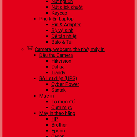
Nút nguồn
Nút click chuột
Keycap
Phụ kiện Laptop
Pin & Adapter
Bộ vệ sinh
Đế tản nhiệt
Balo & Túi
Camera, webcam, thẻ nhớ, máy in
Đầu thu Camera
Hikvision
Dahua
Tiandy
Bộ lưu điện (UPS)
Cyber Power
Santak
Mực in
Lọ mực đổ
Cụm mực
Máy in theo hãng
HP
Brother
Epson
Canon