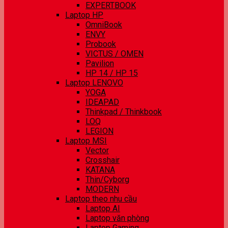
EXPERTBOOK
Laptop HP
OmniBook
ENVY
Probook
VICTUS / OMEN
Pavilion
HP 14 / HP 15
Laptop LENOVO
YOGA
IDEAPAD
Thinkpad / Thinkbook
LOQ
LEGION
Laptop MSI
Vector
Crosshair
KATANA
Thin/Cyborg
MODERN
Laptop theo nhu cầu
Laptop AI
Laptop văn phòng
Laptop Gaming