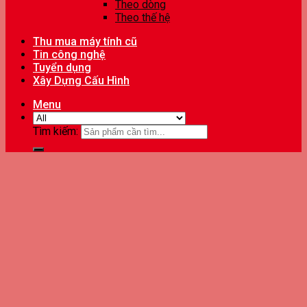
Theo dòng
Theo thế hệ
Thu mua máy tính cũ
Tin công nghệ
Tuyển dụng
Xây Dựng Cấu Hình
Menu
Tìm kiếm: