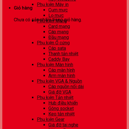
Phụ kiện Máy in
Giỏ hàng
Cụm mực
Lọ mực
Chưa có sản phẩm trong giỏ hàng.
Phụ kiện Mạng
Card mạng
Cáp mạng
Đầu mạng
Phụ kiện Ổ cứng
Cáp sata
Thanh tản nhiệt
Caddy Bay
Phụ kiện Màn hình
Cáp màn hình
Arm màn hình
Phụ kiện VGA & Nguồn
Cáp nguồn nối dài
Giá đỡ VGA
Phụ kiện Tản nhiệt
Hub điều khiển
Gông socket
Keo tản nhiệt
Phụ kiện Gear
Giá đỡ tai nghe