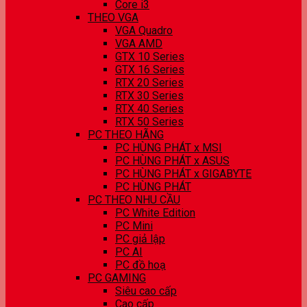
Core i3
THEO VGA
VGA Quadro
VGA AMD
GTX 10 Series
GTX 16 Series
RTX 20 Series
RTX 30 Series
RTX 40 Series
RTX 50 Series
PC THEO HÃNG
PC HÙNG PHÁT x MSI
PC HÙNG PHÁT x ASUS
PC HÙNG PHÁT x GIGABYTE
PC HÙNG PHÁT
PC THEO NHU CẦU
PC White Edition
PC Mini
PC giả lập
PC AI
PC đồ hoạ
PC GAMING
Siêu cao cấp
Cao cấp