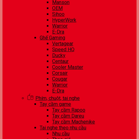
Manson
OEM
Sihoo
HyperWork
Warrior
E-Dra
Ghế Gaming
Vertagear
Speed HQ
Ducky
Centaur
Cooler Master
Corsair
Cougar
Warrior
E-Dra
Phím, chuột, tai nghe
Tay cầm game
Tay cầm Rapoo
Tay cầm Dareu
Tay cầm Machenike
Tai nghe theo nhu cầu
Nhu cầu