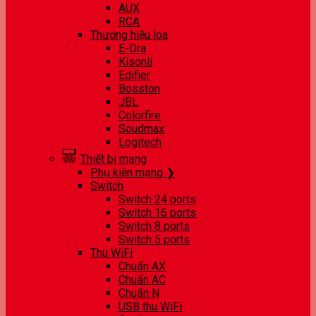
AUX
RCA
Thương hiệu loa
E-Dra
Kisonli
Edifier
Bosston
JBL
Colorfire
Soudmax
Logitech
Thiết bị mạng
Phụ kiện mạng ❯
Switch
Switch 24 ports
Switch 16 ports
Switch 8 ports
Switch 5 ports
Thu WiFi
Chuẩn AX
Chuẩn AC
Chuẩn N
USB thu WiFi