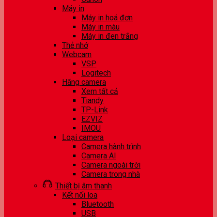
Máy in
Máy in hoá đơn
Máy in màu
Máy in đen trắng
Thẻ nhớ
Webcam
VSP
Logitech
Hãng camera
Xem tất cả
Tiandy
TP-Link
EZVIZ
IMOU
Loại camera
Camera hành trình
Camera AI
Camera ngoài trời
Camera trong nhà
Thiết bị âm thanh
Kết nối loa
Bluetooth
USB