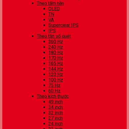
Theo tấm nền
OLED
TN
VA
Superclear IPS
IPS
Theo tần số quét
360 Hz
240 Hz
180 Hz
170 Hz
165 Hz
144 Hz
120 Hz
100 Hz
75 Hz
60 Hz
Theo kích thước
49 inch
34 inch
32 inch
27 inch
24 inch