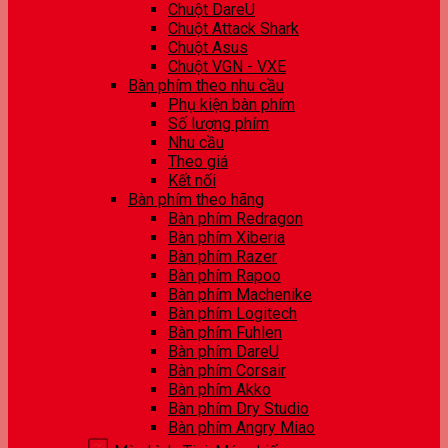
Chuột DareU
Chuột Attack Shark
Chuột Asus
Chuột VGN - VXE
Bàn phím theo nhu cầu
Phụ kiện bàn phím
Số lượng phím
Nhu cầu
Theo giá
Kết nối
Bàn phím theo hãng
Bàn phím Redragon
Bàn phím Xiberia
Bàn phím Razer
Bàn phím Rapoo
Bàn phím Machenike
Bàn phím Logitech
Bàn phím Fuhlen
Bàn phím DareU
Bàn phím Corsair
Bàn phím Akko
Bàn phím Dry Studio
Bàn phím Angry Miao