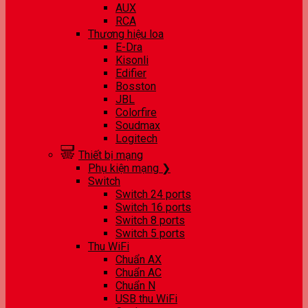
AUX
RCA
Thương hiệu loa
E-Dra
Kisonli
Edifier
Bosston
JBL
Colorfire
Soudmax
Logitech
Thiết bị mạng
Phụ kiện mạng ❯
Switch
Switch 24 ports
Switch 16 ports
Switch 8 ports
Switch 5 ports
Thu WiFi
Chuẩn AX
Chuẩn AC
Chuẩn N
USB thu WiFi