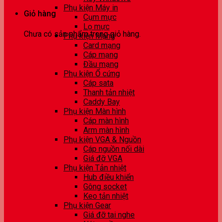
Phụ kiện Máy in
Giỏ hàng
Cụm mực
Lọ mực
Chưa có sản phẩm trong giỏ hàng.
Phụ kiện Mạng
Card mạng
Cáp mạng
Đầu mạng
Phụ kiện Ổ cứng
Cáp sata
Thanh tản nhiệt
Caddy Bay
Phụ kiện Màn hình
Cáp màn hình
Arm màn hình
Phụ kiện VGA & Nguồn
Cáp nguồn nối dài
Giá đỡ VGA
Phụ kiện Tản nhiệt
Hub điều khiển
Gông socket
Keo tản nhiệt
Phụ kiện Gear
Giá đỡ tai nghe