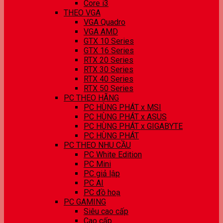
Core i3
THEO VGA
VGA Quadro
VGA AMD
GTX 10 Series
GTX 16 Series
RTX 20 Series
RTX 30 Series
RTX 40 Series
RTX 50 Series
PC THEO HÃNG
PC HÙNG PHÁT x MSI
PC HÙNG PHÁT x ASUS
PC HÙNG PHÁT x GIGABYTE
PC HÙNG PHÁT
PC THEO NHU CẦU
PC White Edition
PC Mini
PC giả lập
PC AI
PC đồ hoạ
PC GAMING
Siêu cao cấp
Cao cấp