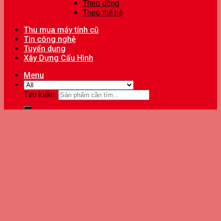
Theo dòng
Theo thế hệ
Thu mua máy tính cũ
Tin công nghệ
Tuyển dụng
Xây Dựng Cấu Hình
Menu
Tìm kiếm: