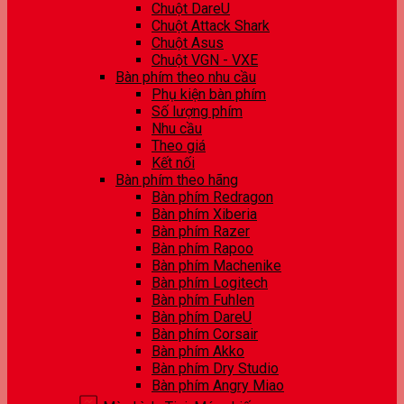
Chuột DareU
Chuột Attack Shark
Chuột Asus
Chuột VGN - VXE
Bàn phím theo nhu cầu
Phụ kiện bàn phím
Số lượng phím
Nhu cầu
Theo giá
Kết nối
Bàn phím theo hãng
Bàn phím Redragon
Bàn phím Xiberia
Bàn phím Razer
Bàn phím Rapoo
Bàn phím Machenike
Bàn phím Logitech
Bàn phím Fuhlen
Bàn phím DareU
Bàn phím Corsair
Bàn phím Akko
Bàn phím Dry Studio
Bàn phím Angry Miao