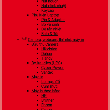
Nút nguồn
Nút click chuột
Keycap
Phụ kiện Laptop
Pin & Adapter
Bộ vệ sinh
Đế tản nhiệt
Balo & Túi
Camera, webcam, thẻ nhớ, máy in
Đầu thu Camera
Hikvision
Dahua
Tiandy
Bộ lưu điện (UPS)
Cyber Power
Santak
Mực in
Lọ mực đổ
Cụm mực
Máy in theo hãng
HP
Brother
Epson
Canon