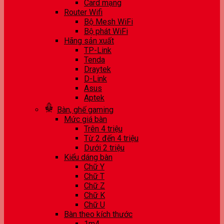
Card mạng
Router Wifi
Bộ Mesh WiFi
Bộ phát WiFi
Hãng sản xuất
TP-Link
Tenda
Draytek
D-Link
Asus
Aptek
Bàn, ghế gaming
Mức giá bàn
Trên 4 triệu
Từ 2 đến 4 triệu
Dưới 2 triệu
Kiểu dáng bàn
Chữ Y
Chữ T
Chữ Z
Chữ K
Chữ U
Bàn theo kích thước
1m4