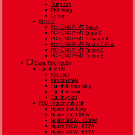
Trung cấp
Phổ thông
Cơ bản
PC HOT
PC HÙNG PHÁT Relaw
PC HÙNG PHÁT Eagle S
PC HÙNG PHÁT Pegasus A
PC HÙNG PHÁT Falcon D Plus
PC HÙNG PHÁT Falcon C
PC HÙNG PHÁT Falcon E
Case, Tản, Nguồn
Tản nhiệt PC
Fan Case
Keo tản nhiệt
Tản nhiệt theo hãng
Tản nhiệt nước
Tản nhiệt khí
PSU - Nguồn máy tính
Nguồn theo hãng
Nguồn trên 1000W
Nguồn 800W - 1000W
Nguồn 650W - 800W
Nguồn 550W - 650W