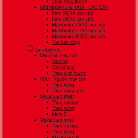
Chọn theo thế hệ
MAINBOARD & RAM - CAO CẤP
Ram DDR4 cao cấp
Ram DDR5 cao cấp
Mainboard Z890 cao cấp
Mainboard Z790 cao cấp
Mainboard B760 cao cấp
Top bán chạy
Linh kiện cũ
Màn hình máy tính
Gaming
Văn phòng
Theo kích thước
PSU - Nguồn máy tính
Theo hãng
Theo công suất
Mainboard AMD
Theo socket
Theo hãng
Main B
Mainboard Intel
Theo socket
Theo hãng
Mainboard H