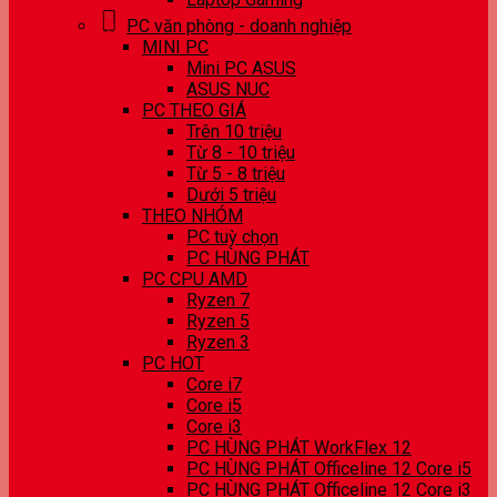
PC văn phòng - doanh nghiệp
MINI PC
Mini PC ASUS
ASUS NUC
PC THEO GIÁ
Trên 10 triệu
Từ 8 - 10 triệu
Từ 5 - 8 triệu
Dưới 5 triệu
THEO NHÓM
PC tuỳ chọn
PC HÙNG PHÁT
PC CPU AMD
Ryzen 7
Ryzen 5
Ryzen 3
PC HOT
Core i7
Core i5
Core i3
PC HÙNG PHÁT WorkFlex 12
PC HÙNG PHÁT Officeline 12 Core i5
PC HÙNG PHÁT Officeline 12 Core i3