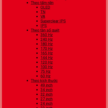
Theo tấm nền
OLED
TN
VA
Superclear IPS
IPS
Theo tần số quét
360 Hz
240 Hz
180 Hz
170 Hz
165 Hz
144 Hz
120 Hz
100 Hz
75 Hz
60 Hz
Theo kích thước
49 inch
34 inch
32 inch
27 inch
24 inch