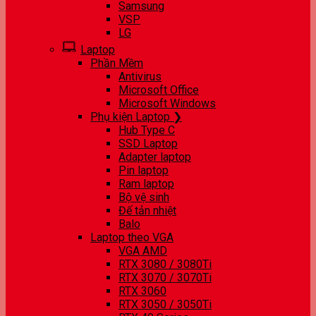
Samsung
VSP
LG
Laptop
Phần Mềm
Antivirus
Microsoft Office
Microsoft Windows
Phụ kiện Laptop ❯
Hub Type C
SSD Laptop
Adapter laptop
Pin laptop
Ram laptop
Bộ vệ sinh
Đế tản nhiệt
Balo
Laptop theo VGA
VGA AMD
RTX 3080 / 3080Ti
RTX 3070 / 3070Ti
RTX 3060
RTX 3050 / 3050Ti