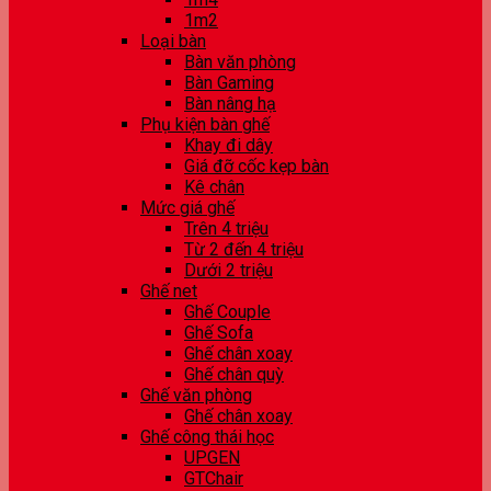
1m2
Loại bàn
Bàn văn phòng
Bàn Gaming
Bàn nâng hạ
Phụ kiện bàn ghế
Khay đi dây
Giá đỡ cốc kẹp bàn
Kê chân
Mức giá ghế
Trên 4 triệu
Từ 2 đến 4 triệu
Dưới 2 triệu
Ghế net
Ghế Couple
Ghế Sofa
Ghế chân xoay
Ghế chân quỳ
Ghế văn phòng
Ghế chân xoay
Ghế công thái học
UPGEN
GTChair