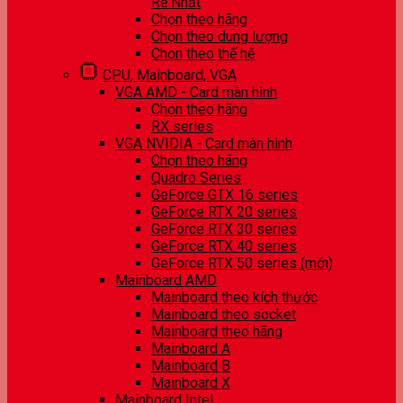
Rẻ Nhất
Chọn theo hãng
Chọn theo dung lượng
Chọn theo thế hệ
CPU, Mainboard, VGA
VGA AMD - Card màn hình
Chọn theo hãng
RX series
VGA NVIDIA - Card màn hình
Chọn theo hãng
Quadro Series
GeForce GTX 16 series
GeForce RTX 20 series
GeForce RTX 30 series
GeForce RTX 40 series
GeForce RTX 50 series (mới)
Mainboard AMD
Mainboard theo kích thước
Mainboard theo socket
Mainboard theo hãng
Mainboard A
Mainboard B
Mainboard X
Mainboard Intel