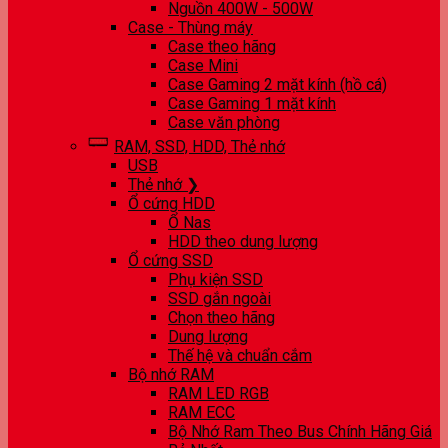
Nguồn 400W - 500W
Case - Thùng máy
Case theo hãng
Case Mini
Case Gaming 2 mặt kính (hồ cá)
Case Gaming 1 mặt kính
Case văn phòng
RAM, SSD, HDD, Thẻ nhớ
USB
Thẻ nhớ ❯
Ổ cứng HDD
Ổ Nas
HDD theo dung lượng
Ổ cứng SSD
Phụ kiện SSD
SSD gắn ngoài
Chọn theo hãng
Dung lượng
Thế hệ và chuẩn cắm
Bộ nhớ RAM
RAM LED RGB
RAM ECC
Bộ Nhớ Ram Theo Bus Chính Hãng Giá