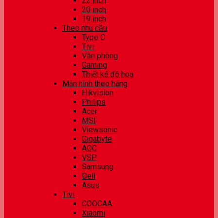
22 inch
20 inch
19 inch
Theo nhu cầu
Type C
Tivi
Văn phòng
Gaming
Thiết kế đồ hoạ
Màn hình theo hãng
Hikvision
Philips
Acer
MSI
Viewsonic
Gigabyte
AOC
VSP
Samsung
Dell
Asus
Tivi
COOCAA
Xiaomi