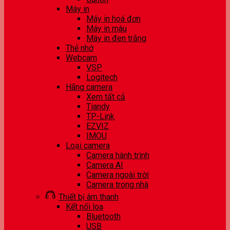
Máy in
Máy in hoá đơn
Máy in màu
Máy in đen trắng
Thẻ nhớ
Webcam
VSP
Logitech
Hãng camera
Xem tất cả
Tiandy
TP-Link
EZVIZ
IMOU
Loại camera
Camera hành trình
Camera AI
Camera ngoài trời
Camera trong nhà
Thiết bị âm thanh
Kết nối loa
Bluetooth
USB