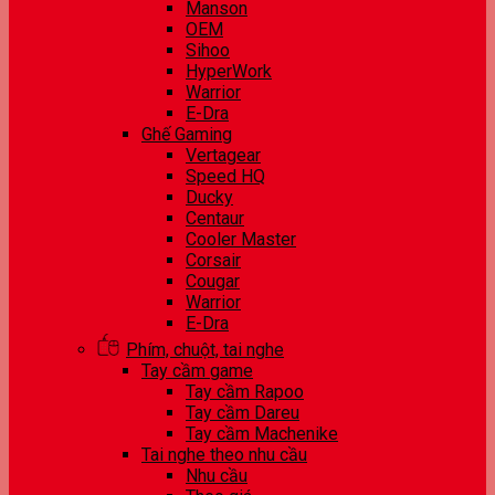
Manson
OEM
Sihoo
HyperWork
Warrior
E-Dra
Ghế Gaming
Vertagear
Speed HQ
Ducky
Centaur
Cooler Master
Corsair
Cougar
Warrior
E-Dra
Phím, chuột, tai nghe
Tay cầm game
Tay cầm Rapoo
Tay cầm Dareu
Tay cầm Machenike
Tai nghe theo nhu cầu
Nhu cầu