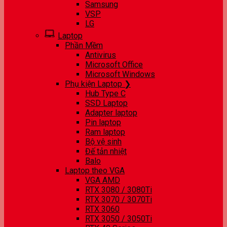
Samsung
VSP
LG
Laptop
Phần Mềm
Antivirus
Microsoft Office
Microsoft Windows
Phụ kiện Laptop ❯
Hub Type C
SSD Laptop
Adapter laptop
Pin laptop
Ram laptop
Bộ vệ sinh
Đế tản nhiệt
Balo
Laptop theo VGA
VGA AMD
RTX 3080 / 3080Ti
RTX 3070 / 3070Ti
RTX 3060
RTX 3050 / 3050Ti