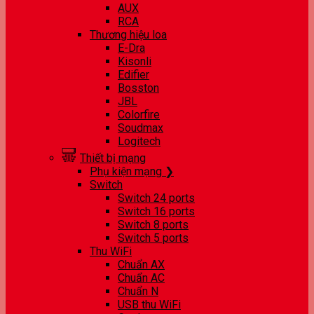
AUX
RCA
Thương hiệu loa
E-Dra
Kisonli
Edifier
Bosston
JBL
Colorfire
Soudmax
Logitech
Thiết bị mạng
Phụ kiện mạng ❯
Switch
Switch 24 ports
Switch 16 ports
Switch 8 ports
Switch 5 ports
Thu WiFi
Chuẩn AX
Chuẩn AC
Chuẩn N
USB thu WiFi