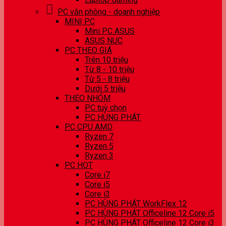
PC văn phòng - doanh nghiệp
MINI PC
Mini PC ASUS
ASUS NUC
PC THEO GIÁ
Trên 10 triệu
Từ 8 - 10 triệu
Từ 5 - 8 triệu
Dưới 5 triệu
THEO NHÓM
PC tuỳ chọn
PC HÙNG PHÁT
PC CPU AMD
Ryzen 7
Ryzen 5
Ryzen 3
PC HOT
Core i7
Core i5
Core i3
PC HÙNG PHÁT WorkFlex 12
PC HÙNG PHÁT Officeline 12 Core i5
PC HÙNG PHÁT Officeline 12 Core i3