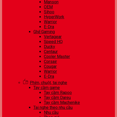
Manson
OEM
Sihoo
HyperWork
Warrior
E-Dra
Ghế Gaming
Vertagear
Speed HQ
Ducky
Centaur
Cooler Master
Corsair
Cougar
Warrior
E-Dra
Phím, chuột, tai nghe
Tay cầm game
Tay cầm Rapoo
Tay cầm Dareu
Tay cầm Machenike
Tai nghe theo nhu cầu
Nhu cầu