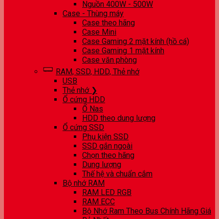
Nguồn 400W - 500W
Case - Thùng máy
Case theo hãng
Case Mini
Case Gaming 2 mặt kính (hồ cá)
Case Gaming 1 mặt kính
Case văn phòng
RAM, SSD, HDD, Thẻ nhớ
USB
Thẻ nhớ ❯
Ổ cứng HDD
Ổ Nas
HDD theo dung lượng
Ổ cứng SSD
Phụ kiện SSD
SSD gắn ngoài
Chọn theo hãng
Dung lượng
Thế hệ và chuẩn cắm
Bộ nhớ RAM
RAM LED RGB
RAM ECC
Bộ Nhớ Ram Theo Bus Chính Hãng Giá