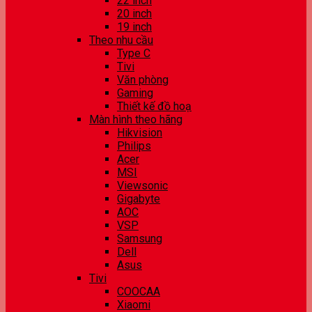
22 inch
20 inch
19 inch
Theo nhu cầu
Type C
Tivi
Văn phòng
Gaming
Thiết kế đồ hoạ
Màn hình theo hãng
Hikvision
Philips
Acer
MSI
Viewsonic
Gigabyte
AOC
VSP
Samsung
Dell
Asus
Tivi
COOCAA
Xiaomi