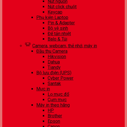
Nút nguồn
Nút click chuột
Keycap
Phụ kiện Laptop
Pin & Adapter
Bộ vệ sinh
Đế tản nhiệt
Balo & Túi
Camera, webcam, thẻ nhớ, máy in
Đầu thu Camera
Hikvision
Dahua
Tiandy
Bộ lưu điện (UPS)
Cyber Power
Santak
Mực in
Lọ mực đổ
Cụm mực
Máy in theo hãng
HP
Brother
Epson
Canon