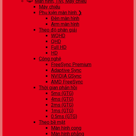
Màn hình, Tivi, Máy chiếu
Máy chiếu
Phụ kiện màn hình ❯
Đèn màn hình
Arm màn hình
Theo độ phân giải
WQHD
QHD
Full HD
HD
Công nghệ
FreeSync Premium
Adaptive Sync
NVIDIA GSync
AMD FreeSync
Thời gian phản hồi
5ms (GTG)
4ms (GTG)
2ms (GTG)
1ms (GTG)
0.5ms (GTG)
Theo bề mặt
Màn hình cong
Màn hình phẳng