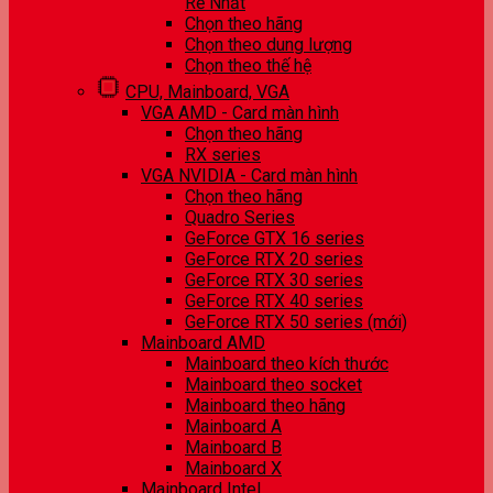
Rẻ Nhất
Chọn theo hãng
Chọn theo dung lượng
Chọn theo thế hệ
CPU, Mainboard, VGA
VGA AMD - Card màn hình
Chọn theo hãng
RX series
VGA NVIDIA - Card màn hình
Chọn theo hãng
Quadro Series
GeForce GTX 16 series
GeForce RTX 20 series
GeForce RTX 30 series
GeForce RTX 40 series
GeForce RTX 50 series (mới)
Mainboard AMD
Mainboard theo kích thước
Mainboard theo socket
Mainboard theo hãng
Mainboard A
Mainboard B
Mainboard X
Mainboard Intel