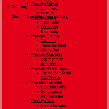
Phụ kiện Máy in
Giỏ hàng
Cụm mực
Lọ mực
Chưa có sản phẩm trong giỏ hàng.
Phụ kiện Mạng
Card mạng
Cáp mạng
Đầu mạng
Phụ kiện Ổ cứng
Cáp sata
Thanh tản nhiệt
Caddy Bay
Phụ kiện Màn hình
Cáp màn hình
Arm màn hình
Phụ kiện VGA & Nguồn
Cáp nguồn nối dài
Giá đỡ VGA
Phụ kiện Tản nhiệt
Hub điều khiển
Gông socket
Keo tản nhiệt
Phụ kiện Gear
Giá đỡ tai nghe