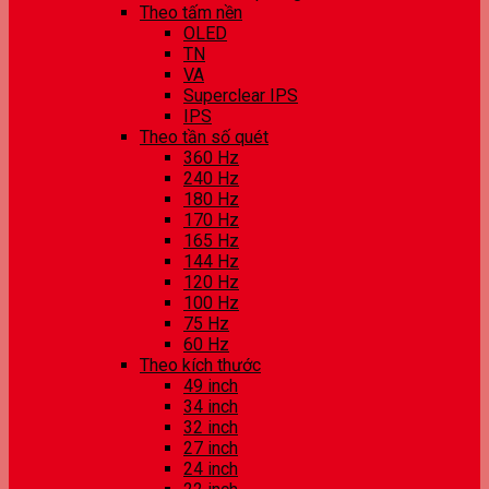
Theo tấm nền
OLED
TN
VA
Superclear IPS
IPS
Theo tần số quét
360 Hz
240 Hz
180 Hz
170 Hz
165 Hz
144 Hz
120 Hz
100 Hz
75 Hz
60 Hz
Theo kích thước
49 inch
34 inch
32 inch
27 inch
24 inch