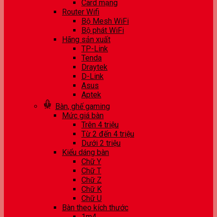
Card mạng
Router Wifi
Bộ Mesh WiFi
Bộ phát WiFi
Hãng sản xuất
TP-Link
Tenda
Draytek
D-Link
Asus
Aptek
Bàn, ghế gaming
Mức giá bàn
Trên 4 triệu
Từ 2 đến 4 triệu
Dưới 2 triệu
Kiểu dáng bàn
Chữ Y
Chữ T
Chữ Z
Chữ K
Chữ U
Bàn theo kích thước
1m4