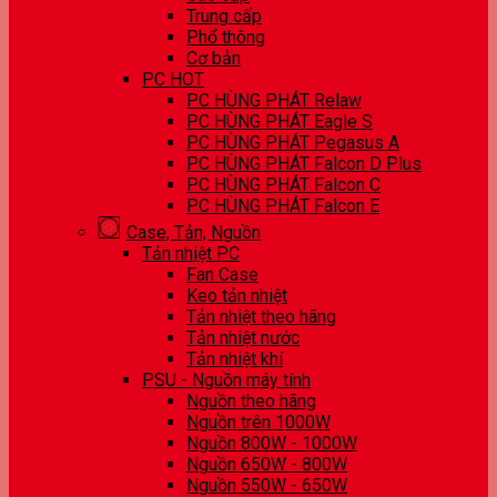
Trung cấp
Phổ thông
Cơ bản
PC HOT
PC HÙNG PHÁT Relaw
PC HÙNG PHÁT Eagle S
PC HÙNG PHÁT Pegasus A
PC HÙNG PHÁT Falcon D Plus
PC HÙNG PHÁT Falcon C
PC HÙNG PHÁT Falcon E
Case, Tản, Nguồn
Tản nhiệt PC
Fan Case
Keo tản nhiệt
Tản nhiệt theo hãng
Tản nhiệt nước
Tản nhiệt khí
PSU - Nguồn máy tính
Nguồn theo hãng
Nguồn trên 1000W
Nguồn 800W - 1000W
Nguồn 650W - 800W
Nguồn 550W - 650W