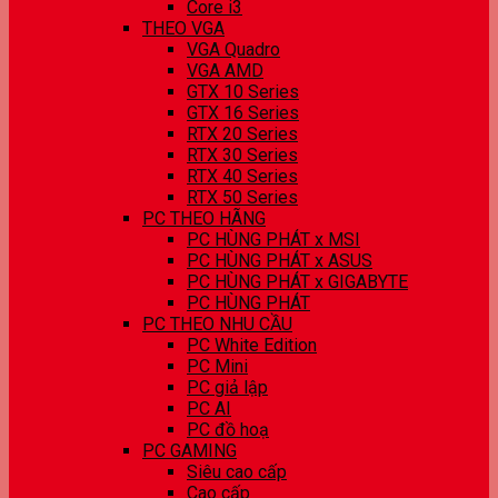
Core i3
THEO VGA
VGA Quadro
VGA AMD
GTX 10 Series
GTX 16 Series
RTX 20 Series
RTX 30 Series
RTX 40 Series
RTX 50 Series
PC THEO HÃNG
PC HÙNG PHÁT x MSI
PC HÙNG PHÁT x ASUS
PC HÙNG PHÁT x GIGABYTE
PC HÙNG PHÁT
PC THEO NHU CẦU
PC White Edition
PC Mini
PC giả lập
PC AI
PC đồ hoạ
PC GAMING
Siêu cao cấp
Cao cấp