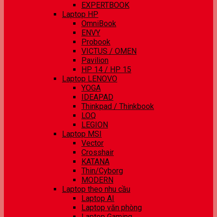
EXPERTBOOK
Laptop HP
OmniBook
ENVY
Probook
VICTUS / OMEN
Pavilion
HP 14 / HP 15
Laptop LENOVO
YOGA
IDEAPAD
Thinkpad / Thinkbook
LOQ
LEGION
Laptop MSI
Vector
Crosshair
KATANA
Thin/Cyborg
MODERN
Laptop theo nhu cầu
Laptop AI
Laptop văn phòng
Laptop Gaming