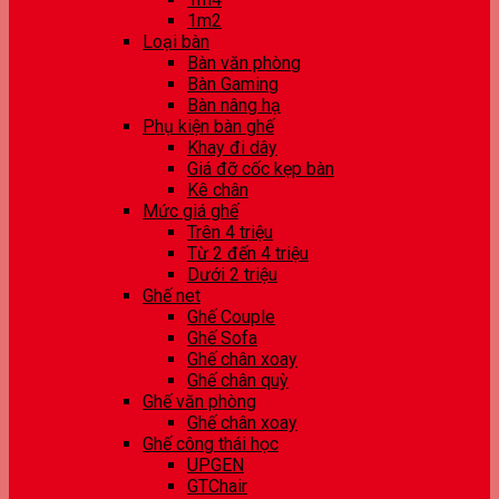
1m2
Loại bàn
Bàn văn phòng
Bàn Gaming
Bàn nâng hạ
Phụ kiện bàn ghế
Khay đi dây
Giá đỡ cốc kẹp bàn
Kê chân
Mức giá ghế
Trên 4 triệu
Từ 2 đến 4 triệu
Dưới 2 triệu
Ghế net
Ghế Couple
Ghế Sofa
Ghế chân xoay
Ghế chân quỳ
Ghế văn phòng
Ghế chân xoay
Ghế công thái học
UPGEN
GTChair