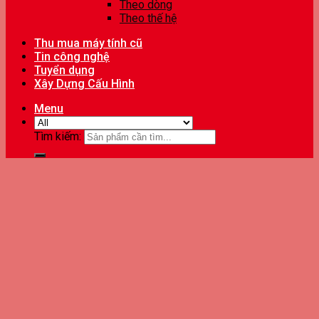
Theo dòng
Theo thế hệ
Thu mua máy tính cũ
Tin công nghệ
Tuyển dụng
Xây Dựng Cấu Hình
Menu
Tìm kiếm: