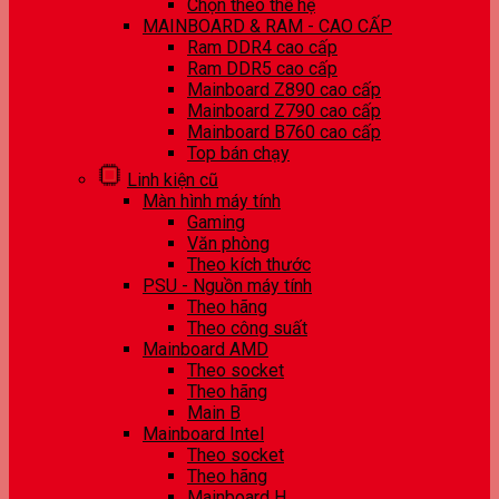
Chọn theo thế hệ
MAINBOARD & RAM - CAO CẤP
Ram DDR4 cao cấp
Ram DDR5 cao cấp
Mainboard Z890 cao cấp
Mainboard Z790 cao cấp
Mainboard B760 cao cấp
Top bán chạy
Linh kiện cũ
Màn hình máy tính
Gaming
Văn phòng
Theo kích thước
PSU - Nguồn máy tính
Theo hãng
Theo công suất
Mainboard AMD
Theo socket
Theo hãng
Main B
Mainboard Intel
Theo socket
Theo hãng
Mainboard H