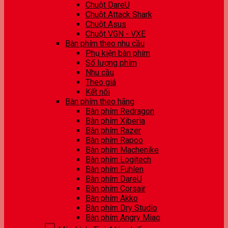
Chuột DareU
Chuột Attack Shark
Chuột Asus
Chuột VGN - VXE
Bàn phím theo nhu cầu
Phụ kiện bàn phím
Số lượng phím
Nhu cầu
Theo giá
Kết nối
Bàn phím theo hãng
Bàn phím Redragon
Bàn phím Xiberia
Bàn phím Razer
Bàn phím Rapoo
Bàn phím Machenike
Bàn phím Logitech
Bàn phím Fuhlen
Bàn phím DareU
Bàn phím Corsair
Bàn phím Akko
Bàn phím Dry Studio
Bàn phím Angry Miao