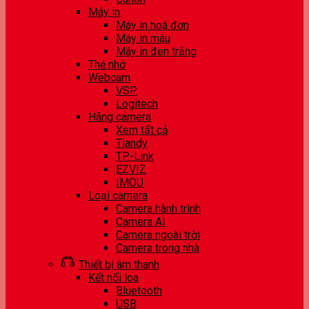
Máy in
Máy in hoá đơn
Máy in màu
Máy in đen trắng
Thẻ nhớ
Webcam
VSP
Logitech
Hãng camera
Xem tất cả
Tiandy
TP-Link
EZVIZ
IMOU
Loại camera
Camera hành trình
Camera AI
Camera ngoài trời
Camera trong nhà
Thiết bị âm thanh
Kết nối loa
Bluetooth
USB