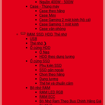
Nguồn 400W - 500W
Case - Thùng máy
Case theo hãng
Case Mini
Case Gaming 2 mặt kính (hồ cá)
Case Gaming 1 mặt kính
Case văn phòng
RAM, SSD, HDD, Thẻ nhớ
USB
Thẻ nhớ ❯
Ổ cứng HDD
Ổ Nas
HDD theo dung lượng
Ổ cứng SSD
Phụ kiện SSD
SSD gắn ngoài
Chọn theo hãng
Dung lượng
Thế hệ và chuẩn cắm
Bộ nhớ RAM
RAM LED RGB
RAM ECC
Bộ Nhớ Ram Theo Bus Chính Hãng Giá