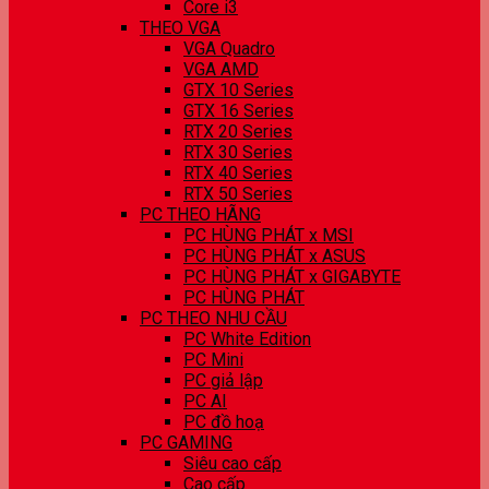
Core i3
THEO VGA
VGA Quadro
VGA AMD
GTX 10 Series
GTX 16 Series
RTX 20 Series
RTX 30 Series
RTX 40 Series
RTX 50 Series
PC THEO HÃNG
PC HÙNG PHÁT x MSI
PC HÙNG PHÁT x ASUS
PC HÙNG PHÁT x GIGABYTE
PC HÙNG PHÁT
PC THEO NHU CẦU
PC White Edition
PC Mini
PC giả lập
PC AI
PC đồ hoạ
PC GAMING
Siêu cao cấp
Cao cấp