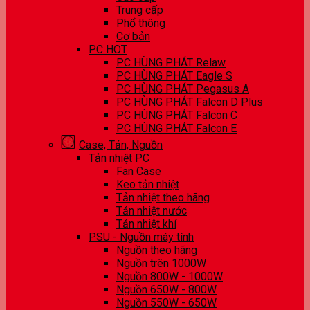
Trung cấp
Phổ thông
Cơ bản
PC HOT
PC HÙNG PHÁT Relaw
PC HÙNG PHÁT Eagle S
PC HÙNG PHÁT Pegasus A
PC HÙNG PHÁT Falcon D Plus
PC HÙNG PHÁT Falcon C
PC HÙNG PHÁT Falcon E
Case, Tản, Nguồn
Tản nhiệt PC
Fan Case
Keo tản nhiệt
Tản nhiệt theo hãng
Tản nhiệt nước
Tản nhiệt khí
PSU - Nguồn máy tính
Nguồn theo hãng
Nguồn trên 1000W
Nguồn 800W - 1000W
Nguồn 650W - 800W
Nguồn 550W - 650W