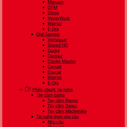
Manson
OEM
Sihoo
HyperWork
Warrior
E-Dra
Ghế Gaming
Vertagear
Speed HQ
Ducky
Centaur
Cooler Master
Corsair
Cougar
Warrior
E-Dra
Phím, chuột, tai nghe
Tay cầm game
Tay cầm Rapoo
Tay cầm Dareu
Tay cầm Machenike
Tai nghe theo nhu cầu
Nhu cầu