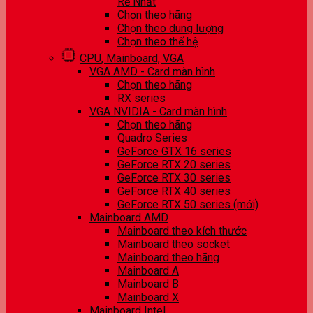
Rẻ Nhất
Chọn theo hãng
Chọn theo dung lượng
Chọn theo thế hệ
CPU, Mainboard, VGA
VGA AMD - Card màn hình
Chọn theo hãng
RX series
VGA NVIDIA - Card màn hình
Chọn theo hãng
Quadro Series
GeForce GTX 16 series
GeForce RTX 20 series
GeForce RTX 30 series
GeForce RTX 40 series
GeForce RTX 50 series (mới)
Mainboard AMD
Mainboard theo kích thước
Mainboard theo socket
Mainboard theo hãng
Mainboard A
Mainboard B
Mainboard X
Mainboard Intel