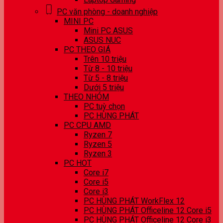
PC văn phòng - doanh nghiệp
MINI PC
Mini PC ASUS
ASUS NUC
PC THEO GIÁ
Trên 10 triệu
Từ 8 - 10 triệu
Từ 5 - 8 triệu
Dưới 5 triệu
THEO NHÓM
PC tuỳ chọn
PC HÙNG PHÁT
PC CPU AMD
Ryzen 7
Ryzen 5
Ryzen 3
PC HOT
Core i7
Core i5
Core i3
PC HÙNG PHÁT WorkFlex 12
PC HÙNG PHÁT Officeline 12 Core i5
PC HÙNG PHÁT Officeline 12 Core i3