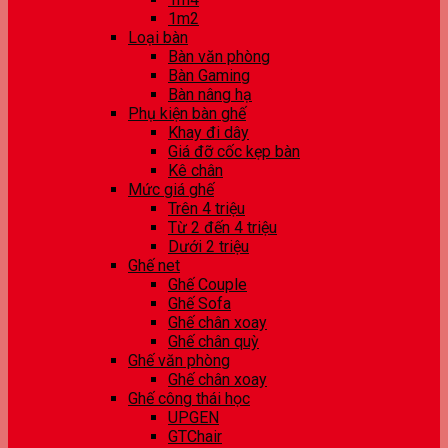
1m2
Loại bàn
Bàn văn phòng
Bàn Gaming
Bàn nâng hạ
Phụ kiện bàn ghế
Khay đi dây
Giá đỡ cốc kẹp bàn
Kê chân
Mức giá ghế
Trên 4 triệu
Từ 2 đến 4 triệu
Dưới 2 triệu
Ghế net
Ghế Couple
Ghế Sofa
Ghế chân xoay
Ghế chân quỳ
Ghế văn phòng
Ghế chân xoay
Ghế công thái học
UPGEN
GTChair