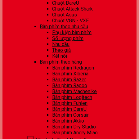
Chuột DareU
Chuột Attack Shark
Chuột Asus
Chuột VGN - VXE
Bàn phím theo nhu cầu
Phụ kiện bàn phím
Số lượng phím
Nhu cầu
Theo giá
Kết nối
Bàn phím theo hãng
Bàn phím Redragon
Bàn phím Xiberia
Bàn phím Razer
Bàn phím Rapoo
Bàn phím Machenike
Bàn phím Logitech
Bàn phím Fuhlen
Bàn phím DareU
Bàn phím Corsair
Bàn phím Akko
Bàn phím Dry Studio
Bàn phím Angry Miao