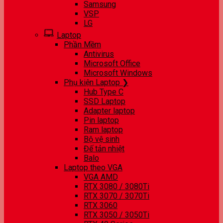
Samsung
VSP
LG
Laptop
Phần Mềm
Antivirus
Microsoft Office
Microsoft Windows
Phụ kiện Laptop ❯
Hub Type C
SSD Laptop
Adapter laptop
Pin laptop
Ram laptop
Bộ vệ sinh
Đế tản nhiệt
Balo
Laptop theo VGA
VGA AMD
RTX 3080 / 3080Ti
RTX 3070 / 3070Ti
RTX 3060
RTX 3050 / 3050Ti