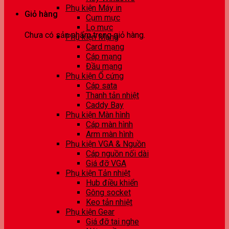
Phụ kiện Máy in
Giỏ hàng
Cụm mực
Lọ mực
Chưa có sản phẩm trong giỏ hàng.
Phụ kiện Mạng
Card mạng
Cáp mạng
Đầu mạng
Phụ kiện Ổ cứng
Cáp sata
Thanh tản nhiệt
Caddy Bay
Phụ kiện Màn hình
Cáp màn hình
Arm màn hình
Phụ kiện VGA & Nguồn
Cáp nguồn nối dài
Giá đỡ VGA
Phụ kiện Tản nhiệt
Hub điều khiển
Gông socket
Keo tản nhiệt
Phụ kiện Gear
Giá đỡ tai nghe