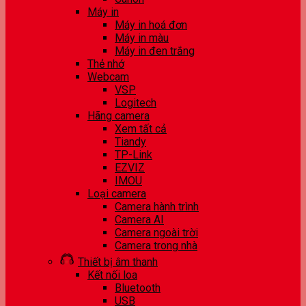
Máy in
Máy in hoá đơn
Máy in màu
Máy in đen trắng
Thẻ nhớ
Webcam
VSP
Logitech
Hãng camera
Xem tất cả
Tiandy
TP-Link
EZVIZ
IMOU
Loại camera
Camera hành trình
Camera AI
Camera ngoài trời
Camera trong nhà
Thiết bị âm thanh
Kết nối loa
Bluetooth
USB