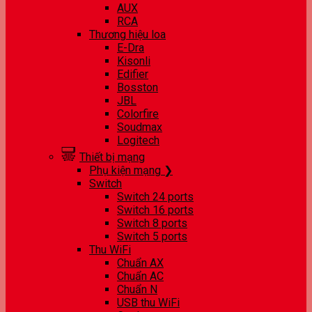
AUX
RCA
Thương hiệu loa
E-Dra
Kisonli
Edifier
Bosston
JBL
Colorfire
Soudmax
Logitech
Thiết bị mạng
Phụ kiện mạng ❯
Switch
Switch 24 ports
Switch 16 ports
Switch 8 ports
Switch 5 ports
Thu WiFi
Chuẩn AX
Chuẩn AC
Chuẩn N
USB thu WiFi