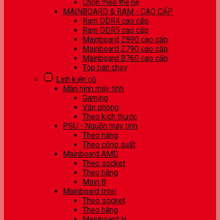
Chọn theo thế hệ
MAINBOARD & RAM - CAO CẤP
Ram DDR4 cao cấp
Ram DDR5 cao cấp
Mainboard Z890 cao cấp
Mainboard Z790 cao cấp
Mainboard B760 cao cấp
Top bán chạy
Linh kiện cũ
Màn hình máy tính
Gaming
Văn phòng
Theo kích thước
PSU - Nguồn máy tính
Theo hãng
Theo công suất
Mainboard AMD
Theo socket
Theo hãng
Main B
Mainboard Intel
Theo socket
Theo hãng
Mainboard H