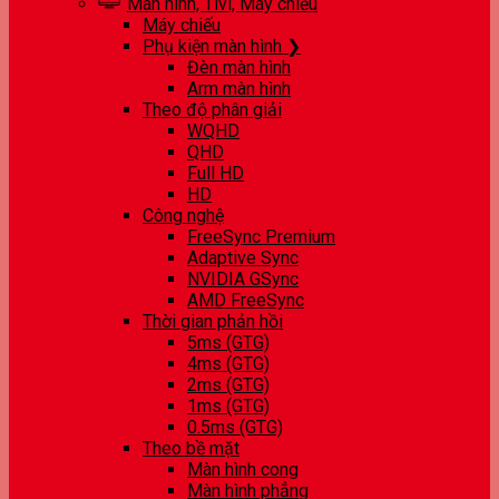
Màn hình, Tivi, Máy chiếu
Máy chiếu
Phụ kiện màn hình ❯
Đèn màn hình
Arm màn hình
Theo độ phân giải
WQHD
QHD
Full HD
HD
Công nghệ
FreeSync Premium
Adaptive Sync
NVIDIA GSync
AMD FreeSync
Thời gian phản hồi
5ms (GTG)
4ms (GTG)
2ms (GTG)
1ms (GTG)
0.5ms (GTG)
Theo bề mặt
Màn hình cong
Màn hình phẳng