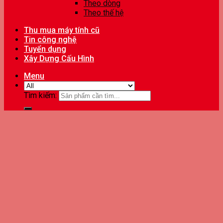
Theo dòng
Theo thế hệ
Thu mua máy tính cũ
Tin công nghệ
Tuyển dụng
Xây Dựng Cấu Hình
Menu
Tìm kiếm: