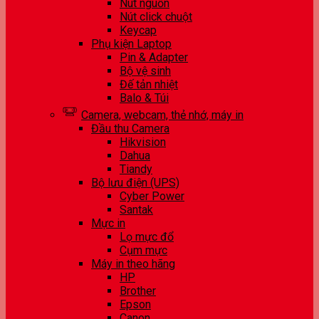
Nút nguồn
Nút click chuột
Keycap
Phụ kiện Laptop
Pin & Adapter
Bộ vệ sinh
Đế tản nhiệt
Balo & Túi
Camera, webcam, thẻ nhớ, máy in
Đầu thu Camera
Hikvision
Dahua
Tiandy
Bộ lưu điện (UPS)
Cyber Power
Santak
Mực in
Lọ mực đổ
Cụm mực
Máy in theo hãng
HP
Brother
Epson
Canon