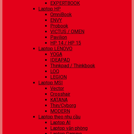
EXPERTBOOK
Laptop HP
OmniBook
ENVY
Probook
VICTUS / OMEN
Pavilion
HP 14 / HP 15
Laptop LENOVO
YOGA
IDEAPAD
Thinkpad / Thinkbook
LOQ
LEGION
Laptop MSI
Vector
Crosshair
KATANA
Thin/Cyborg
MODERN
Laptop theo nhu cầu
Laptop AI
Laptop văn phòng
Laptop Gaming