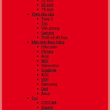
22 inch
20 inch
19 inch
Theo nhu cầu
Type C
Tivi
Văn phòng
Gaming
Thiết kế đồ hoạ
Màn hình theo hãng
Hikvision
Philips
Acer
MSI
Viewsonic
Gigabyte
AOC
VSP
Samsung
Dell
Asus
Tivi
COOCAA
Xiaomi