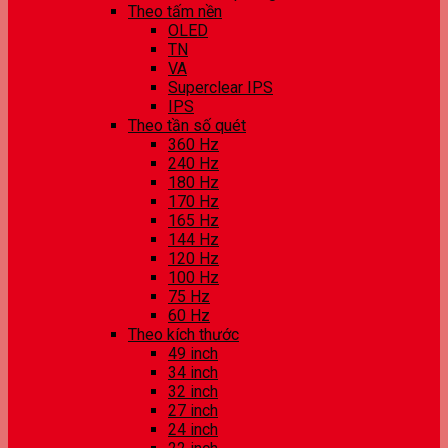
Theo tấm nền
OLED
TN
VA
Superclear IPS
IPS
Theo tần số quét
360 Hz
240 Hz
180 Hz
170 Hz
165 Hz
144 Hz
120 Hz
100 Hz
75 Hz
60 Hz
Theo kích thước
49 inch
34 inch
32 inch
27 inch
24 inch