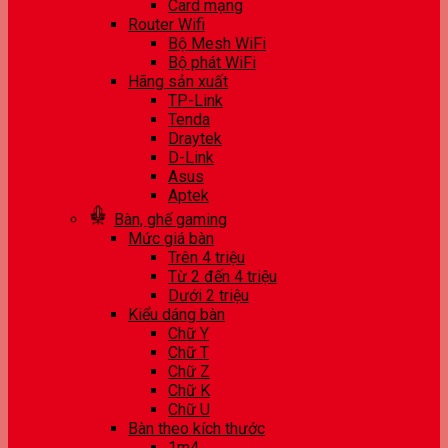
Card mạng
Router Wifi
Bộ Mesh WiFi
Bộ phát WiFi
Hãng sản xuất
TP-Link
Tenda
Draytek
D-Link
Asus
Aptek
Bàn, ghế gaming
Mức giá bàn
Trên 4 triệu
Từ 2 đến 4 triệu
Dưới 2 triệu
Kiểu dáng bàn
Chữ Y
Chữ T
Chữ Z
Chữ K
Chữ U
Bàn theo kích thước
1m4