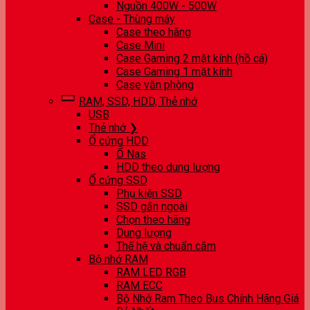
Nguồn 400W - 500W
Case - Thùng máy
Case theo hãng
Case Mini
Case Gaming 2 mặt kính (hồ cá)
Case Gaming 1 mặt kính
Case văn phòng
RAM, SSD, HDD, Thẻ nhớ
USB
Thẻ nhớ ❯
Ổ cứng HDD
Ổ Nas
HDD theo dung lượng
Ổ cứng SSD
Phụ kiện SSD
SSD gắn ngoài
Chọn theo hãng
Dung lượng
Thế hệ và chuẩn cắm
Bộ nhớ RAM
RAM LED RGB
RAM ECC
Bộ Nhớ Ram Theo Bus Chính Hãng Giá