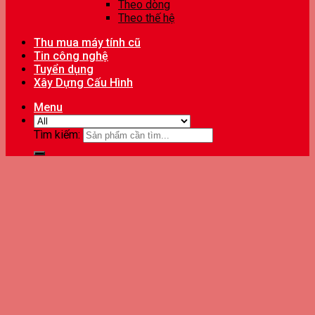
Theo dòng
Theo thế hệ
Thu mua máy tính cũ
Tin công nghệ
Tuyển dụng
Xây Dựng Cấu Hình
Menu
Tìm kiếm: