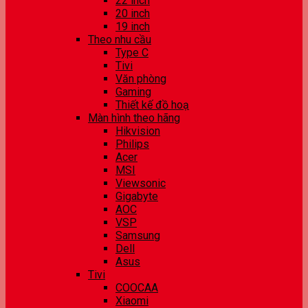
22 inch
20 inch
19 inch
Theo nhu cầu
Type C
Tivi
Văn phòng
Gaming
Thiết kế đồ hoạ
Màn hình theo hãng
Hikvision
Philips
Acer
MSI
Viewsonic
Gigabyte
AOC
VSP
Samsung
Dell
Asus
Tivi
COOCAA
Xiaomi