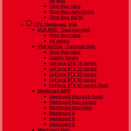
Rẻ Nhất
Chọn theo hãng
Chọn theo dung lượng
Chọn theo thế hệ
CPU, Mainboard, VGA
VGA AMD - Card màn hình
Chọn theo hãng
RX series
VGA NVIDIA - Card màn hình
Chọn theo hãng
Quadro Series
GeForce GTX 16 series
GeForce RTX 20 series
GeForce RTX 30 series
GeForce RTX 40 series
GeForce RTX 50 series (mới)
Mainboard AMD
Mainboard theo kích thước
Mainboard theo socket
Mainboard theo hãng
Mainboard A
Mainboard B
Mainboard X
Mainboard Intel