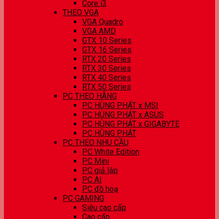
Core i3
THEO VGA
VGA Quadro
VGA AMD
GTX 10 Series
GTX 16 Series
RTX 20 Series
RTX 30 Series
RTX 40 Series
RTX 50 Series
PC THEO HÃNG
PC HÙNG PHÁT x MSI
PC HÙNG PHÁT x ASUS
PC HÙNG PHÁT x GIGABYTE
PC HÙNG PHÁT
PC THEO NHU CẦU
PC White Edition
PC Mini
PC giả lập
PC AI
PC đồ hoạ
PC GAMING
Siêu cao cấp
Cao cấp