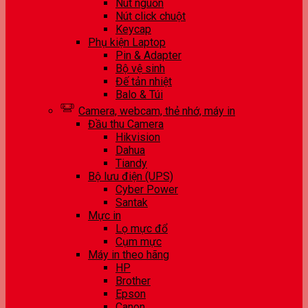
Nút nguồn
Nút click chuột
Keycap
Phụ kiện Laptop
Pin & Adapter
Bộ vệ sinh
Đế tản nhiệt
Balo & Túi
Camera, webcam, thẻ nhớ, máy in
Đầu thu Camera
Hikvision
Dahua
Tiandy
Bộ lưu điện (UPS)
Cyber Power
Santak
Mực in
Lọ mực đổ
Cụm mực
Máy in theo hãng
HP
Brother
Epson
Canon