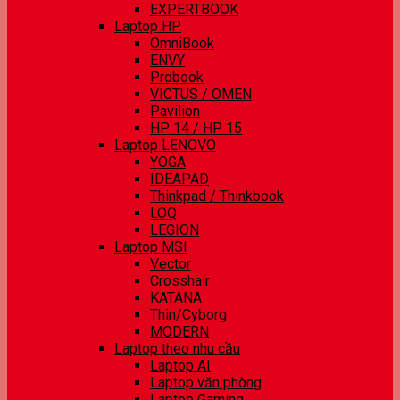
EXPERTBOOK
Laptop HP
OmniBook
ENVY
Probook
VICTUS / OMEN
Pavilion
HP 14 / HP 15
Laptop LENOVO
YOGA
IDEAPAD
Thinkpad / Thinkbook
LOQ
LEGION
Laptop MSI
Vector
Crosshair
KATANA
Thin/Cyborg
MODERN
Laptop theo nhu cầu
Laptop AI
Laptop văn phòng
Laptop Gaming