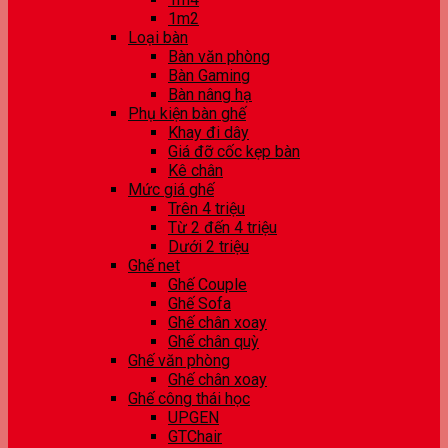
1m2
Loại bàn
Bàn văn phòng
Bàn Gaming
Bàn nâng hạ
Phụ kiện bàn ghế
Khay đi dây
Giá đỡ cốc kẹp bàn
Kê chân
Mức giá ghế
Trên 4 triệu
Từ 2 đến 4 triệu
Dưới 2 triệu
Ghế net
Ghế Couple
Ghế Sofa
Ghế chân xoay
Ghế chân quỳ
Ghế văn phòng
Ghế chân xoay
Ghế công thái học
UPGEN
GTChair