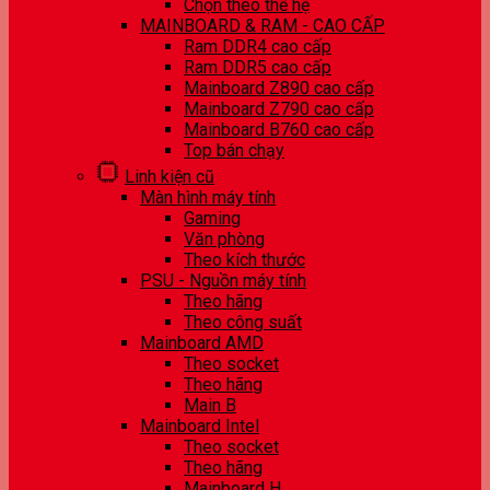
Chọn theo thế hệ
MAINBOARD & RAM - CAO CẤP
Ram DDR4 cao cấp
Ram DDR5 cao cấp
Mainboard Z890 cao cấp
Mainboard Z790 cao cấp
Mainboard B760 cao cấp
Top bán chạy
Linh kiện cũ
Màn hình máy tính
Gaming
Văn phòng
Theo kích thước
PSU - Nguồn máy tính
Theo hãng
Theo công suất
Mainboard AMD
Theo socket
Theo hãng
Main B
Mainboard Intel
Theo socket
Theo hãng
Mainboard H