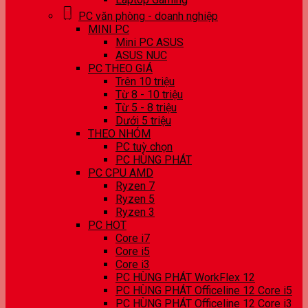
PC văn phòng - doanh nghiệp
MINI PC
Mini PC ASUS
ASUS NUC
PC THEO GIÁ
Trên 10 triệu
Từ 8 - 10 triệu
Từ 5 - 8 triệu
Dưới 5 triệu
THEO NHÓM
PC tuỳ chọn
PC HÙNG PHÁT
PC CPU AMD
Ryzen 7
Ryzen 5
Ryzen 3
PC HOT
Core i7
Core i5
Core i3
PC HÙNG PHÁT WorkFlex 12
PC HÙNG PHÁT Officeline 12 Core i5
PC HÙNG PHÁT Officeline 12 Core i3