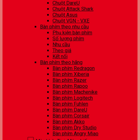
Chuột DareU
Chuột Attack Shark
Chuột Asus
Chuột VGN - VXE
Bàn phím theo nhu cầu
Phụ kiện bàn phím
Số lượng phím
Nhu cầu
Theo giá
Kết nối
Bàn phím theo hãng
Bàn phím Redragon
Bàn phím Xiberia
Bàn phím Razer
Bàn phím Rapoo
Bàn phím Machenike
Bàn phím Logitech
Bàn phím Fuhlen
Bàn phím DareU
Bàn phím Corsair
Bàn phím Akko
Bàn phím Dry Studio
Bàn phím Angry Miao