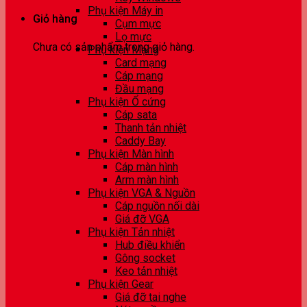
Phụ kiện Máy in
Giỏ hàng
Cụm mực
Lọ mực
Chưa có sản phẩm trong giỏ hàng.
Phụ kiện Mạng
Card mạng
Cáp mạng
Đầu mạng
Phụ kiện Ổ cứng
Cáp sata
Thanh tản nhiệt
Caddy Bay
Phụ kiện Màn hình
Cáp màn hình
Arm màn hình
Phụ kiện VGA & Nguồn
Cáp nguồn nối dài
Giá đỡ VGA
Phụ kiện Tản nhiệt
Hub điều khiển
Gông socket
Keo tản nhiệt
Phụ kiện Gear
Giá đỡ tai nghe