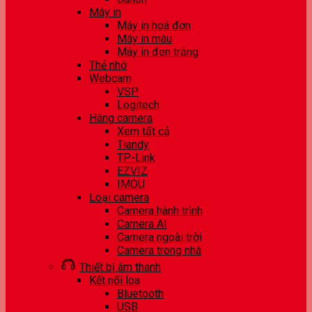
Máy in
Máy in hoá đơn
Máy in màu
Máy in đen trắng
Thẻ nhớ
Webcam
VSP
Logitech
Hãng camera
Xem tất cả
Tiandy
TP-Link
EZVIZ
IMOU
Loại camera
Camera hành trình
Camera AI
Camera ngoài trời
Camera trong nhà
Thiết bị âm thanh
Kết nối loa
Bluetooth
USB