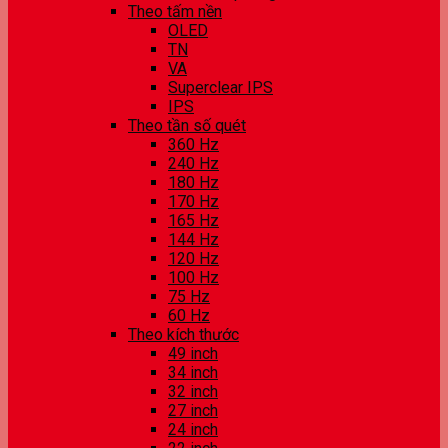
Theo tấm nền
OLED
TN
VA
Superclear IPS
IPS
Theo tần số quét
360 Hz
240 Hz
180 Hz
170 Hz
165 Hz
144 Hz
120 Hz
100 Hz
75 Hz
60 Hz
Theo kích thước
49 inch
34 inch
32 inch
27 inch
24 inch