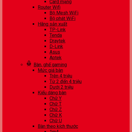
Card mạng
Router Wifi
Bộ Mesh WiFi
Bộ phát WiFi
Hãng sản xuất
TP-Link
Tenda
Draytek
D-Link
Asus
Aptek
Bàn, ghế gaming
Mức giá bàn
Trên 4 triệu
Từ 2 đến 4 triệu
Dưới 2 triệu
Kiểu dáng bàn
Chữ Y
Chữ T
Chữ Z
Chữ K
Chữ U
Bàn theo kích thước
1m4