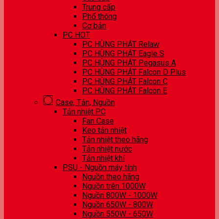
Trung cấp
Phổ thông
Cơ bản
PC HOT
PC HÙNG PHÁT Relaw
PC HÙNG PHÁT Eagle S
PC HÙNG PHÁT Pegasus A
PC HÙNG PHÁT Falcon D Plus
PC HÙNG PHÁT Falcon C
PC HÙNG PHÁT Falcon E
Case, Tản, Nguồn
Tản nhiệt PC
Fan Case
Keo tản nhiệt
Tản nhiệt theo hãng
Tản nhiệt nước
Tản nhiệt khí
PSU - Nguồn máy tính
Nguồn theo hãng
Nguồn trên 1000W
Nguồn 800W - 1000W
Nguồn 650W - 800W
Nguồn 550W - 650W