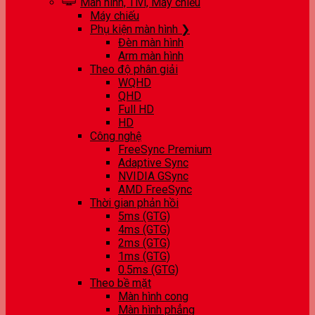
Màn hình, Tivi, Máy chiếu
Máy chiếu
Phụ kiện màn hình ❯
Đèn màn hình
Arm màn hình
Theo độ phân giải
WQHD
QHD
Full HD
HD
Công nghệ
FreeSync Premium
Adaptive Sync
NVIDIA GSync
AMD FreeSync
Thời gian phản hồi
5ms (GTG)
4ms (GTG)
2ms (GTG)
1ms (GTG)
0.5ms (GTG)
Theo bề mặt
Màn hình cong
Màn hình phẳng