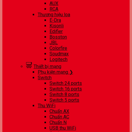
AUX
RCA
Thương hiệu loa
E-Dra
Kisonli
Edifier
Bosston
JBL
Colorfire
Soudmax
Logitech
Thiết bị mạng
Phụ kiện mạng ❯
Switch
Switch 24 ports
Switch 16 ports
Switch 8 ports
Switch 5 ports
Thu WiFi
Chuẩn AX
Chuẩn AC
Chuẩn N
USB thu WiFi