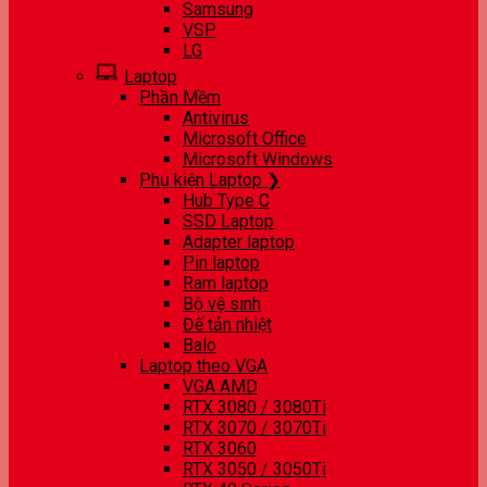
Samsung
VSP
LG
Laptop
Phần Mềm
Antivirus
Microsoft Office
Microsoft Windows
Phụ kiện Laptop ❯
Hub Type C
SSD Laptop
Adapter laptop
Pin laptop
Ram laptop
Bộ vệ sinh
Đế tản nhiệt
Balo
Laptop theo VGA
VGA AMD
RTX 3080 / 3080Ti
RTX 3070 / 3070Ti
RTX 3060
RTX 3050 / 3050Ti