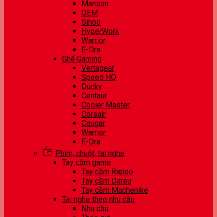
Manson
OEM
Sihoo
HyperWork
Warrior
E-Dra
Ghế Gaming
Vertagear
Speed HQ
Ducky
Centaur
Cooler Master
Corsair
Cougar
Warrior
E-Dra
Phím, chuột, tai nghe
Tay cầm game
Tay cầm Rapoo
Tay cầm Dareu
Tay cầm Machenike
Tai nghe theo nhu cầu
Nhu cầu