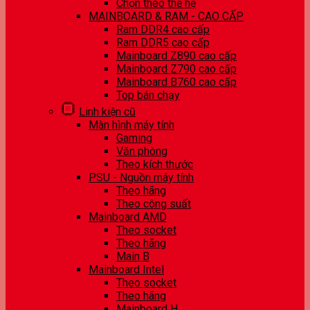
Chọn theo thế hệ
MAINBOARD & RAM - CAO CẤP
Ram DDR4 cao cấp
Ram DDR5 cao cấp
Mainboard Z890 cao cấp
Mainboard Z790 cao cấp
Mainboard B760 cao cấp
Top bán chạy
Linh kiện cũ
Màn hình máy tính
Gaming
Văn phòng
Theo kích thước
PSU - Nguồn máy tính
Theo hãng
Theo công suất
Mainboard AMD
Theo socket
Theo hãng
Main B
Mainboard Intel
Theo socket
Theo hãng
Mainboard H