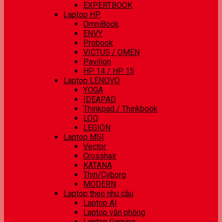
EXPERTBOOK
Laptop HP
OmniBook
ENVY
Probook
VICTUS / OMEN
Pavilion
HP 14 / HP 15
Laptop LENOVO
YOGA
IDEAPAD
Thinkpad / Thinkbook
LOQ
LEGION
Laptop MSI
Vector
Crosshair
KATANA
Thin/Cyborg
MODERN
Laptop theo nhu cầu
Laptop AI
Laptop văn phòng
Laptop Gaming