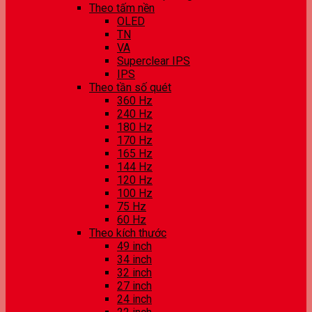
Theo tấm nền
OLED
TN
VA
Superclear IPS
IPS
Theo tần số quét
360 Hz
240 Hz
180 Hz
170 Hz
165 Hz
144 Hz
120 Hz
100 Hz
75 Hz
60 Hz
Theo kích thước
49 inch
34 inch
32 inch
27 inch
24 inch