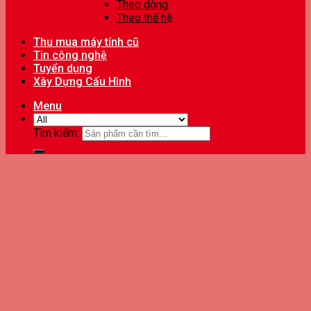
Theo dòng
Theo thế hệ
Thu mua máy tính cũ
Tin công nghệ
Tuyển dụng
Xây Dựng Cấu Hình
Menu
Tìm kiếm: