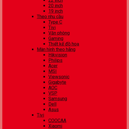
22 inch
20 inch
19 inch
Theo nhu cầu
Type C
Tivi
Văn phòng
Gaming
Thiết kế đồ hoạ
Màn hình theo hãng
Hikvision
Philips
Acer
MSI
Viewsonic
Gigabyte
AOC
VSP
Samsung
Dell
Asus
Tivi
COOCAA
Xiaomi