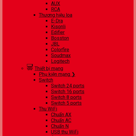
AUX
RCA
Thương hiệu loa
E-Dra
Kisonli
Edifier
Bosston
JBL
Colorfire
Soudmax
Logitech
Thiết bị mạng
Phụ kiện mạng ❯
Switch
Switch 24 ports
Switch 16 ports
Switch 8 ports
Switch 5 ports
Thu WiFi
Chuẩn AX
Chuẩn AC
Chuẩn N
USB thu WiFi