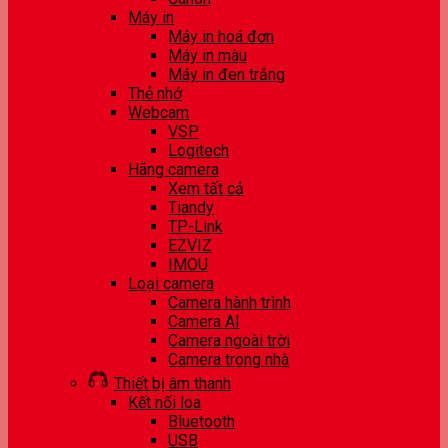
Máy in
Máy in hoá đơn
Máy in màu
Máy in đen trắng
Thẻ nhớ
Webcam
VSP
Logitech
Hãng camera
Xem tất cả
Tiandy
TP-Link
EZVIZ
IMOU
Loại camera
Camera hành trình
Camera AI
Camera ngoài trời
Camera trong nhà
Thiết bị âm thanh
Kết nối loa
Bluetooth
USB