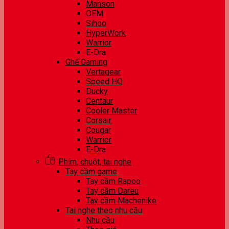
Manson
OEM
Sihoo
HyperWork
Warrior
E-Dra
Ghế Gaming
Vertagear
Speed HQ
Ducky
Centaur
Cooler Master
Corsair
Cougar
Warrior
E-Dra
Phím, chuột, tai nghe
Tay cầm game
Tay cầm Rapoo
Tay cầm Dareu
Tay cầm Machenike
Tai nghe theo nhu cầu
Nhu cầu