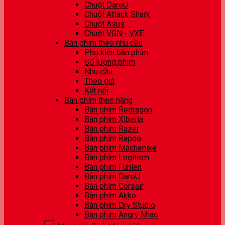
Chuột DareU
Chuột Attack Shark
Chuột Asus
Chuột VGN - VXE
Bàn phím theo nhu cầu
Phụ kiện bàn phím
Số lượng phím
Nhu cầu
Theo giá
Kết nối
Bàn phím theo hãng
Bàn phím Redragon
Bàn phím Xiberia
Bàn phím Razer
Bàn phím Rapoo
Bàn phím Machenike
Bàn phím Logitech
Bàn phím Fuhlen
Bàn phím DareU
Bàn phím Corsair
Bàn phím Akko
Bàn phím Dry Studio
Bàn phím Angry Miao