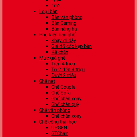
1m2
Loại bàn
Bàn văn phòng
Bàn Gaming
Bàn nâng hạ
Phụ kiện bàn ghế
Khay đi dây
Giá đỡ cốc kẹp bàn
Kê chân
Mức giá ghế
Trên 4 triệu
Từ 2 đến 4 triệu
Dưới 2 triệu
Ghế net
Ghế Couple
Ghế Sofa
Ghế chân xoay
Ghế chân quỳ
Ghế văn phòng
Ghế chân xoay
Ghế công thái học
UPGEN
GTChair