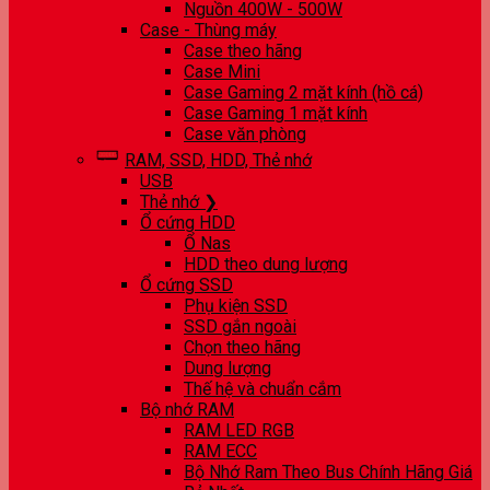
Nguồn 400W - 500W
Case - Thùng máy
Case theo hãng
Case Mini
Case Gaming 2 mặt kính (hồ cá)
Case Gaming 1 mặt kính
Case văn phòng
RAM, SSD, HDD, Thẻ nhớ
USB
Thẻ nhớ ❯
Ổ cứng HDD
Ổ Nas
HDD theo dung lượng
Ổ cứng SSD
Phụ kiện SSD
SSD gắn ngoài
Chọn theo hãng
Dung lượng
Thế hệ và chuẩn cắm
Bộ nhớ RAM
RAM LED RGB
RAM ECC
Bộ Nhớ Ram Theo Bus Chính Hãng Giá