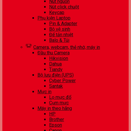
Nút nguồn
Nút click chuột
Keycap
Phụ kiện Laptop
Pin & Adapter
Bộ vệ sinh
Đế tản nhiệt
Balo & Túi
Camera, webcam, thẻ nhớ, máy in
Đầu thu Camera
Hikvision
Dahua
Tiandy
Bộ lưu điện (UPS)
Cyber Power
Santak
Mực in
Lọ mực đổ
Cụm mực
Máy in theo hãng
HP
Brother
Epson
Canon