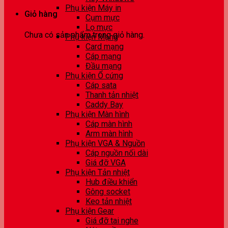
Phụ kiện Máy in
Giỏ hàng
Cụm mực
Lọ mực
Chưa có sản phẩm trong giỏ hàng.
Phụ kiện Mạng
Card mạng
Cáp mạng
Đầu mạng
Phụ kiện Ổ cứng
Cáp sata
Thanh tản nhiệt
Caddy Bay
Phụ kiện Màn hình
Cáp màn hình
Arm màn hình
Phụ kiện VGA & Nguồn
Cáp nguồn nối dài
Giá đỡ VGA
Phụ kiện Tản nhiệt
Hub điều khiển
Gông socket
Keo tản nhiệt
Phụ kiện Gear
Giá đỡ tai nghe