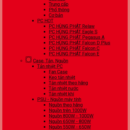
Trung cấp
Phổ thông
Cơ bản
PC HOT
PC HÙNG PHÁT Relaw
PC HÙNG PHÁT Eagle S
PC HÙNG PHÁT Pegasus A
PC HÙNG PHÁT Falcon D Plus
PC HÙNG PHÁT Falcon C
PC HÙNG PHÁT Falcon E
Case, Tản, Nguồn
Tản nhiệt PC
Fan Case
Keo tản nhiệt
Tản nhiệt theo hãng
Tản nhiệt nước
Tản nhiệt khí
PSU - Nguồn máy tính
Nguồn theo hãng
Nguồn trên 1000W
Nguồn 800W - 1000W
Nguồn 650W - 800W
Nguồn 550W - 650W