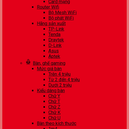
Card mạng
Router Wifi
Bộ Mesh WiFi
Bộ phát WiFi
Hãng sản xuất
TP-Link
Tenda
Draytek
D-Link
Asus
Aptek
Bàn, ghế gaming
Mức giá bàn
Trên 4 triệu
Từ 2 đến 4 triệu
Dưới 2 triệu
Kiểu dáng bàn
Chữ Y
Chữ T
Chữ Z
Chữ K
Chữ U
Bàn theo kích thước
1m4