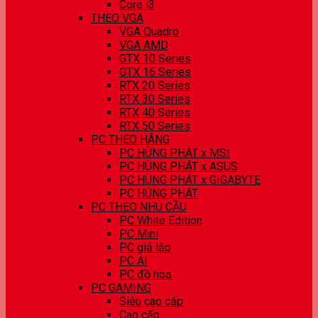
Core i3
THEO VGA
VGA Quadro
VGA AMD
GTX 10 Series
GTX 16 Series
RTX 20 Series
RTX 30 Series
RTX 40 Series
RTX 50 Series
PC THEO HÃNG
PC HÙNG PHÁT x MSI
PC HÙNG PHÁT x ASUS
PC HÙNG PHÁT x GIGABYTE
PC HÙNG PHÁT
PC THEO NHU CẦU
PC White Edition
PC Mini
PC giả lập
PC AI
PC đồ hoạ
PC GAMING
Siêu cao cấp
Cao cấp