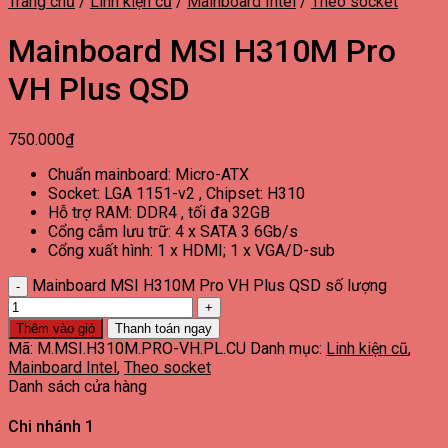
Trang chủ
/
Linh kiện cũ
/
Mainboard Intel
/
Theo socket
Mainboard MSI H310M Pro
VH Plus QSD
750.000
₫
Chuẩn mainboard: Micro-ATX
Socket: LGA 1151-v2 , Chipset: H310
Hỗ trợ RAM: DDR4 , tối đa 32GB
Cổng cắm lưu trữ: 4 x SATA 3 6Gb/s
Cổng xuất hình: 1 x HDMI; 1 x VGA/D-sub
Mainboard MSI H310M Pro VH Plus QSD số lượng
Thêm vào giỏ
Thanh toán ngay
Mã:
M.MSI.H310M.PRO-VH.PL.CU
Danh mục:
Linh kiện cũ
,
Mainboard Intel
,
Theo socket
Danh sách cửa hàng
Chi nhánh 1