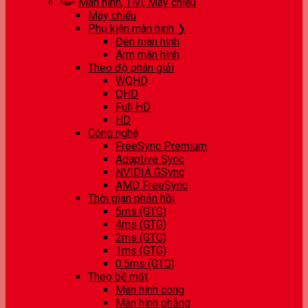
Màn hình, Tivi, Máy chiếu
Máy chiếu
Phụ kiện màn hình ❯
Đèn màn hình
Arm màn hình
Theo độ phân giải
WQHD
QHD
Full HD
HD
Công nghệ
FreeSync Premium
Adaptive Sync
NVIDIA GSync
AMD FreeSync
Thời gian phản hồi
5ms (GTG)
4ms (GTG)
2ms (GTG)
1ms (GTG)
0.5ms (GTG)
Theo bề mặt
Màn hình cong
Màn hình phẳng