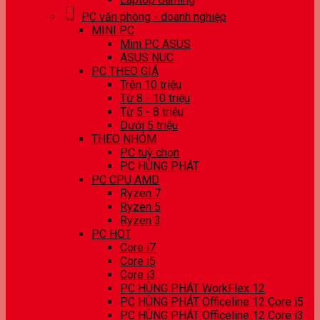
PC văn phòng - doanh nghiệp
MINI PC
Mini PC ASUS
ASUS NUC
PC THEO GIÁ
Trên 10 triệu
Từ 8 - 10 triệu
Từ 5 - 8 triệu
Dưới 5 triệu
THEO NHÓM
PC tuỳ chọn
PC HÙNG PHÁT
PC CPU AMD
Ryzen 7
Ryzen 5
Ryzen 3
PC HOT
Core i7
Core i5
Core i3
PC HÙNG PHÁT WorkFlex 12
PC HÙNG PHÁT Officeline 12 Core i5
PC HÙNG PHÁT Officeline 12 Core i3