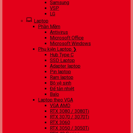
Samsung
VSP
LG
Laptop
Phần Mềm
Antivirus
Microsoft Office
Microsoft Windows
Phụ kiện Laptop ❯
Hub Type C
SSD Laptop
Adapter laptop
Pin laptop
Ram laptop
Bộ vệ sinh
Đế tản nhiệt
Balo
Laptop theo VGA
VGA AMD
RTX 3080 / 3080Ti
RTX 3070 / 3070Ti
RTX 3060
RTX 3050 / 3050Ti