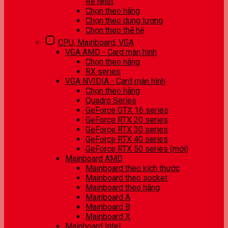
Rẻ Nhất
Chọn theo hãng
Chọn theo dung lượng
Chọn theo thế hệ
CPU, Mainboard, VGA
VGA AMD - Card màn hình
Chọn theo hãng
RX series
VGA NVIDIA - Card màn hình
Chọn theo hãng
Quadro Series
GeForce GTX 16 series
GeForce RTX 20 series
GeForce RTX 30 series
GeForce RTX 40 series
GeForce RTX 50 series (mới)
Mainboard AMD
Mainboard theo kích thước
Mainboard theo socket
Mainboard theo hãng
Mainboard A
Mainboard B
Mainboard X
Mainboard Intel