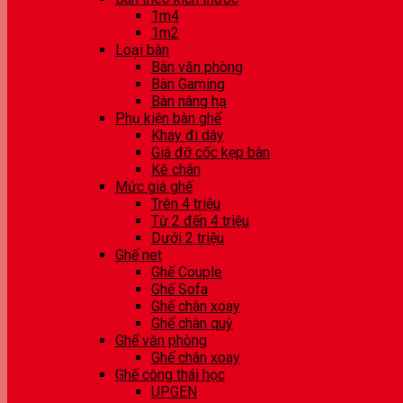
1m4
1m2
Loại bàn
Bàn văn phòng
Bàn Gaming
Bàn nâng hạ
Phụ kiện bàn ghế
Khay đi dây
Giá đỡ cốc kẹp bàn
Kê chân
Mức giá ghế
Trên 4 triệu
Từ 2 đến 4 triệu
Dưới 2 triệu
Ghế net
Ghế Couple
Ghế Sofa
Ghế chân xoay
Ghế chân quỳ
Ghế văn phòng
Ghế chân xoay
Ghế công thái học
UPGEN