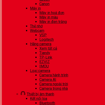
Canon
Máy in
Máy in hoá đơn
Máy in màu
Máy in đen trắng
Thẻ nhớ
Webcam
VSP
Logitech
Hãng camera
Xem tất cả
Tiandy
TP-Link
EZVIZ
IMOU
Loại camera
Camera hành trình
Camera AI
Camera ngoài trời
Camera trong nhà
Thiết bị âm thanh
Kết nối loa
Bluetooth