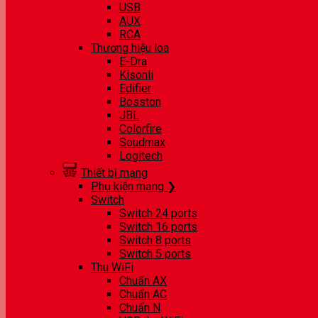
USB
AUX
RCA
Thương hiệu loa
E-Dra
Kisonli
Edifier
Bosston
JBL
Colorfire
Soudmax
Logitech
Thiết bị mạng
Phụ kiện mạng ❯
Switch
Switch 24 ports
Switch 16 ports
Switch 8 ports
Switch 5 ports
Thu WiFi
Chuẩn AX
Chuẩn AC
Chuẩn N