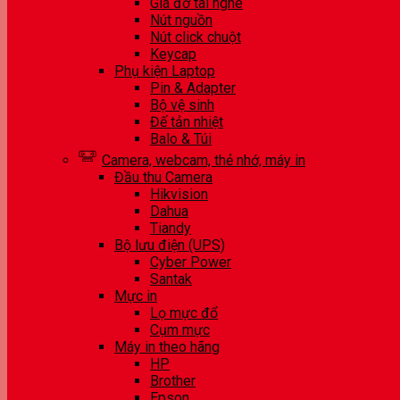
Giá đỡ tai nghe
Nút nguồn
Nút click chuột
Keycap
Phụ kiện Laptop
Pin & Adapter
Bộ vệ sinh
Đế tản nhiệt
Balo & Túi
Camera, webcam, thẻ nhớ, máy in
Đầu thu Camera
Hikvision
Dahua
Tiandy
Bộ lưu điện (UPS)
Cyber Power
Santak
Mực in
Lọ mực đổ
Cụm mực
Máy in theo hãng
HP
Brother
Epson