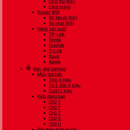
USB thu WiFi
Card mạng
Router Wifi
Bộ Mesh WiFi
Bộ phát WiFi
Hãng sản xuất
TP-Link
Tenda
Draytek
D-Link
Asus
Aptek
Bàn, ghế gaming
Mức giá bàn
Trên 4 triệu
Từ 2 đến 4 triệu
Dưới 2 triệu
Kiểu dáng bàn
Chữ Y
Chữ T
Chữ Z
Chữ K
Chữ U
Bàn theo kích thước