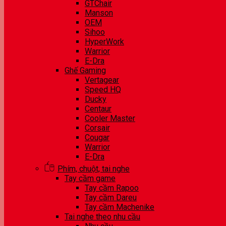
GTChair
Manson
OEM
Sihoo
HyperWork
Warrior
E-Dra
Ghế Gaming
Vertagear
Speed HQ
Ducky
Centaur
Cooler Master
Corsair
Cougar
Warrior
E-Dra
Phím, chuột, tai nghe
Tay cầm game
Tay cầm Rapoo
Tay cầm Dareu
Tay cầm Machenike
Tai nghe theo nhu cầu