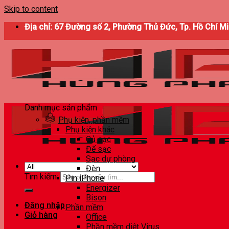
Skip to content
Địa chỉ: 67 Đường số 2, Phường Thủ Đức, Tp. Hồ Chí M
Danh mục sản phẩm
Phụ kiện, phần mềm
Phụ kiện khác
Củ sạc
Đế sạc
Sạc dự phòng
Đèn
Tìm kiếm:
Pin iPhone
Energizer
Bison
Đăng nhập
Phần mềm
Giỏ hàng
Office
Phần mềm diệt Virus