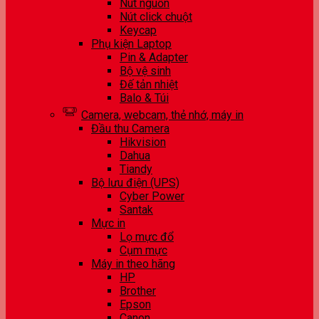
Nút nguồn
Nút click chuột
Keycap
Phụ kiện Laptop
Pin & Adapter
Bộ vệ sinh
Đế tản nhiệt
Balo & Túi
Camera, webcam, thẻ nhớ, máy in
Đầu thu Camera
Hikvision
Dahua
Tiandy
Bộ lưu điện (UPS)
Cyber Power
Santak
Mực in
Lọ mực đổ
Cụm mực
Máy in theo hãng
HP
Brother
Epson
Canon