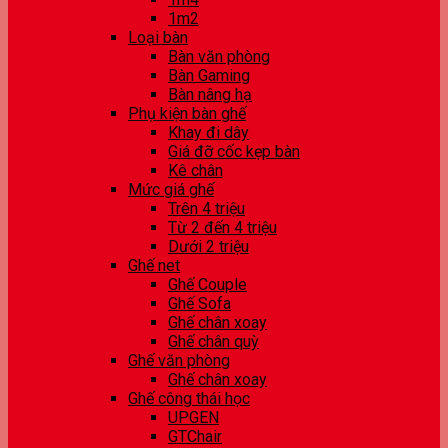
1m2
Loại bàn
Bàn văn phòng
Bàn Gaming
Bàn nâng hạ
Phụ kiện bàn ghế
Khay đi dây
Giá đỡ cốc kẹp bàn
Kê chân
Mức giá ghế
Trên 4 triệu
Từ 2 đến 4 triệu
Dưới 2 triệu
Ghế net
Ghế Couple
Ghế Sofa
Ghế chân xoay
Ghế chân quỳ
Ghế văn phòng
Ghế chân xoay
Ghế công thái học
UPGEN
GTChair