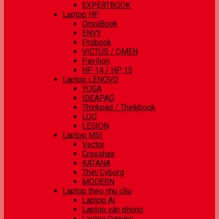
EXPERTBOOK
Laptop HP
OmniBook
ENVY
Probook
VICTUS / OMEN
Pavilion
HP 14 / HP 15
Laptop LENOVO
YOGA
IDEAPAD
Thinkpad / Thinkbook
LOQ
LEGION
Laptop MSI
Vector
Crosshair
KATANA
Thin/Cyborg
MODERN
Laptop theo nhu cầu
Laptop AI
Laptop văn phòng
Laptop Gaming