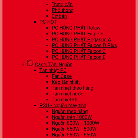
Trung cấp
Phổ thông
Cơ bản
PC HOT
PC HÙNG PHÁT Relaw
PC HÙNG PHÁT Eagle S
PC HÙNG PHÁT Pegasus A
PC HÙNG PHÁT Falcon D Plus
PC HÙNG PHÁT Falcon C
PC HÙNG PHÁT Falcon E
Case, Tản, Nguồn
Tản nhiệt PC
Fan Case
Keo tản nhiệt
Tản nhiệt theo hãng
Tản nhiệt nước
Tản nhiệt khí
PSU - Nguồn máy tính
Nguồn theo hãng
Nguồn trên 1000W
Nguồn 800W - 1000W
Nguồn 650W - 800W
Nguồn 550W - 650W