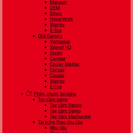
Manson
OEM
Sihoo
HyperWork
Warrior
E-Dra
Ghế Gaming
Vertagear
Speed HQ
Ducky
Centaur
Cooler Master
Corsair
Cougar
Warrior
E-Dra
Phím, chuột, tai nghe
Tay cầm game
Tay cầm Rapoo
Tay cầm Dareu
Tay cầm Machenike
Tai nghe theo nhu cầu
Nhu cầu