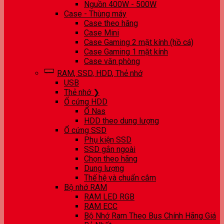
Nguồn 400W - 500W
Case - Thùng máy
Case theo hãng
Case Mini
Case Gaming 2 mặt kính (hồ cá)
Case Gaming 1 mặt kính
Case văn phòng
RAM, SSD, HDD, Thẻ nhớ
USB
Thẻ nhớ ❯
Ổ cứng HDD
Ổ Nas
HDD theo dung lượng
Ổ cứng SSD
Phụ kiện SSD
SSD gắn ngoài
Chọn theo hãng
Dung lượng
Thế hệ và chuẩn cắm
Bộ nhớ RAM
RAM LED RGB
RAM ECC
Bộ Nhớ Ram Theo Bus Chính Hãng Giá