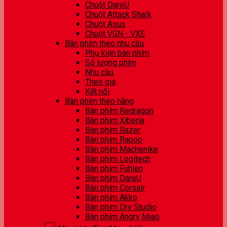
Chuột DareU
Chuột Attack Shark
Chuột Asus
Chuột VGN - VXE
Bàn phím theo nhu cầu
Phụ kiện bàn phím
Số lượng phím
Nhu cầu
Theo giá
Kết nối
Bàn phím theo hãng
Bàn phím Redragon
Bàn phím Xiberia
Bàn phím Razer
Bàn phím Rapoo
Bàn phím Machenike
Bàn phím Logitech
Bàn phím Fuhlen
Bàn phím DareU
Bàn phím Corsair
Bàn phím Akko
Bàn phím Dry Studio
Bàn phím Angry Miao