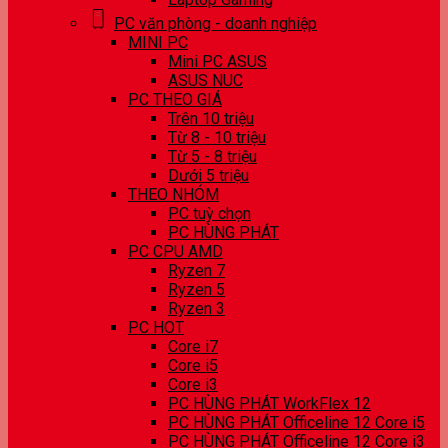
PC văn phòng - doanh nghiệp
MINI PC
Mini PC ASUS
ASUS NUC
PC THEO GIÁ
Trên 10 triệu
Từ 8 - 10 triệu
Từ 5 - 8 triệu
Dưới 5 triệu
THEO NHÓM
PC tuỳ chọn
PC HÙNG PHÁT
PC CPU AMD
Ryzen 7
Ryzen 5
Ryzen 3
PC HOT
Core i7
Core i5
Core i3
PC HÙNG PHÁT WorkFlex 12
PC HÙNG PHÁT Officeline 12 Core i5
PC HÙNG PHÁT Officeline 12 Core i3