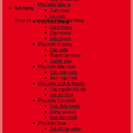
Phụ kiện Máy in
Giỏ hàng
Cụm mực
Lọ mực
Chưa có sản phẩm trong giỏ hàng.
Phụ kiện Mạng
Card mạng
Cáp mạng
Đầu mạng
Phụ kiện Ổ cứng
Cáp sata
Thanh tản nhiệt
Caddy Bay
Phụ kiện Màn hình
Cáp màn hình
Arm màn hình
Phụ kiện VGA & Nguồn
Cáp nguồn nối dài
Giá đỡ VGA
Phụ kiện Tản nhiệt
Hub điều khiển
Gông socket
Keo tản nhiệt
Phụ kiện Gear
Giá đỡ tai nghe