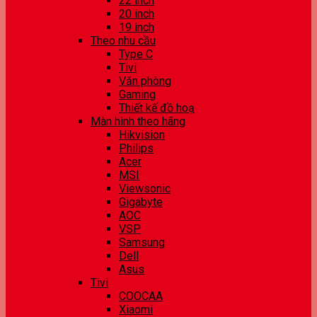
22 inch
20 inch
19 inch
Theo nhu cầu
Type C
Tivi
Văn phòng
Gaming
Thiết kế đồ hoạ
Màn hình theo hãng
Hikvision
Philips
Acer
MSI
Viewsonic
Gigabyte
AOC
VSP
Samsung
Dell
Asus
Tivi
COOCAA
Xiaomi