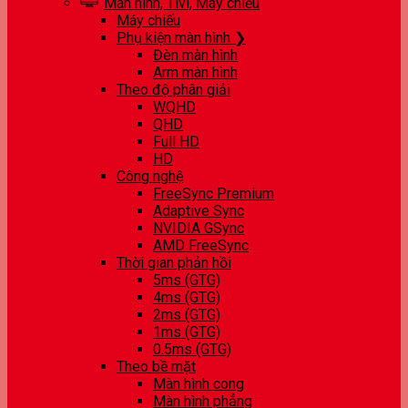
Màn hình, Tivi, Máy chiếu
Máy chiếu
Phụ kiện màn hình ❯
Đèn màn hình
Arm màn hình
Theo độ phân giải
WQHD
QHD
Full HD
HD
Công nghệ
FreeSync Premium
Adaptive Sync
NVIDIA GSync
AMD FreeSync
Thời gian phản hồi
5ms (GTG)
4ms (GTG)
2ms (GTG)
1ms (GTG)
0.5ms (GTG)
Theo bề mặt
Màn hình cong
Màn hình phẳng