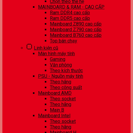
Chọn theo thế hệ
MAINBOARD & RAM - CAO CẤP
Ram DDR4 cao cấp
Ram DDR5 cao cấp
Mainboard Z890 cao cấp
Mainboard Z790 cao cấp
Mainboard B760 cao cấp
Top bán chạy
Linh kiện cũ
Màn hình máy tính
Gaming
Văn phòng
Theo kích thước
PSU - Nguồn máy tính
Theo hãng
Theo công suất
Mainboard AMD
Theo socket
Theo hãng
Main B
Mainboard Intel
Theo socket
Theo hãng
Mainboard H