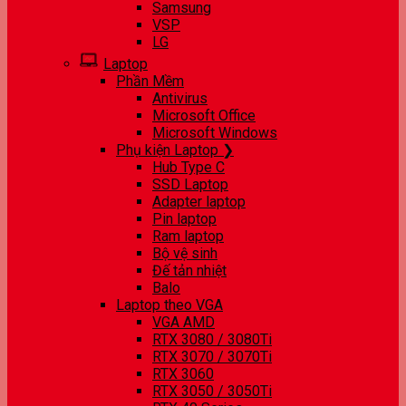
Samsung
VSP
LG
Laptop
Phần Mềm
Antivirus
Microsoft Office
Microsoft Windows
Phụ kiện Laptop ❯
Hub Type C
SSD Laptop
Adapter laptop
Pin laptop
Ram laptop
Bộ vệ sinh
Đế tản nhiệt
Balo
Laptop theo VGA
VGA AMD
RTX 3080 / 3080Ti
RTX 3070 / 3070Ti
RTX 3060
RTX 3050 / 3050Ti