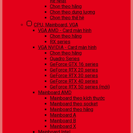
Rẻ Nhất
Chọn theo hãng
Chọn theo dung lượng
Chọn theo thế hệ
CPU, Mainboard, VGA
VGA AMD - Card màn hình
Chọn theo hãng
RX series
VGA NVIDIA - Card màn hình
Chọn theo hãng
Quadro Series
GeForce GTX 16 series
GeForce RTX 20 series
GeForce RTX 30 series
GeForce RTX 40 series
GeForce RTX 50 series (mới)
Mainboard AMD
Mainboard theo kích thước
Mainboard theo socket
Mainboard theo hãng
Mainboard A
Mainboard B
Mainboard X
Mainboard Intel