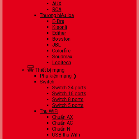
AUX
RCA
Thương hiệu loa
E-Dra
Kisonli
Edifier
Bosston
JBL
Colorfire
Soudmax
Logitech
Thiết bị mạng
Phụ kiện mạng ❯
Switch
Switch 24 ports
Switch 16 ports
Switch 8 ports
Switch 5 ports
Thu WiFi
Chuẩn AX
Chuẩn AC
Chuẩn N
USB thu WiFi