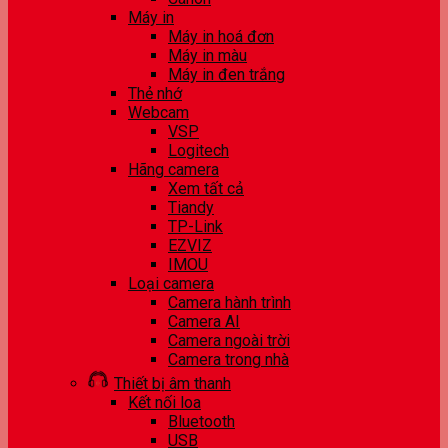
Máy in
Máy in hoá đơn
Máy in màu
Máy in đen trắng
Thẻ nhớ
Webcam
VSP
Logitech
Hãng camera
Xem tất cả
Tiandy
TP-Link
EZVIZ
IMOU
Loại camera
Camera hành trình
Camera AI
Camera ngoài trời
Camera trong nhà
Thiết bị âm thanh
Kết nối loa
Bluetooth
USB