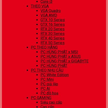
Core i3
THEO VGA
VGA Quadro
VGA AMD
GTX 10 Series
GTX 16 Series
RTX 20 Series
RTX 30 Series
RTX 40 Series
RTX 50 Series
PC THEO HÃNG
PC HÙNG PHÁT x MSI
PC HÙNG PHÁT x ASUS
PC HÙNG PHÁT x GIGABYTE
PC HÙNG PHÁT
PC THEO NHU CẦU
PC White Edition
PC Mini
PC giả lập
PC AI
PC đồ hoạ
PC GAMING
Siêu cao cấp
Cao cấp