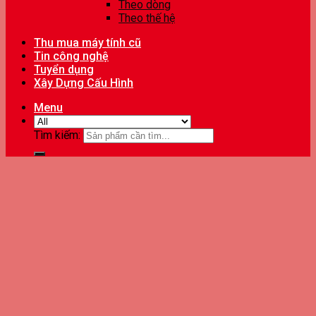
Theo dòng
Theo thế hệ
Thu mua máy tính cũ
Tin công nghệ
Tuyển dụng
Xây Dựng Cấu Hình
Menu
Tìm kiếm: