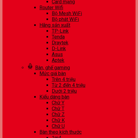
Card mạng
Router Wifi
Bộ Mesh WiFi
Bộ phát WiFi
Hãng sản xuất
TP-Link
Tenda
Draytek
D-Link
Asus
Aptek
Bàn, ghế gaming
Mức giá bàn
Trên 4 triệu
Từ 2 đến 4 triệu
Dưới 2 triệu
Kiểu dáng bàn
Chữ Y
Chữ T
Chữ Z
Chữ K
Chữ U
Bàn theo kích thước
1m4