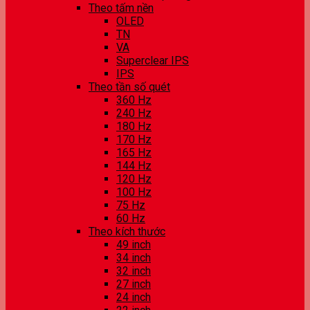
Theo tấm nền
OLED
TN
VA
Superclear IPS
IPS
Theo tần số quét
360 Hz
240 Hz
180 Hz
170 Hz
165 Hz
144 Hz
120 Hz
100 Hz
75 Hz
60 Hz
Theo kích thước
49 inch
34 inch
32 inch
27 inch
24 inch