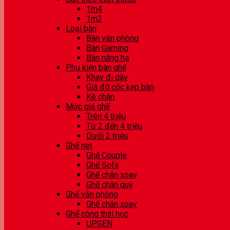
1m4
1m2
Loại bàn
Bàn văn phòng
Bàn Gaming
Bàn nâng hạ
Phụ kiện bàn ghế
Khay đi dây
Giá đỡ cốc kẹp bàn
Kê chân
Mức giá ghế
Trên 4 triệu
Từ 2 đến 4 triệu
Dưới 2 triệu
Ghế net
Ghế Couple
Ghế Sofa
Ghế chân xoay
Ghế chân quỳ
Ghế văn phòng
Ghế chân xoay
Ghế công thái học
UPGEN