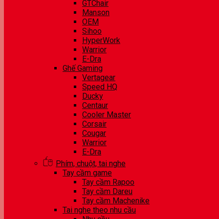
GTChair
Manson
OEM
Sihoo
HyperWork
Warrior
E-Dra
Ghế Gaming
Vertagear
Speed HQ
Ducky
Centaur
Cooler Master
Corsair
Cougar
Warrior
E-Dra
Phím, chuột, tai nghe
Tay cầm game
Tay cầm Rapoo
Tay cầm Dareu
Tay cầm Machenike
Tai nghe theo nhu cầu