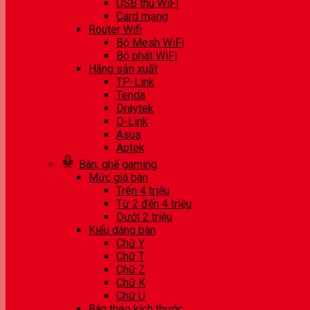
USB thu WiFi
Card mạng
Router Wifi
Bộ Mesh WiFi
Bộ phát WiFi
Hãng sản xuất
TP-Link
Tenda
Draytek
D-Link
Asus
Aptek
Bàn, ghế gaming
Mức giá bàn
Trên 4 triệu
Từ 2 đến 4 triệu
Dưới 2 triệu
Kiểu dáng bàn
Chữ Y
Chữ T
Chữ Z
Chữ K
Chữ U
Bàn theo kích thước