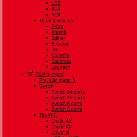
USB
AUX
RCA
Thương hiệu loa
E-Dra
Kisonli
Edifier
Bosston
JBL
Colorfire
Soudmax
Logitech
Thiết bị mạng
Phụ kiện mạng ❯
Switch
Switch 24 ports
Switch 16 ports
Switch 8 ports
Switch 5 ports
Thu WiFi
Chuẩn AX
Chuẩn AC
Chuẩn N