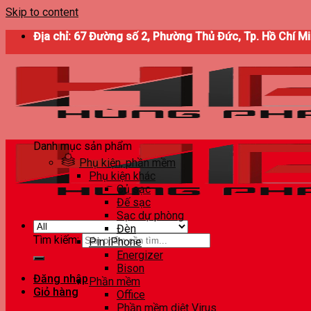
Skip to content
Địa chỉ: 67 Đường số 2, Phường Thủ Đức, Tp. Hồ Chí M
Danh mục sản phẩm
Phụ kiện, phần mềm
Phụ kiện khác
Củ sạc
Đế sạc
Sạc dự phòng
Đèn
Tìm kiếm:
Pin iPhone
Energizer
Bison
Đăng nhập
Phần mềm
Giỏ hàng
Office
Phần mềm diệt Virus