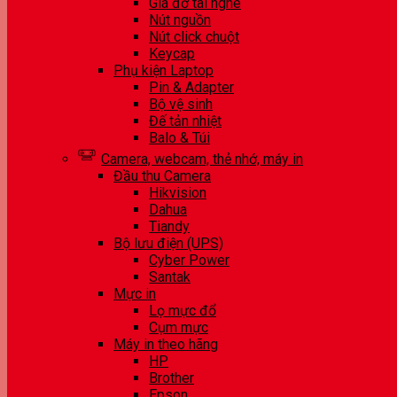
Giá đỡ tai nghe
Nút nguồn
Nút click chuột
Keycap
Phụ kiện Laptop
Pin & Adapter
Bộ vệ sinh
Đế tản nhiệt
Balo & Túi
Camera, webcam, thẻ nhớ, máy in
Đầu thu Camera
Hikvision
Dahua
Tiandy
Bộ lưu điện (UPS)
Cyber Power
Santak
Mực in
Lọ mực đổ
Cụm mực
Máy in theo hãng
HP
Brother
Epson