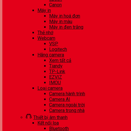
Canon
Máy in
Máy in hoá đơn
Máy in màu
Máy in đen trắng
Thẻ nhớ
Webcam
VSP
Logitech
Hãng camera
Xem tất cả
Tiandy
TP-Link
EZVIZ
IMOU
Loại camera
Camera hành trình
Camera AI
Camera ngoài trời
Camera trong nhà
Thiết bị âm thanh
Kết nối loa
Bluetooth