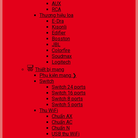
AUX
RCA
Thương hiệu loa
E-Dra
Kisonli
Edifier
Bosston
JBL
Colorfire
Soudmax
Logitech
Thiết bị mạng
Phụ kiện mạng ❯
Switch
Switch 24 ports
Switch 16 ports
Switch 8 ports
Switch 5 ports
Thu WiFi
Chuẩn AX
Chuẩn AC
Chuẩn N
USB thu WiFi