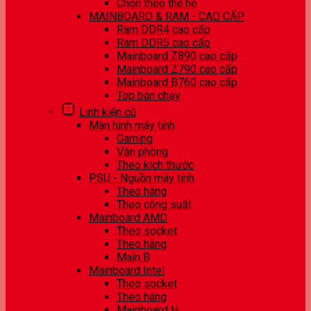
Chọn theo thế hệ
MAINBOARD & RAM - CAO CẤP
Ram DDR4 cao cấp
Ram DDR5 cao cấp
Mainboard Z890 cao cấp
Mainboard Z790 cao cấp
Mainboard B760 cao cấp
Top bán chạy
Linh kiện cũ
Màn hình máy tính
Gaming
Văn phòng
Theo kích thước
PSU - Nguồn máy tính
Theo hãng
Theo công suất
Mainboard AMD
Theo socket
Theo hãng
Main B
Mainboard Intel
Theo socket
Theo hãng
Mainboard H