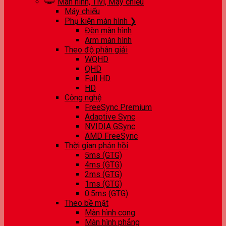
Màn hình, Tivi, Máy chiếu
Máy chiếu
Phụ kiện màn hình ❯
Đèn màn hình
Arm màn hình
Theo độ phân giải
WQHD
QHD
Full HD
HD
Công nghệ
FreeSync Premium
Adaptive Sync
NVIDIA GSync
AMD FreeSync
Thời gian phản hồi
5ms (GTG)
4ms (GTG)
2ms (GTG)
1ms (GTG)
0.5ms (GTG)
Theo bề mặt
Màn hình cong
Màn hình phẳng