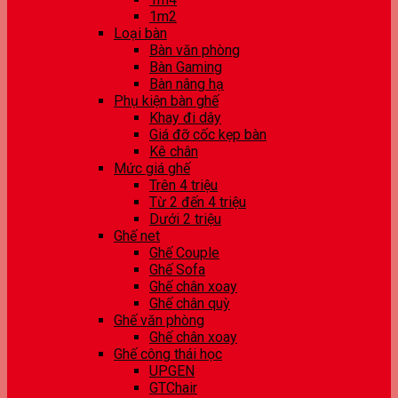
1m2
Loại bàn
Bàn văn phòng
Bàn Gaming
Bàn nâng hạ
Phụ kiện bàn ghế
Khay đi dây
Giá đỡ cốc kẹp bàn
Kê chân
Mức giá ghế
Trên 4 triệu
Từ 2 đến 4 triệu
Dưới 2 triệu
Ghế net
Ghế Couple
Ghế Sofa
Ghế chân xoay
Ghế chân quỳ
Ghế văn phòng
Ghế chân xoay
Ghế công thái học
UPGEN
GTChair