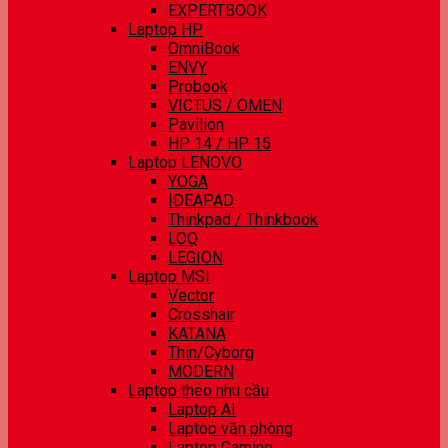
EXPERTBOOK
Laptop HP
OmniBook
ENVY
Probook
VICTUS / OMEN
Pavilion
HP 14 / HP 15
Laptop LENOVO
YOGA
IDEAPAD
Thinkpad / Thinkbook
LOQ
LEGION
Laptop MSI
Vector
Crosshair
KATANA
Thin/Cyborg
MODERN
Laptop theo nhu cầu
Laptop AI
Laptop văn phòng
Laptop Gaming