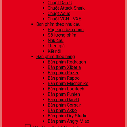
Chuột DareU
Chuột Attack Shark
Chuột Asus
Chuột VGN - VXE
Bàn phím theo nhu cầu
Phụ kiện bàn phím
Số lượng phím
Nhu cầu
Theo giá
Kết nối
Bàn phím theo hãng
Bàn phím Redragon
Bàn phím Xiberia
Bàn phím Razer
Bàn phím Rapoo
Bàn phím Machenike
Bàn phím Logitech
Bàn phím Fuhlen
Bàn phím DareU
Bàn phím Corsair
Bàn phím Akko
Bàn phím Dry Studio
Bàn phím Angry Miao