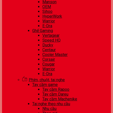
Manson
OEM
Sihoo
HyperWork
Warrior
E-Dra
Ghế Gaming
Vertagear
Speed HQ
Ducky
Centaur
Cooler Master
Corsair
Cougar
Warrior
E-Dra
Phím, chuột, tai nghe
Tay cầm game
Tay cầm Rapoo
Tay cầm Dareu
Tay cầm Machenike
Tai nghe theo nhu cầu
Nhu cầu