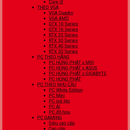
Core i3
THEO VGA
VGA Quadro
VGA AMD
GTX 10 Series
GTX 16 Series
RTX 20 Series
RTX 30 Series
RTX 40 Series
RTX 50 Series
PC THEO HÃNG
PC HÙNG PHÁT x MSI
PC HÙNG PHÁT x ASUS
PC HÙNG PHÁT x GIGABYTE
PC HÙNG PHÁT
PC THEO NHU CẦU
PC White Edition
PC Mini
PC giả lập
PC AI
PC đồ hoạ
PC GAMING
Siêu cao cấp
Cao cấp