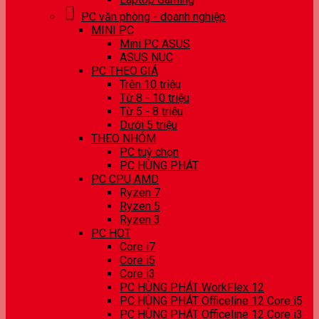
PC văn phòng - doanh nghiệp
MINI PC
Mini PC ASUS
ASUS NUC
PC THEO GIÁ
Trên 10 triệu
Từ 8 - 10 triệu
Từ 5 - 8 triệu
Dưới 5 triệu
THEO NHÓM
PC tuỳ chọn
PC HÙNG PHÁT
PC CPU AMD
Ryzen 7
Ryzen 5
Ryzen 3
PC HOT
Core i7
Core i5
Core i3
PC HÙNG PHÁT WorkFlex 12
PC HÙNG PHÁT Officeline 12 Core i5
PC HÙNG PHÁT Officeline 12 Core i3