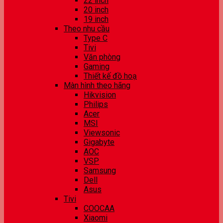
22 inch
20 inch
19 inch
Theo nhu cầu
Type C
Tivi
Văn phòng
Gaming
Thiết kế đồ hoạ
Màn hình theo hãng
Hikvision
Philips
Acer
MSI
Viewsonic
Gigabyte
AOC
VSP
Samsung
Dell
Asus
Tivi
COOCAA
Xiaomi