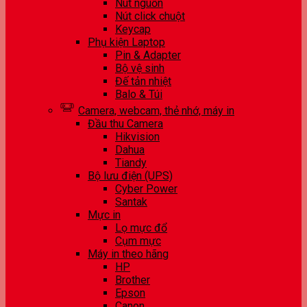
Nút nguồn
Nút click chuột
Keycap
Phụ kiện Laptop
Pin & Adapter
Bộ vệ sinh
Đế tản nhiệt
Balo & Túi
Camera, webcam, thẻ nhớ, máy in
Đầu thu Camera
Hikvision
Dahua
Tiandy
Bộ lưu điện (UPS)
Cyber Power
Santak
Mực in
Lọ mực đổ
Cụm mực
Máy in theo hãng
HP
Brother
Epson
Canon