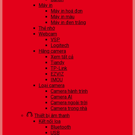
Máy in
Máy in hoá đơn
Máy in màu
Máy in đen trắng
Thẻ nhớ
Webcam
VSP
Logitech
Hãng camera
Xem tất cả
Tiandy
TP-Link
EZVIZ
IMOU
Loại camera
Camera hành trình
Camera AI
Camera ngoài trời
Camera trong nhà
Thiết bị âm thanh
Kết nối loa
Bluetooth
USB