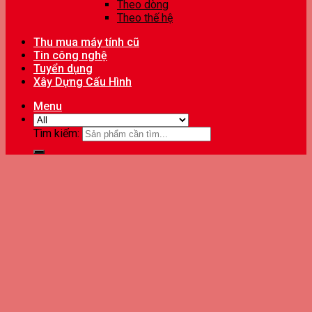
Theo dòng
Theo thế hệ
Thu mua máy tính cũ
Tin công nghệ
Tuyển dụng
Xây Dựng Cấu Hình
Menu
Tìm kiếm: