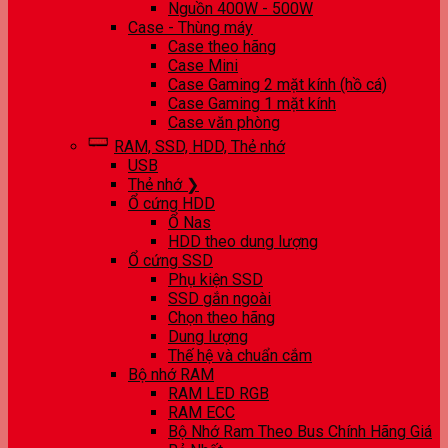
Nguồn 400W - 500W
Case - Thùng máy
Case theo hãng
Case Mini
Case Gaming 2 mặt kính (hồ cá)
Case Gaming 1 mặt kính
Case văn phòng
RAM, SSD, HDD, Thẻ nhớ
USB
Thẻ nhớ ❯
Ổ cứng HDD
Ổ Nas
HDD theo dung lượng
Ổ cứng SSD
Phụ kiện SSD
SSD gắn ngoài
Chọn theo hãng
Dung lượng
Thế hệ và chuẩn cắm
Bộ nhớ RAM
RAM LED RGB
RAM ECC
Bộ Nhớ Ram Theo Bus Chính Hãng Giá