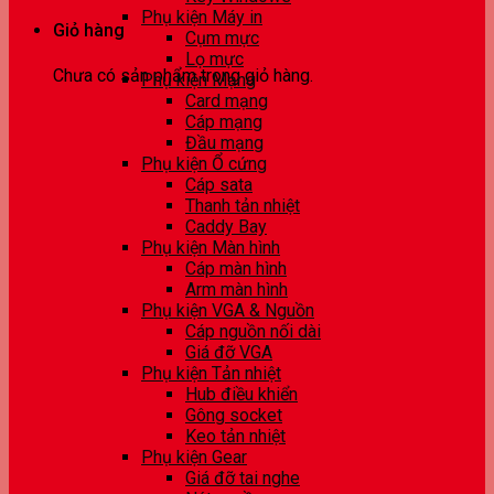
Phụ kiện Máy in
Giỏ hàng
Cụm mực
Lọ mực
Chưa có sản phẩm trong giỏ hàng.
Phụ kiện Mạng
Card mạng
Cáp mạng
Đầu mạng
Phụ kiện Ổ cứng
Cáp sata
Thanh tản nhiệt
Caddy Bay
Phụ kiện Màn hình
Cáp màn hình
Arm màn hình
Phụ kiện VGA & Nguồn
Cáp nguồn nối dài
Giá đỡ VGA
Phụ kiện Tản nhiệt
Hub điều khiển
Gông socket
Keo tản nhiệt
Phụ kiện Gear
Giá đỡ tai nghe