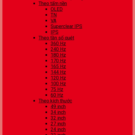
Theo tấm nền
OLED
TN
VA
Superclear IPS
IPS
Theo tần số quét
360 Hz
240 Hz
180 Hz
170 Hz
165 Hz
144 Hz
120 Hz
100 Hz
75 Hz
60 Hz
Theo kích thước
49 inch
34 inch
32 inch
27 inch
24 inch