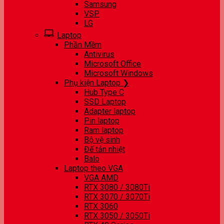
Samsung
VSP
LG
Laptop
Phần Mềm
Antivirus
Microsoft Office
Microsoft Windows
Phụ kiện Laptop ❯
Hub Type C
SSD Laptop
Adapter laptop
Pin laptop
Ram laptop
Bộ vệ sinh
Đế tản nhiệt
Balo
Laptop theo VGA
VGA AMD
RTX 3080 / 3080Ti
RTX 3070 / 3070Ti
RTX 3060
RTX 3050 / 3050Ti