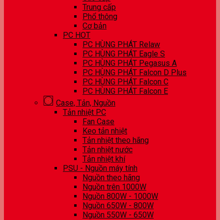
Trung cấp
Phổ thông
Cơ bản
PC HOT
PC HÙNG PHÁT Relaw
PC HÙNG PHÁT Eagle S
PC HÙNG PHÁT Pegasus A
PC HÙNG PHÁT Falcon D Plus
PC HÙNG PHÁT Falcon C
PC HÙNG PHÁT Falcon E
Case, Tản, Nguồn
Tản nhiệt PC
Fan Case
Keo tản nhiệt
Tản nhiệt theo hãng
Tản nhiệt nước
Tản nhiệt khí
PSU - Nguồn máy tính
Nguồn theo hãng
Nguồn trên 1000W
Nguồn 800W - 1000W
Nguồn 650W - 800W
Nguồn 550W - 650W