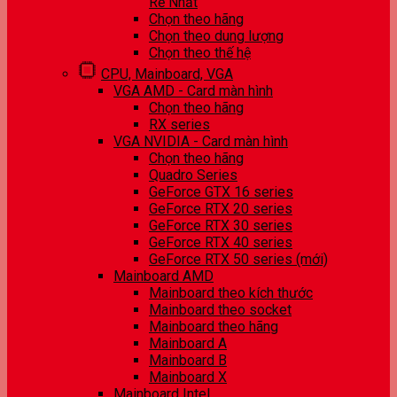
Rẻ Nhất
Chọn theo hãng
Chọn theo dung lượng
Chọn theo thế hệ
CPU, Mainboard, VGA
VGA AMD - Card màn hình
Chọn theo hãng
RX series
VGA NVIDIA - Card màn hình
Chọn theo hãng
Quadro Series
GeForce GTX 16 series
GeForce RTX 20 series
GeForce RTX 30 series
GeForce RTX 40 series
GeForce RTX 50 series (mới)
Mainboard AMD
Mainboard theo kích thước
Mainboard theo socket
Mainboard theo hãng
Mainboard A
Mainboard B
Mainboard X
Mainboard Intel