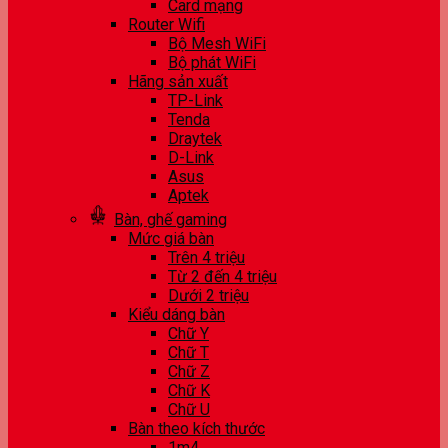
Card mạng
Router Wifi
Bộ Mesh WiFi
Bộ phát WiFi
Hãng sản xuất
TP-Link
Tenda
Draytek
D-Link
Asus
Aptek
Bàn, ghế gaming
Mức giá bàn
Trên 4 triệu
Từ 2 đến 4 triệu
Dưới 2 triệu
Kiểu dáng bàn
Chữ Y
Chữ T
Chữ Z
Chữ K
Chữ U
Bàn theo kích thước
1m4