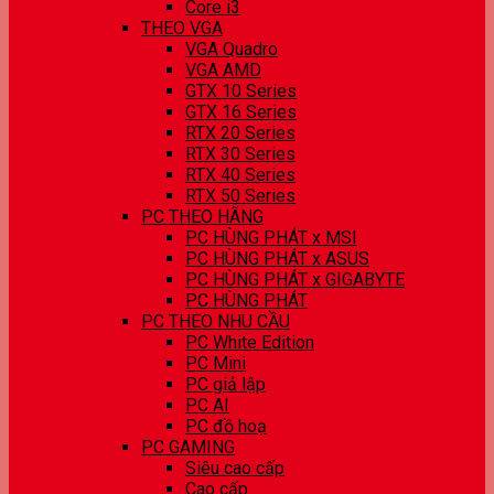
Core i3
THEO VGA
VGA Quadro
VGA AMD
GTX 10 Series
GTX 16 Series
RTX 20 Series
RTX 30 Series
RTX 40 Series
RTX 50 Series
PC THEO HÃNG
PC HÙNG PHÁT x MSI
PC HÙNG PHÁT x ASUS
PC HÙNG PHÁT x GIGABYTE
PC HÙNG PHÁT
PC THEO NHU CẦU
PC White Edition
PC Mini
PC giả lập
PC AI
PC đồ hoạ
PC GAMING
Siêu cao cấp
Cao cấp