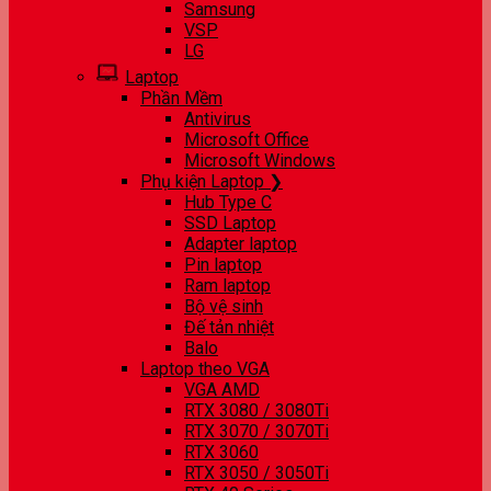
Samsung
VSP
LG
Laptop
Phần Mềm
Antivirus
Microsoft Office
Microsoft Windows
Phụ kiện Laptop ❯
Hub Type C
SSD Laptop
Adapter laptop
Pin laptop
Ram laptop
Bộ vệ sinh
Đế tản nhiệt
Balo
Laptop theo VGA
VGA AMD
RTX 3080 / 3080Ti
RTX 3070 / 3070Ti
RTX 3060
RTX 3050 / 3050Ti