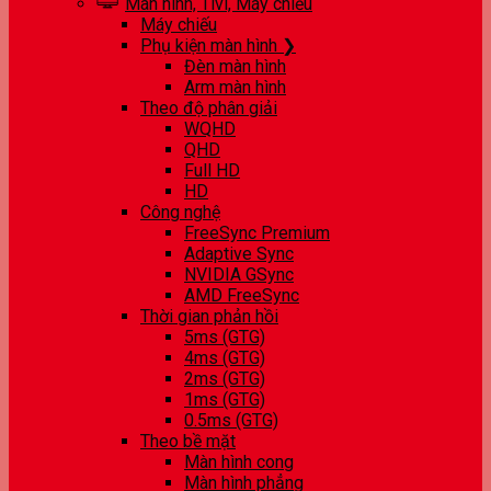
Màn hình, Tivi, Máy chiếu
Máy chiếu
Phụ kiện màn hình ❯
Đèn màn hình
Arm màn hình
Theo độ phân giải
WQHD
QHD
Full HD
HD
Công nghệ
FreeSync Premium
Adaptive Sync
NVIDIA GSync
AMD FreeSync
Thời gian phản hồi
5ms (GTG)
4ms (GTG)
2ms (GTG)
1ms (GTG)
0.5ms (GTG)
Theo bề mặt
Màn hình cong
Màn hình phẳng