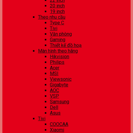
22 inch
20 inch
19 inch
Theo nhu cầu
Type C
Tivi
Văn phòng
Gaming
Thiết kế đồ hoạ
Màn hình theo hãng
Hikvision
Philips
Acer
MSI
Viewsonic
Gigabyte
AOC
VSP
Samsung
Dell
Asus
Tivi
COOCAA
Xiaomi