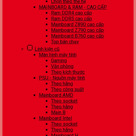
Chọn theo thế hệ
MAINBOARD & RAM - CAO CẤP
Ram DDR4 cao cấp
Ram DDR5 cao cấp
Mainboard Z890 cao cấp
Mainboard Z790 cao cấp
Mainboard B760 cao cấp
Top bán chạy
Linh kiện cũ
Màn hình máy tính
Gaming
Văn phòng
Theo kích thước
PSU - Nguồn máy tính
Theo hãng
Theo công suất
Mainboard AMD
Theo socket
Theo hãng
Main B
Mainboard Intel
Theo socket
Theo hãng
Mainboard H