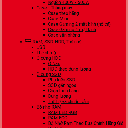
Nguồn 400W - 500W
Case - Thùng máy
Case theo hãng
Case Mini
Case Gaming 2 mặt kính (hồ cá)
Case Gaming 1 mặt kính
Case văn phòng
RAM, SSD, HDD, Thẻ nhớ
USB
Thẻ nhớ ❯
Ổ cứng HDD
Ổ Nas
HDD theo dung lượng
Ổ cứng SSD
Phụ kiện SSD
SSD gắn ngoài
Chọn theo hãng
Dung lượng
Thế hệ và chuẩn cắm
Bộ nhớ RAM
RAM LED RGB
RAM ECC
Bộ Nhớ Ram Theo Bus Chính Hãng Giá