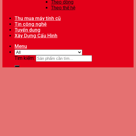
Theo dòng
Theo thế hệ
Thu mua máy tính cũ
Tin công nghệ
Tuyển dụng
Xây Dựng Cấu Hình
Menu
Tìm kiếm: