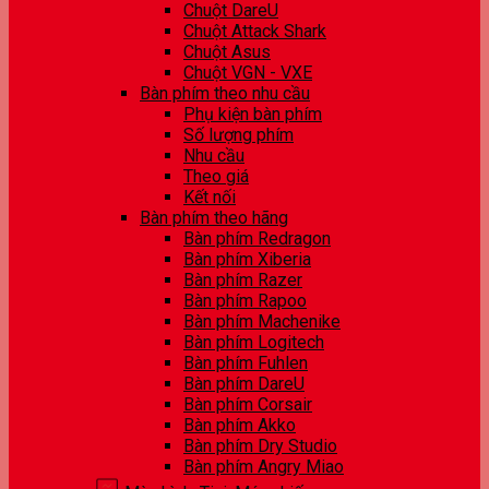
Chuột DareU
Chuột Attack Shark
Chuột Asus
Chuột VGN - VXE
Bàn phím theo nhu cầu
Phụ kiện bàn phím
Số lượng phím
Nhu cầu
Theo giá
Kết nối
Bàn phím theo hãng
Bàn phím Redragon
Bàn phím Xiberia
Bàn phím Razer
Bàn phím Rapoo
Bàn phím Machenike
Bàn phím Logitech
Bàn phím Fuhlen
Bàn phím DareU
Bàn phím Corsair
Bàn phím Akko
Bàn phím Dry Studio
Bàn phím Angry Miao