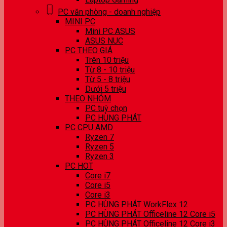
PC văn phòng - doanh nghiệp
MINI PC
Mini PC ASUS
ASUS NUC
PC THEO GIÁ
Trên 10 triệu
Từ 8 - 10 triệu
Từ 5 - 8 triệu
Dưới 5 triệu
THEO NHÓM
PC tuỳ chọn
PC HÙNG PHÁT
PC CPU AMD
Ryzen 7
Ryzen 5
Ryzen 3
PC HOT
Core i7
Core i5
Core i3
PC HÙNG PHÁT WorkFlex 12
PC HÙNG PHÁT Officeline 12 Core i5
PC HÙNG PHÁT Officeline 12 Core i3