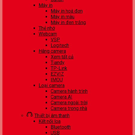
Máy in
Máy in hoá đơn
Máy in màu
Máy in đen trắng
Thẻ nhớ
Webcam
VSP
Logitech
Hãng camera
Xem tất cả
Tiandy
TP-Link
EZVIZ
IMOU
Loại camera
Camera hành trình
Camera AI
Camera ngoài trời
Camera trong nhà
Thiết bị âm thanh
Kết nối loa
Bluetooth
USB