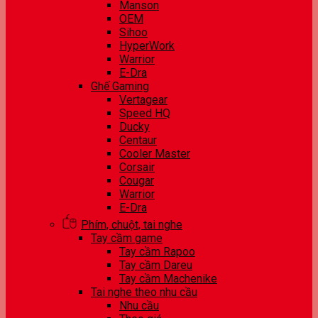
Manson
OEM
Sihoo
HyperWork
Warrior
E-Dra
Ghế Gaming
Vertagear
Speed HQ
Ducky
Centaur
Cooler Master
Corsair
Cougar
Warrior
E-Dra
Phím, chuột, tai nghe
Tay cầm game
Tay cầm Rapoo
Tay cầm Dareu
Tay cầm Machenike
Tai nghe theo nhu cầu
Nhu cầu