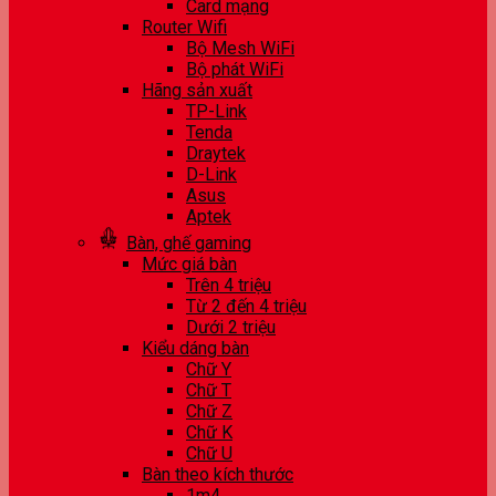
Card mạng
Router Wifi
Bộ Mesh WiFi
Bộ phát WiFi
Hãng sản xuất
TP-Link
Tenda
Draytek
D-Link
Asus
Aptek
Bàn, ghế gaming
Mức giá bàn
Trên 4 triệu
Từ 2 đến 4 triệu
Dưới 2 triệu
Kiểu dáng bàn
Chữ Y
Chữ T
Chữ Z
Chữ K
Chữ U
Bàn theo kích thước
1m4