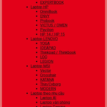
EXPERTBOOK
Laptop HP
OmniBook
ENVY
Probook
VICTUS / OMEN
Pavilion
HP 14 / HP 15
Laptop LENOVO
YOGA
IDEAPAD
Thinkpad / Thinkbook
LOQ
LEGION
Laptop MSI
Vector
Crosshair
KATANA
Thin/Cyborg
MODERN
Laptop theo nhu cầu
Laptop AI
Laptop văn phòng
Laptop Gaming