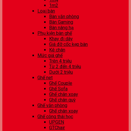
1m2
Loại bàn
Bàn văn phòng
Bàn Gaming
Bàn nâng hạ
Phụ kiện bàn ghế
Khay đi dây
Giá đỡ cốc kẹp bàn
Kê chân
Mức giá ghế
Trên 4 triệu
Từ 2 đến 4 triệu
Dưới 2 triệu
Ghế net
Ghế Couple
Ghế Sofa
Ghế chân xoay
Ghế chân quỳ
Ghế văn phòng
Ghế chân xoay
Ghế công thái học
UPGEN
GTChair