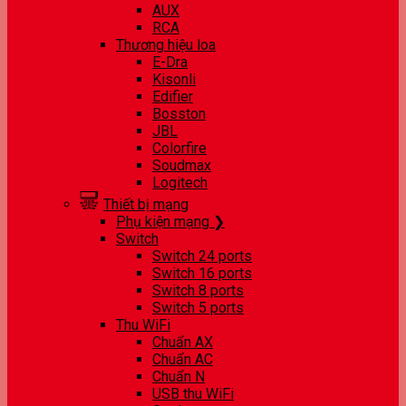
AUX
RCA
Thương hiệu loa
E-Dra
Kisonli
Edifier
Bosston
JBL
Colorfire
Soudmax
Logitech
Thiết bị mạng
Phụ kiện mạng ❯
Switch
Switch 24 ports
Switch 16 ports
Switch 8 ports
Switch 5 ports
Thu WiFi
Chuẩn AX
Chuẩn AC
Chuẩn N
USB thu WiFi