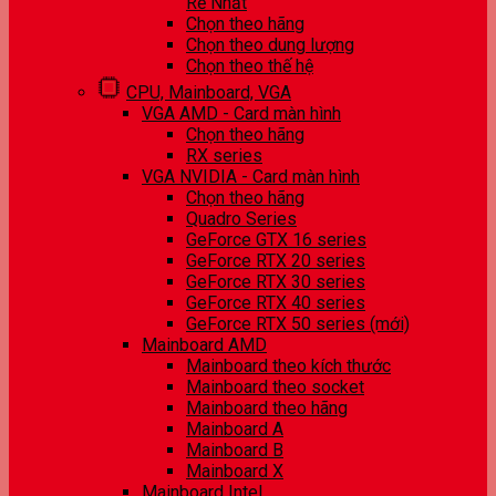
Rẻ Nhất
Chọn theo hãng
Chọn theo dung lượng
Chọn theo thế hệ
CPU, Mainboard, VGA
VGA AMD - Card màn hình
Chọn theo hãng
RX series
VGA NVIDIA - Card màn hình
Chọn theo hãng
Quadro Series
GeForce GTX 16 series
GeForce RTX 20 series
GeForce RTX 30 series
GeForce RTX 40 series
GeForce RTX 50 series (mới)
Mainboard AMD
Mainboard theo kích thước
Mainboard theo socket
Mainboard theo hãng
Mainboard A
Mainboard B
Mainboard X
Mainboard Intel