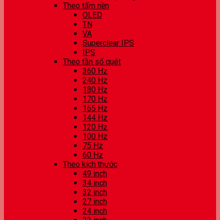
Theo tấm nền
OLED
TN
VA
Superclear IPS
IPS
Theo tần số quét
360 Hz
240 Hz
180 Hz
170 Hz
165 Hz
144 Hz
120 Hz
100 Hz
75 Hz
60 Hz
Theo kích thước
49 inch
34 inch
32 inch
27 inch
24 inch