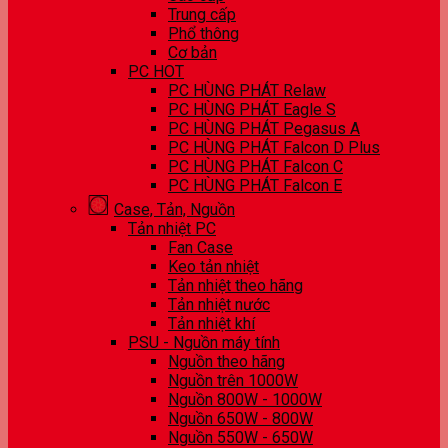
Trung cấp
Phổ thông
Cơ bản
PC HOT
PC HÙNG PHÁT Relaw
PC HÙNG PHÁT Eagle S
PC HÙNG PHÁT Pegasus A
PC HÙNG PHÁT Falcon D Plus
PC HÙNG PHÁT Falcon C
PC HÙNG PHÁT Falcon E
Case, Tản, Nguồn
Tản nhiệt PC
Fan Case
Keo tản nhiệt
Tản nhiệt theo hãng
Tản nhiệt nước
Tản nhiệt khí
PSU - Nguồn máy tính
Nguồn theo hãng
Nguồn trên 1000W
Nguồn 800W - 1000W
Nguồn 650W - 800W
Nguồn 550W - 650W