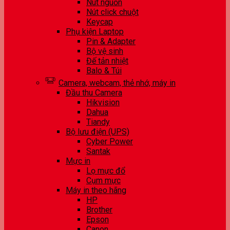
Nút nguồn
Nút click chuột
Keycap
Phụ kiện Laptop
Pin & Adapter
Bộ vệ sinh
Đế tản nhiệt
Balo & Túi
Camera, webcam, thẻ nhớ, máy in
Đầu thu Camera
Hikvision
Dahua
Tiandy
Bộ lưu điện (UPS)
Cyber Power
Santak
Mực in
Lọ mực đổ
Cụm mực
Máy in theo hãng
HP
Brother
Epson
Canon