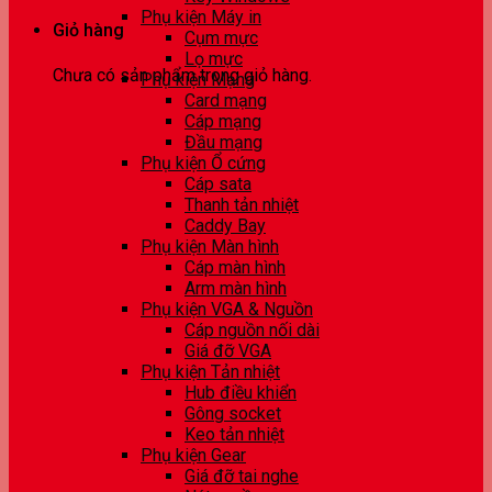
Phụ kiện Máy in
Giỏ hàng
Cụm mực
Lọ mực
Chưa có sản phẩm trong giỏ hàng.
Phụ kiện Mạng
Card mạng
Cáp mạng
Đầu mạng
Phụ kiện Ổ cứng
Cáp sata
Thanh tản nhiệt
Caddy Bay
Phụ kiện Màn hình
Cáp màn hình
Arm màn hình
Phụ kiện VGA & Nguồn
Cáp nguồn nối dài
Giá đỡ VGA
Phụ kiện Tản nhiệt
Hub điều khiển
Gông socket
Keo tản nhiệt
Phụ kiện Gear
Giá đỡ tai nghe