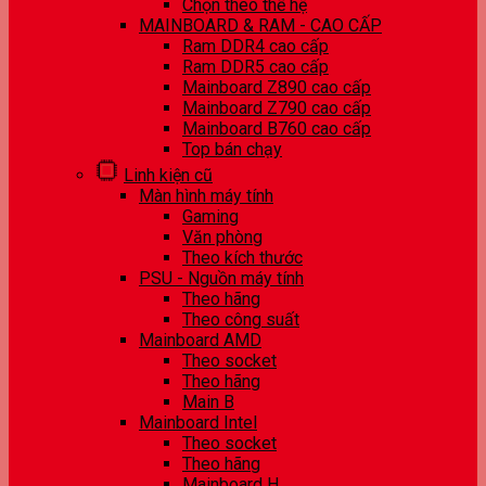
Chọn theo thế hệ
MAINBOARD & RAM - CAO CẤP
Ram DDR4 cao cấp
Ram DDR5 cao cấp
Mainboard Z890 cao cấp
Mainboard Z790 cao cấp
Mainboard B760 cao cấp
Top bán chạy
Linh kiện cũ
Màn hình máy tính
Gaming
Văn phòng
Theo kích thước
PSU - Nguồn máy tính
Theo hãng
Theo công suất
Mainboard AMD
Theo socket
Theo hãng
Main B
Mainboard Intel
Theo socket
Theo hãng
Mainboard H