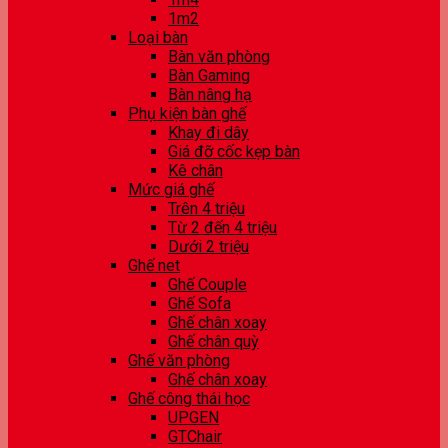
1m2
Loại bàn
Bàn văn phòng
Bàn Gaming
Bàn nâng hạ
Phụ kiện bàn ghế
Khay đi dây
Giá đỡ cốc kẹp bàn
Kê chân
Mức giá ghế
Trên 4 triệu
Từ 2 đến 4 triệu
Dưới 2 triệu
Ghế net
Ghế Couple
Ghế Sofa
Ghế chân xoay
Ghế chân quỳ
Ghế văn phòng
Ghế chân xoay
Ghế công thái học
UPGEN
GTChair