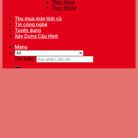
Theo dòng
Theo thế hệ
Thu mua máy tính cũ
Tin công nghệ
Tuyển dụng
Xây Dựng Cấu Hình
Menu
Tìm kiếm: