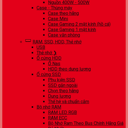
Nguồn 400W - 500W
Case - Thùng máy
Case theo hãng
Case Mini
Case Gaming 2 mặt kính (hồ cá)
Case Gaming 1 mặt kính
Case văn phòng
RAM, SSD, HDD, Thẻ nhớ
USB
Thẻ nhớ ❯
Ổ cứng HDD
Ổ Nas
HDD theo dung lượng
Ổ cứng SSD
Phụ kiện SSD
SSD gắn ngoài
Chọn theo hãng
Dung lượng
Thế hệ và chuẩn cắm
Bộ nhớ RAM
RAM LED RGB
RAM ECC
Bộ Nhớ Ram Theo Bus Chính Hãng Giá