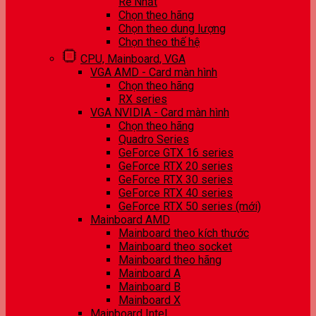
Rẻ Nhất
Chọn theo hãng
Chọn theo dung lượng
Chọn theo thế hệ
CPU, Mainboard, VGA
VGA AMD - Card màn hình
Chọn theo hãng
RX series
VGA NVIDIA - Card màn hình
Chọn theo hãng
Quadro Series
GeForce GTX 16 series
GeForce RTX 20 series
GeForce RTX 30 series
GeForce RTX 40 series
GeForce RTX 50 series (mới)
Mainboard AMD
Mainboard theo kích thước
Mainboard theo socket
Mainboard theo hãng
Mainboard A
Mainboard B
Mainboard X
Mainboard Intel