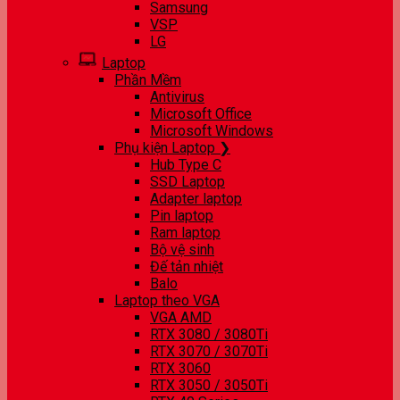
Samsung
VSP
LG
Laptop
Phần Mềm
Antivirus
Microsoft Office
Microsoft Windows
Phụ kiện Laptop ❯
Hub Type C
SSD Laptop
Adapter laptop
Pin laptop
Ram laptop
Bộ vệ sinh
Đế tản nhiệt
Balo
Laptop theo VGA
VGA AMD
RTX 3080 / 3080Ti
RTX 3070 / 3070Ti
RTX 3060
RTX 3050 / 3050Ti