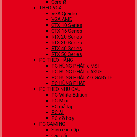
Core i3
THEO VGA
VGA Quadro
VGA AMD
GTX 10 Series
GTX 16 Series
RTX 20 Series
RTX 30 Series
RTX 40 Series
RTX 50 Series
PC THEO HÃNG
PC HÙNG PHÁT x MSI
PC HÙNG PHÁT x ASUS
PC HÙNG PHÁT x GIGABYTE
PC HÙNG PHÁT
PC THEO NHU CẦU
PC White Edition
PC Mini
PC giả lập
PC AI
PC đồ hoạ
PC GAMING
Siêu cao cấp
Cao cấp