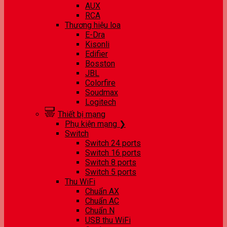
AUX
RCA
Thương hiệu loa
E-Dra
Kisonli
Edifier
Bosston
JBL
Colorfire
Soudmax
Logitech
Thiết bị mạng
Phụ kiện mạng ❯
Switch
Switch 24 ports
Switch 16 ports
Switch 8 ports
Switch 5 ports
Thu WiFi
Chuẩn AX
Chuẩn AC
Chuẩn N
USB thu WiFi