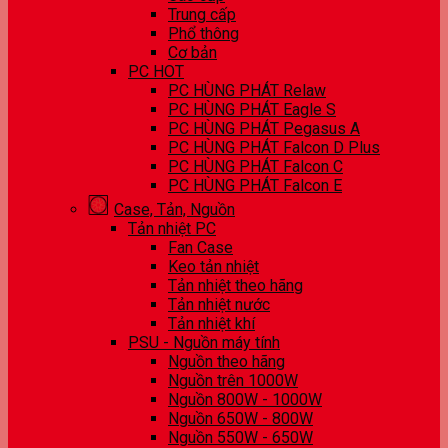
Trung cấp
Phổ thông
Cơ bản
PC HOT
PC HÙNG PHÁT Relaw
PC HÙNG PHÁT Eagle S
PC HÙNG PHÁT Pegasus A
PC HÙNG PHÁT Falcon D Plus
PC HÙNG PHÁT Falcon C
PC HÙNG PHÁT Falcon E
Case, Tản, Nguồn
Tản nhiệt PC
Fan Case
Keo tản nhiệt
Tản nhiệt theo hãng
Tản nhiệt nước
Tản nhiệt khí
PSU - Nguồn máy tính
Nguồn theo hãng
Nguồn trên 1000W
Nguồn 800W - 1000W
Nguồn 650W - 800W
Nguồn 550W - 650W