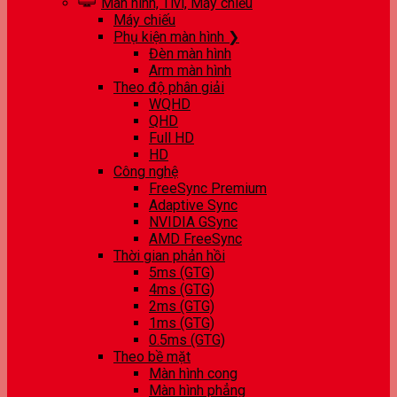
Màn hình, Tivi, Máy chiếu
Máy chiếu
Phụ kiện màn hình ❯
Đèn màn hình
Arm màn hình
Theo độ phân giải
WQHD
QHD
Full HD
HD
Công nghệ
FreeSync Premium
Adaptive Sync
NVIDIA GSync
AMD FreeSync
Thời gian phản hồi
5ms (GTG)
4ms (GTG)
2ms (GTG)
1ms (GTG)
0.5ms (GTG)
Theo bề mặt
Màn hình cong
Màn hình phẳng