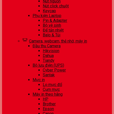
Nút nguồn
Nút click chuột
Keycap
Phụ kiện Laptop
Pin & Adapter
Bộ vệ sinh
Đế tản nhiệt
Balo & Túi
Camera, webcam, thẻ nhớ, máy in
Đầu thu Camera
Hikvision
Dahua
Tiandy
Bộ lưu điện (UPS)
Cyber Power
Santak
Mực in
Lọ mực đổ
Cụm mực
Máy in theo hãng
HP
Brother
Epson
Canon