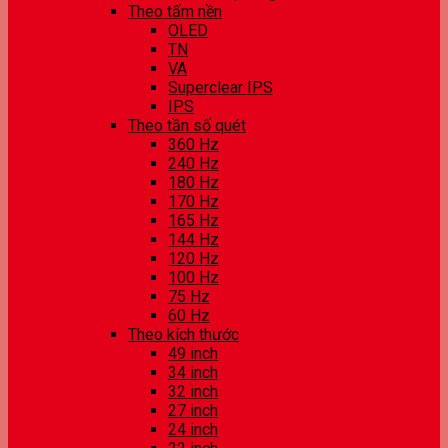
Theo tấm nền
OLED
TN
VA
Superclear IPS
IPS
Theo tần số quét
360 Hz
240 Hz
180 Hz
170 Hz
165 Hz
144 Hz
120 Hz
100 Hz
75 Hz
60 Hz
Theo kích thước
49 inch
34 inch
32 inch
27 inch
24 inch