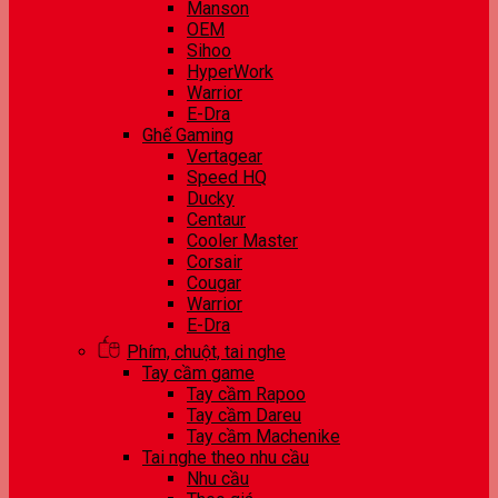
Manson
OEM
Sihoo
HyperWork
Warrior
E-Dra
Ghế Gaming
Vertagear
Speed HQ
Ducky
Centaur
Cooler Master
Corsair
Cougar
Warrior
E-Dra
Phím, chuột, tai nghe
Tay cầm game
Tay cầm Rapoo
Tay cầm Dareu
Tay cầm Machenike
Tai nghe theo nhu cầu
Nhu cầu