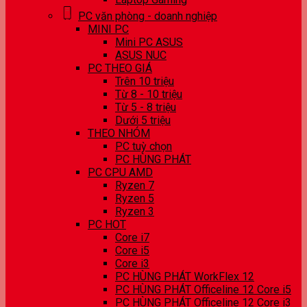
PC văn phòng - doanh nghiệp
MINI PC
Mini PC ASUS
ASUS NUC
PC THEO GIÁ
Trên 10 triệu
Từ 8 - 10 triệu
Từ 5 - 8 triệu
Dưới 5 triệu
THEO NHÓM
PC tuỳ chọn
PC HÙNG PHÁT
PC CPU AMD
Ryzen 7
Ryzen 5
Ryzen 3
PC HOT
Core i7
Core i5
Core i3
PC HÙNG PHÁT WorkFlex 12
PC HÙNG PHÁT Officeline 12 Core i5
PC HÙNG PHÁT Officeline 12 Core i3