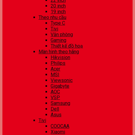
22 inch
20 inch
19 inch
Theo nhu cầu
Type C
Tivi
Văn phòng
Gaming
Thiết kế đồ hoạ
Màn hình theo hãng
Hikvision
Philips
Acer
MSI
Viewsonic
Gigabyte
AOC
VSP
Samsung
Dell
Asus
Tivi
COOCAA
Xiaomi