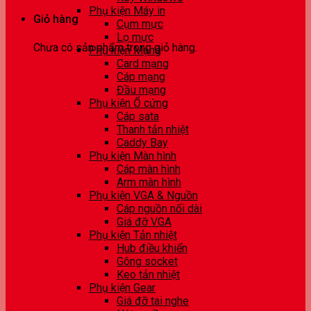
Phụ kiện Máy in
Giỏ hàng
Cụm mực
Lọ mực
Chưa có sản phẩm trong giỏ hàng.
Phụ kiện Mạng
Card mạng
Cáp mạng
Đầu mạng
Phụ kiện Ổ cứng
Cáp sata
Thanh tản nhiệt
Caddy Bay
Phụ kiện Màn hình
Cáp màn hình
Arm màn hình
Phụ kiện VGA & Nguồn
Cáp nguồn nối dài
Giá đỡ VGA
Phụ kiện Tản nhiệt
Hub điều khiển
Gông socket
Keo tản nhiệt
Phụ kiện Gear
Giá đỡ tai nghe