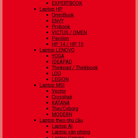
EXPERTBOOK
Laptop HP
OmniBook
ENVY
Probook
VICTUS / OMEN
Pavilion
HP 14 / HP 15
Laptop LENOVO
YOGA
IDEAPAD
Thinkpad / Thinkbook
LOQ
LEGION
Laptop MSI
Vector
Crosshair
KATANA
Thin/Cyborg
MODERN
Laptop theo nhu cầu
Laptop AI
Laptop văn phòng
Laptop Gaming