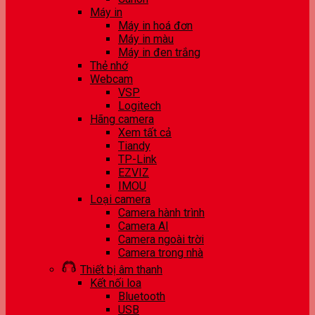
Máy in
Máy in hoá đơn
Máy in màu
Máy in đen trắng
Thẻ nhớ
Webcam
VSP
Logitech
Hãng camera
Xem tất cả
Tiandy
TP-Link
EZVIZ
IMOU
Loại camera
Camera hành trình
Camera AI
Camera ngoài trời
Camera trong nhà
Thiết bị âm thanh
Kết nối loa
Bluetooth
USB