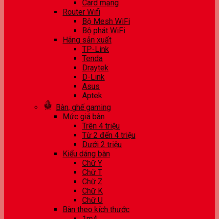
Card mạng
Router Wifi
Bộ Mesh WiFi
Bộ phát WiFi
Hãng sản xuất
TP-Link
Tenda
Draytek
D-Link
Asus
Aptek
Bàn, ghế gaming
Mức giá bàn
Trên 4 triệu
Từ 2 đến 4 triệu
Dưới 2 triệu
Kiểu dáng bàn
Chữ Y
Chữ T
Chữ Z
Chữ K
Chữ U
Bàn theo kích thước
1m4