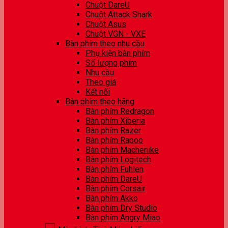
Chuột DareU
Chuột Attack Shark
Chuột Asus
Chuột VGN - VXE
Bàn phím theo nhu cầu
Phụ kiện bàn phím
Số lượng phím
Nhu cầu
Theo giá
Kết nối
Bàn phím theo hãng
Bàn phím Redragon
Bàn phím Xiberia
Bàn phím Razer
Bàn phím Rapoo
Bàn phím Machenike
Bàn phím Logitech
Bàn phím Fuhlen
Bàn phím DareU
Bàn phím Corsair
Bàn phím Akko
Bàn phím Dry Studio
Bàn phím Angry Miao