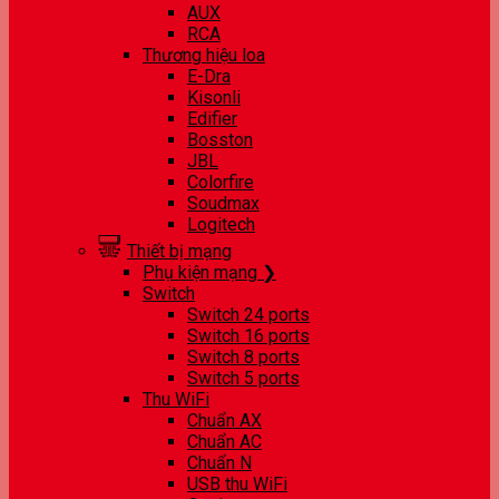
AUX
RCA
Thương hiệu loa
E-Dra
Kisonli
Edifier
Bosston
JBL
Colorfire
Soudmax
Logitech
Thiết bị mạng
Phụ kiện mạng ❯
Switch
Switch 24 ports
Switch 16 ports
Switch 8 ports
Switch 5 ports
Thu WiFi
Chuẩn AX
Chuẩn AC
Chuẩn N
USB thu WiFi