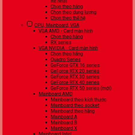
Rẻ Nhất
Chọn theo hãng
Chọn theo dung lượng
Chọn theo thế hệ
CPU, Mainboard, VGA
VGA AMD - Card màn hình
Chọn theo hãng
RX series
VGA NVIDIA - Card màn hình
Chọn theo hãng
Quadro Series
GeForce GTX 16 series
GeForce RTX 20 series
GeForce RTX 30 series
GeForce RTX 40 series
GeForce RTX 50 series (mới)
Mainboard AMD
Mainboard theo kích thước
Mainboard theo socket
Mainboard theo hãng
Mainboard A
Mainboard B
Mainboard X
Mainboard Intel