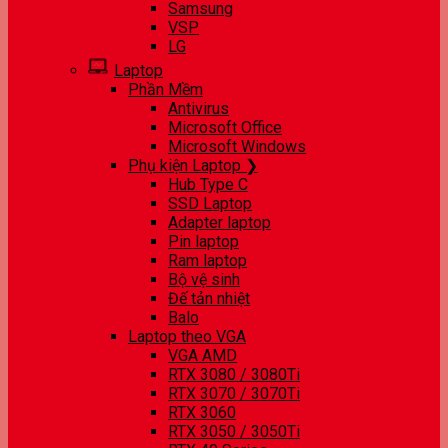
Samsung
VSP
LG
Laptop
Phần Mềm
Antivirus
Microsoft Office
Microsoft Windows
Phụ kiện Laptop ❯
Hub Type C
SSD Laptop
Adapter laptop
Pin laptop
Ram laptop
Bộ vệ sinh
Đế tản nhiệt
Balo
Laptop theo VGA
VGA AMD
RTX 3080 / 3080Ti
RTX 3070 / 3070Ti
RTX 3060
RTX 3050 / 3050Ti