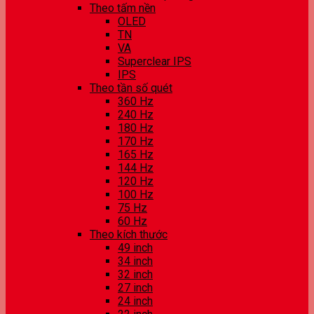
Theo tấm nền
OLED
TN
VA
Superclear IPS
IPS
Theo tần số quét
360 Hz
240 Hz
180 Hz
170 Hz
165 Hz
144 Hz
120 Hz
100 Hz
75 Hz
60 Hz
Theo kích thước
49 inch
34 inch
32 inch
27 inch
24 inch