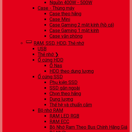
Nguồn 400W - 500W
Case - Thùng máy
Case theo hãng
Case Mini
Case Gaming 2 mặt kính (hồ cá)
Case Gaming 1 mặt kính
Case văn phòng
RAM, SSD, HDD, Thẻ nhớ
USB
Thẻ nhớ ❯
Ổ cứng HDD
Ổ Nas
HDD theo dung lượng
Ổ cứng SSD
Phụ kiện SSD
SSD gắn ngoài
Chọn theo hãng
Dung lượng
Thế hệ và chuẩn cắm
Bộ nhớ RAM
RAM LED RGB
RAM ECC
Bộ Nhớ Ram Theo Bus Chính Hãng Giá