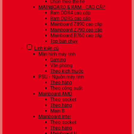
Chọn theo thế hệ
MAINBOARD & RAM - CAO CẤP
Ram DDR4 cao cấp
Ram DDR5 cao cấp
Mainboard Z890 cao cấp
Mainboard Z790 cao cấp
Mainboard B760 cao cấp
Top bán chạy
Linh kiện cũ
Màn hình máy tính
Gaming
Văn phòng
Theo kích thước
PSU - Nguồn máy tính
Theo hãng
Theo công suất
Mainboard AMD
Theo socket
Theo hãng
Main B
Mainboard Intel
Theo socket
Theo hãng
Mainboard H