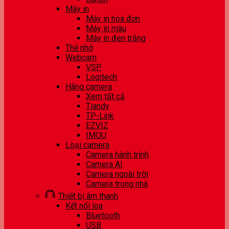
Máy in
Máy in hoá đơn
Máy in màu
Máy in đen trắng
Thẻ nhớ
Webcam
VSP
Logitech
Hãng camera
Xem tất cả
Tiandy
TP-Link
EZVIZ
IMOU
Loại camera
Camera hành trình
Camera AI
Camera ngoài trời
Camera trong nhà
Thiết bị âm thanh
Kết nối loa
Bluetooth
USB