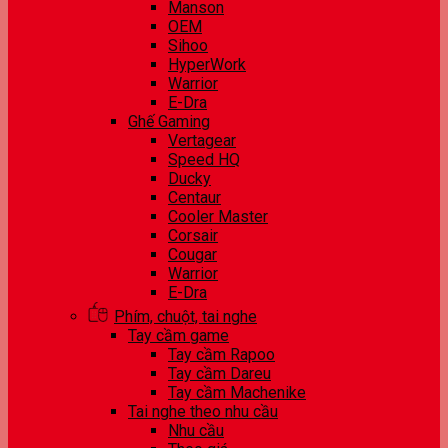
Manson
OEM
Sihoo
HyperWork
Warrior
E-Dra
Ghế Gaming
Vertagear
Speed HQ
Ducky
Centaur
Cooler Master
Corsair
Cougar
Warrior
E-Dra
Phím, chuột, tai nghe
Tay cầm game
Tay cầm Rapoo
Tay cầm Dareu
Tay cầm Machenike
Tai nghe theo nhu cầu
Nhu cầu