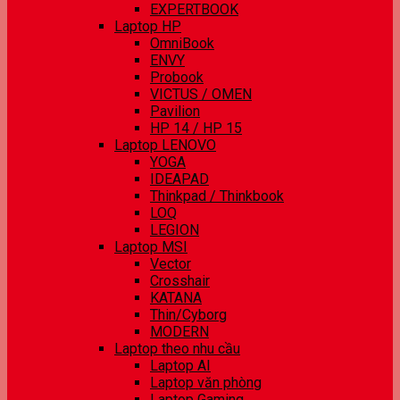
EXPERTBOOK
Laptop HP
OmniBook
ENVY
Probook
VICTUS / OMEN
Pavilion
HP 14 / HP 15
Laptop LENOVO
YOGA
IDEAPAD
Thinkpad / Thinkbook
LOQ
LEGION
Laptop MSI
Vector
Crosshair
KATANA
Thin/Cyborg
MODERN
Laptop theo nhu cầu
Laptop AI
Laptop văn phòng
Laptop Gaming