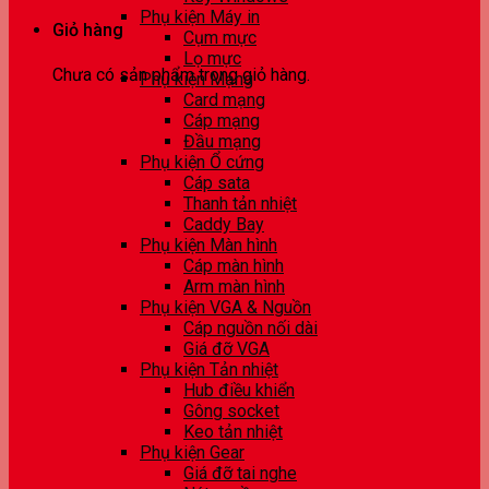
Phụ kiện Máy in
Giỏ hàng
Cụm mực
Lọ mực
Chưa có sản phẩm trong giỏ hàng.
Phụ kiện Mạng
Card mạng
Cáp mạng
Đầu mạng
Phụ kiện Ổ cứng
Cáp sata
Thanh tản nhiệt
Caddy Bay
Phụ kiện Màn hình
Cáp màn hình
Arm màn hình
Phụ kiện VGA & Nguồn
Cáp nguồn nối dài
Giá đỡ VGA
Phụ kiện Tản nhiệt
Hub điều khiển
Gông socket
Keo tản nhiệt
Phụ kiện Gear
Giá đỡ tai nghe