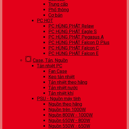
Trung cấp
Phổ thông
Cơ bản
PC HOT
PC HÙNG PHÁT Relaw
PC HÙNG PHÁT Eagle S
PC HÙNG PHÁT Pegasus A
PC HÙNG PHÁT Falcon D Plus
PC HÙNG PHÁT Falcon C
PC HÙNG PHÁT Falcon E
Case, Tản, Nguồn
Tản nhiệt PC
Fan Case
Keo tản nhiệt
Tản nhiệt theo hãng
Tản nhiệt nước
Tản nhiệt khí
PSU - Nguồn máy tính
Nguồn theo hãng
Nguồn trên 1000W
Nguồn 800W - 1000W
Nguồn 650W - 800W
Nguồn 550W - 650W