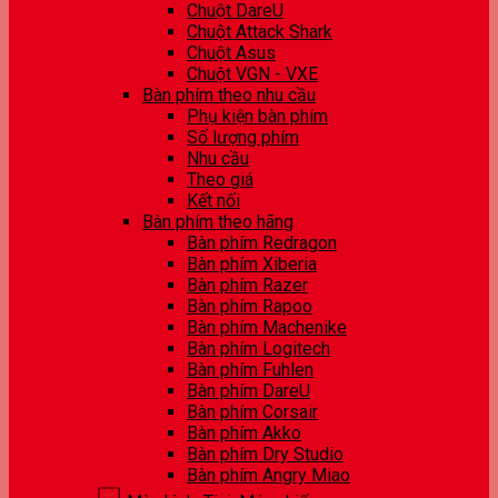
Chuột DareU
Chuột Attack Shark
Chuột Asus
Chuột VGN - VXE
Bàn phím theo nhu cầu
Phụ kiện bàn phím
Số lượng phím
Nhu cầu
Theo giá
Kết nối
Bàn phím theo hãng
Bàn phím Redragon
Bàn phím Xiberia
Bàn phím Razer
Bàn phím Rapoo
Bàn phím Machenike
Bàn phím Logitech
Bàn phím Fuhlen
Bàn phím DareU
Bàn phím Corsair
Bàn phím Akko
Bàn phím Dry Studio
Bàn phím Angry Miao