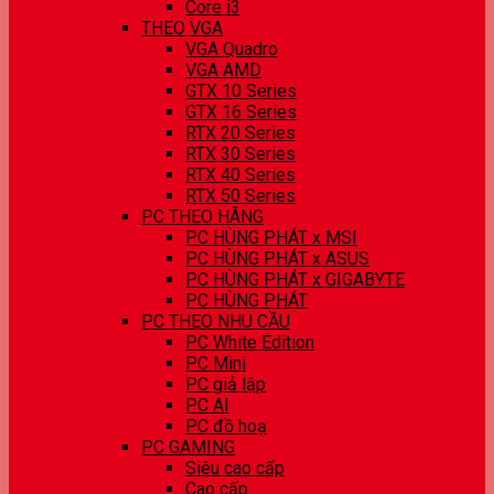
Core i3
THEO VGA
VGA Quadro
VGA AMD
GTX 10 Series
GTX 16 Series
RTX 20 Series
RTX 30 Series
RTX 40 Series
RTX 50 Series
PC THEO HÃNG
PC HÙNG PHÁT x MSI
PC HÙNG PHÁT x ASUS
PC HÙNG PHÁT x GIGABYTE
PC HÙNG PHÁT
PC THEO NHU CẦU
PC White Edition
PC Mini
PC giả lập
PC AI
PC đồ hoạ
PC GAMING
Siêu cao cấp
Cao cấp