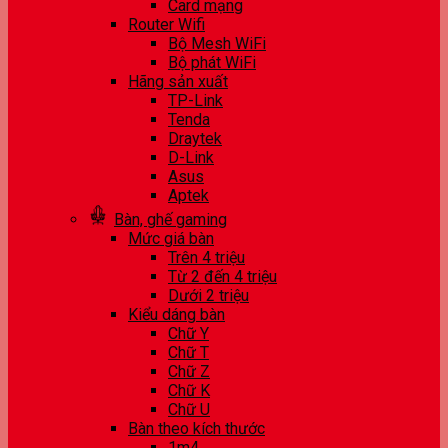
Card mạng
Router Wifi
Bộ Mesh WiFi
Bộ phát WiFi
Hãng sản xuất
TP-Link
Tenda
Draytek
D-Link
Asus
Aptek
Bàn, ghế gaming
Mức giá bàn
Trên 4 triệu
Từ 2 đến 4 triệu
Dưới 2 triệu
Kiểu dáng bàn
Chữ Y
Chữ T
Chữ Z
Chữ K
Chữ U
Bàn theo kích thước
1m4