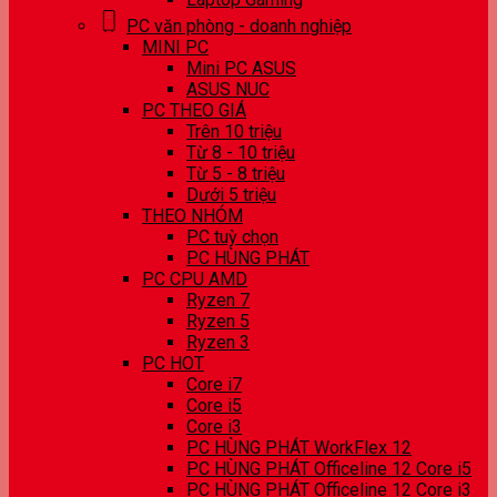
PC văn phòng - doanh nghiệp
MINI PC
Mini PC ASUS
ASUS NUC
PC THEO GIÁ
Trên 10 triệu
Từ 8 - 10 triệu
Từ 5 - 8 triệu
Dưới 5 triệu
THEO NHÓM
PC tuỳ chọn
PC HÙNG PHÁT
PC CPU AMD
Ryzen 7
Ryzen 5
Ryzen 3
PC HOT
Core i7
Core i5
Core i3
PC HÙNG PHÁT WorkFlex 12
PC HÙNG PHÁT Officeline 12 Core i5
PC HÙNG PHÁT Officeline 12 Core i3