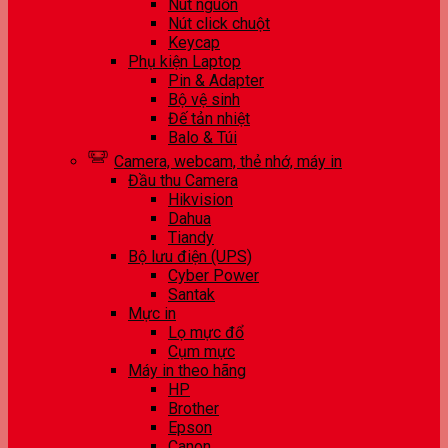
Nút nguồn
Nút click chuột
Keycap
Phụ kiện Laptop
Pin & Adapter
Bộ vệ sinh
Đế tản nhiệt
Balo & Túi
Camera, webcam, thẻ nhớ, máy in
Đầu thu Camera
Hikvision
Dahua
Tiandy
Bộ lưu điện (UPS)
Cyber Power
Santak
Mực in
Lọ mực đổ
Cụm mực
Máy in theo hãng
HP
Brother
Epson
Canon