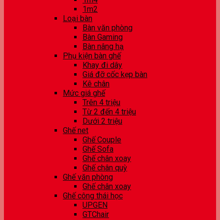
1m2
Loại bàn
Bàn văn phòng
Bàn Gaming
Bàn nâng hạ
Phụ kiện bàn ghế
Khay đi dây
Giá đỡ cốc kẹp bàn
Kê chân
Mức giá ghế
Trên 4 triệu
Từ 2 đến 4 triệu
Dưới 2 triệu
Ghế net
Ghế Couple
Ghế Sofa
Ghế chân xoay
Ghế chân quỳ
Ghế văn phòng
Ghế chân xoay
Ghế công thái học
UPGEN
GTChair