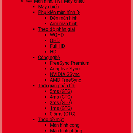
Màn hình, Tivi, Máy chiếu
Máy chiếu
Phụ kiện màn hình ❯
Đèn màn hình
Arm màn hình
Theo độ phân giải
WQHD
QHD
Full HD
HD
Công nghệ
FreeSync Premium
Adaptive Sync
NVIDIA GSync
AMD FreeSync
Thời gian phản hồi
5ms (GTG)
4ms (GTG)
2ms (GTG)
1ms (GTG)
0.5ms (GTG)
Theo bề mặt
Màn hình cong
Màn hình phẳng