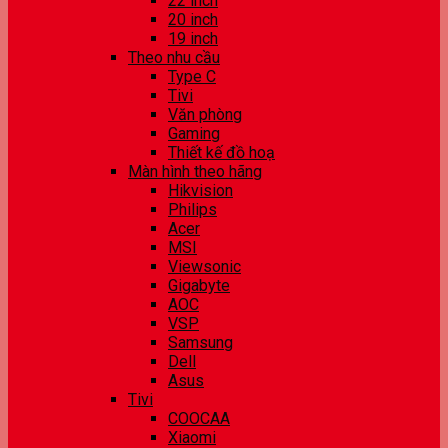
22 inch
20 inch
19 inch
Theo nhu cầu
Type C
Tivi
Văn phòng
Gaming
Thiết kế đồ hoạ
Màn hình theo hãng
Hikvision
Philips
Acer
MSI
Viewsonic
Gigabyte
AOC
VSP
Samsung
Dell
Asus
Tivi
COOCAA
Xiaomi