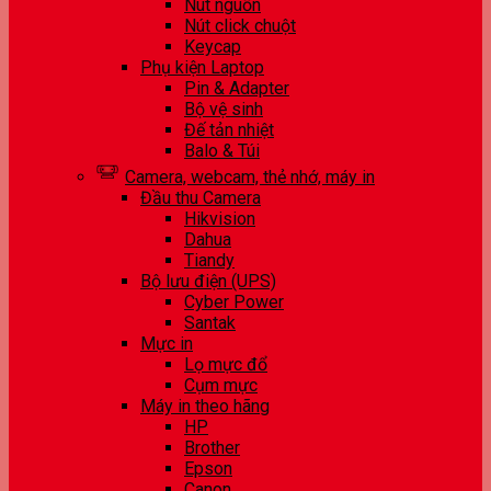
Nút nguồn
Nút click chuột
Keycap
Phụ kiện Laptop
Pin & Adapter
Bộ vệ sinh
Đế tản nhiệt
Balo & Túi
Camera, webcam, thẻ nhớ, máy in
Đầu thu Camera
Hikvision
Dahua
Tiandy
Bộ lưu điện (UPS)
Cyber Power
Santak
Mực in
Lọ mực đổ
Cụm mực
Máy in theo hãng
HP
Brother
Epson
Canon