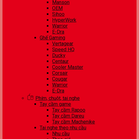
Manson
OEM
Sihoo
HyperWork
Warrior
E-Dra
Ghế Gaming
Vertagear
Speed HQ
Ducky
Centaur
Cooler Master
Corsair
Cougar
Warrior
E-Dra
Phím, chuột, tai nghe
Tay cầm game
Tay cầm Rapoo
Tay cầm Dareu
Tay cầm Machenike
Tai nghe theo nhu cầu
Nhu cầu