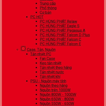
Trung cấp
Phổ thông
Cơ bản
PC HOT
PC HÙNG PHÁT Relaw
PC HÙNG PHÁT Eagle S
PC HÙNG PHÁT Pegasus A
PC HÙNG PHÁT Falcon D Plus
PC HÙNG PHÁT Falcon C
PC HÙNG PHÁT Falcon E
Case, Tản, Nguồn
Tản nhiệt PC
Fan Case
Keo tản nhiệt
Tản nhiệt theo hãng
Tản nhiệt nước
Tản nhiệt khí
PSU - Nguồn máy tính
Nguồn theo hãng
Nguồn trên 1000W
Nguồn 800W - 1000W
Nguồn 650W - 800W
Nguồn 550W - 650W