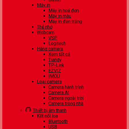
Máy in
Máy in hoá đơn
Máy in màu
Máy in đen trắng
Thẻ nhớ
Webcam
VSP
Logitech
Hãng camera
Xem tất cả
Tiandy
TP-Link
EZVIZ
IMOU
Loại camera
Camera hành trình
Camera AI
Camera ngoài trời
Camera trong nhà
Thiết bị âm thanh
Kết nối loa
Bluetooth
USB