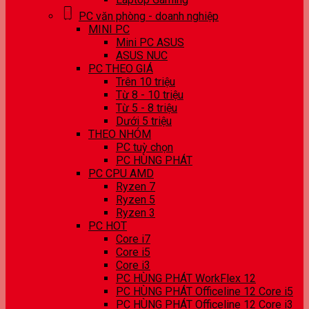
PC văn phòng - doanh nghiệp
MINI PC
Mini PC ASUS
ASUS NUC
PC THEO GIÁ
Trên 10 triệu
Từ 8 - 10 triệu
Từ 5 - 8 triệu
Dưới 5 triệu
THEO NHÓM
PC tuỳ chọn
PC HÙNG PHÁT
PC CPU AMD
Ryzen 7
Ryzen 5
Ryzen 3
PC HOT
Core i7
Core i5
Core i3
PC HÙNG PHÁT WorkFlex 12
PC HÙNG PHÁT Officeline 12 Core i5
PC HÙNG PHÁT Officeline 12 Core i3