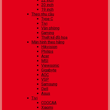
22 inch
20 inch
19 inch
Theo nhu cầu
Type C
Tivi
Văn phòng
Gaming
Thiết kế đồ hoạ
Màn hình theo hãng
Hikvision
Philips
Acer
MSI
Viewsonic
Gigabyte
AOC
VSP
Samsung
Dell
Asus
Tivi
COOCAA
Xiaomi