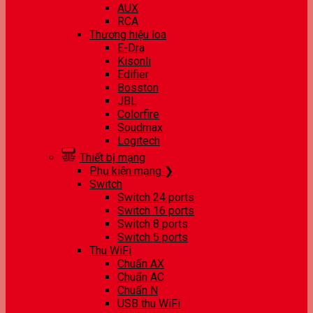
AUX
RCA
Thương hiệu loa
E-Dra
Kisonli
Edifier
Bosston
JBL
Colorfire
Soudmax
Logitech
Thiết bị mạng
Phụ kiện mạng ❯
Switch
Switch 24 ports
Switch 16 ports
Switch 8 ports
Switch 5 ports
Thu WiFi
Chuẩn AX
Chuẩn AC
Chuẩn N
USB thu WiFi