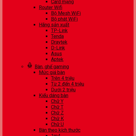
Card mạng
Router Wifi
Bộ Mesh WiFi
Bộ phát WiFi
Hãng sản xuất
TP-Link
Tenda
Draytek
D-Link
Asus
Aptek
Bàn, ghế gaming
Mức giá bàn
Trên 4 triệu
Từ 2 đến 4 triệu
Dưới 2 triệu
Kiểu dáng bàn
Chữ Y
Chữ T
Chữ Z
Chữ K
Chữ U
Bàn theo kích thước
1m4