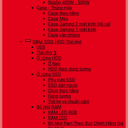
Nguồn 400W - 500W
Case - Thùng máy
Case theo hãng
Case Mini
Case Gaming 2 mặt kính (hồ cá)
Case Gaming 1 mặt kính
Case văn phòng
RAM, SSD, HDD, Thẻ nhớ
USB
Thẻ nhớ ❯
Ổ cứng HDD
Ổ Nas
HDD theo dung lượng
Ổ cứng SSD
Phụ kiện SSD
SSD gắn ngoài
Chọn theo hãng
Dung lượng
Thế hệ và chuẩn cắm
Bộ nhớ RAM
RAM LED RGB
RAM ECC
Bộ Nhớ Ram Theo Bus Chính Hãng Giá