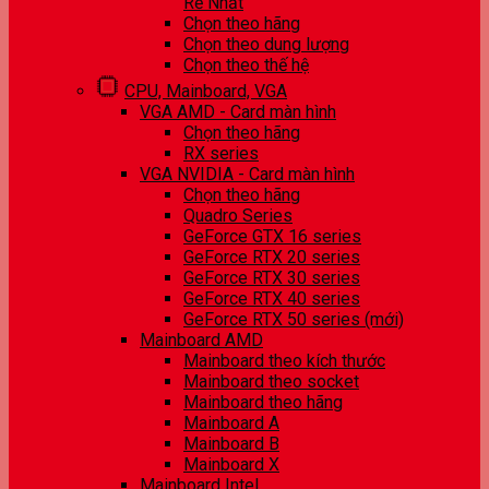
Rẻ Nhất
Chọn theo hãng
Chọn theo dung lượng
Chọn theo thế hệ
CPU, Mainboard, VGA
VGA AMD - Card màn hình
Chọn theo hãng
RX series
VGA NVIDIA - Card màn hình
Chọn theo hãng
Quadro Series
GeForce GTX 16 series
GeForce RTX 20 series
GeForce RTX 30 series
GeForce RTX 40 series
GeForce RTX 50 series (mới)
Mainboard AMD
Mainboard theo kích thước
Mainboard theo socket
Mainboard theo hãng
Mainboard A
Mainboard B
Mainboard X
Mainboard Intel