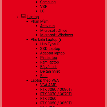
Samsung
VSP
LG
Laptop
Phần Mềm
Antivirus
Microsoft Office
Microsoft Windows
Phụ kiện Laptop ❯
Hub Type C
SSD Laptop
Adapter laptop
Pin laptop
Ram laptop
Bộ vệ sinh
Đế tản nhiệt
Balo
Laptop theo VGA
VGA AMD
RTX 3080 / 3080Ti
RTX 3070 / 3070Ti
RTX 3060
RTX 3050 / 3050Ti