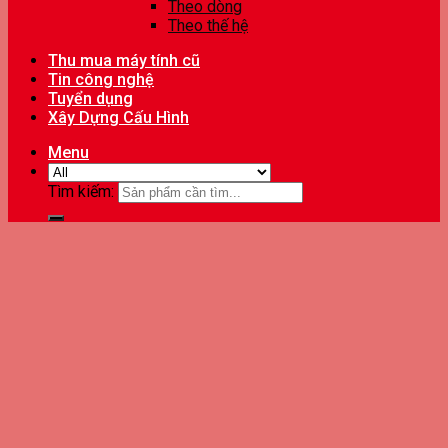
Theo dòng
Theo thế hệ
Thu mua máy tính cũ
Tin công nghệ
Tuyển dụng
Xây Dựng Cấu Hình
Menu
Tìm kiếm: