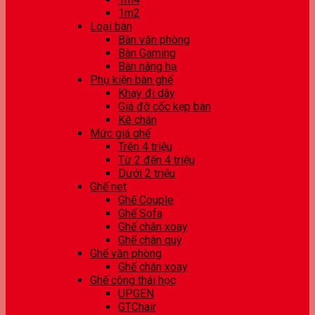
1m2
Loại bàn
Bàn văn phòng
Bàn Gaming
Bàn nâng hạ
Phụ kiện bàn ghế
Khay đi dây
Giá đỡ cốc kẹp bàn
Kê chân
Mức giá ghế
Trên 4 triệu
Từ 2 đến 4 triệu
Dưới 2 triệu
Ghế net
Ghế Couple
Ghế Sofa
Ghế chân xoay
Ghế chân quỳ
Ghế văn phòng
Ghế chân xoay
Ghế công thái học
UPGEN
GTChair