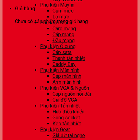
Phụ kiện Máy in
Giỏ hàng
Cụm mực
Lọ mực
Chưa có sản phẩm trong giỏ hàng.
Phụ kiện Mạng
Card mạng
Cáp mạng
Đầu mạng
Phụ kiện Ổ cứng
Cáp sata
Thanh tản nhiệt
Caddy Bay
Phụ kiện Màn hình
Cáp màn hình
Arm màn hình
Phụ kiện VGA & Nguồn
Cáp nguồn nối dài
Giá đỡ VGA
Phụ kiện Tản nhiệt
Hub điều khiển
Gông socket
Keo tản nhiệt
Phụ kiện Gear
Giá đỡ tai nghe