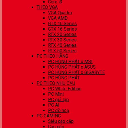
Core i3
THEO VGA
VGA Quadro
VGA AMD
GTX 10 Series
GTX 16 Series
RTX 20 Series
RTX 30 Series
RTX 40 Series
RTX 50 Series
PC THEO HÃNG
PC HÙNG PHÁT x MSI
PC HÙNG PHÁT x ASUS
PC HÙNG PHÁT x GIGABYTE
PC HÙNG PHÁT
PC THEO NHU CẦU
PC White Edition
PC Mini
PC giả lập
PC AI
PC đồ hoạ
PC GAMING
Siêu cao cấp
Cao cấp