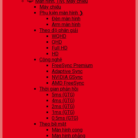
Màn hình, Tivi, Máy chiếu
Máy chiếu
Phụ kiện màn hình ❯
Đèn màn hình
Arm màn hình
Theo độ phân giải
WQHD
QHD
Full HD
HD
Công nghệ
FreeSync Premium
Adaptive Sync
NVIDIA GSync
AMD FreeSync
Thời gian phản hồi
5ms (GTG)
4ms (GTG)
2ms (GTG)
1ms (GTG)
0.5ms (GTG)
Theo bề mặt
Màn hình cong
Màn hình phẳng