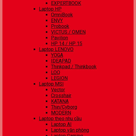
EXPERTBOOK
Laptop HP
OmniBook
ENVY
Probook
VICTUS / OMEN
Pavilion
HP 14 / HP 15
Laptop LENOVO
YOGA
IDEAPAD
Thinkpad / Thinkbook
LOQ
LEGION
Laptop MSI
Vector
Crosshair
KATANA
Thin/Cyborg
MODERN
Laptop theo nhu cầu
Laptop AI
Laptop văn phòng
Laptop Gaming