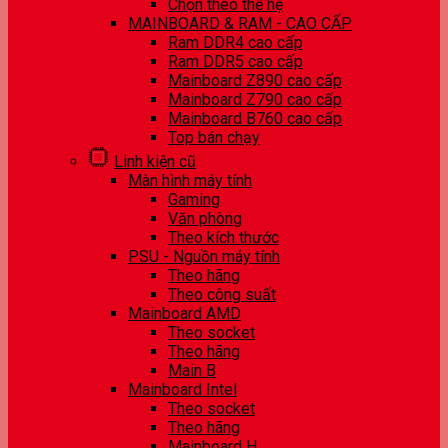
Chọn theo thế hệ
MAINBOARD & RAM - CAO CẤP
Ram DDR4 cao cấp
Ram DDR5 cao cấp
Mainboard Z890 cao cấp
Mainboard Z790 cao cấp
Mainboard B760 cao cấp
Top bán chạy
Linh kiện cũ
Màn hình máy tính
Gaming
Văn phòng
Theo kích thước
PSU - Nguồn máy tính
Theo hãng
Theo công suất
Mainboard AMD
Theo socket
Theo hãng
Main B
Mainboard Intel
Theo socket
Theo hãng
Mainboard H