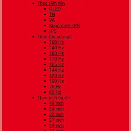
Theo tấm nền
OLED
TN
VA
Superclear IPS
IPS
Theo tần số quét
360 Hz
240 Hz
180 Hz
170 Hz
165 Hz
144 Hz
120 Hz
100 Hz
75 Hz
60 Hz
Theo kích thước
49 inch
34 inch
32 inch
27 inch
24 inch