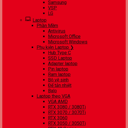
Samsung
VSP
LG
Laptop
Phần Mềm
Antivirus
Microsoft Office
Microsoft Windows
Phụ kiện Laptop ❯
Hub Type C
SSD Laptop
Adapter laptop
Pin laptop
Ram laptop
Bộ vệ sinh
Đế tản nhiệt
Balo
Laptop theo VGA
VGA AMD
RTX 3080 / 3080Ti
RTX 3070 / 3070Ti
RTX 3060
RTX 3050 / 3050Ti