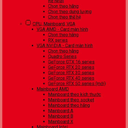
Rẻ Nhất
Chọn theo hãng
Chọn theo dung lượng
Chọn theo thế hệ
CPU, Mainboard, VGA
VGA AMD - Card màn hình
Chọn theo hãng
RX series
VGA NVIDIA - Card màn hình
Chọn theo hãng
Quadro Series
GeForce GTX 16 series
GeForce RTX 20 series
GeForce RTX 30 series
GeForce RTX 40 series
GeForce RTX 50 series (mới)
Mainboard AMD
Mainboard theo kích thước
Mainboard theo socket
Mainboard theo hãng
Mainboard A
Mainboard B
Mainboard X
Mainboard Intel