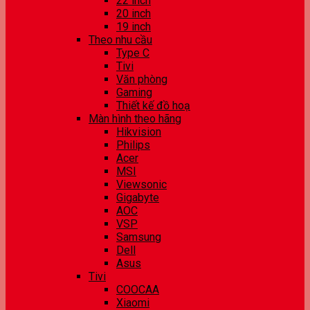
22 inch
20 inch
19 inch
Theo nhu cầu
Type C
Tivi
Văn phòng
Gaming
Thiết kế đồ hoạ
Màn hình theo hãng
Hikvision
Philips
Acer
MSI
Viewsonic
Gigabyte
AOC
VSP
Samsung
Dell
Asus
Tivi
COOCAA
Xiaomi