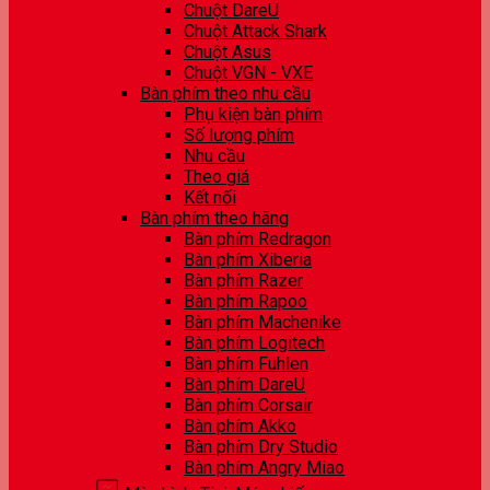
Chuột DareU
Chuột Attack Shark
Chuột Asus
Chuột VGN - VXE
Bàn phím theo nhu cầu
Phụ kiện bàn phím
Số lượng phím
Nhu cầu
Theo giá
Kết nối
Bàn phím theo hãng
Bàn phím Redragon
Bàn phím Xiberia
Bàn phím Razer
Bàn phím Rapoo
Bàn phím Machenike
Bàn phím Logitech
Bàn phím Fuhlen
Bàn phím DareU
Bàn phím Corsair
Bàn phím Akko
Bàn phím Dry Studio
Bàn phím Angry Miao