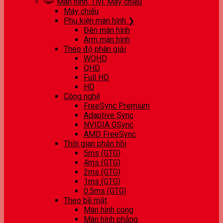
Màn hình, Tivi, Máy chiếu
Máy chiếu
Phụ kiện màn hình ❯
Đèn màn hình
Arm màn hình
Theo độ phân giải
WQHD
QHD
Full HD
HD
Công nghệ
FreeSync Premium
Adaptive Sync
NVIDIA GSync
AMD FreeSync
Thời gian phản hồi
5ms (GTG)
4ms (GTG)
2ms (GTG)
1ms (GTG)
0.5ms (GTG)
Theo bề mặt
Màn hình cong
Màn hình phẳng