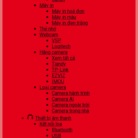
Máy in
Máy in hoá đơn
Máy in màu
Máy in đen trắng
Thẻ nhớ
Webcam
VSP
Logitech
Hãng camera
Xem tất cả
Tiandy
TP-Link
EZVIZ
IMOU
Loại camera
Camera hành trình
Camera AI
Camera ngoài trời
Camera trong nhà
Thiết bị âm thanh
Kết nối loa
Bluetooth
USB