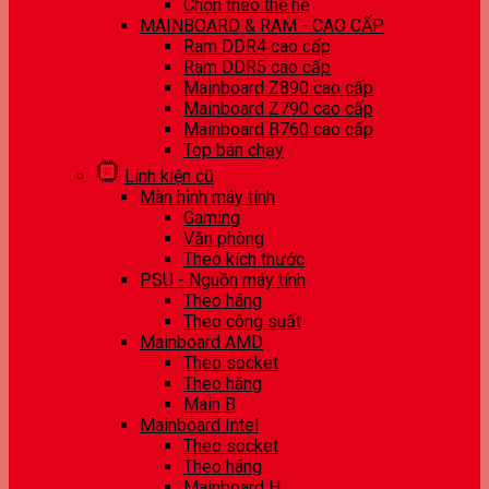
Chọn theo thế hệ
MAINBOARD & RAM - CAO CẤP
Ram DDR4 cao cấp
Ram DDR5 cao cấp
Mainboard Z890 cao cấp
Mainboard Z790 cao cấp
Mainboard B760 cao cấp
Top bán chạy
Linh kiện cũ
Màn hình máy tính
Gaming
Văn phòng
Theo kích thước
PSU - Nguồn máy tính
Theo hãng
Theo công suất
Mainboard AMD
Theo socket
Theo hãng
Main B
Mainboard Intel
Theo socket
Theo hãng
Mainboard H