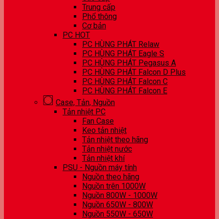
Trung cấp
Phổ thông
Cơ bản
PC HOT
PC HÙNG PHÁT Relaw
PC HÙNG PHÁT Eagle S
PC HÙNG PHÁT Pegasus A
PC HÙNG PHÁT Falcon D Plus
PC HÙNG PHÁT Falcon C
PC HÙNG PHÁT Falcon E
Case, Tản, Nguồn
Tản nhiệt PC
Fan Case
Keo tản nhiệt
Tản nhiệt theo hãng
Tản nhiệt nước
Tản nhiệt khí
PSU - Nguồn máy tính
Nguồn theo hãng
Nguồn trên 1000W
Nguồn 800W - 1000W
Nguồn 650W - 800W
Nguồn 550W - 650W