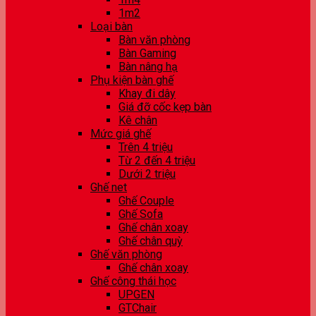
1m2
Loại bàn
Bàn văn phòng
Bàn Gaming
Bàn nâng hạ
Phụ kiện bàn ghế
Khay đi dây
Giá đỡ cốc kẹp bàn
Kê chân
Mức giá ghế
Trên 4 triệu
Từ 2 đến 4 triệu
Dưới 2 triệu
Ghế net
Ghế Couple
Ghế Sofa
Ghế chân xoay
Ghế chân quỳ
Ghế văn phòng
Ghế chân xoay
Ghế công thái học
UPGEN
GTChair