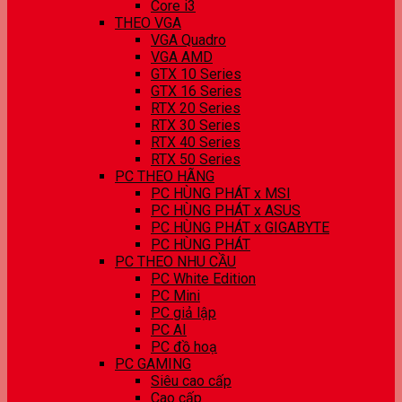
Core i3
THEO VGA
VGA Quadro
VGA AMD
GTX 10 Series
GTX 16 Series
RTX 20 Series
RTX 30 Series
RTX 40 Series
RTX 50 Series
PC THEO HÃNG
PC HÙNG PHÁT x MSI
PC HÙNG PHÁT x ASUS
PC HÙNG PHÁT x GIGABYTE
PC HÙNG PHÁT
PC THEO NHU CẦU
PC White Edition
PC Mini
PC giả lập
PC AI
PC đồ hoạ
PC GAMING
Siêu cao cấp
Cao cấp