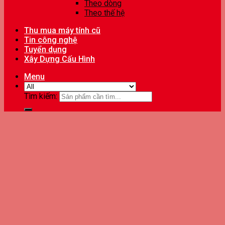
Theo dòng
Theo thế hệ
Thu mua máy tính cũ
Tin công nghệ
Tuyển dụng
Xây Dựng Cấu Hình
Menu
Tìm kiếm: