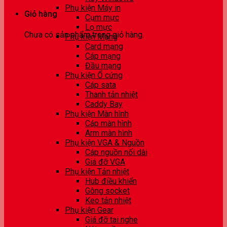
Phụ kiện Máy in
Giỏ hàng
Cụm mực
Lọ mực
Chưa có sản phẩm trong giỏ hàng.
Phụ kiện Mạng
Card mạng
Cáp mạng
Đầu mạng
Phụ kiện Ổ cứng
Cáp sata
Thanh tản nhiệt
Caddy Bay
Phụ kiện Màn hình
Cáp màn hình
Arm màn hình
Phụ kiện VGA & Nguồn
Cáp nguồn nối dài
Giá đỡ VGA
Phụ kiện Tản nhiệt
Hub điều khiển
Gông socket
Keo tản nhiệt
Phụ kiện Gear
Giá đỡ tai nghe