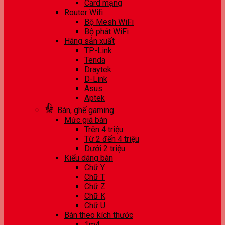
Card mạng
Router Wifi
Bộ Mesh WiFi
Bộ phát WiFi
Hãng sản xuất
TP-Link
Tenda
Draytek
D-Link
Asus
Aptek
Bàn, ghế gaming
Mức giá bàn
Trên 4 triệu
Từ 2 đến 4 triệu
Dưới 2 triệu
Kiểu dáng bàn
Chữ Y
Chữ T
Chữ Z
Chữ K
Chữ U
Bàn theo kích thước
1m4