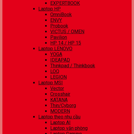
EXPERTBOOK
Laptop HP
OmniBook
ENVY
Probook
VICTUS / OMEN
Pavilion
HP 14 / HP 15
Laptop LENOVO
YOGA
IDEAPAD
Thinkpad / Thinkbook
LOQ
LEGION
Laptop MSI
Vector
Crosshair
KATANA
Thin/Cyborg
MODERN
Laptop theo nhu cầu
Laptop AI
Laptop văn phòng
Laptop Gaming