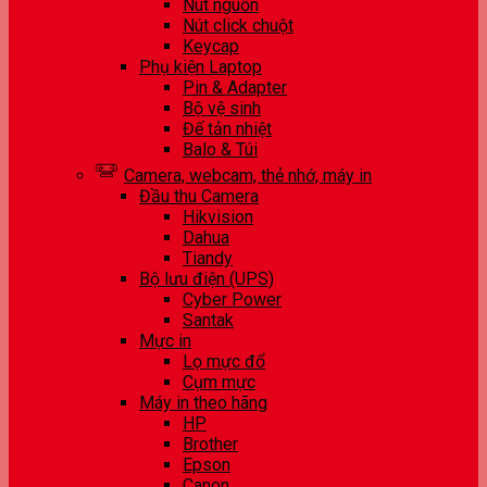
Nút nguồn
Nút click chuột
Keycap
Phụ kiện Laptop
Pin & Adapter
Bộ vệ sinh
Đế tản nhiệt
Balo & Túi
Camera, webcam, thẻ nhớ, máy in
Đầu thu Camera
Hikvision
Dahua
Tiandy
Bộ lưu điện (UPS)
Cyber Power
Santak
Mực in
Lọ mực đổ
Cụm mực
Máy in theo hãng
HP
Brother
Epson
Canon