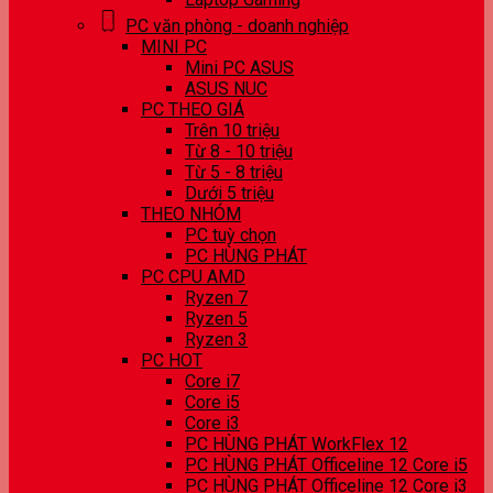
PC văn phòng - doanh nghiệp
MINI PC
Mini PC ASUS
ASUS NUC
PC THEO GIÁ
Trên 10 triệu
Từ 8 - 10 triệu
Từ 5 - 8 triệu
Dưới 5 triệu
THEO NHÓM
PC tuỳ chọn
PC HÙNG PHÁT
PC CPU AMD
Ryzen 7
Ryzen 5
Ryzen 3
PC HOT
Core i7
Core i5
Core i3
PC HÙNG PHÁT WorkFlex 12
PC HÙNG PHÁT Officeline 12 Core i5
PC HÙNG PHÁT Officeline 12 Core i3