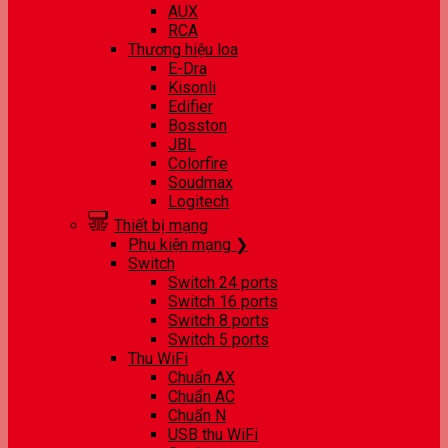
AUX
RCA
Thương hiệu loa
E-Dra
Kisonli
Edifier
Bosston
JBL
Colorfire
Soudmax
Logitech
Thiết bị mạng
Phụ kiện mạng ❯
Switch
Switch 24 ports
Switch 16 ports
Switch 8 ports
Switch 5 ports
Thu WiFi
Chuẩn AX
Chuẩn AC
Chuẩn N
USB thu WiFi