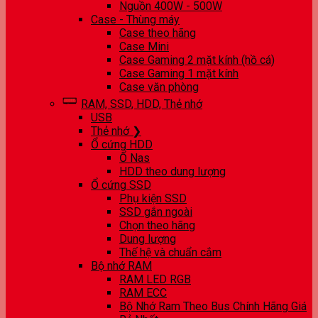
Nguồn 400W - 500W
Case - Thùng máy
Case theo hãng
Case Mini
Case Gaming 2 mặt kính (hồ cá)
Case Gaming 1 mặt kính
Case văn phòng
RAM, SSD, HDD, Thẻ nhớ
USB
Thẻ nhớ ❯
Ổ cứng HDD
Ổ Nas
HDD theo dung lượng
Ổ cứng SSD
Phụ kiện SSD
SSD gắn ngoài
Chọn theo hãng
Dung lượng
Thế hệ và chuẩn cắm
Bộ nhớ RAM
RAM LED RGB
RAM ECC
Bộ Nhớ Ram Theo Bus Chính Hãng Giá