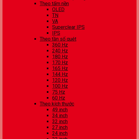
Theo tấm nền
OLED
TN
VA
Superclear IPS
IPS
Theo tần số quét
360 Hz
240 Hz
180 Hz
170 Hz
165 Hz
144 Hz
120 Hz
100 Hz
75 Hz
60 Hz
Theo kích thước
49 inch
34 inch
32 inch
27 inch
24 inch