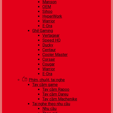
Manson
OEM
Sihoo
HyperWork
Warrior
E-Dra
Ghế Gaming
Vertagear
Speed HQ
Ducky
Centaur
Cooler Master
Corsair
Cougar
Warrior
E-Dra
Phím, chuột, tai nghe
Tay cầm game
Tay cầm Rapoo
Tay cầm Dareu
Tay cầm Machenike
Tai nghe theo nhu cầu
Nhu cầu