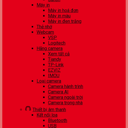
Máy in
Máy in hoá đơn
Máy in màu
Máy in đen trắng
Thẻ nhớ
Webcam
VSP
Logitech
Hãng camera
Xem tất cả
Tiandy
TP-Link
EZVIZ
IMOU
Loại camera
Camera hành trình
Camera AI
Camera ngoài trời
Camera trong nhà
Thiết bị âm thanh
Kết nối loa
Bluetooth
USB