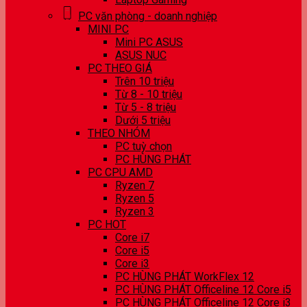
PC văn phòng - doanh nghiệp
MINI PC
Mini PC ASUS
ASUS NUC
PC THEO GIÁ
Trên 10 triệu
Từ 8 - 10 triệu
Từ 5 - 8 triệu
Dưới 5 triệu
THEO NHÓM
PC tuỳ chọn
PC HÙNG PHÁT
PC CPU AMD
Ryzen 7
Ryzen 5
Ryzen 3
PC HOT
Core i7
Core i5
Core i3
PC HÙNG PHÁT WorkFlex 12
PC HÙNG PHÁT Officeline 12 Core i5
PC HÙNG PHÁT Officeline 12 Core i3