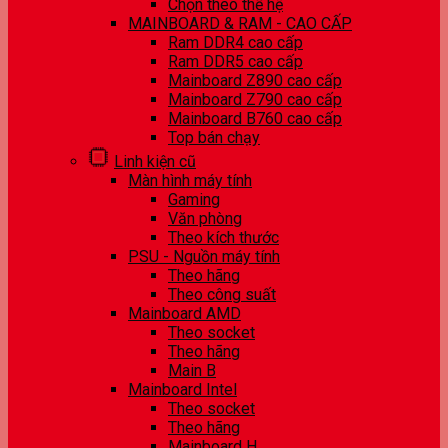
Chọn theo thế hệ
MAINBOARD & RAM - CAO CẤP
Ram DDR4 cao cấp
Ram DDR5 cao cấp
Mainboard Z890 cao cấp
Mainboard Z790 cao cấp
Mainboard B760 cao cấp
Top bán chạy
Linh kiện cũ
Màn hình máy tính
Gaming
Văn phòng
Theo kích thước
PSU - Nguồn máy tính
Theo hãng
Theo công suất
Mainboard AMD
Theo socket
Theo hãng
Main B
Mainboard Intel
Theo socket
Theo hãng
Mainboard H