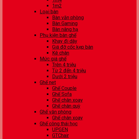
1m2
Loại bàn
Bàn văn phòng
Bàn Gaming
Bàn nâng hạ
Phụ kiện bàn ghế
Khay đi dây
Giá đỡ cốc kẹp bàn
Kê chân
Mức giá ghế
Trên 4 triệu
Từ 2 đến 4 triệu
Dưới 2 triệu
Ghế net
Ghế Couple
Ghế Sofa
Ghế chân xoay
Ghế chân quỳ
Ghế văn phòng
Ghế chân xoay
Ghế công thái học
UPGEN
GTChair