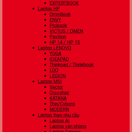
EXPERTBOOK
Laptop HP
OmniBook
ENVY
Probook
VICTUS / OMEN
Pavilion
HP 14 / HP 15
Laptop LENOVO
YOGA
IDEAPAD
Thinkpad / Thinkbook
LOQ
LEGION
Laptop MSI
Vector
Crosshair
KATANA
Thin/Cyborg
MODERN
Laptop theo nhu cầu
Laptop AI
Laptop văn phòng
Laptop Gaming