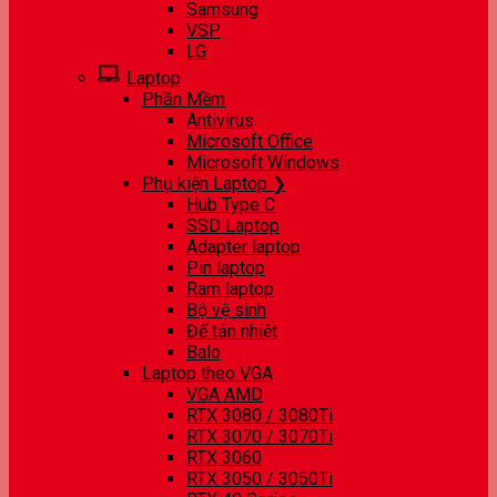
Samsung
VSP
LG
Laptop
Phần Mềm
Antivirus
Microsoft Office
Microsoft Windows
Phụ kiện Laptop ❯
Hub Type C
SSD Laptop
Adapter laptop
Pin laptop
Ram laptop
Bộ vệ sinh
Đế tản nhiệt
Balo
Laptop theo VGA
VGA AMD
RTX 3080 / 3080Ti
RTX 3070 / 3070Ti
RTX 3060
RTX 3050 / 3050Ti