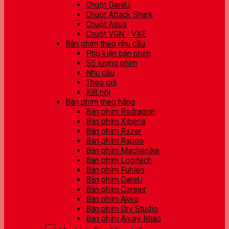
Chuột DareU
Chuột Attack Shark
Chuột Asus
Chuột VGN - VXE
Bàn phím theo nhu cầu
Phụ kiện bàn phím
Số lượng phím
Nhu cầu
Theo giá
Kết nối
Bàn phím theo hãng
Bàn phím Redragon
Bàn phím Xiberia
Bàn phím Razer
Bàn phím Rapoo
Bàn phím Machenike
Bàn phím Logitech
Bàn phím Fuhlen
Bàn phím DareU
Bàn phím Corsair
Bàn phím Akko
Bàn phím Dry Studio
Bàn phím Angry Miao