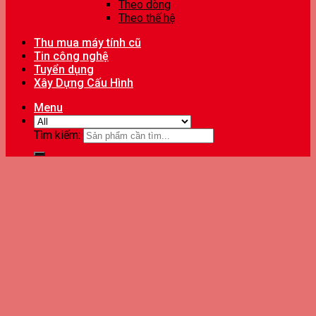
Theo dòng
Theo thế hệ
Thu mua máy tính cũ
Tin công nghệ
Tuyển dụng
Xây Dựng Cấu Hình
Menu
Tìm kiếm: