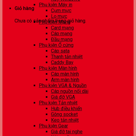
Phụ kiện Máy in
Giỏ hàng
Cụm mực
Lọ mực
Chưa có sản phẩm trong giỏ hàng.
Phụ kiện Mạng
Card mạng
Cáp mạng
Đầu mạng
Phụ kiện Ổ cứng
Cáp sata
Thanh tản nhiệt
Caddy Bay
Phụ kiện Màn hình
Cáp màn hình
Arm màn hình
Phụ kiện VGA & Nguồn
Cáp nguồn nối dài
Giá đỡ VGA
Phụ kiện Tản nhiệt
Hub điều khiển
Gông socket
Keo tản nhiệt
Phụ kiện Gear
Giá đỡ tai nghe