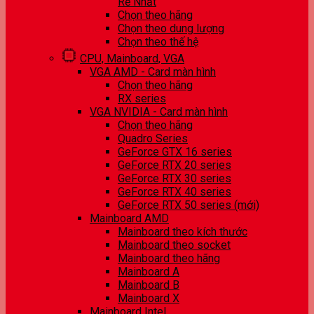
Rẻ Nhất
Chọn theo hãng
Chọn theo dung lượng
Chọn theo thế hệ
CPU, Mainboard, VGA
VGA AMD - Card màn hình
Chọn theo hãng
RX series
VGA NVIDIA - Card màn hình
Chọn theo hãng
Quadro Series
GeForce GTX 16 series
GeForce RTX 20 series
GeForce RTX 30 series
GeForce RTX 40 series
GeForce RTX 50 series (mới)
Mainboard AMD
Mainboard theo kích thước
Mainboard theo socket
Mainboard theo hãng
Mainboard A
Mainboard B
Mainboard X
Mainboard Intel