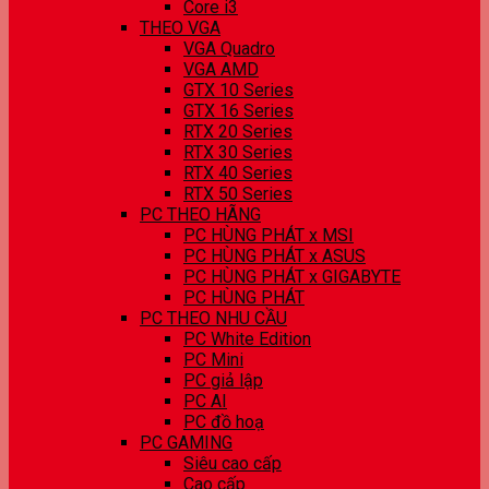
Core i3
THEO VGA
VGA Quadro
VGA AMD
GTX 10 Series
GTX 16 Series
RTX 20 Series
RTX 30 Series
RTX 40 Series
RTX 50 Series
PC THEO HÃNG
PC HÙNG PHÁT x MSI
PC HÙNG PHÁT x ASUS
PC HÙNG PHÁT x GIGABYTE
PC HÙNG PHÁT
PC THEO NHU CẦU
PC White Edition
PC Mini
PC giả lập
PC AI
PC đồ hoạ
PC GAMING
Siêu cao cấp
Cao cấp