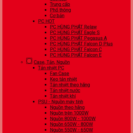
Trung cấp
Phổ thông
Cơ bản
PC HOT
PC HÙNG PHÁT Relaw
PC HÙNG PHÁT Eagle S
PC HÙNG PHÁT Pegasus A
PC HÙNG PHÁT Falcon D Plus
PC HÙNG PHÁT Falcon C
PC HÙNG PHÁT Falcon E
Case, Tản, Nguồn
Tản nhiệt PC
Fan Case
Keo tản nhiệt
Tản nhiệt theo hãng
Tản nhiệt nước
Tản nhiệt khí
PSU - Nguồn máy tính
Nguồn theo hãng
Nguồn trên 1000W
Nguồn 800W - 1000W
Nguồn 650W - 800W
Nguồn 550W - 650W