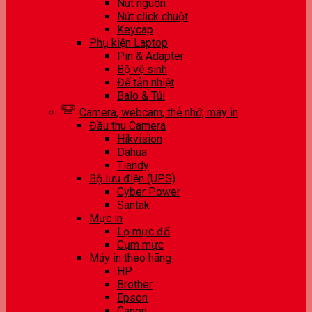
Nút nguồn
Nút click chuột
Keycap
Phụ kiện Laptop
Pin & Adapter
Bộ vệ sinh
Đế tản nhiệt
Balo & Túi
Camera, webcam, thẻ nhớ, máy in
Đầu thu Camera
Hikvision
Dahua
Tiandy
Bộ lưu điện (UPS)
Cyber Power
Santak
Mực in
Lọ mực đổ
Cụm mực
Máy in theo hãng
HP
Brother
Epson
Canon