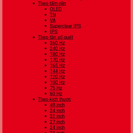
Theo tấm nền
OLED
TN
VA
Superclear IPS
IPS
Theo tần số quét
360 Hz
240 Hz
180 Hz
170 Hz
165 Hz
144 Hz
120 Hz
100 Hz
75 Hz
60 Hz
Theo kích thước
49 inch
34 inch
32 inch
27 inch
24 inch