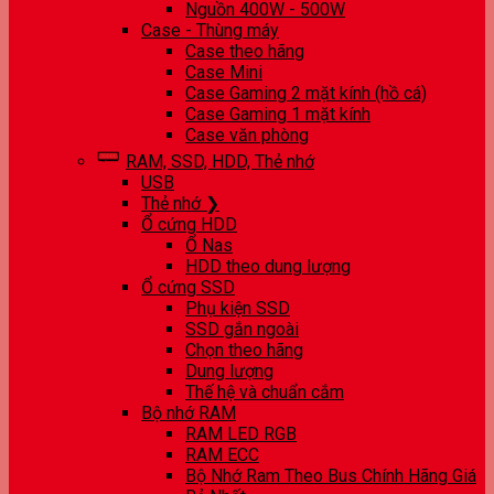
Nguồn 400W - 500W
Case - Thùng máy
Case theo hãng
Case Mini
Case Gaming 2 mặt kính (hồ cá)
Case Gaming 1 mặt kính
Case văn phòng
RAM, SSD, HDD, Thẻ nhớ
USB
Thẻ nhớ ❯
Ổ cứng HDD
Ổ Nas
HDD theo dung lượng
Ổ cứng SSD
Phụ kiện SSD
SSD gắn ngoài
Chọn theo hãng
Dung lượng
Thế hệ và chuẩn cắm
Bộ nhớ RAM
RAM LED RGB
RAM ECC
Bộ Nhớ Ram Theo Bus Chính Hãng Giá