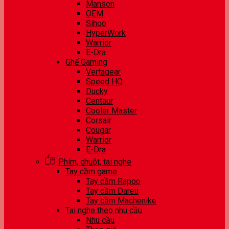
Manson
OEM
Sihoo
HyperWork
Warrior
E-Dra
Ghế Gaming
Vertagear
Speed HQ
Ducky
Centaur
Cooler Master
Corsair
Cougar
Warrior
E-Dra
Phím, chuột, tai nghe
Tay cầm game
Tay cầm Rapoo
Tay cầm Dareu
Tay cầm Machenike
Tai nghe theo nhu cầu
Nhu cầu