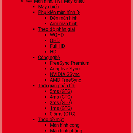
Màn hình, Tivi, Máy chiếu
Máy chiếu
Phụ kiện màn hình ❯
Đèn màn hình
Arm màn hình
Theo độ phân giải
WQHD
QHD
Full HD
HD
Công nghệ
FreeSync Premium
Adaptive Sync
NVIDIA GSync
AMD FreeSync
Thời gian phản hồi
5ms (GTG)
4ms (GTG)
2ms (GTG)
1ms (GTG)
0.5ms (GTG)
Theo bề mặt
Màn hình cong
Màn hình phẳng