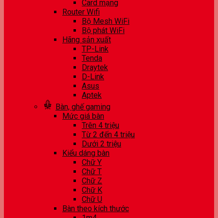
Card mạng
Router Wifi
Bộ Mesh WiFi
Bộ phát WiFi
Hãng sản xuất
TP-Link
Tenda
Draytek
D-Link
Asus
Aptek
Bàn, ghế gaming
Mức giá bàn
Trên 4 triệu
Từ 2 đến 4 triệu
Dưới 2 triệu
Kiểu dáng bàn
Chữ Y
Chữ T
Chữ Z
Chữ K
Chữ U
Bàn theo kích thước
1m4