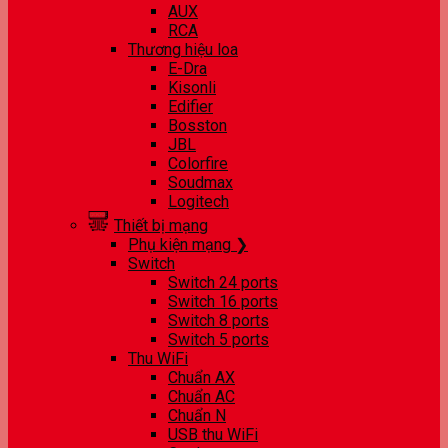
AUX
RCA
Thương hiệu loa
E-Dra
Kisonli
Edifier
Bosston
JBL
Colorfire
Soudmax
Logitech
Thiết bị mạng
Phụ kiện mạng ❯
Switch
Switch 24 ports
Switch 16 ports
Switch 8 ports
Switch 5 ports
Thu WiFi
Chuẩn AX
Chuẩn AC
Chuẩn N
USB thu WiFi