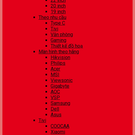
22 inch
20 inch
19 inch
Theo nhu cầu
Type C
Tivi
Văn phòng
Gaming
Thiết kế đồ hoạ
Màn hình theo hãng
Hikvision
Philips
Acer
MSI
Viewsonic
Gigabyte
AOC
VSP
Samsung
Dell
Asus
Tivi
COOCAA
Xiaomi