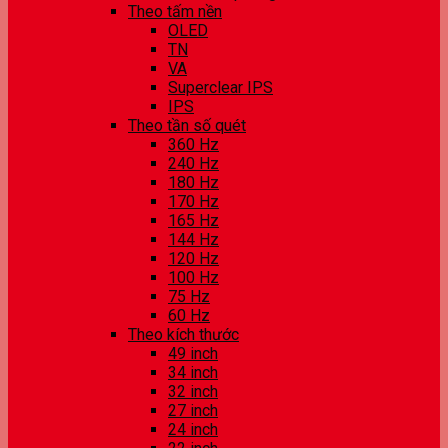
Theo tấm nền
OLED
TN
VA
Superclear IPS
IPS
Theo tần số quét
360 Hz
240 Hz
180 Hz
170 Hz
165 Hz
144 Hz
120 Hz
100 Hz
75 Hz
60 Hz
Theo kích thước
49 inch
34 inch
32 inch
27 inch
24 inch