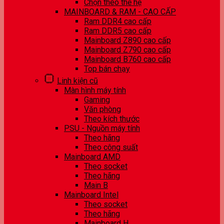
Chọn theo thế hệ
MAINBOARD & RAM - CAO CẤP
Ram DDR4 cao cấp
Ram DDR5 cao cấp
Mainboard Z890 cao cấp
Mainboard Z790 cao cấp
Mainboard B760 cao cấp
Top bán chạy
Linh kiện cũ
Màn hình máy tính
Gaming
Văn phòng
Theo kích thước
PSU - Nguồn máy tính
Theo hãng
Theo công suất
Mainboard AMD
Theo socket
Theo hãng
Main B
Mainboard Intel
Theo socket
Theo hãng
Mainboard H