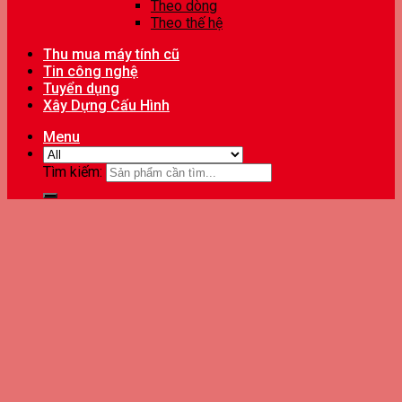
Theo dòng
Theo thế hệ
Thu mua máy tính cũ
Tin công nghệ
Tuyển dụng
Xây Dựng Cấu Hình
Menu
Tìm kiếm: