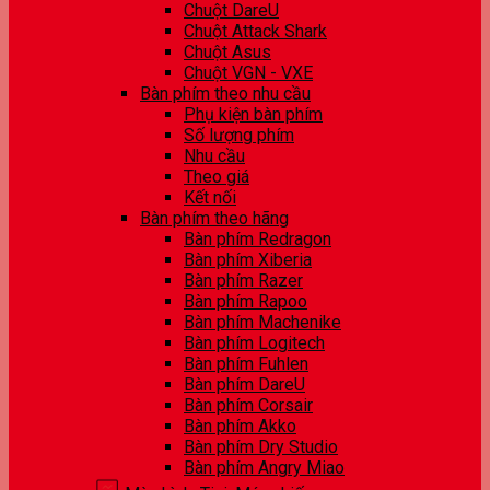
Chuột DareU
Chuột Attack Shark
Chuột Asus
Chuột VGN - VXE
Bàn phím theo nhu cầu
Phụ kiện bàn phím
Số lượng phím
Nhu cầu
Theo giá
Kết nối
Bàn phím theo hãng
Bàn phím Redragon
Bàn phím Xiberia
Bàn phím Razer
Bàn phím Rapoo
Bàn phím Machenike
Bàn phím Logitech
Bàn phím Fuhlen
Bàn phím DareU
Bàn phím Corsair
Bàn phím Akko
Bàn phím Dry Studio
Bàn phím Angry Miao