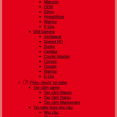
Manson
OEM
Sihoo
HyperWork
Warrior
E-Dra
Ghế Gaming
Vertagear
Speed HQ
Ducky
Centaur
Cooler Master
Corsair
Cougar
Warrior
E-Dra
Phím, chuột, tai nghe
Tay cầm game
Tay cầm Rapoo
Tay cầm Dareu
Tay cầm Machenike
Tai nghe theo nhu cầu
Nhu cầu