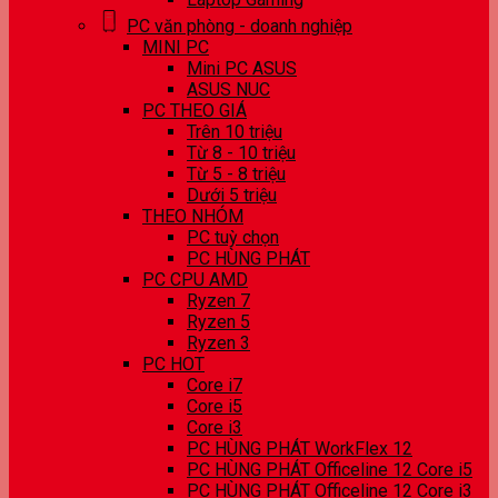
PC văn phòng - doanh nghiệp
MINI PC
Mini PC ASUS
ASUS NUC
PC THEO GIÁ
Trên 10 triệu
Từ 8 - 10 triệu
Từ 5 - 8 triệu
Dưới 5 triệu
THEO NHÓM
PC tuỳ chọn
PC HÙNG PHÁT
PC CPU AMD
Ryzen 7
Ryzen 5
Ryzen 3
PC HOT
Core i7
Core i5
Core i3
PC HÙNG PHÁT WorkFlex 12
PC HÙNG PHÁT Officeline 12 Core i5
PC HÙNG PHÁT Officeline 12 Core i3