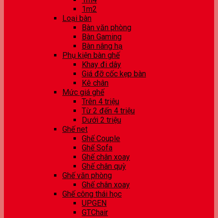
1m2
Loại bàn
Bàn văn phòng
Bàn Gaming
Bàn nâng hạ
Phụ kiện bàn ghế
Khay đi dây
Giá đỡ cốc kẹp bàn
Kê chân
Mức giá ghế
Trên 4 triệu
Từ 2 đến 4 triệu
Dưới 2 triệu
Ghế net
Ghế Couple
Ghế Sofa
Ghế chân xoay
Ghế chân quỳ
Ghế văn phòng
Ghế chân xoay
Ghế công thái học
UPGEN
GTChair