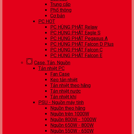
Trung cấp
Phổ thông
Cơ bản
PC HOT
PC HÙNG PHÁT Relaw
PC HÙNG PHÁT Eagle S
PC HÙNG PHÁT Pegasus A
PC HÙNG PHÁT Falcon D Plus
PC HÙNG PHÁT Falcon C
PC HÙNG PHÁT Falcon E
Case, Tản, Nguồn
Tản nhiệt PC
Fan Case
Keo tản nhiệt
Tản nhiệt theo hãng
Tản nhiệt nước
Tản nhiệt khí
PSU - Nguồn máy tính
Nguồn theo hãng
Nguồn trên 1000W
Nguồn 800W - 1000W
Nguồn 650W - 800W
Nguồn 550W - 650W