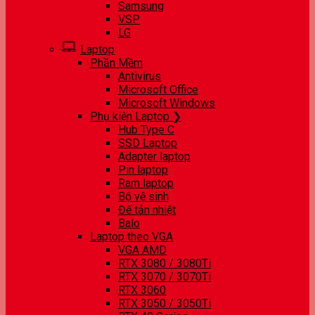
Samsung
VSP
LG
Laptop
Phần Mềm
Antivirus
Microsoft Office
Microsoft Windows
Phụ kiện Laptop ❯
Hub Type C
SSD Laptop
Adapter laptop
Pin laptop
Ram laptop
Bộ vệ sinh
Đế tản nhiệt
Balo
Laptop theo VGA
VGA AMD
RTX 3080 / 3080Ti
RTX 3070 / 3070Ti
RTX 3060
RTX 3050 / 3050Ti