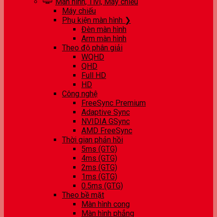
Màn hình, Tivi, Máy chiếu
Máy chiếu
Phụ kiện màn hình ❯
Đèn màn hình
Arm màn hình
Theo độ phân giải
WQHD
QHD
Full HD
HD
Công nghệ
FreeSync Premium
Adaptive Sync
NVIDIA GSync
AMD FreeSync
Thời gian phản hồi
5ms (GTG)
4ms (GTG)
2ms (GTG)
1ms (GTG)
0.5ms (GTG)
Theo bề mặt
Màn hình cong
Màn hình phẳng