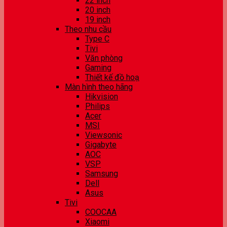
22 inch
20 inch
19 inch
Theo nhu cầu
Type C
Tivi
Văn phòng
Gaming
Thiết kế đồ hoạ
Màn hình theo hãng
Hikvision
Philips
Acer
MSI
Viewsonic
Gigabyte
AOC
VSP
Samsung
Dell
Asus
Tivi
COOCAA
Xiaomi