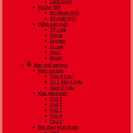
Card mạng
Router Wifi
Bộ Mesh WiFi
Bộ phát WiFi
Hãng sản xuất
TP-Link
Tenda
Draytek
D-Link
Asus
Aptek
Bàn, ghế gaming
Mức giá bàn
Trên 4 triệu
Từ 2 đến 4 triệu
Dưới 2 triệu
Kiểu dáng bàn
Chữ Y
Chữ T
Chữ Z
Chữ K
Chữ U
Bàn theo kích thước
1m4