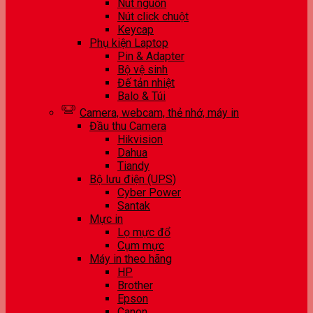
Nút nguồn
Nút click chuột
Keycap
Phụ kiện Laptop
Pin & Adapter
Bộ vệ sinh
Đế tản nhiệt
Balo & Túi
Camera, webcam, thẻ nhớ, máy in
Đầu thu Camera
Hikvision
Dahua
Tiandy
Bộ lưu điện (UPS)
Cyber Power
Santak
Mực in
Lọ mực đổ
Cụm mực
Máy in theo hãng
HP
Brother
Epson
Canon