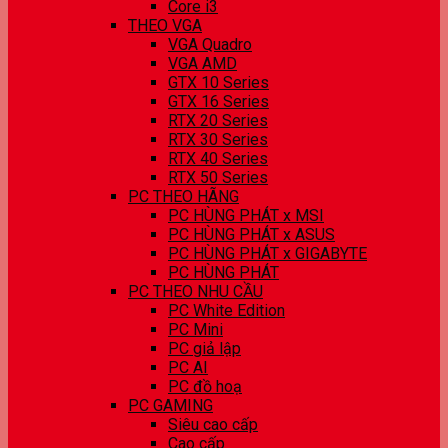
Core i3
THEO VGA
VGA Quadro
VGA AMD
GTX 10 Series
GTX 16 Series
RTX 20 Series
RTX 30 Series
RTX 40 Series
RTX 50 Series
PC THEO HÃNG
PC HÙNG PHÁT x MSI
PC HÙNG PHÁT x ASUS
PC HÙNG PHÁT x GIGABYTE
PC HÙNG PHÁT
PC THEO NHU CẦU
PC White Edition
PC Mini
PC giả lập
PC AI
PC đồ hoạ
PC GAMING
Siêu cao cấp
Cao cấp