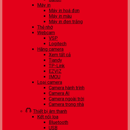
Máy in
Máy in hoá đơn
Máy in màu
Máy in đen trắng
Thẻ nhớ
Webcam
VSP
Logitech
Hãng camera
Xem tất cả
Tiandy
TP-Link
EZVIZ
IMOU
Loại camera
Camera hành trình
Camera AI
Camera ngoài trời
Camera trong nhà
Thiết bị âm thanh
Kết nối loa
Bluetooth
USB