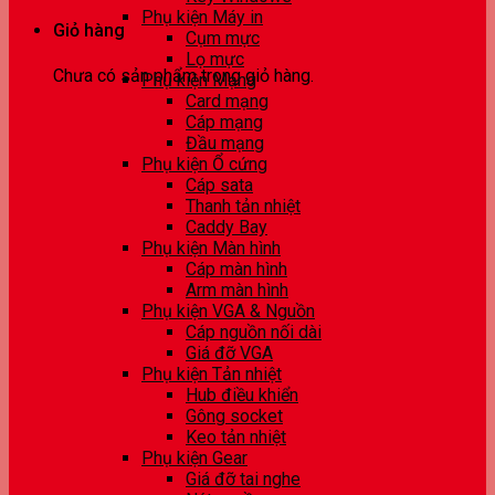
Phụ kiện Máy in
Giỏ hàng
Cụm mực
Lọ mực
Chưa có sản phẩm trong giỏ hàng.
Phụ kiện Mạng
Card mạng
Cáp mạng
Đầu mạng
Phụ kiện Ổ cứng
Cáp sata
Thanh tản nhiệt
Caddy Bay
Phụ kiện Màn hình
Cáp màn hình
Arm màn hình
Phụ kiện VGA & Nguồn
Cáp nguồn nối dài
Giá đỡ VGA
Phụ kiện Tản nhiệt
Hub điều khiển
Gông socket
Keo tản nhiệt
Phụ kiện Gear
Giá đỡ tai nghe