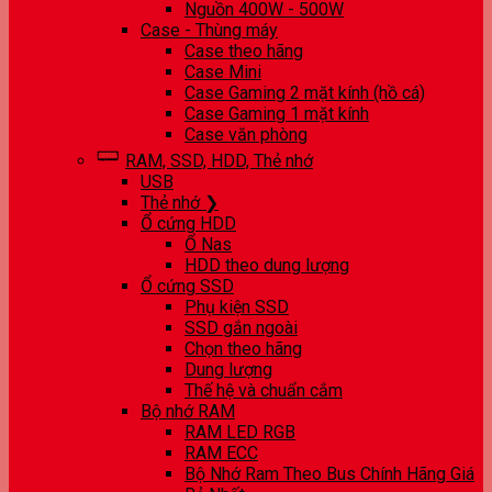
Nguồn 400W - 500W
Case - Thùng máy
Case theo hãng
Case Mini
Case Gaming 2 mặt kính (hồ cá)
Case Gaming 1 mặt kính
Case văn phòng
RAM, SSD, HDD, Thẻ nhớ
USB
Thẻ nhớ ❯
Ổ cứng HDD
Ổ Nas
HDD theo dung lượng
Ổ cứng SSD
Phụ kiện SSD
SSD gắn ngoài
Chọn theo hãng
Dung lượng
Thế hệ và chuẩn cắm
Bộ nhớ RAM
RAM LED RGB
RAM ECC
Bộ Nhớ Ram Theo Bus Chính Hãng Giá