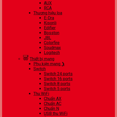
AUX
RCA
Thương hiệu loa
E-Dra
Kisonli
Edifier
Bosston
JBL
Colorfire
Soudmax
Logitech
Thiết bị mạng
Phụ kiện mạng ❯
Switch
Switch 24 ports
Switch 16 ports
Switch 8 ports
Switch 5 ports
Thu WiFi
Chuẩn AX
Chuẩn AC
Chuẩn N
USB thu WiFi