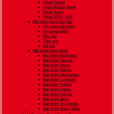
Chuột DareU
Chuột Attack Shark
Chuột Asus
Chuột VGN - VXE
Bàn phím theo nhu cầu
Phụ kiện bàn phím
Số lượng phím
Nhu cầu
Theo giá
Kết nối
Bàn phím theo hãng
Bàn phím Redragon
Bàn phím Xiberia
Bàn phím Razer
Bàn phím Rapoo
Bàn phím Machenike
Bàn phím Logitech
Bàn phím Fuhlen
Bàn phím DareU
Bàn phím Corsair
Bàn phím Akko
Bàn phím Dry Studio
Bàn phím Angry Miao