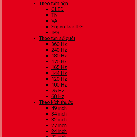
Theo tấm nền
OLED
TN
VA
Superclear IPS
IPS
Theo tần số quét
360 Hz
240 Hz
180 Hz
170 Hz
165 Hz
144 Hz
120 Hz
100 Hz
75 Hz
60 Hz
Theo kích thước
49 inch
34 inch
32 inch
27 inch
24 inch