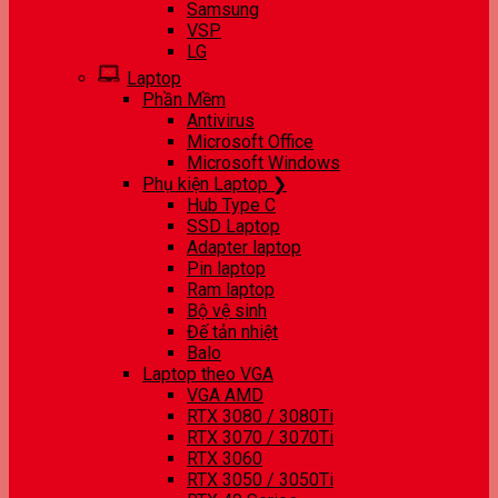
Samsung
VSP
LG
Laptop
Phần Mềm
Antivirus
Microsoft Office
Microsoft Windows
Phụ kiện Laptop ❯
Hub Type C
SSD Laptop
Adapter laptop
Pin laptop
Ram laptop
Bộ vệ sinh
Đế tản nhiệt
Balo
Laptop theo VGA
VGA AMD
RTX 3080 / 3080Ti
RTX 3070 / 3070Ti
RTX 3060
RTX 3050 / 3050Ti