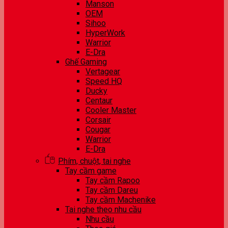
Manson
OEM
Sihoo
HyperWork
Warrior
E-Dra
Ghế Gaming
Vertagear
Speed HQ
Ducky
Centaur
Cooler Master
Corsair
Cougar
Warrior
E-Dra
Phím, chuột, tai nghe
Tay cầm game
Tay cầm Rapoo
Tay cầm Dareu
Tay cầm Machenike
Tai nghe theo nhu cầu
Nhu cầu