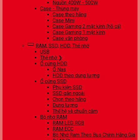
Nguồn 400W - 500W
Case - Thùng máy
Case theo hãng
Case Mini
Case Gaming 2 mặt kính (hồ cá)
Case Gaming 1 mặt kính
Case văn phòng
RAM, SSD, HDD, Thẻ nhớ
USB
Thẻ nhớ ❯
Ổ cứng HDD
Ổ Nas
HDD theo dung lượng
Ổ cứng SSD
Phụ kiện SSD
SSD gắn ngoài
Chọn theo hãng
Dung lượng
Thế hệ và chuẩn cắm
Bộ nhớ RAM
RAM LED RGB
RAM ECC
Bộ Nhớ Ram Theo Bus Chính Hãng Giá