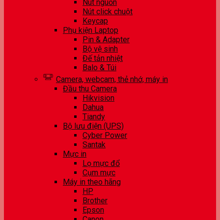
Nút nguồn
Nút click chuột
Keycap
Phụ kiện Laptop
Pin & Adapter
Bộ vệ sinh
Đế tản nhiệt
Balo & Túi
Camera, webcam, thẻ nhớ, máy in
Đầu thu Camera
Hikvision
Dahua
Tiandy
Bộ lưu điện (UPS)
Cyber Power
Santak
Mực in
Lọ mực đổ
Cụm mực
Máy in theo hãng
HP
Brother
Epson
Canon