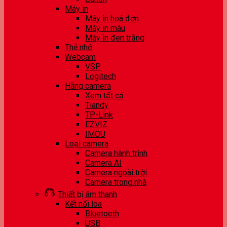
Máy in
Máy in hoá đơn
Máy in màu
Máy in đen trắng
Thẻ nhớ
Webcam
VSP
Logitech
Hãng camera
Xem tất cả
Tiandy
TP-Link
EZVIZ
IMOU
Loại camera
Camera hành trình
Camera AI
Camera ngoài trời
Camera trong nhà
Thiết bị âm thanh
Kết nối loa
Bluetooth
USB