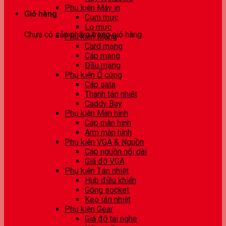
Phụ kiện Máy in
Giỏ hàng
Cụm mực
Lọ mực
Chưa có sản phẩm trong giỏ hàng.
Phụ kiện Mạng
Card mạng
Cáp mạng
Đầu mạng
Phụ kiện Ổ cứng
Cáp sata
Thanh tản nhiệt
Caddy Bay
Phụ kiện Màn hình
Cáp màn hình
Arm màn hình
Phụ kiện VGA & Nguồn
Cáp nguồn nối dài
Giá đỡ VGA
Phụ kiện Tản nhiệt
Hub điều khiển
Gông socket
Keo tản nhiệt
Phụ kiện Gear
Giá đỡ tai nghe