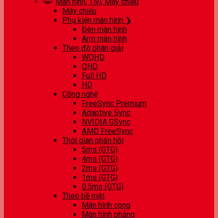
Màn hình, Tivi, Máy chiếu
Máy chiếu
Phụ kiện màn hình ❯
Đèn màn hình
Arm màn hình
Theo độ phân giải
WQHD
QHD
Full HD
HD
Công nghệ
FreeSync Premium
Adaptive Sync
NVIDIA GSync
AMD FreeSync
Thời gian phản hồi
5ms (GTG)
4ms (GTG)
2ms (GTG)
1ms (GTG)
0.5ms (GTG)
Theo bề mặt
Màn hình cong
Màn hình phẳng