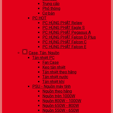
Trung cấp
Phổ thông
Cơ bản
PC HOT
PC HÙNG PHÁT Relaw
PC HÙNG PHÁT Eagle S
PC HÙNG PHÁT Pegasus A
PC HÙNG PHÁT Falcon D Plus
PC HÙNG PHÁT Falcon C
PC HÙNG PHÁT Falcon E
Case, Tản, Nguồn
Tản nhiệt PC
Fan Case
Keo tản nhiệt
Tản nhiệt theo hãng
Tản nhiệt nước
Tản nhiệt khí
PSU - Nguồn máy tính
Nguồn theo hãng
Nguồn trên 1000W
Nguồn 800W - 1000W
Nguồn 650W - 800W
Nguồn 550W - 650W