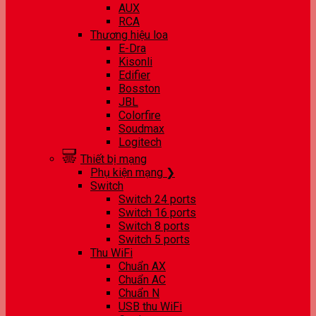
AUX
RCA
Thương hiệu loa
E-Dra
Kisonli
Edifier
Bosston
JBL
Colorfire
Soudmax
Logitech
Thiết bị mạng
Phụ kiện mạng ❯
Switch
Switch 24 ports
Switch 16 ports
Switch 8 ports
Switch 5 ports
Thu WiFi
Chuẩn AX
Chuẩn AC
Chuẩn N
USB thu WiFi