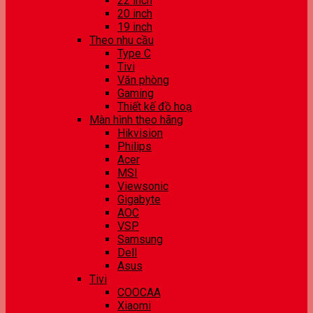
22 inch
20 inch
19 inch
Theo nhu cầu
Type C
Tivi
Văn phòng
Gaming
Thiết kế đồ hoạ
Màn hình theo hãng
Hikvision
Philips
Acer
MSI
Viewsonic
Gigabyte
AOC
VSP
Samsung
Dell
Asus
Tivi
COOCAA
Xiaomi