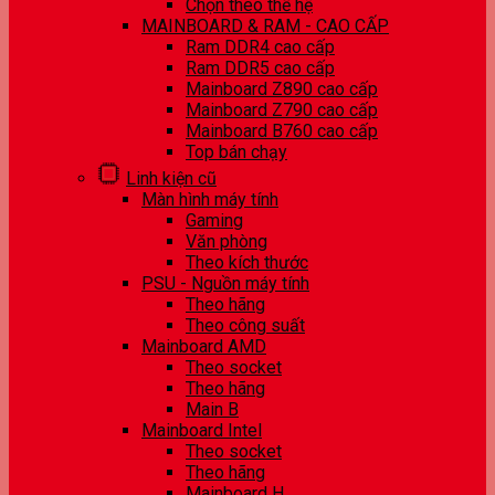
Chọn theo thế hệ
MAINBOARD & RAM - CAO CẤP
Ram DDR4 cao cấp
Ram DDR5 cao cấp
Mainboard Z890 cao cấp
Mainboard Z790 cao cấp
Mainboard B760 cao cấp
Top bán chạy
Linh kiện cũ
Màn hình máy tính
Gaming
Văn phòng
Theo kích thước
PSU - Nguồn máy tính
Theo hãng
Theo công suất
Mainboard AMD
Theo socket
Theo hãng
Main B
Mainboard Intel
Theo socket
Theo hãng
Mainboard H