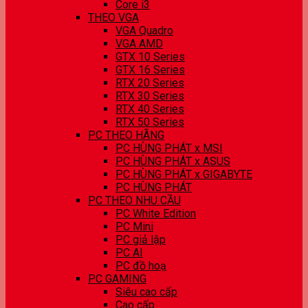
Core i3
THEO VGA
VGA Quadro
VGA AMD
GTX 10 Series
GTX 16 Series
RTX 20 Series
RTX 30 Series
RTX 40 Series
RTX 50 Series
PC THEO HÃNG
PC HÙNG PHÁT x MSI
PC HÙNG PHÁT x ASUS
PC HÙNG PHÁT x GIGABYTE
PC HÙNG PHÁT
PC THEO NHU CẦU
PC White Edition
PC Mini
PC giả lập
PC AI
PC đồ hoạ
PC GAMING
Siêu cao cấp
Cao cấp