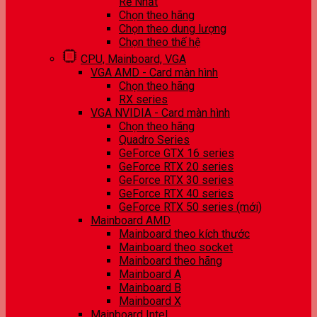
Rẻ Nhất
Chọn theo hãng
Chọn theo dung lượng
Chọn theo thế hệ
CPU, Mainboard, VGA
VGA AMD - Card màn hình
Chọn theo hãng
RX series
VGA NVIDIA - Card màn hình
Chọn theo hãng
Quadro Series
GeForce GTX 16 series
GeForce RTX 20 series
GeForce RTX 30 series
GeForce RTX 40 series
GeForce RTX 50 series (mới)
Mainboard AMD
Mainboard theo kích thước
Mainboard theo socket
Mainboard theo hãng
Mainboard A
Mainboard B
Mainboard X
Mainboard Intel