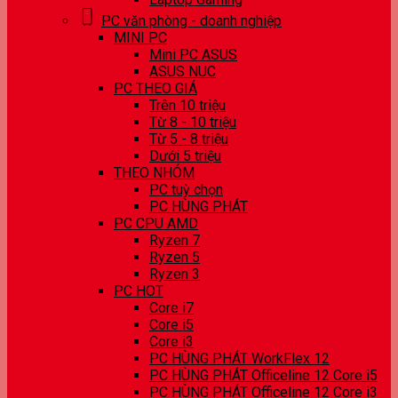
PC văn phòng - doanh nghiệp
MINI PC
Mini PC ASUS
ASUS NUC
PC THEO GIÁ
Trên 10 triệu
Từ 8 - 10 triệu
Từ 5 - 8 triệu
Dưới 5 triệu
THEO NHÓM
PC tuỳ chọn
PC HÙNG PHÁT
PC CPU AMD
Ryzen 7
Ryzen 5
Ryzen 3
PC HOT
Core i7
Core i5
Core i3
PC HÙNG PHÁT WorkFlex 12
PC HÙNG PHÁT Officeline 12 Core i5
PC HÙNG PHÁT Officeline 12 Core i3