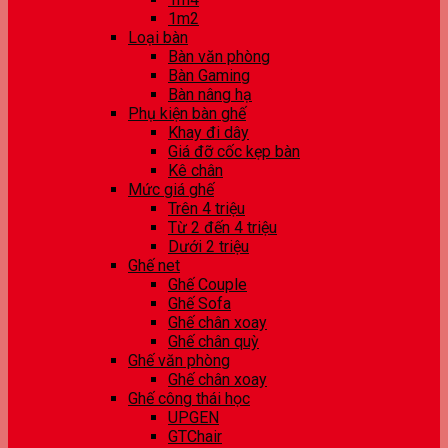
1m2
Loại bàn
Bàn văn phòng
Bàn Gaming
Bàn nâng hạ
Phụ kiện bàn ghế
Khay đi dây
Giá đỡ cốc kẹp bàn
Kê chân
Mức giá ghế
Trên 4 triệu
Từ 2 đến 4 triệu
Dưới 2 triệu
Ghế net
Ghế Couple
Ghế Sofa
Ghế chân xoay
Ghế chân quỳ
Ghế văn phòng
Ghế chân xoay
Ghế công thái học
UPGEN
GTChair