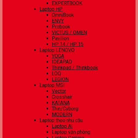
EXPERTBOOK
Laptop HP
OmniBook
ENVY
Probook
VICTUS / OMEN
Pavilion
HP 14 / HP 15
Laptop LENOVO
YOGA
IDEAPAD
Thinkpad / Thinkbook
LOQ
LEGION
Laptop MSI
Vector
Crosshair
KATANA
Thin/Cyborg
MODERN
Laptop theo nhu cầu
Laptop AI
Laptop văn phòng
Laptop Gaming