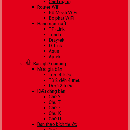
Card mạng
Router Wifi
Bộ Mesh WiFi
Bộ phát WiFi
Hãng sản xuất
TP-Link
Tenda
Draytek
D-Link
Asus
Aptek
Bàn, ghế gaming
Mức giá bàn
Trên 4 triệu
Từ 2 đến 4 triệu
Dưới 2 triệu
Kiểu dáng bàn
Chữ Y
Chữ T
Chữ Z
Chữ K
Chữ U
Bàn theo kích thước
1m4