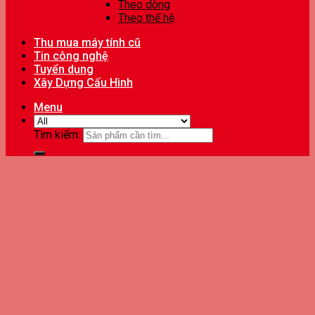
Theo dòng
Theo thế hệ
Thu mua máy tính cũ
Tin công nghệ
Tuyển dụng
Xây Dựng Cấu Hình
Menu
Tìm kiếm: