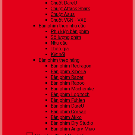
Chuột DareU
Chuột Attack Shark
Chuột Asus
Chuột VGN - VXE
Bàn phím theo nhu cầu
Phụ kiện bàn phím
Số lượng phím
Nhu cầu
Theo giá
Kết nối
Bàn phím theo hãng
Bàn phím Redragon
Bàn phím Xiberia
Bàn phím Razer
Bàn phím Rapoo
Bàn phím Machenike
Bàn phím Logitech
Bàn phím Fuhlen
Bàn phím DareU
Bàn phím Corsair
Bàn phím Akko
Bàn phím Dry Studio
Bàn phím Angry Miao