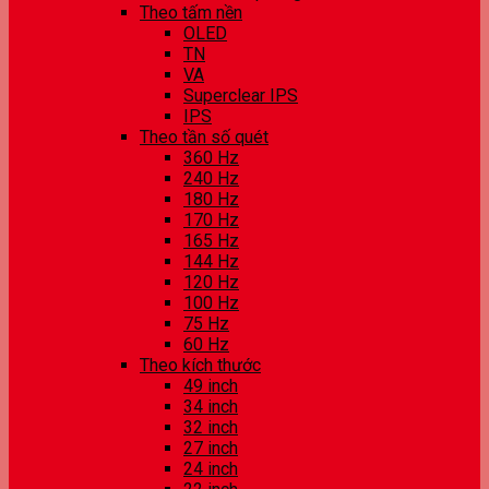
Theo tấm nền
OLED
TN
VA
Superclear IPS
IPS
Theo tần số quét
360 Hz
240 Hz
180 Hz
170 Hz
165 Hz
144 Hz
120 Hz
100 Hz
75 Hz
60 Hz
Theo kích thước
49 inch
34 inch
32 inch
27 inch
24 inch