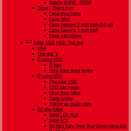
Nguồn 400W - 500W
Case - Thùng máy
Case theo hãng
Case Mini
Case Gaming 2 mặt kính (hồ cá)
Case Gaming 1 mặt kính
Case văn phòng
RAM, SSD, HDD, Thẻ nhớ
USB
Thẻ nhớ ❯
Ổ cứng HDD
Ổ Nas
HDD theo dung lượng
Ổ cứng SSD
Phụ kiện SSD
SSD gắn ngoài
Chọn theo hãng
Dung lượng
Thế hệ và chuẩn cắm
Bộ nhớ RAM
RAM LED RGB
RAM ECC
Bộ Nhớ Ram Theo Bus Chính Hãng Giá