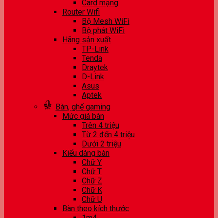
Card mạng
Router Wifi
Bộ Mesh WiFi
Bộ phát WiFi
Hãng sản xuất
TP-Link
Tenda
Draytek
D-Link
Asus
Aptek
Bàn, ghế gaming
Mức giá bàn
Trên 4 triệu
Từ 2 đến 4 triệu
Dưới 2 triệu
Kiểu dáng bàn
Chữ Y
Chữ T
Chữ Z
Chữ K
Chữ U
Bàn theo kích thước
1m4