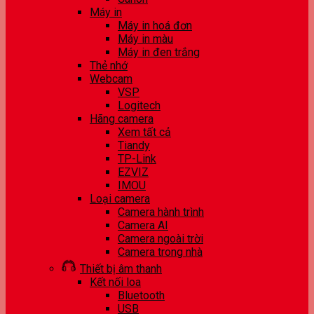
Máy in
Máy in hoá đơn
Máy in màu
Máy in đen trắng
Thẻ nhớ
Webcam
VSP
Logitech
Hãng camera
Xem tất cả
Tiandy
TP-Link
EZVIZ
IMOU
Loại camera
Camera hành trình
Camera AI
Camera ngoài trời
Camera trong nhà
Thiết bị âm thanh
Kết nối loa
Bluetooth
USB