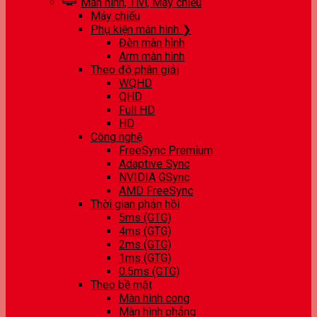
Màn hình, Tivi, Máy chiếu
Máy chiếu
Phụ kiện màn hình ❯
Đèn màn hình
Arm màn hình
Theo độ phân giải
WQHD
QHD
Full HD
HD
Công nghệ
FreeSync Premium
Adaptive Sync
NVIDIA GSync
AMD FreeSync
Thời gian phản hồi
5ms (GTG)
4ms (GTG)
2ms (GTG)
1ms (GTG)
0.5ms (GTG)
Theo bề mặt
Màn hình cong
Màn hình phẳng