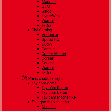
Manson
OEM
Sihoo
HyperWork
Warrior
E-Dra
Ghế Gaming
Vertagear
Speed HQ
Ducky
Centaur
Cooler Master
Corsair
Cougar
Warrior
E-Dra
Phím, chuột, tai nghe
Tay cầm game
Tay cầm Rapoo
Tay cầm Dareu
Tay cầm Machenike
Tai nghe theo nhu cầu
Nhu cầu