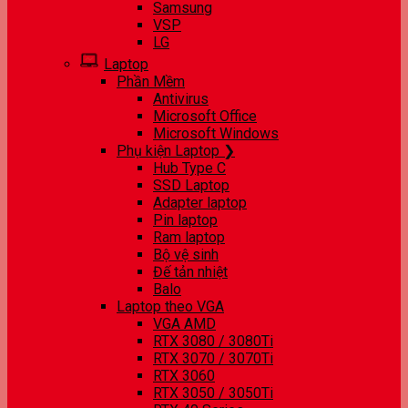
Samsung
VSP
LG
Laptop
Phần Mềm
Antivirus
Microsoft Office
Microsoft Windows
Phụ kiện Laptop ❯
Hub Type C
SSD Laptop
Adapter laptop
Pin laptop
Ram laptop
Bộ vệ sinh
Đế tản nhiệt
Balo
Laptop theo VGA
VGA AMD
RTX 3080 / 3080Ti
RTX 3070 / 3070Ti
RTX 3060
RTX 3050 / 3050Ti