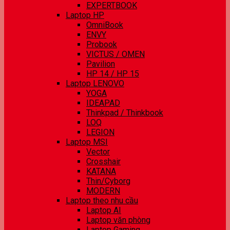
EXPERTBOOK
Laptop HP
OmniBook
ENVY
Probook
VICTUS / OMEN
Pavilion
HP 14 / HP 15
Laptop LENOVO
YOGA
IDEAPAD
Thinkpad / Thinkbook
LOQ
LEGION
Laptop MSI
Vector
Crosshair
KATANA
Thin/Cyborg
MODERN
Laptop theo nhu cầu
Laptop AI
Laptop văn phòng
Laptop Gaming