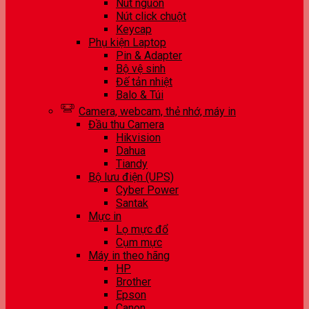
Nút nguồn
Nút click chuột
Keycap
Phụ kiện Laptop
Pin & Adapter
Bộ vệ sinh
Đế tản nhiệt
Balo & Túi
Camera, webcam, thẻ nhớ, máy in
Đầu thu Camera
Hikvision
Dahua
Tiandy
Bộ lưu điện (UPS)
Cyber Power
Santak
Mực in
Lọ mực đổ
Cụm mực
Máy in theo hãng
HP
Brother
Epson
Canon