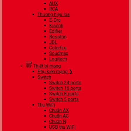
AUX
RCA
Thương hiệu loa
E-Dra
Kisonli
Edifier
Bosston
JBL
Colorfire
Soudmax
Logitech
Thiết bị mạng
Phụ kiện mạng ❯
Switch
Switch 24 ports
Switch 16 ports
Switch 8 ports
Switch 5 ports
Thu WiFi
Chuẩn AX
Chuẩn AC
Chuẩn N
USB thu WiFi