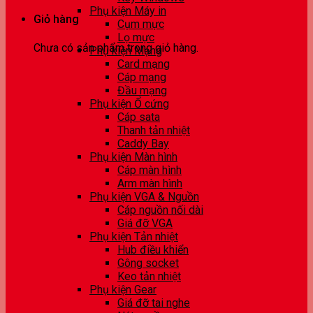
Phụ kiện Máy in
Giỏ hàng
Cụm mực
Lọ mực
Chưa có sản phẩm trong giỏ hàng.
Phụ kiện Mạng
Card mạng
Cáp mạng
Đầu mạng
Phụ kiện Ổ cứng
Cáp sata
Thanh tản nhiệt
Caddy Bay
Phụ kiện Màn hình
Cáp màn hình
Arm màn hình
Phụ kiện VGA & Nguồn
Cáp nguồn nối dài
Giá đỡ VGA
Phụ kiện Tản nhiệt
Hub điều khiển
Gông socket
Keo tản nhiệt
Phụ kiện Gear
Giá đỡ tai nghe