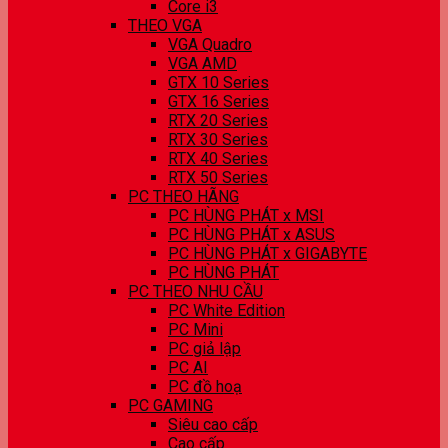
Core i3
THEO VGA
VGA Quadro
VGA AMD
GTX 10 Series
GTX 16 Series
RTX 20 Series
RTX 30 Series
RTX 40 Series
RTX 50 Series
PC THEO HÃNG
PC HÙNG PHÁT x MSI
PC HÙNG PHÁT x ASUS
PC HÙNG PHÁT x GIGABYTE
PC HÙNG PHÁT
PC THEO NHU CẦU
PC White Edition
PC Mini
PC giả lập
PC AI
PC đồ hoạ
PC GAMING
Siêu cao cấp
Cao cấp