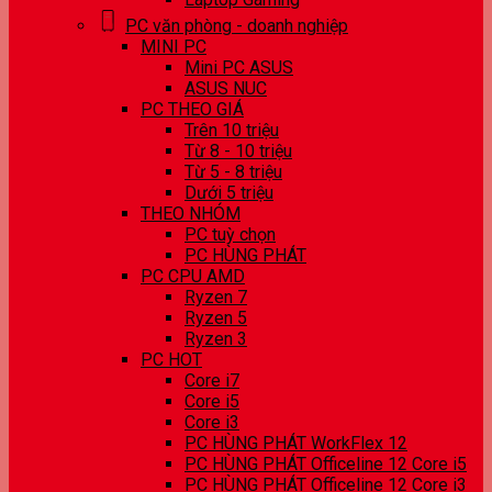
PC văn phòng - doanh nghiệp
MINI PC
Mini PC ASUS
ASUS NUC
PC THEO GIÁ
Trên 10 triệu
Từ 8 - 10 triệu
Từ 5 - 8 triệu
Dưới 5 triệu
THEO NHÓM
PC tuỳ chọn
PC HÙNG PHÁT
PC CPU AMD
Ryzen 7
Ryzen 5
Ryzen 3
PC HOT
Core i7
Core i5
Core i3
PC HÙNG PHÁT WorkFlex 12
PC HÙNG PHÁT Officeline 12 Core i5
PC HÙNG PHÁT Officeline 12 Core i3