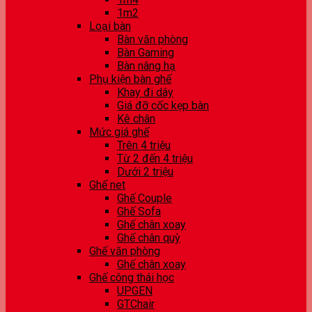
1m2
Loại bàn
Bàn văn phòng
Bàn Gaming
Bàn nâng hạ
Phụ kiện bàn ghế
Khay đi dây
Giá đỡ cốc kẹp bàn
Kê chân
Mức giá ghế
Trên 4 triệu
Từ 2 đến 4 triệu
Dưới 2 triệu
Ghế net
Ghế Couple
Ghế Sofa
Ghế chân xoay
Ghế chân quỳ
Ghế văn phòng
Ghế chân xoay
Ghế công thái học
UPGEN
GTChair