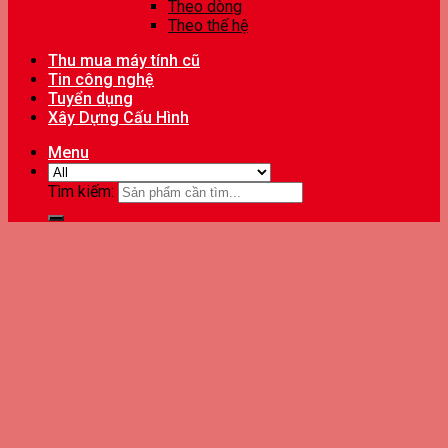
Theo dòng
Theo thế hệ
Thu mua máy tính cũ
Tin công nghệ
Tuyển dụng
Xây Dựng Cấu Hình
Menu
Tìm kiếm: