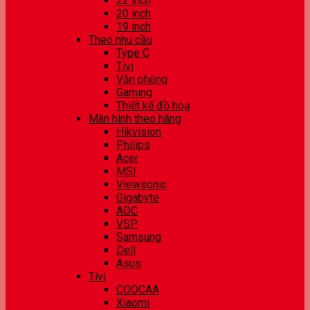
22 inch
20 inch
19 inch
Theo nhu cầu
Type C
Tivi
Văn phòng
Gaming
Thiết kế đồ hoạ
Màn hình theo hãng
Hikvision
Philips
Acer
MSI
Viewsonic
Gigabyte
AOC
VSP
Samsung
Dell
Asus
Tivi
COOCAA
Xiaomi