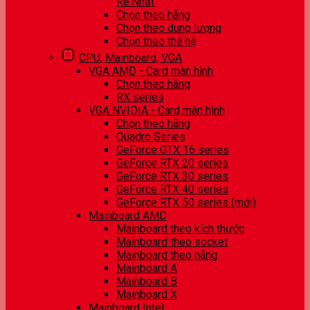
Rẻ Nhất
Chọn theo hãng
Chọn theo dung lượng
Chọn theo thế hệ
CPU, Mainboard, VGA
VGA AMD - Card màn hình
Chọn theo hãng
RX series
VGA NVIDIA - Card màn hình
Chọn theo hãng
Quadro Series
GeForce GTX 16 series
GeForce RTX 20 series
GeForce RTX 30 series
GeForce RTX 40 series
GeForce RTX 50 series (mới)
Mainboard AMD
Mainboard theo kích thước
Mainboard theo socket
Mainboard theo hãng
Mainboard A
Mainboard B
Mainboard X
Mainboard Intel