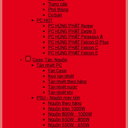
Trung cấp
Phổ thông
Cơ bản
PC HOT
PC HÙNG PHÁT Relaw
PC HÙNG PHÁT Eagle S
PC HÙNG PHÁT Pegasus A
PC HÙNG PHÁT Falcon D Plus
PC HÙNG PHÁT Falcon C
PC HÙNG PHÁT Falcon E
Case, Tản, Nguồn
Tản nhiệt PC
Fan Case
Keo tản nhiệt
Tản nhiệt theo hãng
Tản nhiệt nước
Tản nhiệt khí
PSU - Nguồn máy tính
Nguồn theo hãng
Nguồn trên 1000W
Nguồn 800W - 1000W
Nguồn 650W - 800W
Nguồn 550W - 650W