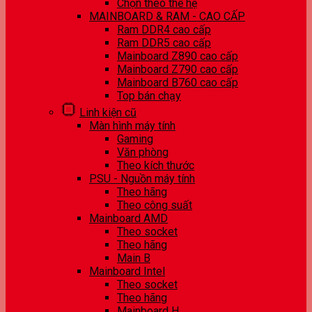
Chọn theo thế hệ
MAINBOARD & RAM - CAO CẤP
Ram DDR4 cao cấp
Ram DDR5 cao cấp
Mainboard Z890 cao cấp
Mainboard Z790 cao cấp
Mainboard B760 cao cấp
Top bán chạy
Linh kiện cũ
Màn hình máy tính
Gaming
Văn phòng
Theo kích thước
PSU - Nguồn máy tính
Theo hãng
Theo công suất
Mainboard AMD
Theo socket
Theo hãng
Main B
Mainboard Intel
Theo socket
Theo hãng
Mainboard H