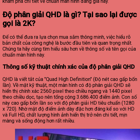
khám phá chi tiết về chuẩn màn hình đáng giá này.
Độ phân giải QHD là gì? Tại sao lại được
gọi là 2K?
Để có thể đưa ra lựa chọn mua sắm thông minh, việc hiểu rõ
bản chất của công nghệ là bước đầu tiên và quan trọng nhất.
Chúng ta hãy cùng tìm hiểu sâu hơn về thông số và tên gọi của
chuẩn màn hình này.
Thông số kỹ thuật chính xác của độ phân giải QHD
QHD là viết tắt của "Quad High Definition" (Độ nét cao gấp bốn
lần). Về mặt kỹ thuật, một màn hình có độ phân giải QHD sẽ
hiển thị chính xác 2560 pixel theo chiều ngang và 1440 pixel
theo chiều dọc, tạo nên tổng cộng 3.686.400 điểm ảnh. Con số
này cao gấp bốn lần so với độ phân giải HD tiêu chuẩn (1280
x 720). Nhờ mật độ điểm ảnh dày đặc hơn đáng kể so với HD
và Full HD, chất lượng hình ảnh hiển thị trở nên chi tiết, mịn
màng và sống động hơn rất nhiều.