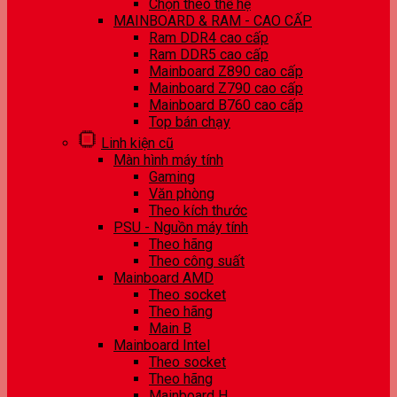
Chọn theo thế hệ
MAINBOARD & RAM - CAO CẤP
Ram DDR4 cao cấp
Ram DDR5 cao cấp
Mainboard Z890 cao cấp
Mainboard Z790 cao cấp
Mainboard B760 cao cấp
Top bán chạy
Linh kiện cũ
Màn hình máy tính
Gaming
Văn phòng
Theo kích thước
PSU - Nguồn máy tính
Theo hãng
Theo công suất
Mainboard AMD
Theo socket
Theo hãng
Main B
Mainboard Intel
Theo socket
Theo hãng
Mainboard H