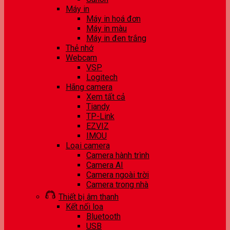
Máy in
Máy in hoá đơn
Máy in màu
Máy in đen trắng
Thẻ nhớ
Webcam
VSP
Logitech
Hãng camera
Xem tất cả
Tiandy
TP-Link
EZVIZ
IMOU
Loại camera
Camera hành trình
Camera AI
Camera ngoài trời
Camera trong nhà
Thiết bị âm thanh
Kết nối loa
Bluetooth
USB