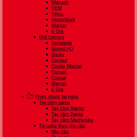
Manson
OEM
Sihoo
HyperWork
Warrior
E-Dra
Ghế Gaming
Vertagear
Speed HQ
Ducky
Centaur
Cooler Master
Corsair
Cougar
Warrior
E-Dra
Phím, chuột, tai nghe
Tay cầm game
Tay cầm Rapoo
Tay cầm Dareu
Tay cầm Machenike
Tai nghe theo nhu cầu
Nhu cầu