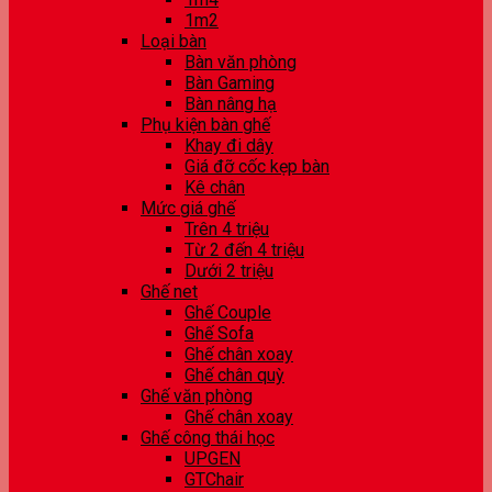
1m2
Loại bàn
Bàn văn phòng
Bàn Gaming
Bàn nâng hạ
Phụ kiện bàn ghế
Khay đi dây
Giá đỡ cốc kẹp bàn
Kê chân
Mức giá ghế
Trên 4 triệu
Từ 2 đến 4 triệu
Dưới 2 triệu
Ghế net
Ghế Couple
Ghế Sofa
Ghế chân xoay
Ghế chân quỳ
Ghế văn phòng
Ghế chân xoay
Ghế công thái học
UPGEN
GTChair