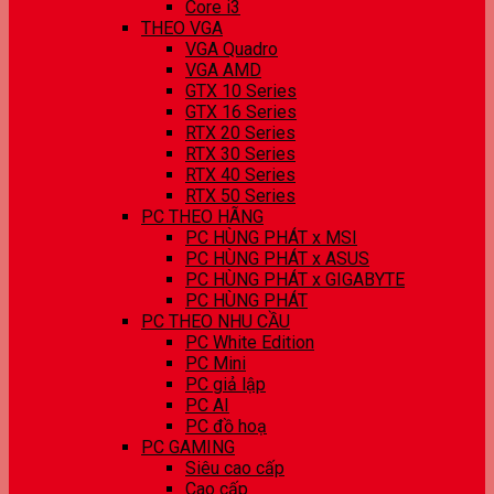
Core i3
THEO VGA
VGA Quadro
VGA AMD
GTX 10 Series
GTX 16 Series
RTX 20 Series
RTX 30 Series
RTX 40 Series
RTX 50 Series
PC THEO HÃNG
PC HÙNG PHÁT x MSI
PC HÙNG PHÁT x ASUS
PC HÙNG PHÁT x GIGABYTE
PC HÙNG PHÁT
PC THEO NHU CẦU
PC White Edition
PC Mini
PC giả lập
PC AI
PC đồ hoạ
PC GAMING
Siêu cao cấp
Cao cấp