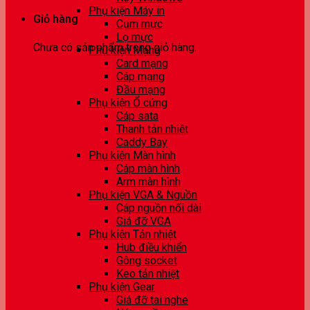
Phụ kiện Máy in
Giỏ hàng
Cụm mực
Lọ mực
Chưa có sản phẩm trong giỏ hàng.
Phụ kiện Mạng
Card mạng
Cáp mạng
Đầu mạng
Phụ kiện Ổ cứng
Cáp sata
Thanh tản nhiệt
Caddy Bay
Phụ kiện Màn hình
Cáp màn hình
Arm màn hình
Phụ kiện VGA & Nguồn
Cáp nguồn nối dài
Giá đỡ VGA
Phụ kiện Tản nhiệt
Hub điều khiển
Gông socket
Keo tản nhiệt
Phụ kiện Gear
Giá đỡ tai nghe