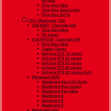
Rẻ Nhất
Chọn theo hãng
Chọn theo dung lượng
Chọn theo thế hệ
CPU, Mainboard, VGA
VGA AMD - Card màn hình
Chọn theo hãng
RX series
VGA NVIDIA - Card màn hình
Chọn theo hãng
Quadro Series
GeForce GTX 16 series
GeForce RTX 20 series
GeForce RTX 30 series
GeForce RTX 40 series
GeForce RTX 50 series (mới)
Mainboard AMD
Mainboard theo kích thước
Mainboard theo socket
Mainboard theo hãng
Mainboard A
Mainboard B
Mainboard X
Mainboard Intel