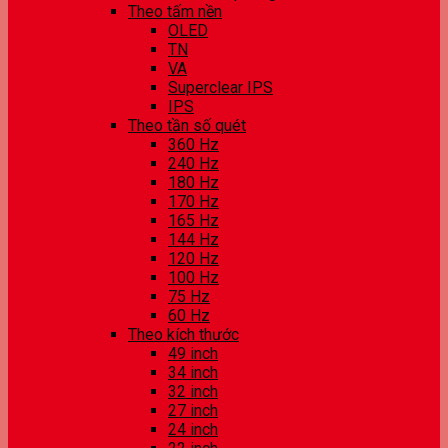
Theo tấm nền
OLED
TN
VA
Superclear IPS
IPS
Theo tần số quét
360 Hz
240 Hz
180 Hz
170 Hz
165 Hz
144 Hz
120 Hz
100 Hz
75 Hz
60 Hz
Theo kích thước
49 inch
34 inch
32 inch
27 inch
24 inch