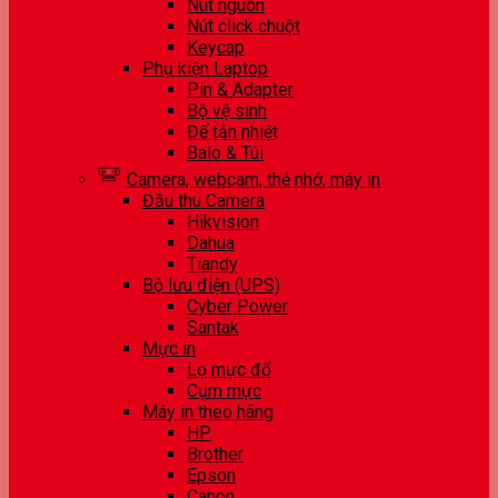
Nút nguồn
Nút click chuột
Keycap
Phụ kiện Laptop
Pin & Adapter
Bộ vệ sinh
Đế tản nhiệt
Balo & Túi
Camera, webcam, thẻ nhớ, máy in
Đầu thu Camera
Hikvision
Dahua
Tiandy
Bộ lưu điện (UPS)
Cyber Power
Santak
Mực in
Lọ mực đổ
Cụm mực
Máy in theo hãng
HP
Brother
Epson
Canon