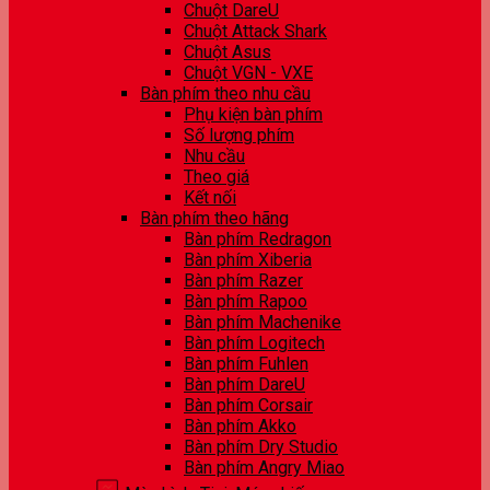
Chuột DareU
Chuột Attack Shark
Chuột Asus
Chuột VGN - VXE
Bàn phím theo nhu cầu
Phụ kiện bàn phím
Số lượng phím
Nhu cầu
Theo giá
Kết nối
Bàn phím theo hãng
Bàn phím Redragon
Bàn phím Xiberia
Bàn phím Razer
Bàn phím Rapoo
Bàn phím Machenike
Bàn phím Logitech
Bàn phím Fuhlen
Bàn phím DareU
Bàn phím Corsair
Bàn phím Akko
Bàn phím Dry Studio
Bàn phím Angry Miao