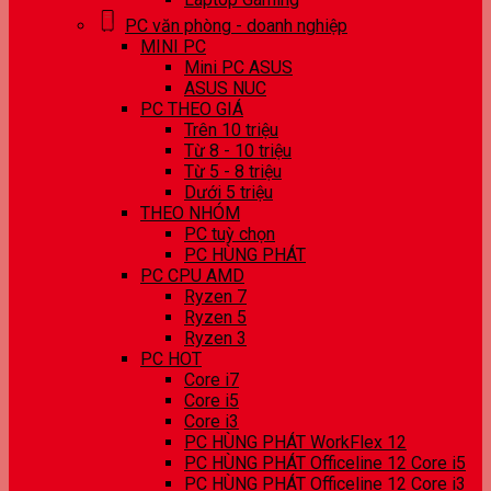
PC văn phòng - doanh nghiệp
MINI PC
Mini PC ASUS
ASUS NUC
PC THEO GIÁ
Trên 10 triệu
Từ 8 - 10 triệu
Từ 5 - 8 triệu
Dưới 5 triệu
THEO NHÓM
PC tuỳ chọn
PC HÙNG PHÁT
PC CPU AMD
Ryzen 7
Ryzen 5
Ryzen 3
PC HOT
Core i7
Core i5
Core i3
PC HÙNG PHÁT WorkFlex 12
PC HÙNG PHÁT Officeline 12 Core i5
PC HÙNG PHÁT Officeline 12 Core i3