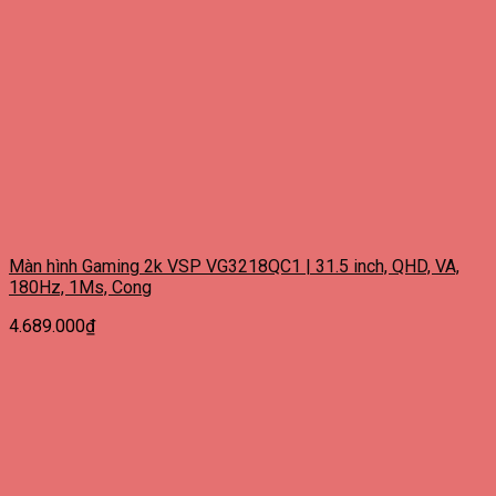
Màn hình Gaming 2k VSP VG3218QC1 | 31.5 inch, QHD, VA,
180Hz, 1Ms, Cong
4.689.000
₫