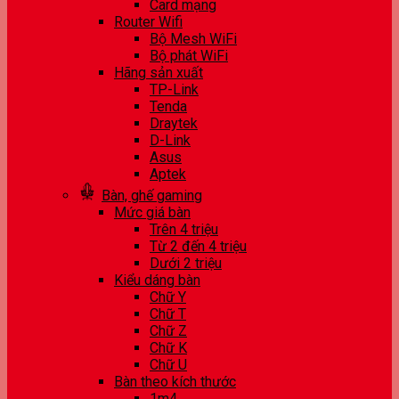
Card mạng
Router Wifi
Bộ Mesh WiFi
Bộ phát WiFi
Hãng sản xuất
TP-Link
Tenda
Draytek
D-Link
Asus
Aptek
Bàn, ghế gaming
Mức giá bàn
Trên 4 triệu
Từ 2 đến 4 triệu
Dưới 2 triệu
Kiểu dáng bàn
Chữ Y
Chữ T
Chữ Z
Chữ K
Chữ U
Bàn theo kích thước
1m4