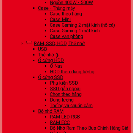
Nguồn 400W - 500W
Case - Thùng máy
Case theo hãng
Case Mini
Case Gaming 2 mặt kính (hồ cá)
Case Gaming 1 mặt kính
Case văn phòng
RAM, SSD, HDD, Thẻ nhớ
USB
Thẻ nhớ ❯
Ổ cứng HDD
Ổ Nas
HDD theo dung lượng
Ổ cứng SSD
Phụ kiện SSD
SSD gắn ngoài
Chọn theo hãng
Dung lượng
Thế hệ và chuẩn cắm
Bộ nhớ RAM
RAM LED RGB
RAM ECC
Bộ Nhớ Ram Theo Bus Chính Hãng Giá