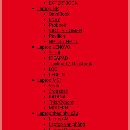
EXPERTBOOK
Laptop HP
OmniBook
ENVY
Probook
VICTUS / OMEN
Pavilion
HP 14 / HP 15
Laptop LENOVO
YOGA
IDEAPAD
Thinkpad / Thinkbook
LOQ
LEGION
Laptop MSI
Vector
Crosshair
KATANA
Thin/Cyborg
MODERN
Laptop theo nhu cầu
Laptop AI
Laptop văn phòng
Laptop Gaming