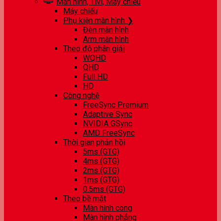
Màn hình, Tivi, Máy chiếu
Máy chiếu
Phụ kiện màn hình ❯
Đèn màn hình
Arm màn hình
Theo độ phân giải
WQHD
QHD
Full HD
HD
Công nghệ
FreeSync Premium
Adaptive Sync
NVIDIA GSync
AMD FreeSync
Thời gian phản hồi
5ms (GTG)
4ms (GTG)
2ms (GTG)
1ms (GTG)
0.5ms (GTG)
Theo bề mặt
Màn hình cong
Màn hình phẳng