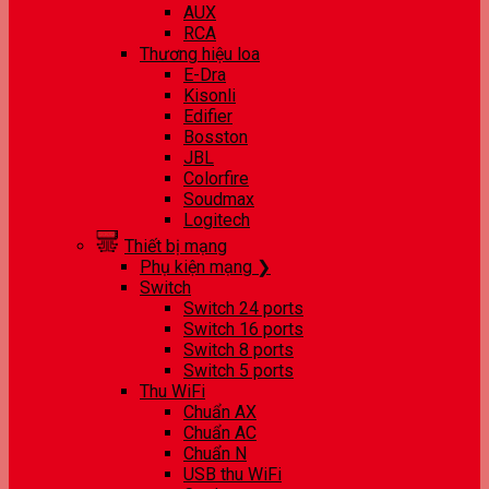
AUX
RCA
Thương hiệu loa
E-Dra
Kisonli
Edifier
Bosston
JBL
Colorfire
Soudmax
Logitech
Thiết bị mạng
Phụ kiện mạng ❯
Switch
Switch 24 ports
Switch 16 ports
Switch 8 ports
Switch 5 ports
Thu WiFi
Chuẩn AX
Chuẩn AC
Chuẩn N
USB thu WiFi