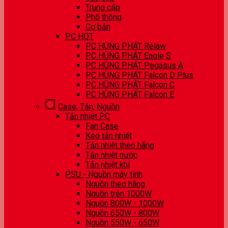
Trung cấp
Phổ thông
Cơ bản
PC HOT
PC HÙNG PHÁT Relaw
PC HÙNG PHÁT Eagle S
PC HÙNG PHÁT Pegasus A
PC HÙNG PHÁT Falcon D Plus
PC HÙNG PHÁT Falcon C
PC HÙNG PHÁT Falcon E
Case, Tản, Nguồn
Tản nhiệt PC
Fan Case
Keo tản nhiệt
Tản nhiệt theo hãng
Tản nhiệt nước
Tản nhiệt khí
PSU - Nguồn máy tính
Nguồn theo hãng
Nguồn trên 1000W
Nguồn 800W - 1000W
Nguồn 650W - 800W
Nguồn 550W - 650W