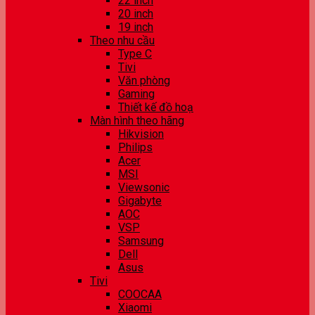
22 inch
20 inch
19 inch
Theo nhu cầu
Type C
Tivi
Văn phòng
Gaming
Thiết kế đồ hoạ
Màn hình theo hãng
Hikvision
Philips
Acer
MSI
Viewsonic
Gigabyte
AOC
VSP
Samsung
Dell
Asus
Tivi
COOCAA
Xiaomi