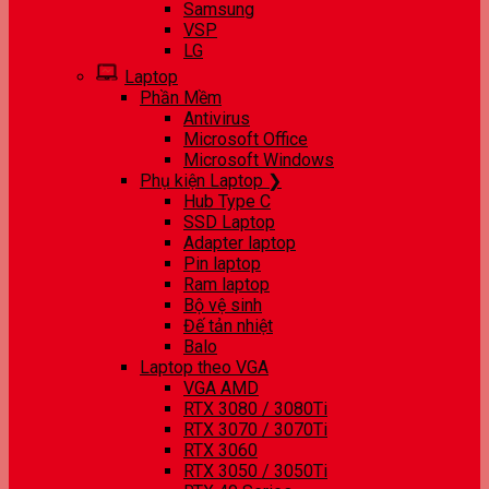
Samsung
VSP
LG
Laptop
Phần Mềm
Antivirus
Microsoft Office
Microsoft Windows
Phụ kiện Laptop ❯
Hub Type C
SSD Laptop
Adapter laptop
Pin laptop
Ram laptop
Bộ vệ sinh
Đế tản nhiệt
Balo
Laptop theo VGA
VGA AMD
RTX 3080 / 3080Ti
RTX 3070 / 3070Ti
RTX 3060
RTX 3050 / 3050Ti