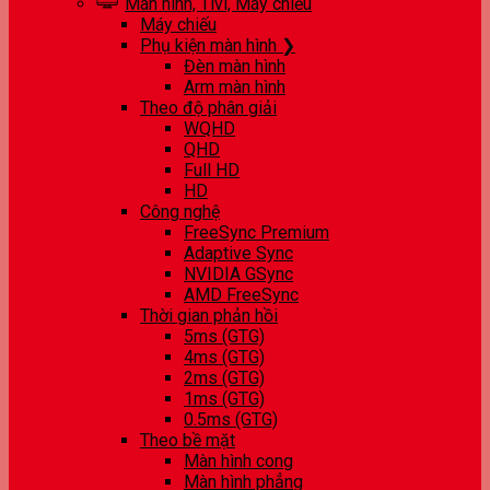
Màn hình, Tivi, Máy chiếu
Máy chiếu
Phụ kiện màn hình ❯
Đèn màn hình
Arm màn hình
Theo độ phân giải
WQHD
QHD
Full HD
HD
Công nghệ
FreeSync Premium
Adaptive Sync
NVIDIA GSync
AMD FreeSync
Thời gian phản hồi
5ms (GTG)
4ms (GTG)
2ms (GTG)
1ms (GTG)
0.5ms (GTG)
Theo bề mặt
Màn hình cong
Màn hình phẳng