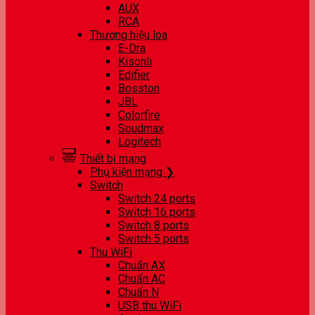
AUX
RCA
Thương hiệu loa
E-Dra
Kisonli
Edifier
Bosston
JBL
Colorfire
Soudmax
Logitech
Thiết bị mạng
Phụ kiện mạng ❯
Switch
Switch 24 ports
Switch 16 ports
Switch 8 ports
Switch 5 ports
Thu WiFi
Chuẩn AX
Chuẩn AC
Chuẩn N
USB thu WiFi