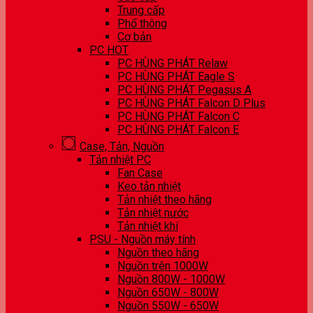
Trung cấp
Phổ thông
Cơ bản
PC HOT
PC HÙNG PHÁT Relaw
PC HÙNG PHÁT Eagle S
PC HÙNG PHÁT Pegasus A
PC HÙNG PHÁT Falcon D Plus
PC HÙNG PHÁT Falcon C
PC HÙNG PHÁT Falcon E
Case, Tản, Nguồn
Tản nhiệt PC
Fan Case
Keo tản nhiệt
Tản nhiệt theo hãng
Tản nhiệt nước
Tản nhiệt khí
PSU - Nguồn máy tính
Nguồn theo hãng
Nguồn trên 1000W
Nguồn 800W - 1000W
Nguồn 650W - 800W
Nguồn 550W - 650W