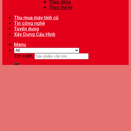
Theo dòng
Theo thế hệ
Thu mua máy tính cũ
Tin công nghệ
Tuyển dụng
Xây Dựng Cấu Hình
Menu
Tìm kiếm: