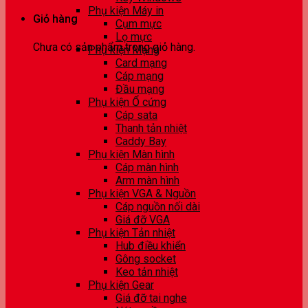
Phụ kiện Máy in
Giỏ hàng
Cụm mực
Lọ mực
Chưa có sản phẩm trong giỏ hàng.
Phụ kiện Mạng
Card mạng
Cáp mạng
Đầu mạng
Phụ kiện Ổ cứng
Cáp sata
Thanh tản nhiệt
Caddy Bay
Phụ kiện Màn hình
Cáp màn hình
Arm màn hình
Phụ kiện VGA & Nguồn
Cáp nguồn nối dài
Giá đỡ VGA
Phụ kiện Tản nhiệt
Hub điều khiển
Gông socket
Keo tản nhiệt
Phụ kiện Gear
Giá đỡ tai nghe