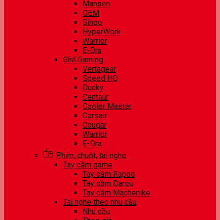
Manson
OEM
Sihoo
HyperWork
Warrior
E-Dra
Ghế Gaming
Vertagear
Speed HQ
Ducky
Centaur
Cooler Master
Corsair
Cougar
Warrior
E-Dra
Phím, chuột, tai nghe
Tay cầm game
Tay cầm Rapoo
Tay cầm Dareu
Tay cầm Machenike
Tai nghe theo nhu cầu
Nhu cầu