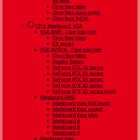
Rẻ Nhất
Chọn theo hãng
Chọn theo dung lượng
Chọn theo thế hệ
CPU, Mainboard, VGA
VGA AMD - Card màn hình
Chọn theo hãng
RX series
VGA NVIDIA - Card màn hình
Chọn theo hãng
Quadro Series
GeForce GTX 16 series
GeForce RTX 20 series
GeForce RTX 30 series
GeForce RTX 40 series
GeForce RTX 50 series (mới)
Mainboard AMD
Mainboard theo kích thước
Mainboard theo socket
Mainboard theo hãng
Mainboard A
Mainboard B
Mainboard X
Mainboard Intel