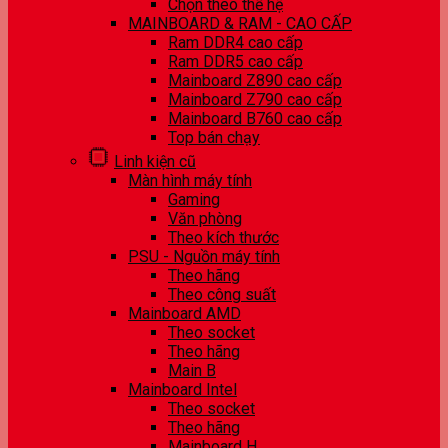
Chọn theo thế hệ
MAINBOARD & RAM - CAO CẤP
Ram DDR4 cao cấp
Ram DDR5 cao cấp
Mainboard Z890 cao cấp
Mainboard Z790 cao cấp
Mainboard B760 cao cấp
Top bán chạy
Linh kiện cũ
Màn hình máy tính
Gaming
Văn phòng
Theo kích thước
PSU - Nguồn máy tính
Theo hãng
Theo công suất
Mainboard AMD
Theo socket
Theo hãng
Main B
Mainboard Intel
Theo socket
Theo hãng
Mainboard H