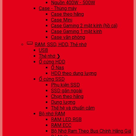
Nguồn 400W - 500W
Case - Thùng máy
Case theo hãng
Case Mini
Case Gaming 2 mặt kính (hồ cá)
Case Gaming 1 mặt kính
Case văn phòng
RAM, SSD, HDD, Thẻ nhớ
USB
Thẻ nhớ ❯
Ổ cứng HDD
Ổ Nas
HDD theo dung lượng
Ổ cứng SSD
Phụ kiện SSD
SSD gắn ngoài
Chọn theo hãng
Dung lượng
Thế hệ và chuẩn cắm
Bộ nhớ RAM
RAM LED RGB
RAM ECC
Bộ Nhớ Ram Theo Bus Chính Hãng Giá