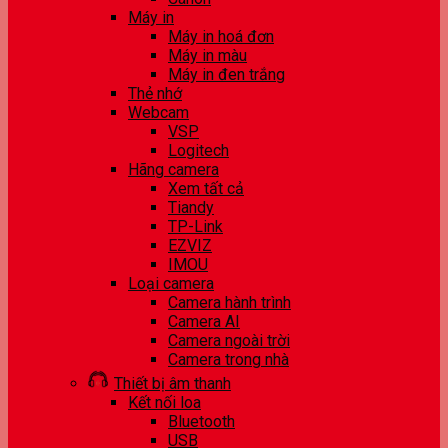
Máy in
Máy in hoá đơn
Máy in màu
Máy in đen trắng
Thẻ nhớ
Webcam
VSP
Logitech
Hãng camera
Xem tất cả
Tiandy
TP-Link
EZVIZ
IMOU
Loại camera
Camera hành trình
Camera AI
Camera ngoài trời
Camera trong nhà
Thiết bị âm thanh
Kết nối loa
Bluetooth
USB