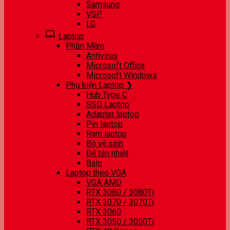
Samsung
VSP
LG
Laptop
Phần Mềm
Antivirus
Microsoft Office
Microsoft Windows
Phụ kiện Laptop ❯
Hub Type C
SSD Laptop
Adapter laptop
Pin laptop
Ram laptop
Bộ vệ sinh
Đế tản nhiệt
Balo
Laptop theo VGA
VGA AMD
RTX 3080 / 3080Ti
RTX 3070 / 3070Ti
RTX 3060
RTX 3050 / 3050Ti