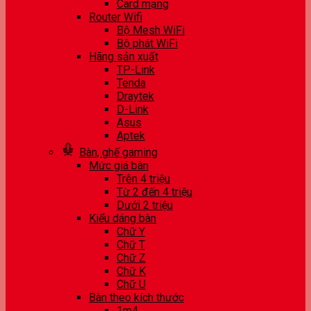
Card mạng
Router Wifi
Bộ Mesh WiFi
Bộ phát WiFi
Hãng sản xuất
TP-Link
Tenda
Draytek
D-Link
Asus
Aptek
Bàn, ghế gaming
Mức giá bàn
Trên 4 triệu
Từ 2 đến 4 triệu
Dưới 2 triệu
Kiểu dáng bàn
Chữ Y
Chữ T
Chữ Z
Chữ K
Chữ U
Bàn theo kích thước
1m4