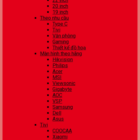
22 inch
20 inch
19 inch
Theo nhu cầu
Type C
Tivi
Văn phòng
Gaming
Thiết kế đồ hoạ
Màn hình theo hãng
Hikvision
Philips
Acer
MSI
Viewsonic
Gigabyte
AOC
VSP
Samsung
Dell
Asus
Tivi
COOCAA
Xiaomi