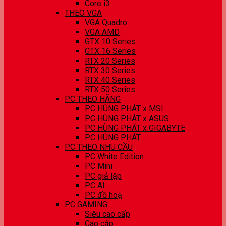
Core i3
THEO VGA
VGA Quadro
VGA AMD
GTX 10 Series
GTX 16 Series
RTX 20 Series
RTX 30 Series
RTX 40 Series
RTX 50 Series
PC THEO HÃNG
PC HÙNG PHÁT x MSI
PC HÙNG PHÁT x ASUS
PC HÙNG PHÁT x GIGABYTE
PC HÙNG PHÁT
PC THEO NHU CẦU
PC White Edition
PC Mini
PC giả lập
PC AI
PC đồ hoạ
PC GAMING
Siêu cao cấp
Cao cấp