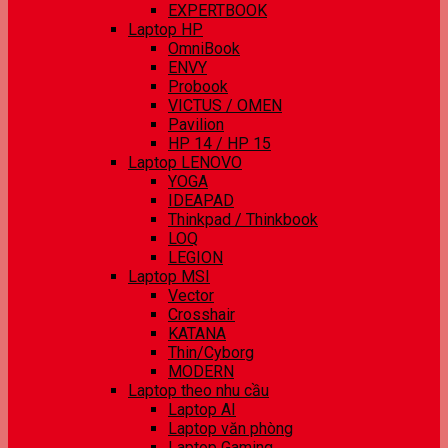
EXPERTBOOK
Laptop HP
OmniBook
ENVY
Probook
VICTUS / OMEN
Pavilion
HP 14 / HP 15
Laptop LENOVO
YOGA
IDEAPAD
Thinkpad / Thinkbook
LOQ
LEGION
Laptop MSI
Vector
Crosshair
KATANA
Thin/Cyborg
MODERN
Laptop theo nhu cầu
Laptop AI
Laptop văn phòng
Laptop Gaming