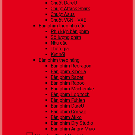
Chuột DareU
Chuột Attack Shark
Chuột Asus
Chuột VGN - VXE
Bàn phím theo nhu cầu
Phụ kiện bàn phím
Số lượng phím
Nhu cầu
Theo giá
Kết nối
Bàn phím theo hãng
Bàn phím Redragon
Bàn phím Xiberia
Bàn phím Razer
Bàn phím Rapoo
Bàn phím Machenike
Bàn phím Logitech
Bàn phím Fuhlen
Bàn phím DareU
Bàn phím Corsair
Bàn phím Akko
Bàn phím Dry Studio
Bàn phím Angry Miao