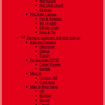
Nút nguồn
Nút click chuột
Keycap
Phụ kiện Laptop
Pin & Adapter
Bộ vệ sinh
Đế tản nhiệt
Balo & Túi
Camera, webcam, thẻ nhớ, máy in
Đầu thu Camera
Hikvision
Dahua
Tiandy
Bộ lưu điện (UPS)
Cyber Power
Santak
Mực in
Lọ mực đổ
Cụm mực
Máy in theo hãng
HP
Brother
Epson
Canon