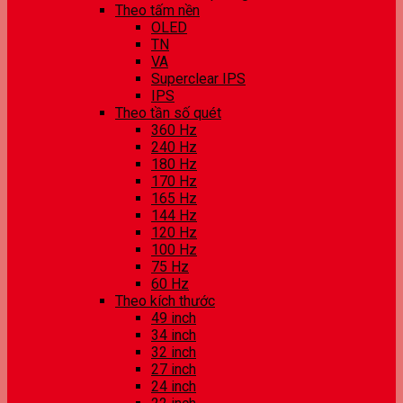
Theo tấm nền
OLED
TN
VA
Superclear IPS
IPS
Theo tần số quét
360 Hz
240 Hz
180 Hz
170 Hz
165 Hz
144 Hz
120 Hz
100 Hz
75 Hz
60 Hz
Theo kích thước
49 inch
34 inch
32 inch
27 inch
24 inch