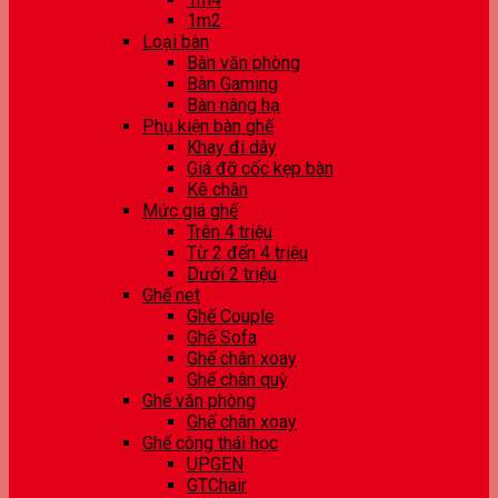
1m2
Loại bàn
Bàn văn phòng
Bàn Gaming
Bàn nâng hạ
Phụ kiện bàn ghế
Khay đi dây
Giá đỡ cốc kẹp bàn
Kê chân
Mức giá ghế
Trên 4 triệu
Từ 2 đến 4 triệu
Dưới 2 triệu
Ghế net
Ghế Couple
Ghế Sofa
Ghế chân xoay
Ghế chân quỳ
Ghế văn phòng
Ghế chân xoay
Ghế công thái học
UPGEN
GTChair