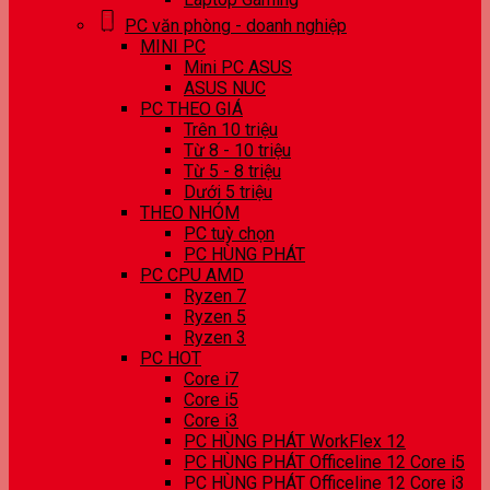
PC văn phòng - doanh nghiệp
MINI PC
Mini PC ASUS
ASUS NUC
PC THEO GIÁ
Trên 10 triệu
Từ 8 - 10 triệu
Từ 5 - 8 triệu
Dưới 5 triệu
THEO NHÓM
PC tuỳ chọn
PC HÙNG PHÁT
PC CPU AMD
Ryzen 7
Ryzen 5
Ryzen 3
PC HOT
Core i7
Core i5
Core i3
PC HÙNG PHÁT WorkFlex 12
PC HÙNG PHÁT Officeline 12 Core i5
PC HÙNG PHÁT Officeline 12 Core i3