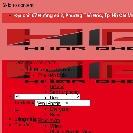
Skip to content
Địa chỉ: 67 Đường số 2, Phường Thủ Đức, Tp. Hồ Chí M
Danh mục sản phẩm
Phụ kiện, phần mềm
Phụ kiện khác
Củ sạc
Đế sạc
Sạc dự phòng
Đèn
Tìm kiếm:
Pin iPhone
Energizer
Bison
Đăng nhập
Phần mềm
Giỏ hàng
Office
Phần mềm diệt Virus