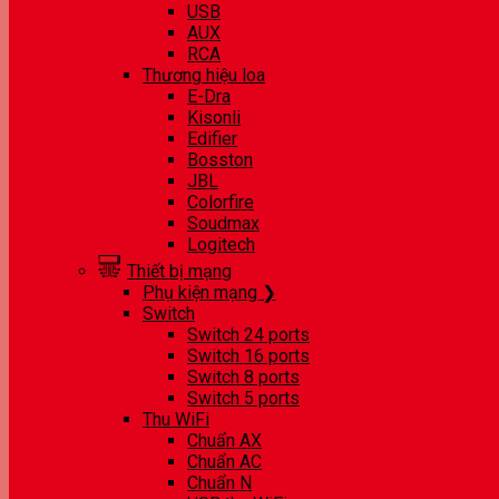
USB
AUX
RCA
Thương hiệu loa
E-Dra
Kisonli
Edifier
Bosston
JBL
Colorfire
Soudmax
Logitech
Thiết bị mạng
Phụ kiện mạng ❯
Switch
Switch 24 ports
Switch 16 ports
Switch 8 ports
Switch 5 ports
Thu WiFi
Chuẩn AX
Chuẩn AC
Chuẩn N