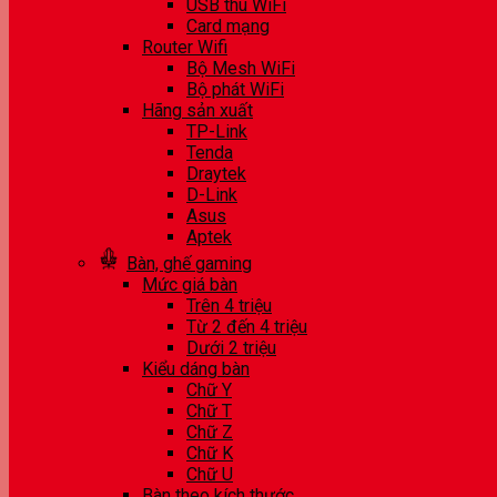
USB thu WiFi
Card mạng
Router Wifi
Bộ Mesh WiFi
Bộ phát WiFi
Hãng sản xuất
TP-Link
Tenda
Draytek
D-Link
Asus
Aptek
Bàn, ghế gaming
Mức giá bàn
Trên 4 triệu
Từ 2 đến 4 triệu
Dưới 2 triệu
Kiểu dáng bàn
Chữ Y
Chữ T
Chữ Z
Chữ K
Chữ U
Bàn theo kích thước