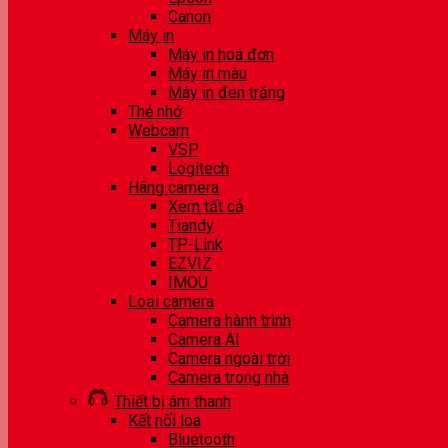
Canon
Máy in
Máy in hoá đơn
Máy in màu
Máy in đen trắng
Thẻ nhớ
Webcam
VSP
Logitech
Hãng camera
Xem tất cả
Tiandy
TP-Link
EZVIZ
IMOU
Loại camera
Camera hành trình
Camera AI
Camera ngoài trời
Camera trong nhà
Thiết bị âm thanh
Kết nối loa
Bluetooth