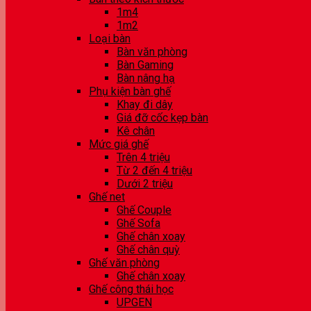
1m4
1m2
Loại bàn
Bàn văn phòng
Bàn Gaming
Bàn nâng hạ
Phụ kiện bàn ghế
Khay đi dây
Giá đỡ cốc kẹp bàn
Kê chân
Mức giá ghế
Trên 4 triệu
Từ 2 đến 4 triệu
Dưới 2 triệu
Ghế net
Ghế Couple
Ghế Sofa
Ghế chân xoay
Ghế chân quỳ
Ghế văn phòng
Ghế chân xoay
Ghế công thái học
UPGEN