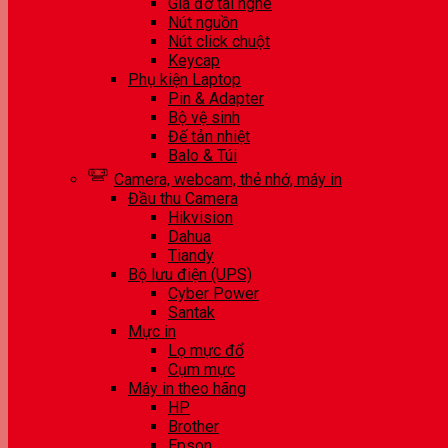
Giá đỡ tai nghe
Nút nguồn
Nút click chuột
Keycap
Phụ kiện Laptop
Pin & Adapter
Bộ vệ sinh
Đế tản nhiệt
Balo & Túi
Camera, webcam, thẻ nhớ, máy in
Đầu thu Camera
Hikvision
Dahua
Tiandy
Bộ lưu điện (UPS)
Cyber Power
Santak
Mực in
Lọ mực đổ
Cụm mực
Máy in theo hãng
HP
Brother
Epson