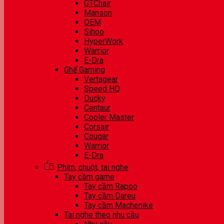
GTChair
Manson
OEM
Sihoo
HyperWork
Warrior
E-Dra
Ghế Gaming
Vertagear
Speed HQ
Ducky
Centaur
Cooler Master
Corsair
Cougar
Warrior
E-Dra
Phím, chuột, tai nghe
Tay cầm game
Tay cầm Rapoo
Tay cầm Dareu
Tay cầm Machenike
Tai nghe theo nhu cầu