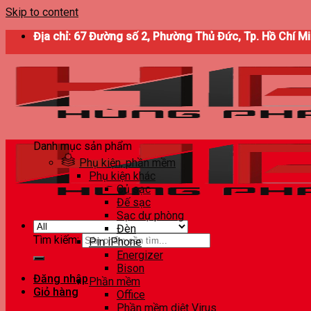
Skip to content
Địa chỉ: 67 Đường số 2, Phường Thủ Đức, Tp. Hồ Chí M
Danh mục sản phẩm
Phụ kiện, phần mềm
Phụ kiện khác
Củ sạc
Đế sạc
Sạc dự phòng
Đèn
Tìm kiếm:
Pin iPhone
Energizer
Bison
Đăng nhập
Phần mềm
Giỏ hàng
Office
Phần mềm diệt Virus