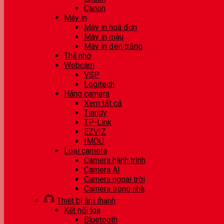
Canon
Máy in
Máy in hoá đơn
Máy in màu
Máy in đen trắng
Thẻ nhớ
Webcam
VSP
Logitech
Hãng camera
Xem tất cả
Tiandy
TP-Link
EZVIZ
IMOU
Loại camera
Camera hành trình
Camera AI
Camera ngoài trời
Camera trong nhà
Thiết bị âm thanh
Kết nối loa
Bluetooth