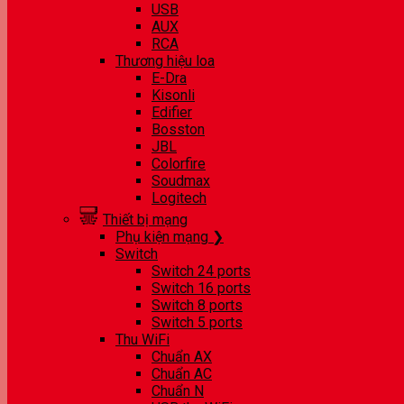
USB
AUX
RCA
Thương hiệu loa
E-Dra
Kisonli
Edifier
Bosston
JBL
Colorfire
Soudmax
Logitech
Thiết bị mạng
Phụ kiện mạng ❯
Switch
Switch 24 ports
Switch 16 ports
Switch 8 ports
Switch 5 ports
Thu WiFi
Chuẩn AX
Chuẩn AC
Chuẩn N