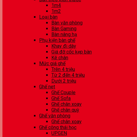
1m4
1m2
Loại bàn
Bàn văn phòng
Bàn Gaming
Bàn nâng hạ
Phụ kiện bàn ghế
Khay đi dây
Giá đỡ cốc kẹp bàn
Kê chân
Mức giá ghế
Trên 4 triệu
Từ 2 đến 4 triệu
Dưới 2 triệu
Ghế net
Ghế Couple
Ghế Sofa
Ghế chân xoay
Ghế chân quỳ
Ghế văn phòng
Ghế chân xoay
Ghế công thái học
UPGEN