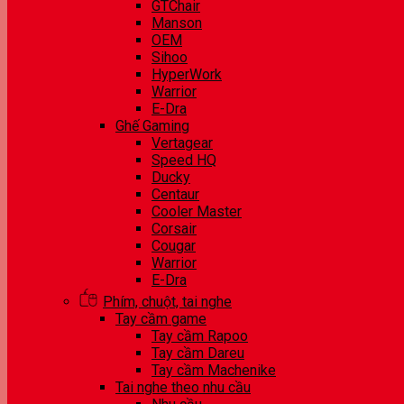
GTChair
Manson
OEM
Sihoo
HyperWork
Warrior
E-Dra
Ghế Gaming
Vertagear
Speed HQ
Ducky
Centaur
Cooler Master
Corsair
Cougar
Warrior
E-Dra
Phím, chuột, tai nghe
Tay cầm game
Tay cầm Rapoo
Tay cầm Dareu
Tay cầm Machenike
Tai nghe theo nhu cầu