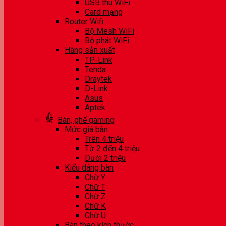
USB thu WiFi
Card mạng
Router Wifi
Bộ Mesh WiFi
Bộ phát WiFi
Hãng sản xuất
TP-Link
Tenda
Draytek
D-Link
Asus
Aptek
Bàn, ghế gaming
Mức giá bàn
Trên 4 triệu
Từ 2 đến 4 triệu
Dưới 2 triệu
Kiểu dáng bàn
Chữ Y
Chữ T
Chữ Z
Chữ K
Chữ U
Bàn theo kích thước