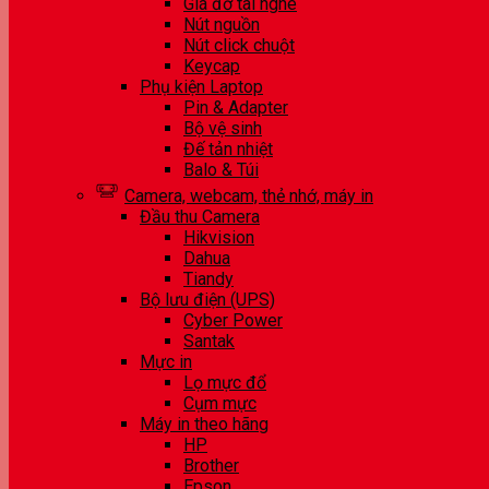
Giá đỡ tai nghe
Nút nguồn
Nút click chuột
Keycap
Phụ kiện Laptop
Pin & Adapter
Bộ vệ sinh
Đế tản nhiệt
Balo & Túi
Camera, webcam, thẻ nhớ, máy in
Đầu thu Camera
Hikvision
Dahua
Tiandy
Bộ lưu điện (UPS)
Cyber Power
Santak
Mực in
Lọ mực đổ
Cụm mực
Máy in theo hãng
HP
Brother
Epson