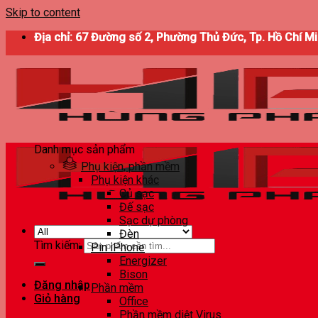
Skip to content
Địa chỉ: 67 Đường số 2, Phường Thủ Đức, Tp. Hồ Chí M
Danh mục sản phẩm
Phụ kiện, phần mềm
Phụ kiện khác
Củ sạc
Đế sạc
Sạc dự phòng
Đèn
Tìm kiếm:
Pin iPhone
Energizer
Bison
Đăng nhập
Phần mềm
Giỏ hàng
Office
Phần mềm diệt Virus