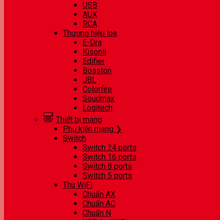
USB
AUX
RCA
Thương hiệu loa
E-Dra
Kisonli
Edifier
Bosston
JBL
Colorfire
Soudmax
Logitech
Thiết bị mạng
Phụ kiện mạng ❯
Switch
Switch 24 ports
Switch 16 ports
Switch 8 ports
Switch 5 ports
Thu WiFi
Chuẩn AX
Chuẩn AC
Chuẩn N