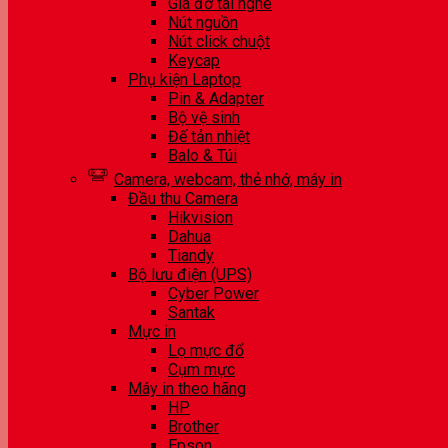
Giá đỡ tai nghe
Nút nguồn
Nút click chuột
Keycap
Phụ kiện Laptop
Pin & Adapter
Bộ vệ sinh
Đế tản nhiệt
Balo & Túi
Camera, webcam, thẻ nhớ, máy in
Đầu thu Camera
Hikvision
Dahua
Tiandy
Bộ lưu điện (UPS)
Cyber Power
Santak
Mực in
Lọ mực đổ
Cụm mực
Máy in theo hãng
HP
Brother
Epson