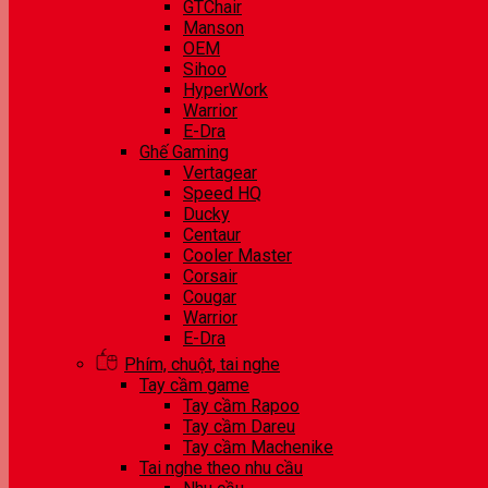
GTChair
Manson
OEM
Sihoo
HyperWork
Warrior
E-Dra
Ghế Gaming
Vertagear
Speed HQ
Ducky
Centaur
Cooler Master
Corsair
Cougar
Warrior
E-Dra
Phím, chuột, tai nghe
Tay cầm game
Tay cầm Rapoo
Tay cầm Dareu
Tay cầm Machenike
Tai nghe theo nhu cầu