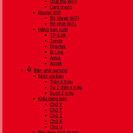
USB thu WiFi
Card mạng
Router Wifi
Bộ Mesh WiFi
Bộ phát WiFi
Hãng sản xuất
TP-Link
Tenda
Draytek
D-Link
Asus
Aptek
Bàn, ghế gaming
Mức giá bàn
Trên 4 triệu
Từ 2 đến 4 triệu
Dưới 2 triệu
Kiểu dáng bàn
Chữ Y
Chữ T
Chữ Z
Chữ K
Chữ U
Bàn theo kích thước