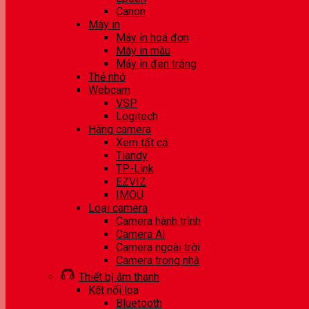
Canon
Máy in
Máy in hoá đơn
Máy in màu
Máy in đen trắng
Thẻ nhớ
Webcam
VSP
Logitech
Hãng camera
Xem tất cả
Tiandy
TP-Link
EZVIZ
IMOU
Loại camera
Camera hành trình
Camera AI
Camera ngoài trời
Camera trong nhà
Thiết bị âm thanh
Kết nối loa
Bluetooth