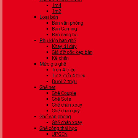
1m4
1m2
Loại bàn
Bàn văn phòng
Bàn Gaming
Bàn nâng hạ
Phụ kiện bàn ghế
Khay đi dây
Giá đỡ cốc kẹp bàn
Kê chân
Mức giá ghế
Trên 4 triệu
Từ 2 đến 4 triệu
Dưới 2 triệu
Ghế net
Ghế Couple
Ghế Sofa
Ghế chân xoay
Ghế chân quỳ
Ghế văn phòng
Ghế chân xoay
Ghế công thái học
UPGEN