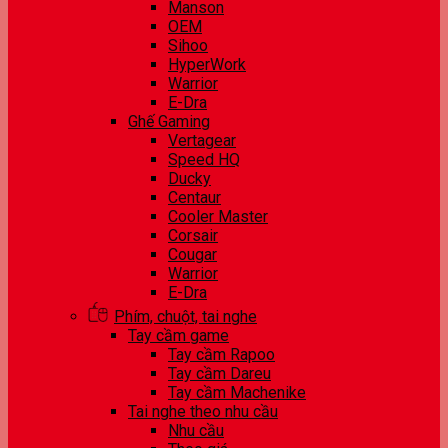
Manson
OEM
Sihoo
HyperWork
Warrior
E-Dra
Ghế Gaming
Vertagear
Speed HQ
Ducky
Centaur
Cooler Master
Corsair
Cougar
Warrior
E-Dra
Phím, chuột, tai nghe
Tay cầm game
Tay cầm Rapoo
Tay cầm Dareu
Tay cầm Machenike
Tai nghe theo nhu cầu
Nhu cầu