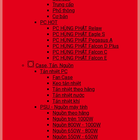
Trung cấp
Phổ thông
Cơ bản
PC HOT
PC HÙNG PHÁT Relaw
PC HÙNG PHÁT Eagle S
PC HÙNG PHÁT Pegasus A
PC HÙNG PHÁT Falcon D Plus
PC HÙNG PHÁT Falcon C
PC HÙNG PHÁT Falcon E
Case, Tản, Nguồn
Tản nhiệt PC
Fan Case
Keo tản nhiệt
Tản nhiệt theo hãng
Tản nhiệt nước
Tản nhiệt khí
PSU - Nguồn máy tính
Nguồn theo hãng
Nguồn trên 1000W
Nguồn 800W - 1000W
Nguồn 650W - 800W
Nguồn 550W - 650W