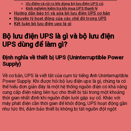
Ưu điểm và rủi ro khi dùng bộ lưu điện UPS cũ
Kinh nghiệm kiểm tra khi mua UPS thanh lý
Hướng dẫn bảo trì và sửa bộ lưu điện UPS cơ bản
Nguyên lý hoạt động của các chế độ trong UPS
Kết luận bộ lưu điện ups là gì
Bộ lưu điện UPS là gì và bộ lưu điện
UPS dùng để làm gì?
Định nghĩa về thiết bị UPS (Uninterruptible Power
Supply)
Về cơ bản, UPS là viết tắt của cụm từ tiếng Anh Uninterruptible
Power Supply. Khi được hỏi bộ lưu điện ups là gì, chúng ta có
thể hiểu đơn giản đây là một hệ thống nguồn điện có khả năng
cung cấp điện năng liên tục cho thiết bị tải trong một khoảng
thời gian nhất định khi nguồn điện lưới gặp sự cố. Khác với
máy phát điện cần thời gian để khởi động, UPS hoạt động gần
như tức thì, đảm bảo thiết bị không bị tắt nguồn đột ngột.