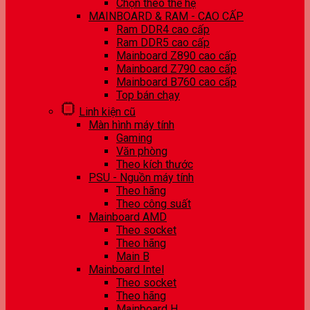
Chọn theo thế hệ
MAINBOARD & RAM - CAO CẤP
Ram DDR4 cao cấp
Ram DDR5 cao cấp
Mainboard Z890 cao cấp
Mainboard Z790 cao cấp
Mainboard B760 cao cấp
Top bán chạy
Linh kiện cũ
Màn hình máy tính
Gaming
Văn phòng
Theo kích thước
PSU - Nguồn máy tính
Theo hãng
Theo công suất
Mainboard AMD
Theo socket
Theo hãng
Main B
Mainboard Intel
Theo socket
Theo hãng
Mainboard H