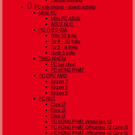
PC văn phòng - doanh nghiệp
MINI PC
Mini PC ASUS
ASUS NUC
PC THEO GIÁ
Trên 10 triệu
Từ 8 - 10 triệu
Từ 5 - 8 triệu
Dưới 5 triệu
THEO NHÓM
PC tuỳ chọn
PC HÙNG PHÁT
PC CPU AMD
Ryzen 7
Ryzen 5
Ryzen 3
PC HOT
Core i7
Core i5
Core i3
PC HÙNG PHÁT WorkFlex 12
PC HÙNG PHÁT Officeline 12 Core i5
PC HÙNG PHÁT Officeline 12 Core i3