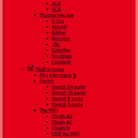
AUX
RCA
Thương hiệu loa
E-Dra
Kisonli
Edifier
Bosston
JBL
Colorfire
Soudmax
Logitech
Thiết bị mạng
Phụ kiện mạng ❯
Switch
Switch 24 ports
Switch 16 ports
Switch 8 ports
Switch 5 ports
Thu WiFi
Chuẩn AX
Chuẩn AC
Chuẩn N
USB thu WiFi