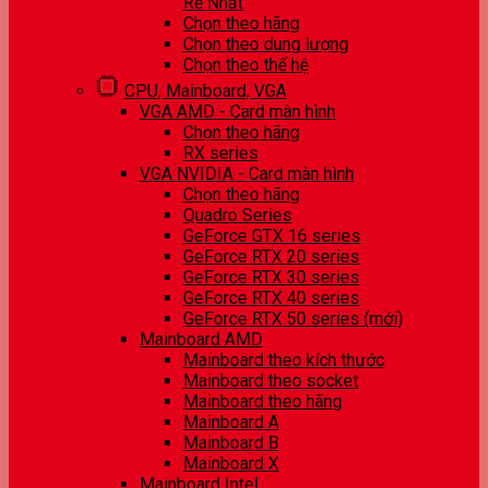
Rẻ Nhất
Chọn theo hãng
Chọn theo dung lượng
Chọn theo thế hệ
CPU, Mainboard, VGA
VGA AMD - Card màn hình
Chọn theo hãng
RX series
VGA NVIDIA - Card màn hình
Chọn theo hãng
Quadro Series
GeForce GTX 16 series
GeForce RTX 20 series
GeForce RTX 30 series
GeForce RTX 40 series
GeForce RTX 50 series (mới)
Mainboard AMD
Mainboard theo kích thước
Mainboard theo socket
Mainboard theo hãng
Mainboard A
Mainboard B
Mainboard X
Mainboard Intel