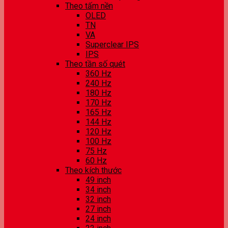
Theo tấm nền
OLED
TN
VA
Superclear IPS
IPS
Theo tần số quét
360 Hz
240 Hz
180 Hz
170 Hz
165 Hz
144 Hz
120 Hz
100 Hz
75 Hz
60 Hz
Theo kích thước
49 inch
34 inch
32 inch
27 inch
24 inch