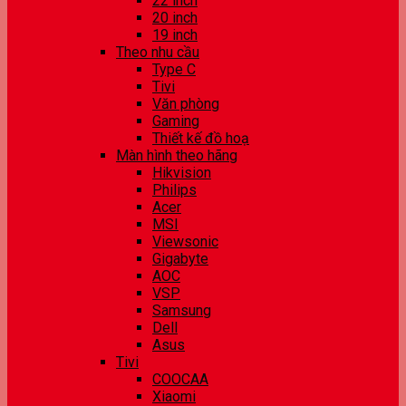
22 inch
20 inch
19 inch
Theo nhu cầu
Type C
Tivi
Văn phòng
Gaming
Thiết kế đồ hoạ
Màn hình theo hãng
Hikvision
Philips
Acer
MSI
Viewsonic
Gigabyte
AOC
VSP
Samsung
Dell
Asus
Tivi
COOCAA
Xiaomi