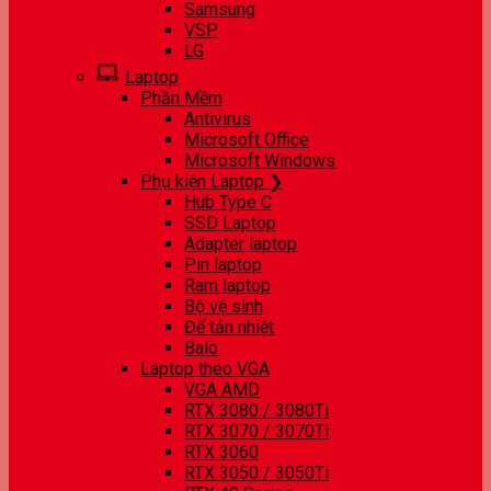
Samsung
VSP
LG
Laptop
Phần Mềm
Antivirus
Microsoft Office
Microsoft Windows
Phụ kiện Laptop ❯
Hub Type C
SSD Laptop
Adapter laptop
Pin laptop
Ram laptop
Bộ vệ sinh
Đế tản nhiệt
Balo
Laptop theo VGA
VGA AMD
RTX 3080 / 3080Ti
RTX 3070 / 3070Ti
RTX 3060
RTX 3050 / 3050Ti