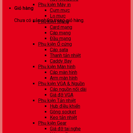
Phụ kiện Máy in
Giỏ hàng
Cụm mực
Lọ mực
Chưa có sản phẩm trong giỏ hàng.
Phụ kiện Mạng
Card mạng
Cáp mạng
Đầu mạng
Phụ kiện Ổ cứng
Cáp sata
Thanh tản nhiệt
Caddy Bay
Phụ kiện Màn hình
Cáp màn hình
Arm màn hình
Phụ kiện VGA & Nguồn
Cáp nguồn nối dài
Giá đỡ VGA
Phụ kiện Tản nhiệt
Hub điều khiển
Gông socket
Keo tản nhiệt
Phụ kiện Gear
Giá đỡ tai nghe