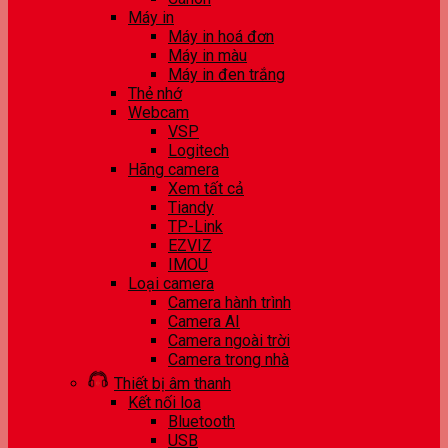
Máy in
Máy in hoá đơn
Máy in màu
Máy in đen trắng
Thẻ nhớ
Webcam
VSP
Logitech
Hãng camera
Xem tất cả
Tiandy
TP-Link
EZVIZ
IMOU
Loại camera
Camera hành trình
Camera AI
Camera ngoài trời
Camera trong nhà
Thiết bị âm thanh
Kết nối loa
Bluetooth
USB