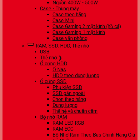
Nguồn 400W - 500W
Case - Thùng máy
Case theo hãng
Case Mini
Case Gaming 2 mặt kính (hồ cá)
Case Gaming 1 mặt kính
Case văn phòng
RAM, SSD, HDD, Thẻ nhớ
USB
Thẻ nhớ ❯
Ổ cứng HDD
Ổ Nas
HDD theo dung lượng
Ổ cứng SSD
Phụ kiện SSD
SSD gắn ngoài
Chọn theo hãng
Dung lượng
Thế hệ và chuẩn cắm
Bộ nhớ RAM
RAM LED RGB
RAM ECC
Bộ Nhớ Ram Theo Bus Chính Hãng Giá