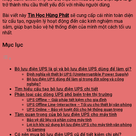
trở thành nhu cầu thiết yếu đối với nhiều người dùng.
Bài viết này
Tin Học Hùng Phát
sẽ cung cấp cái nhìn toàn diện
từ cấu tạo, nguyên lý hoạt động đến các kinh nghiệm mua
sắm, giúp bạn bảo vệ hệ thống điện của mình một cách tối ưu
nhất.
Mục lục
Bộ lưu điện UPS là gì và bộ lưu điện UPS dùng để làm gì?
Định nghĩa về thiết bị UPS (Uninterruptible Power Supply)
Bộ lưu điện UPS dùng để làm gì trong đời sống và công
nghiệp?
Tìm hiểu cấu tạo bộ lưu điện UPS chi tiết
Phân loại các dòng UPS phổ biến trên thị trường
UPS Offline – Giải pháp tiết kiệm cho gia đình
UPS Offline Line-Interactive – Tối ưu cho thiết bị văn phòng
UPS Online – Bảo vệ tuyệt đối cho hệ thống quan trọng
Tầm quan trọng của bộ lưu điện UPS cho máy tính
Bảo vệ dữ liệu và phần cứng máy tính
Lợi ích khi sử dụng bộ lưu điện UPS cho máy tính văn phòng
và Gaming
Có nên mua bộ lưu điện UPS cũ để tiết kiệm chi phí?