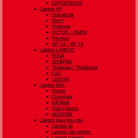
EXPERTBOOK
Laptop HP
OmniBook
ENVY
Probook
VICTUS / OMEN
Pavilion
HP 14 / HP 15
Laptop LENOVO
YOGA
IDEAPAD
Thinkpad / Thinkbook
LOQ
LEGION
Laptop MSI
Vector
Crosshair
KATANA
Thin/Cyborg
MODERN
Laptop theo nhu cầu
Laptop AI
Laptop văn phòng
Laptop Gaming