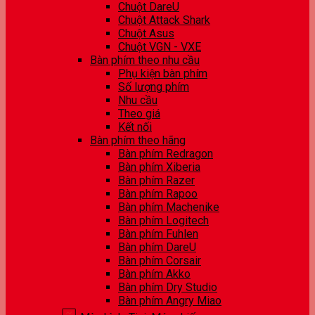
Chuột DareU
Chuột Attack Shark
Chuột Asus
Chuột VGN - VXE
Bàn phím theo nhu cầu
Phụ kiện bàn phím
Số lượng phím
Nhu cầu
Theo giá
Kết nối
Bàn phím theo hãng
Bàn phím Redragon
Bàn phím Xiberia
Bàn phím Razer
Bàn phím Rapoo
Bàn phím Machenike
Bàn phím Logitech
Bàn phím Fuhlen
Bàn phím DareU
Bàn phím Corsair
Bàn phím Akko
Bàn phím Dry Studio
Bàn phím Angry Miao