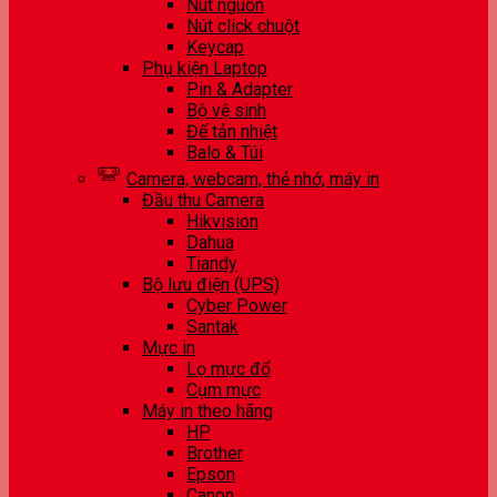
Nút nguồn
Nút click chuột
Keycap
Phụ kiện Laptop
Pin & Adapter
Bộ vệ sinh
Đế tản nhiệt
Balo & Túi
Camera, webcam, thẻ nhớ, máy in
Đầu thu Camera
Hikvision
Dahua
Tiandy
Bộ lưu điện (UPS)
Cyber Power
Santak
Mực in
Lọ mực đổ
Cụm mực
Máy in theo hãng
HP
Brother
Epson
Canon