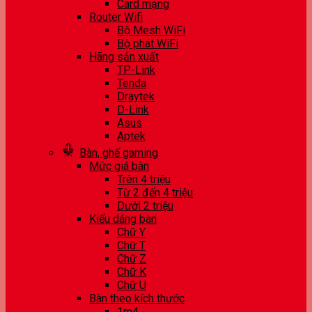
Card mạng
Router Wifi
Bộ Mesh WiFi
Bộ phát WiFi
Hãng sản xuất
TP-Link
Tenda
Draytek
D-Link
Asus
Aptek
Bàn, ghế gaming
Mức giá bàn
Trên 4 triệu
Từ 2 đến 4 triệu
Dưới 2 triệu
Kiểu dáng bàn
Chữ Y
Chữ T
Chữ Z
Chữ K
Chữ U
Bàn theo kích thước
1m4