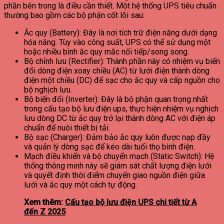
phần bên trong là điều cần thiết. Một hệ thống UPS tiêu chuẩn
thường bao gồm các bộ phận cốt lõi sau:
Ắc quy (Battery): Đây là nơi tích trữ điện năng dưới dạng
hóa năng. Tùy vào công suất, UPS có thể sử dụng một
hoặc nhiều bình ắc quy mắc nối tiếp/song song.
Bộ chỉnh lưu (Rectifier): Thành phần này có nhiệm vụ biến
đổi dòng điện xoay chiều (AC) từ lưới điện thành dòng
điện một chiều (DC) để sạc cho ắc quy và cấp nguồn cho
bộ nghịch lưu.
Bộ biến đổi (Inverter): Đây là bộ phận quan trọng nhất
trong cấu tạo bộ lưu điện ups, thực hiện nhiệm vụ nghịch
lưu dòng DC từ ắc quy trở lại thành dòng AC với điện áp
chuẩn để nuôi thiết bị tải.
Bộ sạc (Charger): Đảm bảo ắc quy luôn được nạp đầy
và quản lý dòng sạc để kéo dài tuổi thọ bình điện.
Mạch điều khiển và bộ chuyển mạch (Static Switch): Hệ
thống thông minh này sẽ giám sát chất lượng điện lưới
và quyết định thời điểm chuyển giao nguồn điện giữa
lưới và ắc quy một cách tự động.
Xem thêm:
Cấu tạo bộ lưu điện UPS chi tiết từ A
đến Z 2025