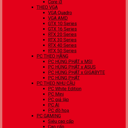
Core i3
THEO VGA
VGA Quadro
VGA AMD
GTX 10 Series
GTX 16 Series
RTX 20 Series
RTX 30 Series
RTX 40 Series
RTX 50 Series
PC THEO HÃNG
PC HÙNG PHÁT x MSI
PC HÙNG PHÁT x ASUS
PC HÙNG PHÁT x GIGABYTE
PC HÙNG PHÁT
PC THEO NHU CẦU
PC White Edition
PC Mini
PC giả lập
PC AI
PC đồ hoạ
PC GAMING
Siêu cao cấp
Cao cấp