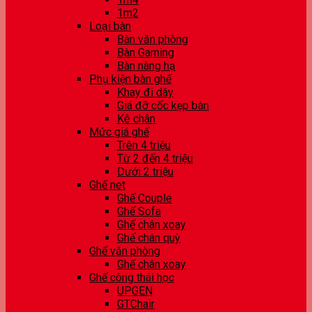
1m2
Loại bàn
Bàn văn phòng
Bàn Gaming
Bàn nâng hạ
Phụ kiện bàn ghế
Khay đi dây
Giá đỡ cốc kẹp bàn
Kê chân
Mức giá ghế
Trên 4 triệu
Từ 2 đến 4 triệu
Dưới 2 triệu
Ghế net
Ghế Couple
Ghế Sofa
Ghế chân xoay
Ghế chân quỳ
Ghế văn phòng
Ghế chân xoay
Ghế công thái học
UPGEN
GTChair