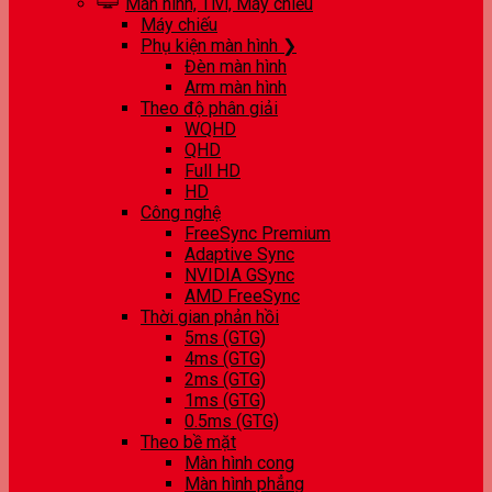
Màn hình, Tivi, Máy chiếu
Máy chiếu
Phụ kiện màn hình ❯
Đèn màn hình
Arm màn hình
Theo độ phân giải
WQHD
QHD
Full HD
HD
Công nghệ
FreeSync Premium
Adaptive Sync
NVIDIA GSync
AMD FreeSync
Thời gian phản hồi
5ms (GTG)
4ms (GTG)
2ms (GTG)
1ms (GTG)
0.5ms (GTG)
Theo bề mặt
Màn hình cong
Màn hình phẳng