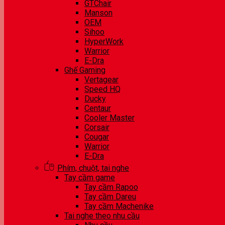
GTChair
Manson
OEM
Sihoo
HyperWork
Warrior
E-Dra
Ghế Gaming
Vertagear
Speed HQ
Ducky
Centaur
Cooler Master
Corsair
Cougar
Warrior
E-Dra
Phím, chuột, tai nghe
Tay cầm game
Tay cầm Rapoo
Tay cầm Dareu
Tay cầm Machenike
Tai nghe theo nhu cầu