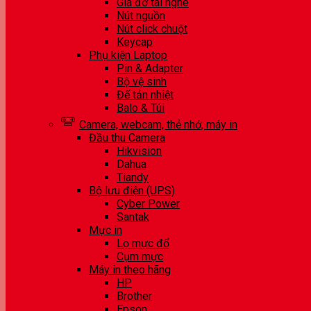
Giá đỡ tai nghe
Nút nguồn
Nút click chuột
Keycap
Phụ kiện Laptop
Pin & Adapter
Bộ vệ sinh
Đế tản nhiệt
Balo & Túi
Camera, webcam, thẻ nhớ, máy in
Đầu thu Camera
Hikvision
Dahua
Tiandy
Bộ lưu điện (UPS)
Cyber Power
Santak
Mực in
Lọ mực đổ
Cụm mực
Máy in theo hãng
HP
Brother
Epson