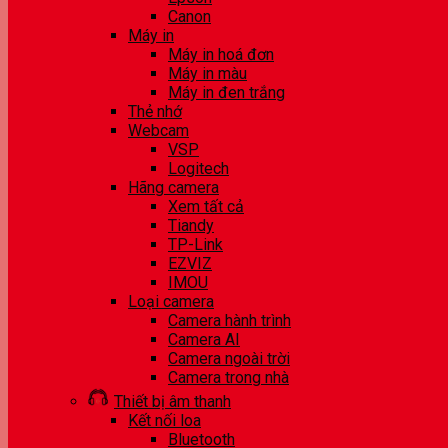
Canon
Máy in
Máy in hoá đơn
Máy in màu
Máy in đen trắng
Thẻ nhớ
Webcam
VSP
Logitech
Hãng camera
Xem tất cả
Tiandy
TP-Link
EZVIZ
IMOU
Loại camera
Camera hành trình
Camera AI
Camera ngoài trời
Camera trong nhà
Thiết bị âm thanh
Kết nối loa
Bluetooth