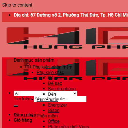
Skip to content
Địa chỉ: 67 Đường số 2, Phường Thủ Đức, Tp. Hồ Chí M
Danh mục sản phẩm
Phụ kiện, phần mềm
Phụ kiện khác
Củ sạc
Đế sạc
Sạc dự phòng
Đèn
Tìm kiếm:
Pin iPhone
Energizer
Bison
Đăng nhập
Phần mềm
Giỏ hàng
Office
Phần mềm diệt Virus