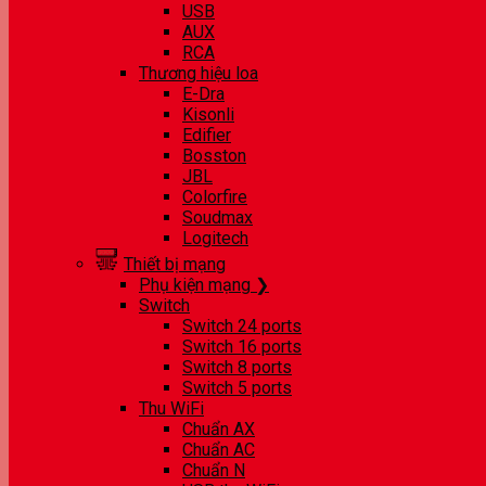
USB
AUX
RCA
Thương hiệu loa
E-Dra
Kisonli
Edifier
Bosston
JBL
Colorfire
Soudmax
Logitech
Thiết bị mạng
Phụ kiện mạng ❯
Switch
Switch 24 ports
Switch 16 ports
Switch 8 ports
Switch 5 ports
Thu WiFi
Chuẩn AX
Chuẩn AC
Chuẩn N