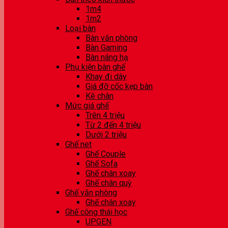
1m4
1m2
Loại bàn
Bàn văn phòng
Bàn Gaming
Bàn nâng hạ
Phụ kiện bàn ghế
Khay đi dây
Giá đỡ cốc kẹp bàn
Kê chân
Mức giá ghế
Trên 4 triệu
Từ 2 đến 4 triệu
Dưới 2 triệu
Ghế net
Ghế Couple
Ghế Sofa
Ghế chân xoay
Ghế chân quỳ
Ghế văn phòng
Ghế chân xoay
Ghế công thái học
UPGEN