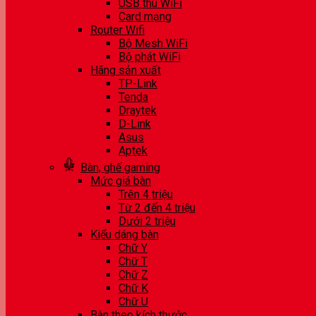
USB thu WiFi
Card mạng
Router Wifi
Bộ Mesh WiFi
Bộ phát WiFi
Hãng sản xuất
TP-Link
Tenda
Draytek
D-Link
Asus
Aptek
Bàn, ghế gaming
Mức giá bàn
Trên 4 triệu
Từ 2 đến 4 triệu
Dưới 2 triệu
Kiểu dáng bàn
Chữ Y
Chữ T
Chữ Z
Chữ K
Chữ U
Bàn theo kích thước