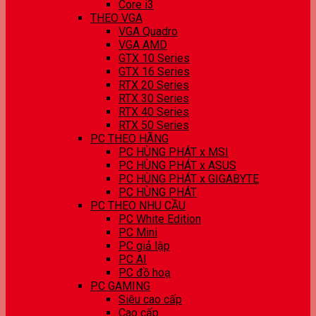
Core i3
THEO VGA
VGA Quadro
VGA AMD
GTX 10 Series
GTX 16 Series
RTX 20 Series
RTX 30 Series
RTX 40 Series
RTX 50 Series
PC THEO HÃNG
PC HÙNG PHÁT x MSI
PC HÙNG PHÁT x ASUS
PC HÙNG PHÁT x GIGABYTE
PC HÙNG PHÁT
PC THEO NHU CẦU
PC White Edition
PC Mini
PC giả lập
PC AI
PC đồ hoạ
PC GAMING
Siêu cao cấp
Cao cấp