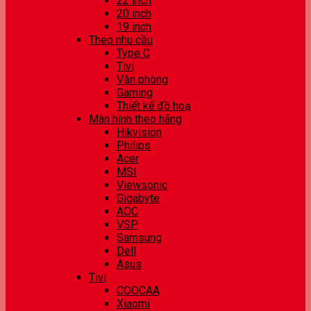
22 inch
20 inch
19 inch
Theo nhu cầu
Type C
Tivi
Văn phòng
Gaming
Thiết kế đồ hoạ
Màn hình theo hãng
Hikvision
Philips
Acer
MSI
Viewsonic
Gigabyte
AOC
VSP
Samsung
Dell
Asus
Tivi
COOCAA
Xiaomi