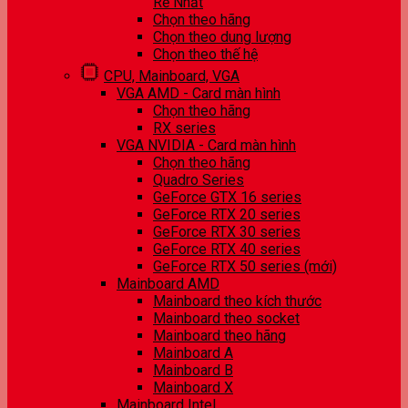
Rẻ Nhất
Chọn theo hãng
Chọn theo dung lượng
Chọn theo thế hệ
CPU, Mainboard, VGA
VGA AMD - Card màn hình
Chọn theo hãng
RX series
VGA NVIDIA - Card màn hình
Chọn theo hãng
Quadro Series
GeForce GTX 16 series
GeForce RTX 20 series
GeForce RTX 30 series
GeForce RTX 40 series
GeForce RTX 50 series (mới)
Mainboard AMD
Mainboard theo kích thước
Mainboard theo socket
Mainboard theo hãng
Mainboard A
Mainboard B
Mainboard X
Mainboard Intel