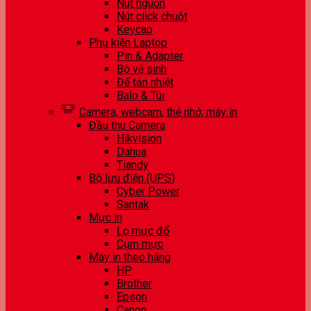
Nút nguồn
Nút click chuột
Keycap
Phụ kiện Laptop
Pin & Adapter
Bộ vệ sinh
Đế tản nhiệt
Balo & Túi
Camera, webcam, thẻ nhớ, máy in
Đầu thu Camera
Hikvision
Dahua
Tiandy
Bộ lưu điện (UPS)
Cyber Power
Santak
Mực in
Lọ mực đổ
Cụm mực
Máy in theo hãng
HP
Brother
Epson
Canon