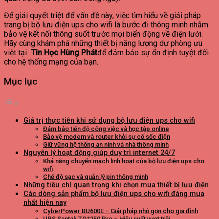
Để giải quyết triệt để vấn đề này, việc tìm hiểu về giải pháp
trang bị bộ lưu điện ups cho wifi là bước đi thông minh nhằm
bảo vệ kết nối thông suốt trước mọi biến động về điện lưới.
Hãy cùng khám phá những thiết bị năng lượng dự phòng ưu
việt tại
Tin Học Hùng Phát
để đảm bảo sự ổn định tuyệt đối
cho hệ thống mạng của bạn.
Mục lục
Giá trị thực tiễn khi sử dụng bộ lưu điện ups cho wifi
Đảm bảo tiến độ công việc và học tập online
Bảo vệ modem và router khỏi sự cố sốc điện
Giữ vững hệ thống an ninh và nhà thông minh
Nguyên lý hoạt động giúp duy trì internet 24/7
Khả năng chuyển mạch linh hoạt của bộ lưu điện ups cho
wifi
Chế độ sạc và quản lý pin thông minh
Những tiêu chí quan trọng khi chọn mua thiết bị lưu điện
Các dòng sản phẩm bộ lưu điện ups cho wifi đáng mua
nhất hiện nay
CyberPower BU600E – Giải pháp nhỏ gọn cho gia đình
UPS Santak TG1250 Pro – Hiệu suất vượt trội