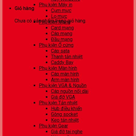
Phụ kiện Máy in
Giỏ hàng
Cụm mực
Lọ mực
Chưa có sản phẩm trong giỏ hàng.
Phụ kiện Mạng
Card mạng
Cáp mạng
Đầu mạng
Phụ kiện Ổ cứng
Cáp sata
Thanh tản nhiệt
Caddy Bay
Phụ kiện Màn hình
Cáp màn hình
Arm màn hình
Phụ kiện VGA & Nguồn
Cáp nguồn nối dài
Giá đỡ VGA
Phụ kiện Tản nhiệt
Hub điều khiển
Gông socket
Keo tản nhiệt
Phụ kiện Gear
Giá đỡ tai nghe