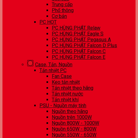
Trung cấp
Phổ thông
Cơ bản
PC HOT
PC HÙNG PHÁT Relaw
PC HÙNG PHÁT Eagle S
PC HÙNG PHÁT Pegasus A
PC HÙNG PHÁT Falcon D Plus
PC HÙNG PHÁT Falcon C
PC HÙNG PHÁT Falcon E
Case, Tản, Nguồn
Tản nhiệt PC
Fan Case
Keo tản nhiệt
Tản nhiệt theo hãng
Tản nhiệt nước
Tản nhiệt khí
PSU - Nguồn máy tính
Nguồn theo hãng
Nguồn trên 1000W
Nguồn 800W - 1000W
Nguồn 650W - 800W
Nguồn 550W - 650W