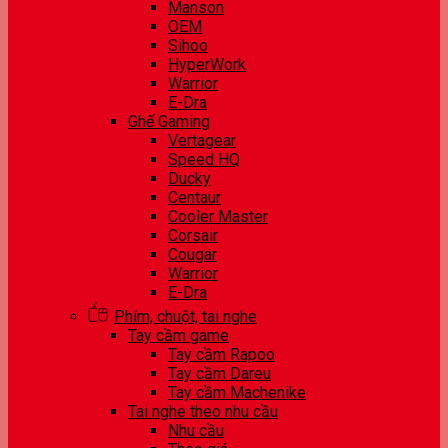
Manson
OEM
Sihoo
HyperWork
Warrior
E-Dra
Ghế Gaming
Vertagear
Speed HQ
Ducky
Centaur
Cooler Master
Corsair
Cougar
Warrior
E-Dra
Phím, chuột, tai nghe
Tay cầm game
Tay cầm Rapoo
Tay cầm Dareu
Tay cầm Machenike
Tai nghe theo nhu cầu
Nhu cầu