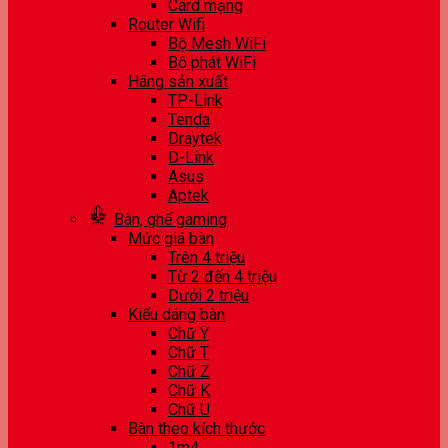
Card mạng
Router Wifi
Bộ Mesh WiFi
Bộ phát WiFi
Hãng sản xuất
TP-Link
Tenda
Draytek
D-Link
Asus
Aptek
Bàn, ghế gaming
Mức giá bàn
Trên 4 triệu
Từ 2 đến 4 triệu
Dưới 2 triệu
Kiểu dáng bàn
Chữ Y
Chữ T
Chữ Z
Chữ K
Chữ U
Bàn theo kích thước
1m4