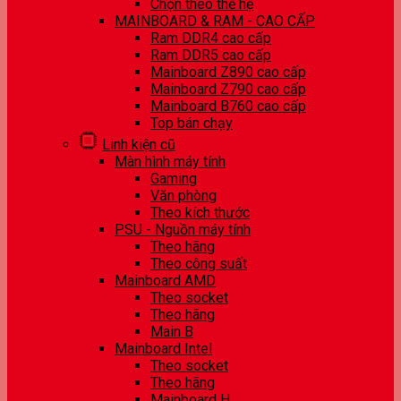
Chọn theo thế hệ
MAINBOARD & RAM - CAO CẤP
Ram DDR4 cao cấp
Ram DDR5 cao cấp
Mainboard Z890 cao cấp
Mainboard Z790 cao cấp
Mainboard B760 cao cấp
Top bán chạy
Linh kiện cũ
Màn hình máy tính
Gaming
Văn phòng
Theo kích thước
PSU - Nguồn máy tính
Theo hãng
Theo công suất
Mainboard AMD
Theo socket
Theo hãng
Main B
Mainboard Intel
Theo socket
Theo hãng
Mainboard H