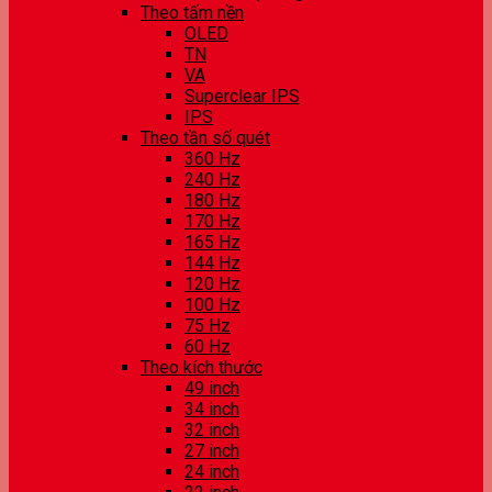
Theo tấm nền
OLED
TN
VA
Superclear IPS
IPS
Theo tần số quét
360 Hz
240 Hz
180 Hz
170 Hz
165 Hz
144 Hz
120 Hz
100 Hz
75 Hz
60 Hz
Theo kích thước
49 inch
34 inch
32 inch
27 inch
24 inch