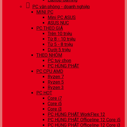
PC văn phòng - doanh nghiệp
MINI PC
Mini PC ASUS
ASUS NUC
PC THEO GIÁ
Trên 10 triệu
Từ 8 - 10 triệu
Từ 5 - 8 triệu
Dưới 5 triệu
THEO NHÓM
PC tuỳ chọn
PC HÙNG PHÁT
PC CPU AMD
Ryzen 7
Ryzen 5
Ryzen 3
PC HOT
Core i7
Core i5
Core i3
PC HÙNG PHÁT WorkFlex 12
PC HÙNG PHÁT Officeline 12 Core i5
PC HÙNG PHÁT Officeline 12 Core i3