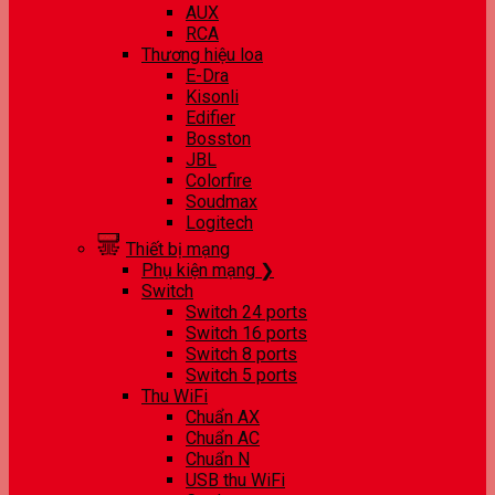
AUX
RCA
Thương hiệu loa
E-Dra
Kisonli
Edifier
Bosston
JBL
Colorfire
Soudmax
Logitech
Thiết bị mạng
Phụ kiện mạng ❯
Switch
Switch 24 ports
Switch 16 ports
Switch 8 ports
Switch 5 ports
Thu WiFi
Chuẩn AX
Chuẩn AC
Chuẩn N
USB thu WiFi