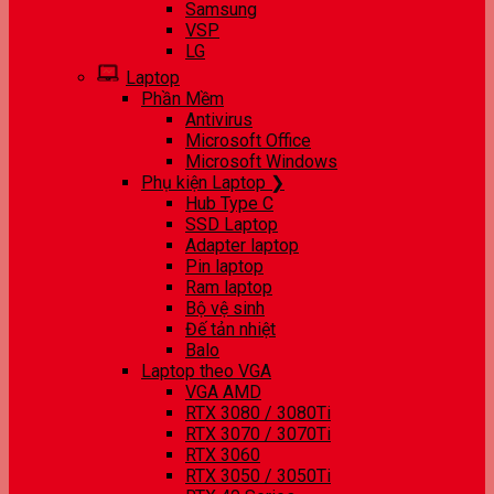
Samsung
VSP
LG
Laptop
Phần Mềm
Antivirus
Microsoft Office
Microsoft Windows
Phụ kiện Laptop ❯
Hub Type C
SSD Laptop
Adapter laptop
Pin laptop
Ram laptop
Bộ vệ sinh
Đế tản nhiệt
Balo
Laptop theo VGA
VGA AMD
RTX 3080 / 3080Ti
RTX 3070 / 3070Ti
RTX 3060
RTX 3050 / 3050Ti