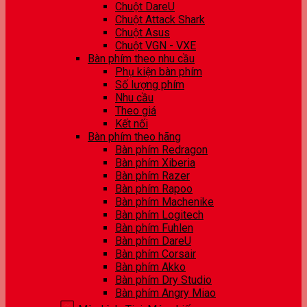
Chuột DareU
Chuột Attack Shark
Chuột Asus
Chuột VGN - VXE
Bàn phím theo nhu cầu
Phụ kiện bàn phím
Số lượng phím
Nhu cầu
Theo giá
Kết nối
Bàn phím theo hãng
Bàn phím Redragon
Bàn phím Xiberia
Bàn phím Razer
Bàn phím Rapoo
Bàn phím Machenike
Bàn phím Logitech
Bàn phím Fuhlen
Bàn phím DareU
Bàn phím Corsair
Bàn phím Akko
Bàn phím Dry Studio
Bàn phím Angry Miao