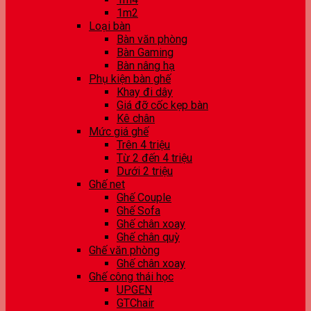
1m2
Loại bàn
Bàn văn phòng
Bàn Gaming
Bàn nâng hạ
Phụ kiện bàn ghế
Khay đi dây
Giá đỡ cốc kẹp bàn
Kê chân
Mức giá ghế
Trên 4 triệu
Từ 2 đến 4 triệu
Dưới 2 triệu
Ghế net
Ghế Couple
Ghế Sofa
Ghế chân xoay
Ghế chân quỳ
Ghế văn phòng
Ghế chân xoay
Ghế công thái học
UPGEN
GTChair