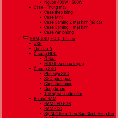
Nguồn 400W - 500W
Case - Thùng máy
Case theo hãng
Case Mini
Case Gaming 2 mặt kính (hồ cá)
Case Gaming 1 mặt kính
Case văn phòng
RAM, SSD, HDD, Thẻ nhớ
USB
Thẻ nhớ ❯
Ổ cứng HDD
Ổ Nas
HDD theo dung lượng
Ổ cứng SSD
Phụ kiện SSD
SSD gắn ngoài
Chọn theo hãng
Dung lượng
Thế hệ và chuẩn cắm
Bộ nhớ RAM
RAM LED RGB
RAM ECC
Bộ Nhớ Ram Theo Bus Chính Hãng Giá