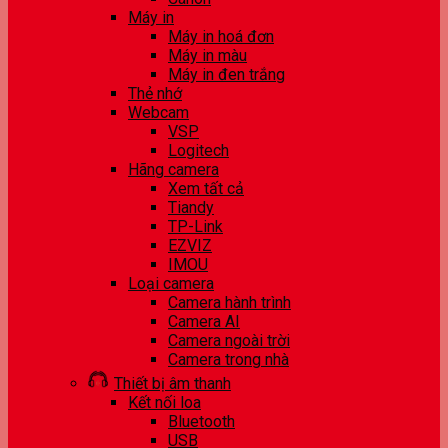
Máy in
Máy in hoá đơn
Máy in màu
Máy in đen trắng
Thẻ nhớ
Webcam
VSP
Logitech
Hãng camera
Xem tất cả
Tiandy
TP-Link
EZVIZ
IMOU
Loại camera
Camera hành trình
Camera AI
Camera ngoài trời
Camera trong nhà
Thiết bị âm thanh
Kết nối loa
Bluetooth
USB