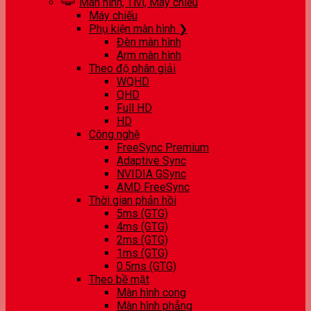
Màn hình, Tivi, Máy chiếu
Máy chiếu
Phụ kiện màn hình ❯
Đèn màn hình
Arm màn hình
Theo độ phân giải
WQHD
QHD
Full HD
HD
Công nghệ
FreeSync Premium
Adaptive Sync
NVIDIA GSync
AMD FreeSync
Thời gian phản hồi
5ms (GTG)
4ms (GTG)
2ms (GTG)
1ms (GTG)
0.5ms (GTG)
Theo bề mặt
Màn hình cong
Màn hình phẳng