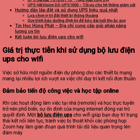
UPS HikVision DS-UPS1000 – Tối ưu cho hệ thống giám sát
Hướng dẫn lắp đặt và sử dụng UPS hiệu quả nhất
Lựa chọn vị trí đặt thiết bị thông thoáng
Quy trình bảo dưỡng định kỳ để kéo dài tuổi thọ ắc quy
Tin Học Hùng Phát – Địa chỉ cung cấp giải pháp năng
lượng uy tín
Kết luận bộ lưu điện ups cho wifi
Giá trị thực tiễn khi sử dụng bộ lưu điện
ups cho wifi
Việc sở hữu một nguồn điện dự phòng cho các thiết bị mạng
mang lại nhiều lợi ích vượt xa việc chỉ duy trì kết nối đơn thuần.
Đảm bảo tiến độ công việc và học tập online
Khi các hoạt động làm việc tại nhà (remote) và học trực tuyến
trở nên phổ biến, sự ổn định của mạng internet đóng vai trò
quyết định. Một
bộ lưu điện ups
cho wifi giúp bạn duy trì trạng
thái kết nối liên tục, tránh việc bị thoát khỏi các phòng họp
Zoom hay làm gián đoạn quá trình tải dữ liệu quan trọng lên
đám mây.