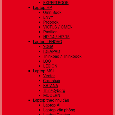
EXPERTBOOK
Laptop HP
OmniBook
ENVY
Probook
VICTUS / OMEN
Pavilion
HP 14 / HP 15
Laptop LENOVO
YOGA
IDEAPAD
Thinkpad / Thinkbook
LOQ
LEGION
Laptop MSI
Vector
Crosshair
KATANA
Thin/Cyborg
MODERN
Laptop theo nhu cầu
Laptop AI
Laptop văn phòng
Laptop Gaming