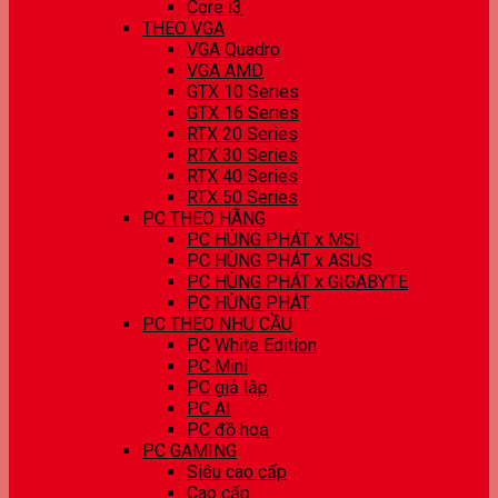
Core i3
THEO VGA
VGA Quadro
VGA AMD
GTX 10 Series
GTX 16 Series
RTX 20 Series
RTX 30 Series
RTX 40 Series
RTX 50 Series
PC THEO HÃNG
PC HÙNG PHÁT x MSI
PC HÙNG PHÁT x ASUS
PC HÙNG PHÁT x GIGABYTE
PC HÙNG PHÁT
PC THEO NHU CẦU
PC White Edition
PC Mini
PC giả lập
PC AI
PC đồ hoạ
PC GAMING
Siêu cao cấp
Cao cấp