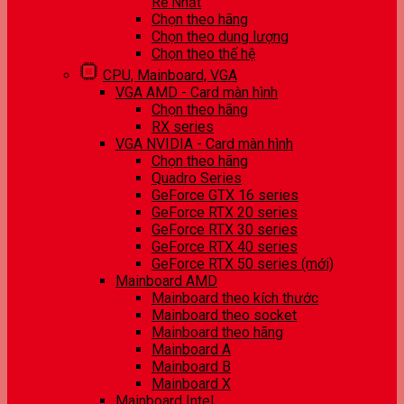
Rẻ Nhất
Chọn theo hãng
Chọn theo dung lượng
Chọn theo thế hệ
CPU, Mainboard, VGA
VGA AMD - Card màn hình
Chọn theo hãng
RX series
VGA NVIDIA - Card màn hình
Chọn theo hãng
Quadro Series
GeForce GTX 16 series
GeForce RTX 20 series
GeForce RTX 30 series
GeForce RTX 40 series
GeForce RTX 50 series (mới)
Mainboard AMD
Mainboard theo kích thước
Mainboard theo socket
Mainboard theo hãng
Mainboard A
Mainboard B
Mainboard X
Mainboard Intel