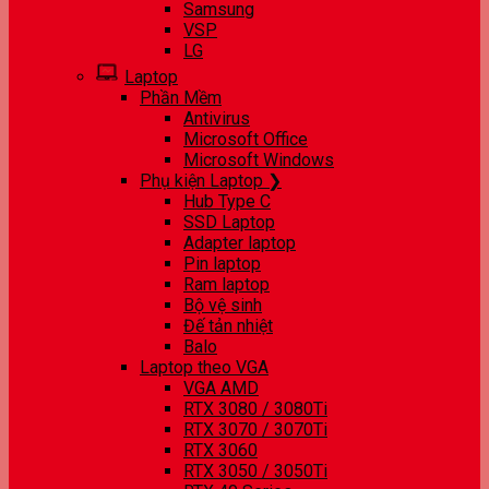
Samsung
VSP
LG
Laptop
Phần Mềm
Antivirus
Microsoft Office
Microsoft Windows
Phụ kiện Laptop ❯
Hub Type C
SSD Laptop
Adapter laptop
Pin laptop
Ram laptop
Bộ vệ sinh
Đế tản nhiệt
Balo
Laptop theo VGA
VGA AMD
RTX 3080 / 3080Ti
RTX 3070 / 3070Ti
RTX 3060
RTX 3050 / 3050Ti