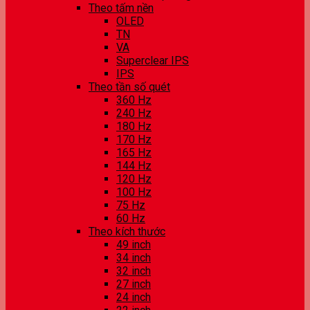
Theo tấm nền
OLED
TN
VA
Superclear IPS
IPS
Theo tần số quét
360 Hz
240 Hz
180 Hz
170 Hz
165 Hz
144 Hz
120 Hz
100 Hz
75 Hz
60 Hz
Theo kích thước
49 inch
34 inch
32 inch
27 inch
24 inch