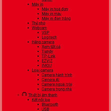
Máy in
Máy in hoá đơn
Máy in màu
Máy in đen trắng
Thẻ nhớ
Webcam
VSP
Logitech
Hãng camera
Xem tất cả
Tiandy
TP-Link
EZVIZ
IMOU
Loại camera
Camera hành trình
Camera AI
Camera ngoài trời
Camera trong nhà
Thiết bị âm thanh
Kết nối loa
Bluetooth
USB