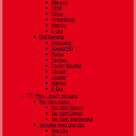
Manson
OEM
Sihoo
HyperWork
Warrior
E-Dra
Ghế Gaming
Vertagear
Speed HQ
Ducky
Centaur
Cooler Master
Corsair
Cougar
Warrior
E-Dra
Phím, chuột, tai nghe
Tay cầm game
Tay cầm Rapoo
Tay cầm Dareu
Tay cầm Machenike
Tai nghe theo nhu cầu
Nhu cầu