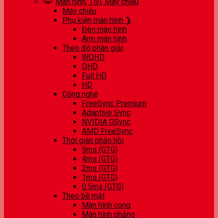
Màn hình, Tivi, Máy chiếu
Máy chiếu
Phụ kiện màn hình ❯
Đèn màn hình
Arm màn hình
Theo độ phân giải
WQHD
QHD
Full HD
HD
Công nghệ
FreeSync Premium
Adaptive Sync
NVIDIA GSync
AMD FreeSync
Thời gian phản hồi
5ms (GTG)
4ms (GTG)
2ms (GTG)
1ms (GTG)
0.5ms (GTG)
Theo bề mặt
Màn hình cong
Màn hình phẳng