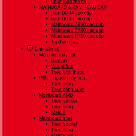
Chọn theo thế hệ
MAINBOARD & RAM - CAO CẤP
Ram DDR4 cao cấp
Ram DDR5 cao cấp
Mainboard Z890 cao cấp
Mainboard Z790 cao cấp
Mainboard B760 cao cấp
Top bán chạy
Linh kiện cũ
Màn hình máy tính
Gaming
Văn phòng
Theo kích thước
PSU - Nguồn máy tính
Theo hãng
Theo công suất
Mainboard AMD
Theo socket
Theo hãng
Main B
Mainboard Intel
Theo socket
Theo hãng
Mainboard H