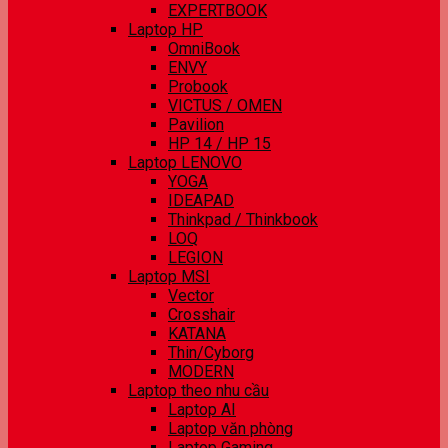
EXPERTBOOK
Laptop HP
OmniBook
ENVY
Probook
VICTUS / OMEN
Pavilion
HP 14 / HP 15
Laptop LENOVO
YOGA
IDEAPAD
Thinkpad / Thinkbook
LOQ
LEGION
Laptop MSI
Vector
Crosshair
KATANA
Thin/Cyborg
MODERN
Laptop theo nhu cầu
Laptop AI
Laptop văn phòng
Laptop Gaming