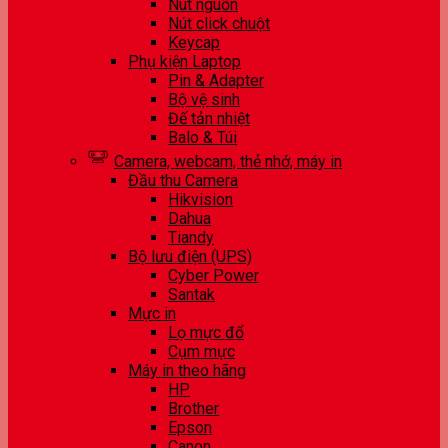
Nút nguồn
Nút click chuột
Keycap
Phụ kiện Laptop
Pin & Adapter
Bộ vệ sinh
Đế tản nhiệt
Balo & Túi
Camera, webcam, thẻ nhớ, máy in
Đầu thu Camera
Hikvision
Dahua
Tiandy
Bộ lưu điện (UPS)
Cyber Power
Santak
Mực in
Lọ mực đổ
Cụm mực
Máy in theo hãng
HP
Brother
Epson
Canon