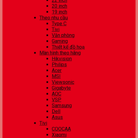
22 inch
20 inch
19 inch
Theo nhu cầu
Type C
Tivi
Văn phòng
Gaming
Thiết kế đồ hoạ
Màn hình theo hãng
Hikvision
Philips
Acer
MSI
Viewsonic
Gigabyte
AOC
VSP
Samsung
Dell
Asus
Tivi
COOCAA
Xiaomi