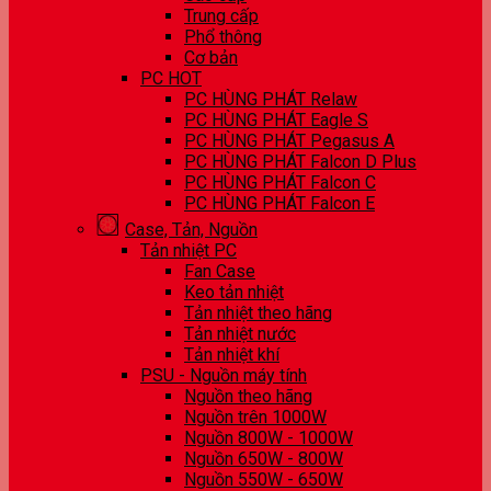
Trung cấp
Phổ thông
Cơ bản
PC HOT
PC HÙNG PHÁT Relaw
PC HÙNG PHÁT Eagle S
PC HÙNG PHÁT Pegasus A
PC HÙNG PHÁT Falcon D Plus
PC HÙNG PHÁT Falcon C
PC HÙNG PHÁT Falcon E
Case, Tản, Nguồn
Tản nhiệt PC
Fan Case
Keo tản nhiệt
Tản nhiệt theo hãng
Tản nhiệt nước
Tản nhiệt khí
PSU - Nguồn máy tính
Nguồn theo hãng
Nguồn trên 1000W
Nguồn 800W - 1000W
Nguồn 650W - 800W
Nguồn 550W - 650W