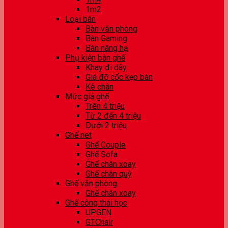
1m2
Loại bàn
Bàn văn phòng
Bàn Gaming
Bàn nâng hạ
Phụ kiện bàn ghế
Khay đi dây
Giá đỡ cốc kẹp bàn
Kê chân
Mức giá ghế
Trên 4 triệu
Từ 2 đến 4 triệu
Dưới 2 triệu
Ghế net
Ghế Couple
Ghế Sofa
Ghế chân xoay
Ghế chân quỳ
Ghế văn phòng
Ghế chân xoay
Ghế công thái học
UPGEN
GTChair