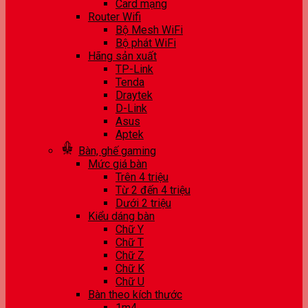
Card mạng
Router Wifi
Bộ Mesh WiFi
Bộ phát WiFi
Hãng sản xuất
TP-Link
Tenda
Draytek
D-Link
Asus
Aptek
Bàn, ghế gaming
Mức giá bàn
Trên 4 triệu
Từ 2 đến 4 triệu
Dưới 2 triệu
Kiểu dáng bàn
Chữ Y
Chữ T
Chữ Z
Chữ K
Chữ U
Bàn theo kích thước
1m4