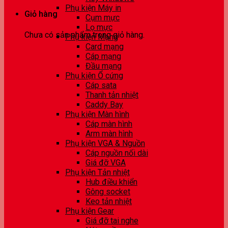
Phụ kiện Máy in
Giỏ hàng
Cụm mực
Lọ mực
Chưa có sản phẩm trong giỏ hàng.
Phụ kiện Mạng
Card mạng
Cáp mạng
Đầu mạng
Phụ kiện Ổ cứng
Cáp sata
Thanh tản nhiệt
Caddy Bay
Phụ kiện Màn hình
Cáp màn hình
Arm màn hình
Phụ kiện VGA & Nguồn
Cáp nguồn nối dài
Giá đỡ VGA
Phụ kiện Tản nhiệt
Hub điều khiển
Gông socket
Keo tản nhiệt
Phụ kiện Gear
Giá đỡ tai nghe