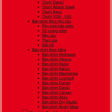
Chuột DareU
Chuột Attack Shark
Chuột Asus
Chuột VGN - VXE
Bàn phím theo nhu cầu
Phụ kiện bàn phím
Số lượng phím
Nhu cầu
Theo giá
Kết nối
Bàn phím theo hãng
Bàn phím Redragon
Bàn phím Xiberia
Bàn phím Razer
Bàn phím Rapoo
Bàn phím Machenike
Bàn phím Logitech
Bàn phím Fuhlen
Bàn phím DareU
Bàn phím Corsair
Bàn phím Akko
Bàn phím Dry Studio
Bàn phím Angry Miao