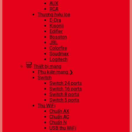
AUX
RCA
Thương hiệu loa
E-Dra
Kisonli
Edifier
Bosston
JBL
Colorfire
Soudmax
Logitech
Thiết bị mạng
Phụ kiện mạng ❯
Switch
Switch 24 ports
Switch 16 ports
Switch 8 ports
Switch 5 ports
Thu WiFi
Chuẩn AX
Chuẩn AC
Chuẩn N
USB thu WiFi