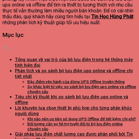
ups online và offline để tìm ra thiết bị tương thích với nhu cầu
thực tế vẫn thường làm nhiều người băn khoăn. Để có cái nhìn
thấu đáo, quý khách hãy cùng tìm hiểu tại
Tin Học Hùng Phát
những phân tích kỹ thuật giúp tối ưu hiệu suất.
Mục lục
Tổng quan về vai trò của bộ lưu điện trong hệ thống máy
tính hiện đại
Phân tích và so sánh bộ lưu điện ups online và offline chi
tiết nhất
Đặc điểm vận hành của dòng UPS Offline truyền thống
Sự khác biệt từ việc so sánh bộ lưu điện ups online và offline
chuyên sâu
Tiêu chí kỹ thuật khi so sánh bộ lưu điện ups online và
offline
Lời khuyên lựa chọn thiết bị phù hợp cho từng phân khúc
người dùng
Khi nào nên ưu tiên sử dụng UPS Offline để tiết kiệm chi phí?
Đối tượng cần sự hỗ trợ tuyệt đối từ bộ lưu điện online
chuyên sâu
Giải pháp lưu điện chất lượng cao được phân phối bởi Tin