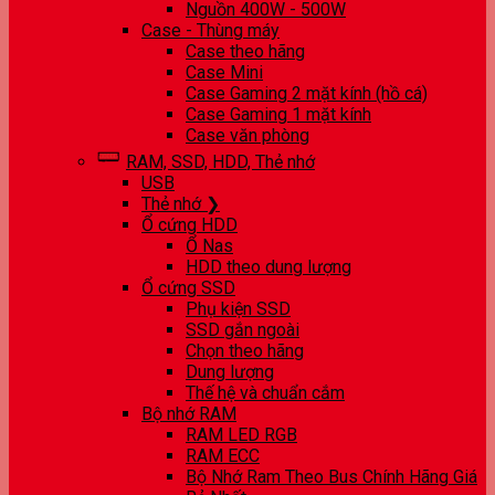
Nguồn 400W - 500W
Case - Thùng máy
Case theo hãng
Case Mini
Case Gaming 2 mặt kính (hồ cá)
Case Gaming 1 mặt kính
Case văn phòng
RAM, SSD, HDD, Thẻ nhớ
USB
Thẻ nhớ ❯
Ổ cứng HDD
Ổ Nas
HDD theo dung lượng
Ổ cứng SSD
Phụ kiện SSD
SSD gắn ngoài
Chọn theo hãng
Dung lượng
Thế hệ và chuẩn cắm
Bộ nhớ RAM
RAM LED RGB
RAM ECC
Bộ Nhớ Ram Theo Bus Chính Hãng Giá