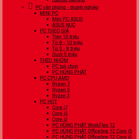
PC văn phòng - doanh nghiệp
MINI PC
Mini PC ASUS
ASUS NUC
PC THEO GIÁ
Trên 10 triệu
Từ 8 - 10 triệu
Từ 5 - 8 triệu
Dưới 5 triệu
THEO NHÓM
PC tuỳ chọn
PC HÙNG PHÁT
PC CPU AMD
Ryzen 7
Ryzen 5
Ryzen 3
PC HOT
Core i7
Core i5
Core i3
PC HÙNG PHÁT WorkFlex 12
PC HÙNG PHÁT Officeline 12 Core i5
PC HÙNG PHÁT Officeline 12 Core i3