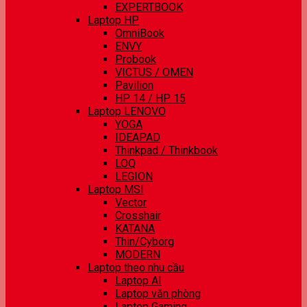
EXPERTBOOK
Laptop HP
OmniBook
ENVY
Probook
VICTUS / OMEN
Pavilion
HP 14 / HP 15
Laptop LENOVO
YOGA
IDEAPAD
Thinkpad / Thinkbook
LOQ
LEGION
Laptop MSI
Vector
Crosshair
KATANA
Thin/Cyborg
MODERN
Laptop theo nhu cầu
Laptop AI
Laptop văn phòng
Laptop Gaming