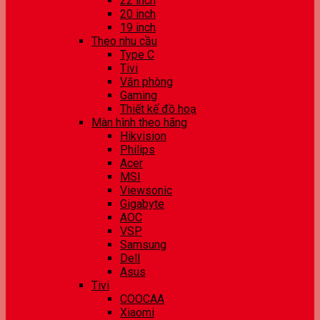
22 inch
20 inch
19 inch
Theo nhu cầu
Type C
Tivi
Văn phòng
Gaming
Thiết kế đồ hoạ
Màn hình theo hãng
Hikvision
Philips
Acer
MSI
Viewsonic
Gigabyte
AOC
VSP
Samsung
Dell
Asus
Tivi
COOCAA
Xiaomi