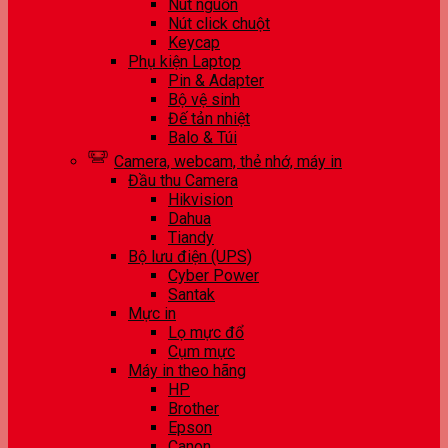
Nút nguồn
Nút click chuột
Keycap
Phụ kiện Laptop
Pin & Adapter
Bộ vệ sinh
Đế tản nhiệt
Balo & Túi
Camera, webcam, thẻ nhớ, máy in
Đầu thu Camera
Hikvision
Dahua
Tiandy
Bộ lưu điện (UPS)
Cyber Power
Santak
Mực in
Lọ mực đổ
Cụm mực
Máy in theo hãng
HP
Brother
Epson
Canon