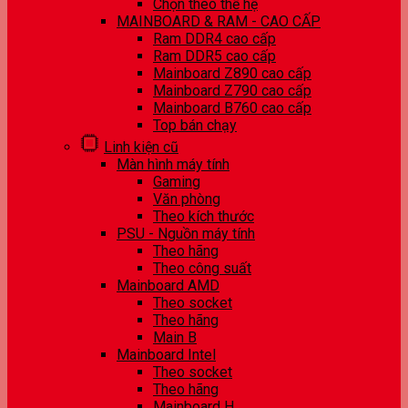
Chọn theo thế hệ
MAINBOARD & RAM - CAO CẤP
Ram DDR4 cao cấp
Ram DDR5 cao cấp
Mainboard Z890 cao cấp
Mainboard Z790 cao cấp
Mainboard B760 cao cấp
Top bán chạy
Linh kiện cũ
Màn hình máy tính
Gaming
Văn phòng
Theo kích thước
PSU - Nguồn máy tính
Theo hãng
Theo công suất
Mainboard AMD
Theo socket
Theo hãng
Main B
Mainboard Intel
Theo socket
Theo hãng
Mainboard H