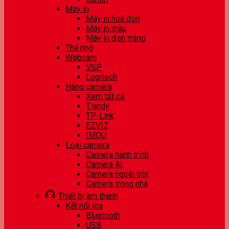
Máy in
Máy in hoá đơn
Máy in màu
Máy in đen trắng
Thẻ nhớ
Webcam
VSP
Logitech
Hãng camera
Xem tất cả
Tiandy
TP-Link
EZVIZ
IMOU
Loại camera
Camera hành trình
Camera AI
Camera ngoài trời
Camera trong nhà
Thiết bị âm thanh
Kết nối loa
Bluetooth
USB