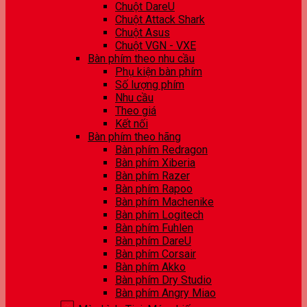
Chuột DareU
Chuột Attack Shark
Chuột Asus
Chuột VGN - VXE
Bàn phím theo nhu cầu
Phụ kiện bàn phím
Số lượng phím
Nhu cầu
Theo giá
Kết nối
Bàn phím theo hãng
Bàn phím Redragon
Bàn phím Xiberia
Bàn phím Razer
Bàn phím Rapoo
Bàn phím Machenike
Bàn phím Logitech
Bàn phím Fuhlen
Bàn phím DareU
Bàn phím Corsair
Bàn phím Akko
Bàn phím Dry Studio
Bàn phím Angry Miao