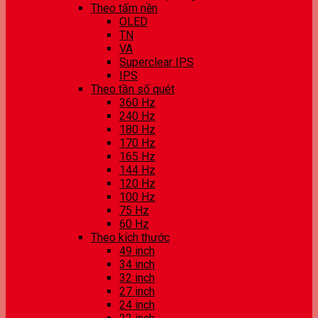
Theo tấm nền
OLED
TN
VA
Superclear IPS
IPS
Theo tần số quét
360 Hz
240 Hz
180 Hz
170 Hz
165 Hz
144 Hz
120 Hz
100 Hz
75 Hz
60 Hz
Theo kích thước
49 inch
34 inch
32 inch
27 inch
24 inch