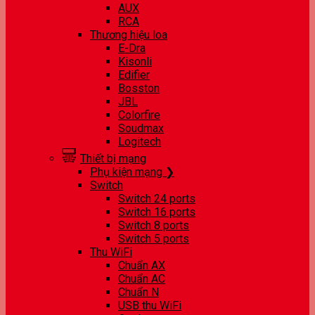
AUX
RCA
Thương hiệu loa
E-Dra
Kisonli
Edifier
Bosston
JBL
Colorfire
Soudmax
Logitech
Thiết bị mạng
Phụ kiện mạng ❯
Switch
Switch 24 ports
Switch 16 ports
Switch 8 ports
Switch 5 ports
Thu WiFi
Chuẩn AX
Chuẩn AC
Chuẩn N
USB thu WiFi