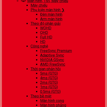
Màn hình, Tivi, Máy chiếu
Máy chiếu
Phụ kiện màn hình ❯
Đèn màn hình
Arm màn hình
Theo độ phân giải
WQHD
QHD
Full HD
HD
Công nghệ
FreeSync Premium
Adaptive Sync
NVIDIA GSync
AMD FreeSync
Thời gian phản hồi
5ms (GTG)
4ms (GTG)
2ms (GTG)
1ms (GTG)
0.5ms (GTG)
Theo bề mặt
Màn hình cong
Màn hình phẳng