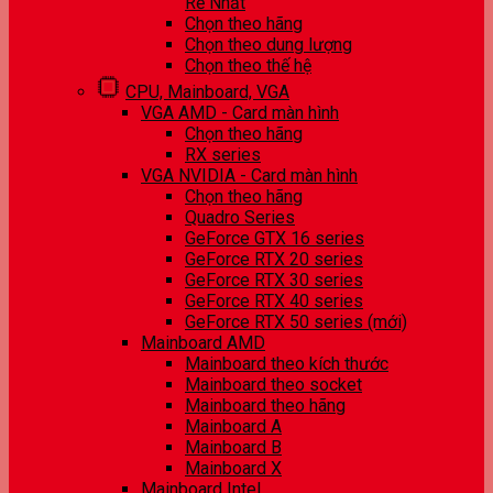
Rẻ Nhất
Chọn theo hãng
Chọn theo dung lượng
Chọn theo thế hệ
CPU, Mainboard, VGA
VGA AMD - Card màn hình
Chọn theo hãng
RX series
VGA NVIDIA - Card màn hình
Chọn theo hãng
Quadro Series
GeForce GTX 16 series
GeForce RTX 20 series
GeForce RTX 30 series
GeForce RTX 40 series
GeForce RTX 50 series (mới)
Mainboard AMD
Mainboard theo kích thước
Mainboard theo socket
Mainboard theo hãng
Mainboard A
Mainboard B
Mainboard X
Mainboard Intel