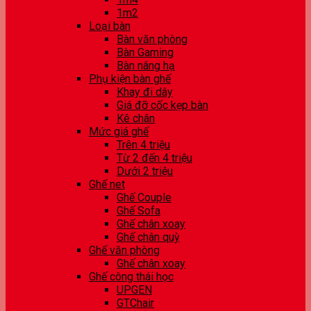
1m2
Loại bàn
Bàn văn phòng
Bàn Gaming
Bàn nâng hạ
Phụ kiện bàn ghế
Khay đi dây
Giá đỡ cốc kẹp bàn
Kê chân
Mức giá ghế
Trên 4 triệu
Từ 2 đến 4 triệu
Dưới 2 triệu
Ghế net
Ghế Couple
Ghế Sofa
Ghế chân xoay
Ghế chân quỳ
Ghế văn phòng
Ghế chân xoay
Ghế công thái học
UPGEN
GTChair