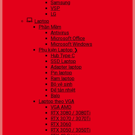
Samsung
VSP
LG
Laptop
Phần Mềm
Antivirus
Microsoft Office
Microsoft Windows
Phụ kiện Laptop ❯
Hub Type C
SSD Laptop
Adapter laptop
Pin laptop
Ram laptop
Bộ vệ sinh
Đế tản nhiệt
Balo
Laptop theo VGA
VGA AMD
RTX 3080 / 3080Ti
RTX 3070 / 3070Ti
RTX 3060
RTX 3050 / 3050Ti