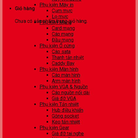
Phụ kiện Máy in
Giỏ hàng
Cụm mực
Lọ mực
Chưa có sản phẩm trong giỏ hàng.
Phụ kiện Mạng
Card mạng
Cáp mạng
Đầu mạng
Phụ kiện Ổ cứng
Cáp sata
Thanh tản nhiệt
Caddy Bay
Phụ kiện Màn hình
Cáp màn hình
Arm màn hình
Phụ kiện VGA & Nguồn
Cáp nguồn nối dài
Giá đỡ VGA
Phụ kiện Tản nhiệt
Hub điều khiển
Gông socket
Keo tản nhiệt
Phụ kiện Gear
Giá đỡ tai nghe