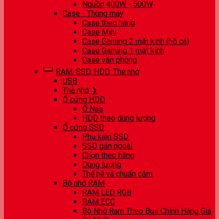
Nguồn 400W - 500W
Case - Thùng máy
Case theo hãng
Case Mini
Case Gaming 2 mặt kính (hồ cá)
Case Gaming 1 mặt kính
Case văn phòng
RAM, SSD, HDD, Thẻ nhớ
USB
Thẻ nhớ ❯
Ổ cứng HDD
Ổ Nas
HDD theo dung lượng
Ổ cứng SSD
Phụ kiện SSD
SSD gắn ngoài
Chọn theo hãng
Dung lượng
Thế hệ và chuẩn cắm
Bộ nhớ RAM
RAM LED RGB
RAM ECC
Bộ Nhớ Ram Theo Bus Chính Hãng Giá