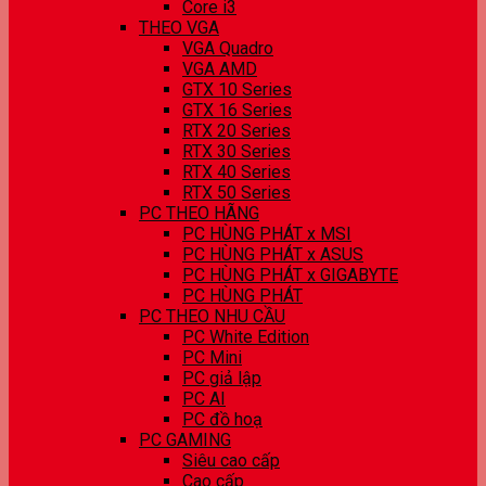
Core i3
THEO VGA
VGA Quadro
VGA AMD
GTX 10 Series
GTX 16 Series
RTX 20 Series
RTX 30 Series
RTX 40 Series
RTX 50 Series
PC THEO HÃNG
PC HÙNG PHÁT x MSI
PC HÙNG PHÁT x ASUS
PC HÙNG PHÁT x GIGABYTE
PC HÙNG PHÁT
PC THEO NHU CẦU
PC White Edition
PC Mini
PC giả lập
PC AI
PC đồ hoạ
PC GAMING
Siêu cao cấp
Cao cấp