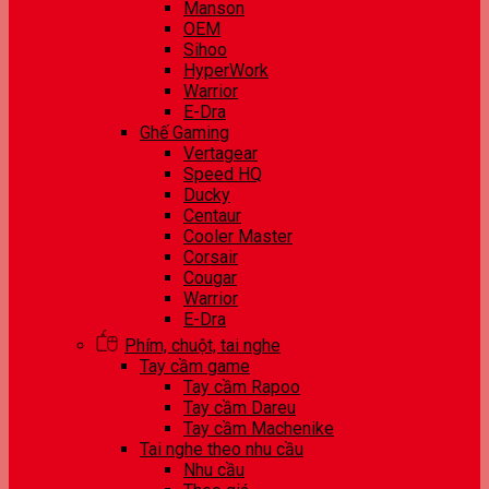
Manson
OEM
Sihoo
HyperWork
Warrior
E-Dra
Ghế Gaming
Vertagear
Speed HQ
Ducky
Centaur
Cooler Master
Corsair
Cougar
Warrior
E-Dra
Phím, chuột, tai nghe
Tay cầm game
Tay cầm Rapoo
Tay cầm Dareu
Tay cầm Machenike
Tai nghe theo nhu cầu
Nhu cầu