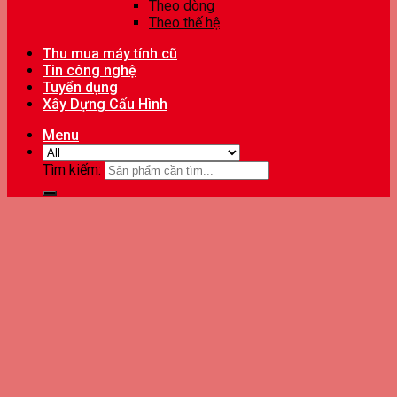
Theo dòng
Theo thế hệ
Thu mua máy tính cũ
Tin công nghệ
Tuyển dụng
Xây Dựng Cấu Hình
Menu
Tìm kiếm: