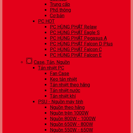
Trung cấp
Phổ thông
Cơ bản
PC HOT
PC HÙNG PHÁT Relaw
PC HÙNG PHÁT Eagle S
PC HÙNG PHÁT Pegasus A
PC HÙNG PHÁT Falcon D Plus
PC HÙNG PHÁT Falcon C
PC HÙNG PHÁT Falcon E
Case, Tản, Nguồn
Tản nhiệt PC
Fan Case
Keo tản nhiệt
Tản nhiệt theo hãng
Tản nhiệt nước
Tản nhiệt khí
PSU - Nguồn máy tính
Nguồn theo hãng
Nguồn trên 1000W
Nguồn 800W - 1000W
Nguồn 650W - 800W
Nguồn 550W - 650W