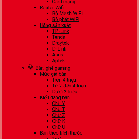
Card mạng
Router Wifi
Bộ Mesh WiFi
Bộ phát WiFi
Hãng sản xuất
TP-Link
Tenda
Draytek
D-Link
Asus
Aptek
Bàn, ghế gaming
Mức giá bàn
Trên 4 triệu
Từ 2 đến 4 triệu
Dưới 2 triệu
Kiểu dáng bàn
Chữ Y
Chữ T
Chữ Z
Chữ K
Chữ U
Bàn theo kích thước
1m4