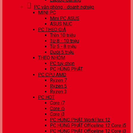
PC văn phòng - doanh nghiệp
MINI PC
Mini PC ASUS
ASUS NUC
PC THEO GIÁ
Trên 10 triệu
Từ 8 - 10 triệu
Từ 5 - 8 triệu
Dưới 5 triệu
THEO NHÓM
PC tuỳ chọn
PC HÙNG PHÁT
PC CPU AMD
Ryzen 7
Ryzen 5
Ryzen 3
PC HOT
Core i7
Core i5
Core i3
PC HÙNG PHÁT WorkFlex 12
PC HÙNG PHÁT Officeline 12 Core i5
PC HÙNG PHÁT Officeline 12 Core i3