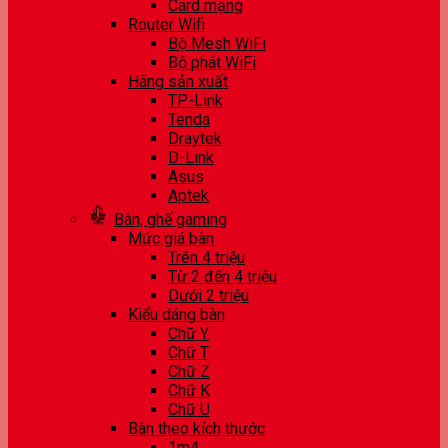
Card mạng
Router Wifi
Bộ Mesh WiFi
Bộ phát WiFi
Hãng sản xuất
TP-Link
Tenda
Draytek
D-Link
Asus
Aptek
Bàn, ghế gaming
Mức giá bàn
Trên 4 triệu
Từ 2 đến 4 triệu
Dưới 2 triệu
Kiểu dáng bàn
Chữ Y
Chữ T
Chữ Z
Chữ K
Chữ U
Bàn theo kích thước
1m4