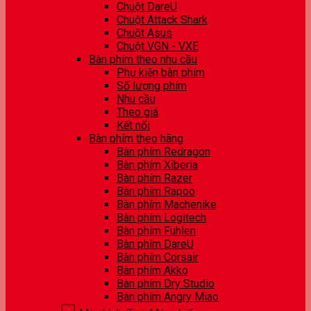
Chuột DareU
Chuột Attack Shark
Chuột Asus
Chuột VGN - VXE
Bàn phím theo nhu cầu
Phụ kiện bàn phím
Số lượng phím
Nhu cầu
Theo giá
Kết nối
Bàn phím theo hãng
Bàn phím Redragon
Bàn phím Xiberia
Bàn phím Razer
Bàn phím Rapoo
Bàn phím Machenike
Bàn phím Logitech
Bàn phím Fuhlen
Bàn phím DareU
Bàn phím Corsair
Bàn phím Akko
Bàn phím Dry Studio
Bàn phím Angry Miao