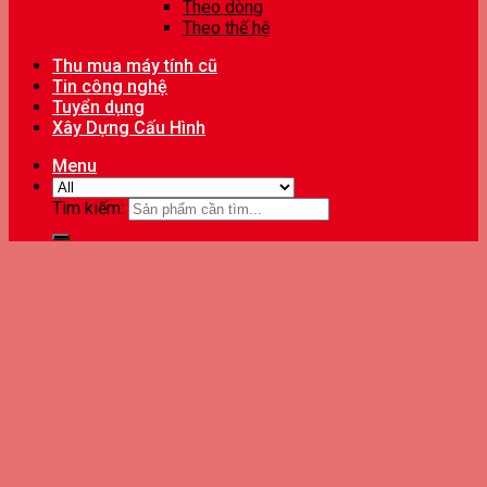
Theo dòng
Theo thế hệ
Thu mua máy tính cũ
Tin công nghệ
Tuyển dụng
Xây Dựng Cấu Hình
Menu
Tìm kiếm: