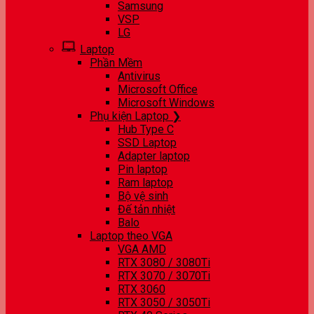
Samsung
VSP
LG
Laptop
Phần Mềm
Antivirus
Microsoft Office
Microsoft Windows
Phụ kiện Laptop ❯
Hub Type C
SSD Laptop
Adapter laptop
Pin laptop
Ram laptop
Bộ vệ sinh
Đế tản nhiệt
Balo
Laptop theo VGA
VGA AMD
RTX 3080 / 3080Ti
RTX 3070 / 3070Ti
RTX 3060
RTX 3050 / 3050Ti