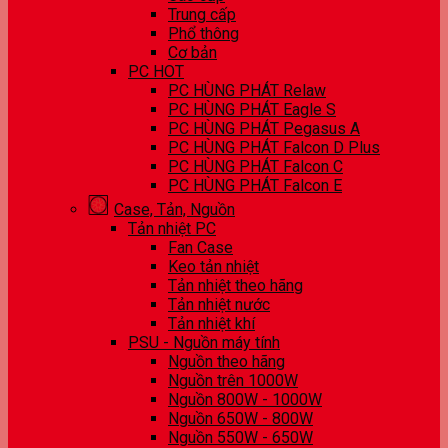
Trung cấp
Phổ thông
Cơ bản
PC HOT
PC HÙNG PHÁT Relaw
PC HÙNG PHÁT Eagle S
PC HÙNG PHÁT Pegasus A
PC HÙNG PHÁT Falcon D Plus
PC HÙNG PHÁT Falcon C
PC HÙNG PHÁT Falcon E
Case, Tản, Nguồn
Tản nhiệt PC
Fan Case
Keo tản nhiệt
Tản nhiệt theo hãng
Tản nhiệt nước
Tản nhiệt khí
PSU - Nguồn máy tính
Nguồn theo hãng
Nguồn trên 1000W
Nguồn 800W - 1000W
Nguồn 650W - 800W
Nguồn 550W - 650W