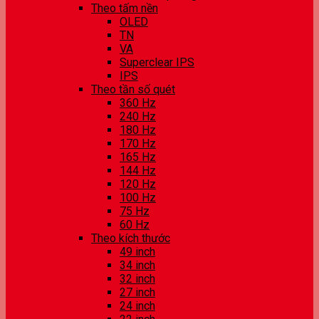
Theo tấm nền
OLED
TN
VA
Superclear IPS
IPS
Theo tần số quét
360 Hz
240 Hz
180 Hz
170 Hz
165 Hz
144 Hz
120 Hz
100 Hz
75 Hz
60 Hz
Theo kích thước
49 inch
34 inch
32 inch
27 inch
24 inch