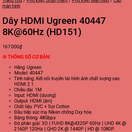
Trang chủ
/
Phụ kiện, phần mềm
/
Phụ kiện Màn hình
/
Cáp
màn hình
Dây HDMI Ugreen 40447
8K@60Hz (HD151)
167.000
₫
⚙ THÔNG SỐ CƠ BẢN:
Hãng: Ugreen
Model: 40447
Tính năng: Kết nối truyền tải hình ảnh chất lượng cao
HDMI 2.1
Chiều dài: 1M
Input: HDMI (dương)
Output: HDMI (âm)
Chất liệu: PVC + Sợi Cotton
Đầu tiếp xúc mạ Niken chống Oxy hóa.
Băng thông: 48Gbps
Độ phân giải: 3D | FUHD 8K@4320P 60Hz | UHD 4K @
2160P 120Hz | QHD 2K @ 1440P | HD @ 1080P.