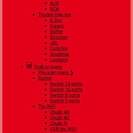
AUX
RCA
Thương hiệu loa
E-Dra
Kisonli
Edifier
Bosston
JBL
Colorfire
Soudmax
Logitech
Thiết bị mạng
Phụ kiện mạng ❯
Switch
Switch 24 ports
Switch 16 ports
Switch 8 ports
Switch 5 ports
Thu WiFi
Chuẩn AX
Chuẩn AC
Chuẩn N
USB thu WiFi