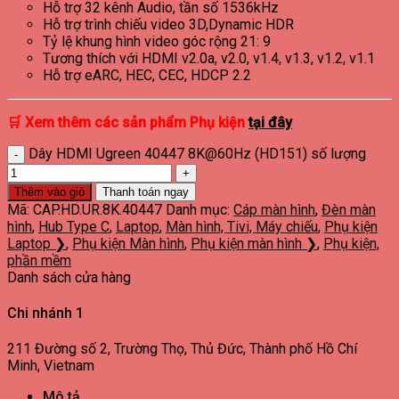
Hỗ trợ 32 kênh Audio, tần số 1536kHz
Hỗ trợ trình chiếu video 3D,Dynamic HDR
Tỷ lệ khung hình video góc rộng 21: 9
Tương thích với HDMI v2.0a, v2.0, v1.4, v1.3, v1.2, v1.1
Hỗ trợ eARC, HEC, CEC, HDCP 2.2
🛒
Xem thêm các sản phẩm
Phụ kiện
tại đây
Dây HDMI Ugreen 40447 8K@60Hz (HD151) số lượng
Thêm vào giỏ
Thanh toán ngay
Mã:
CAP.HD.UR.8K.40447
Danh mục:
Cáp màn hình
,
Đèn màn
hình
,
Hub Type C
,
Laptop
,
Màn hình, Tivi, Máy chiếu
,
Phụ kiện
Laptop ❯
,
Phụ kiện Màn hình
,
Phụ kiện màn hình ❯
,
Phụ kiện,
phần mềm
Danh sách cửa hàng
Chi nhánh 1
211 Đường số 2, Trường Thọ, Thủ Đức, Thành phố Hồ Chí
Minh, Vietnam
Mô tả