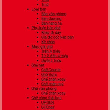
1m2
Loại bàn
Bàn văn phòng
Bàn Gaming
Bàn nâng hạ
Phụ kiện bàn ghế
Khay đi dây
Giá đỡ cốc kẹp bàn
Kê chân
Mức giá ghế
Trên 4 triệu
Từ 2 đến 4 triệu
Dưới 2 triệu
Ghế net
Ghế Couple
Ghế Sofa
Ghế chân xoay
Ghế chân quỳ
Ghế văn phòng
Ghế chân xoay
Ghế công thái học
UPGEN
GTChair