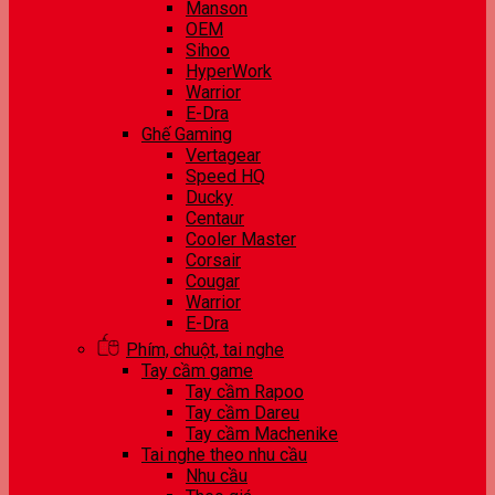
Manson
OEM
Sihoo
HyperWork
Warrior
E-Dra
Ghế Gaming
Vertagear
Speed HQ
Ducky
Centaur
Cooler Master
Corsair
Cougar
Warrior
E-Dra
Phím, chuột, tai nghe
Tay cầm game
Tay cầm Rapoo
Tay cầm Dareu
Tay cầm Machenike
Tai nghe theo nhu cầu
Nhu cầu