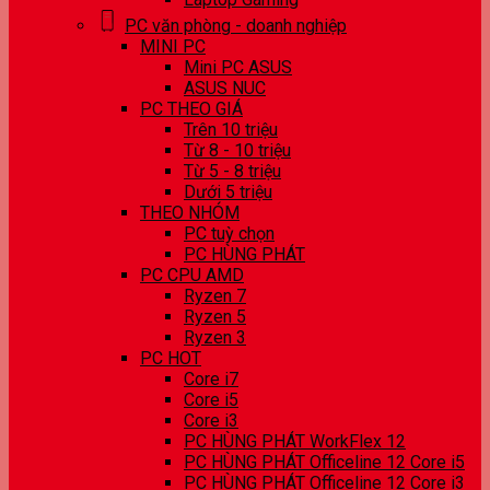
PC văn phòng - doanh nghiệp
MINI PC
Mini PC ASUS
ASUS NUC
PC THEO GIÁ
Trên 10 triệu
Từ 8 - 10 triệu
Từ 5 - 8 triệu
Dưới 5 triệu
THEO NHÓM
PC tuỳ chọn
PC HÙNG PHÁT
PC CPU AMD
Ryzen 7
Ryzen 5
Ryzen 3
PC HOT
Core i7
Core i5
Core i3
PC HÙNG PHÁT WorkFlex 12
PC HÙNG PHÁT Officeline 12 Core i5
PC HÙNG PHÁT Officeline 12 Core i3