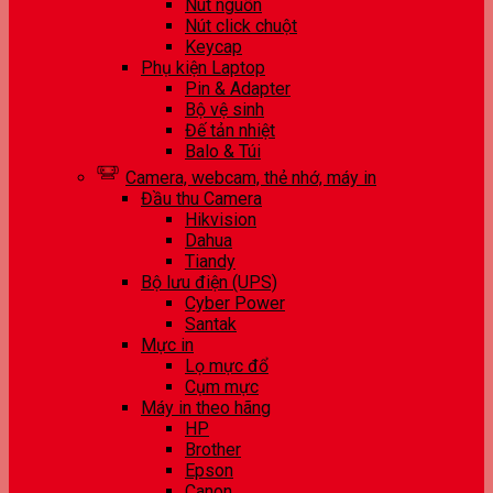
Nút nguồn
Nút click chuột
Keycap
Phụ kiện Laptop
Pin & Adapter
Bộ vệ sinh
Đế tản nhiệt
Balo & Túi
Camera, webcam, thẻ nhớ, máy in
Đầu thu Camera
Hikvision
Dahua
Tiandy
Bộ lưu điện (UPS)
Cyber Power
Santak
Mực in
Lọ mực đổ
Cụm mực
Máy in theo hãng
HP
Brother
Epson
Canon