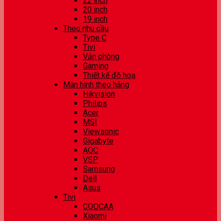
22 inch
20 inch
19 inch
Theo nhu cầu
Type C
Tivi
Văn phòng
Gaming
Thiết kế đồ hoạ
Màn hình theo hãng
Hikvision
Philips
Acer
MSI
Viewsonic
Gigabyte
AOC
VSP
Samsung
Dell
Asus
Tivi
COOCAA
Xiaomi