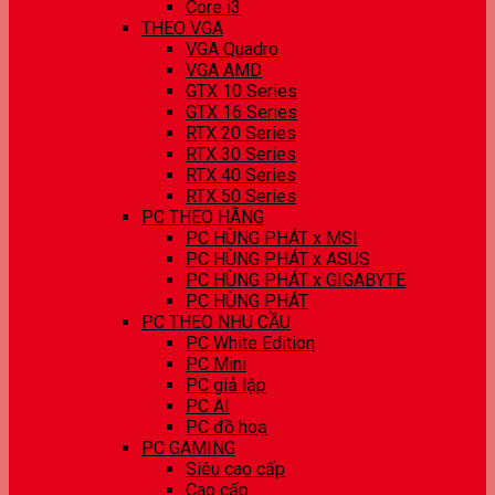
Core i3
THEO VGA
VGA Quadro
VGA AMD
GTX 10 Series
GTX 16 Series
RTX 20 Series
RTX 30 Series
RTX 40 Series
RTX 50 Series
PC THEO HÃNG
PC HÙNG PHÁT x MSI
PC HÙNG PHÁT x ASUS
PC HÙNG PHÁT x GIGABYTE
PC HÙNG PHÁT
PC THEO NHU CẦU
PC White Edition
PC Mini
PC giả lập
PC AI
PC đồ hoạ
PC GAMING
Siêu cao cấp
Cao cấp