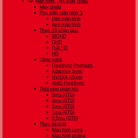
Màn hình, Tivi, Máy chiếu
Máy chiếu
Phụ kiện màn hình ❯
Đèn màn hình
Arm màn hình
Theo độ phân giải
WQHD
QHD
Full HD
HD
Công nghệ
FreeSync Premium
Adaptive Sync
NVIDIA GSync
AMD FreeSync
Thời gian phản hồi
5ms (GTG)
4ms (GTG)
2ms (GTG)
1ms (GTG)
0.5ms (GTG)
Theo bề mặt
Màn hình cong
Màn hình phẳng