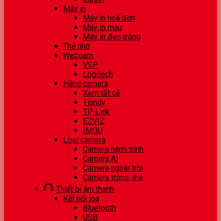
Máy in
Máy in hoá đơn
Máy in màu
Máy in đen trắng
Thẻ nhớ
Webcam
VSP
Logitech
Hãng camera
Xem tất cả
Tiandy
TP-Link
EZVIZ
IMOU
Loại camera
Camera hành trình
Camera AI
Camera ngoài trời
Camera trong nhà
Thiết bị âm thanh
Kết nối loa
Bluetooth
USB