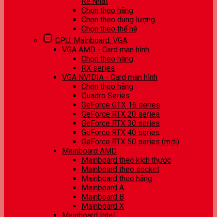
Rẻ Nhất
Chọn theo hãng
Chọn theo dung lượng
Chọn theo thế hệ
CPU, Mainboard, VGA
VGA AMD - Card màn hình
Chọn theo hãng
RX series
VGA NVIDIA - Card màn hình
Chọn theo hãng
Quadro Series
GeForce GTX 16 series
GeForce RTX 20 series
GeForce RTX 30 series
GeForce RTX 40 series
GeForce RTX 50 series (mới)
Mainboard AMD
Mainboard theo kích thước
Mainboard theo socket
Mainboard theo hãng
Mainboard A
Mainboard B
Mainboard X
Mainboard Intel