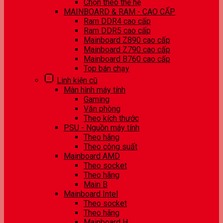
Chọn theo thế hệ
MAINBOARD & RAM - CAO CẤP
Ram DDR4 cao cấp
Ram DDR5 cao cấp
Mainboard Z890 cao cấp
Mainboard Z790 cao cấp
Mainboard B760 cao cấp
Top bán chạy
Linh kiện cũ
Màn hình máy tính
Gaming
Văn phòng
Theo kích thước
PSU - Nguồn máy tính
Theo hãng
Theo công suất
Mainboard AMD
Theo socket
Theo hãng
Main B
Mainboard Intel
Theo socket
Theo hãng
Mainboard H