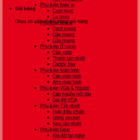
Phụ kiện Máy in
Giỏ hàng
Cụm mực
Lọ mực
Chưa có sản phẩm trong giỏ hàng.
Phụ kiện Mạng
Card mạng
Cáp mạng
Đầu mạng
Phụ kiện Ổ cứng
Cáp sata
Thanh tản nhiệt
Caddy Bay
Phụ kiện Màn hình
Cáp màn hình
Arm màn hình
Phụ kiện VGA & Nguồn
Cáp nguồn nối dài
Giá đỡ VGA
Phụ kiện Tản nhiệt
Hub điều khiển
Gông socket
Keo tản nhiệt
Phụ kiện Gear
Giá đỡ tai nghe