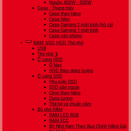
Nguồn 400W - 500W
Case - Thùng máy
Case theo hãng
Case Mini
Case Gaming 2 mặt kính (hồ cá)
Case Gaming 1 mặt kính
Case văn phòng
RAM, SSD, HDD, Thẻ nhớ
USB
Thẻ nhớ ❯
Ổ cứng HDD
Ổ Nas
HDD theo dung lượng
Ổ cứng SSD
Phụ kiện SSD
SSD gắn ngoài
Chọn theo hãng
Dung lượng
Thế hệ và chuẩn cắm
Bộ nhớ RAM
RAM LED RGB
RAM ECC
Bộ Nhớ Ram Theo Bus Chính Hãng Giá