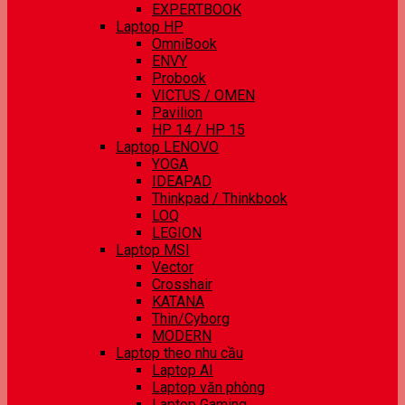
EXPERTBOOK
Laptop HP
OmniBook
ENVY
Probook
VICTUS / OMEN
Pavilion
HP 14 / HP 15
Laptop LENOVO
YOGA
IDEAPAD
Thinkpad / Thinkbook
LOQ
LEGION
Laptop MSI
Vector
Crosshair
KATANA
Thin/Cyborg
MODERN
Laptop theo nhu cầu
Laptop AI
Laptop văn phòng
Laptop Gaming