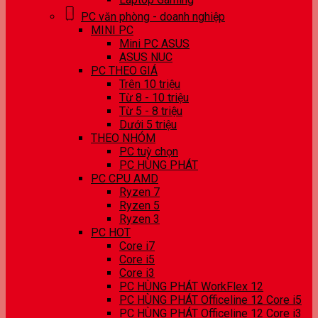
PC văn phòng - doanh nghiệp
MINI PC
Mini PC ASUS
ASUS NUC
PC THEO GIÁ
Trên 10 triệu
Từ 8 - 10 triệu
Từ 5 - 8 triệu
Dưới 5 triệu
THEO NHÓM
PC tuỳ chọn
PC HÙNG PHÁT
PC CPU AMD
Ryzen 7
Ryzen 5
Ryzen 3
PC HOT
Core i7
Core i5
Core i3
PC HÙNG PHÁT WorkFlex 12
PC HÙNG PHÁT Officeline 12 Core i5
PC HÙNG PHÁT Officeline 12 Core i3