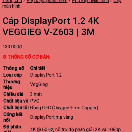
Trang chủ
/
Phụ kiện, phần mềm
/
Phụ kiện Màn hình
/
Cáp
màn hình
Cáp DisplayPort 1.2 4K
VEGGIEG V-Z603 | 3M
133.000
₫
⚙ THÔNG SỐ CƠ BẢN:
Thông số
Chi tiết
Loại cáp
DisplayPort 1.2
Thương
VegGieg
hiệu
Chiều dài
3 mét
Chất liệu vỏ
PVC
Chất liệu lõi
Đồng OFC (Oxygen-Free Copper)
Cổng kết
DisplayPort mạ vàng
nối
Độ phân
4K @ 60Hz, hỗ trợ độ phân giải 2K và 1080p