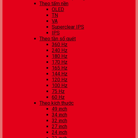
Theo tấm nền
OLED
TN
VA
Superclear IPS
IPS
Theo tần số quét
360 Hz
240 Hz
180 Hz
170 Hz
165 Hz
144 Hz
120 Hz
100 Hz
75 Hz
60 Hz
Theo kích thước
49 inch
34 inch
32 inch
27 inch
24 inch