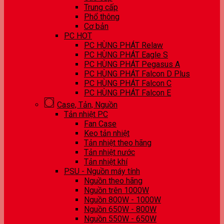
Trung cấp
Phổ thông
Cơ bản
PC HOT
PC HÙNG PHÁT Relaw
PC HÙNG PHÁT Eagle S
PC HÙNG PHÁT Pegasus A
PC HÙNG PHÁT Falcon D Plus
PC HÙNG PHÁT Falcon C
PC HÙNG PHÁT Falcon E
Case, Tản, Nguồn
Tản nhiệt PC
Fan Case
Keo tản nhiệt
Tản nhiệt theo hãng
Tản nhiệt nước
Tản nhiệt khí
PSU - Nguồn máy tính
Nguồn theo hãng
Nguồn trên 1000W
Nguồn 800W - 1000W
Nguồn 650W - 800W
Nguồn 550W - 650W