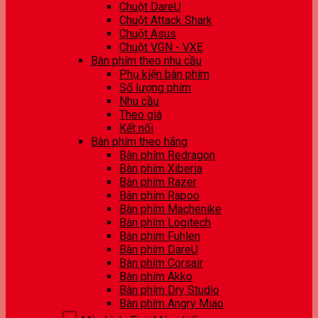
Chuột DareU
Chuột Attack Shark
Chuột Asus
Chuột VGN - VXE
Bàn phím theo nhu cầu
Phụ kiện bàn phím
Số lượng phím
Nhu cầu
Theo giá
Kết nối
Bàn phím theo hãng
Bàn phím Redragon
Bàn phím Xiberia
Bàn phím Razer
Bàn phím Rapoo
Bàn phím Machenike
Bàn phím Logitech
Bàn phím Fuhlen
Bàn phím DareU
Bàn phím Corsair
Bàn phím Akko
Bàn phím Dry Studio
Bàn phím Angry Miao