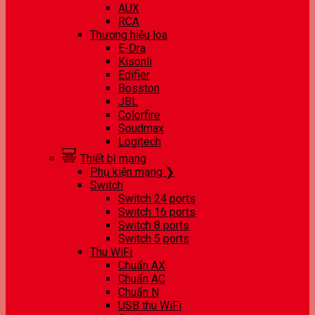
AUX
RCA
Thương hiệu loa
E-Dra
Kisonli
Edifier
Bosston
JBL
Colorfire
Soudmax
Logitech
Thiết bị mạng
Phụ kiện mạng ❯
Switch
Switch 24 ports
Switch 16 ports
Switch 8 ports
Switch 5 ports
Thu WiFi
Chuẩn AX
Chuẩn AC
Chuẩn N
USB thu WiFi