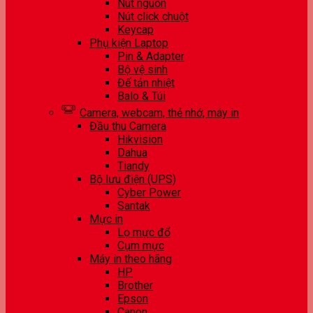
Nút nguồn
Nút click chuột
Keycap
Phụ kiện Laptop
Pin & Adapter
Bộ vệ sinh
Đế tản nhiệt
Balo & Túi
Camera, webcam, thẻ nhớ, máy in
Đầu thu Camera
Hikvision
Dahua
Tiandy
Bộ lưu điện (UPS)
Cyber Power
Santak
Mực in
Lọ mực đổ
Cụm mực
Máy in theo hãng
HP
Brother
Epson
Canon