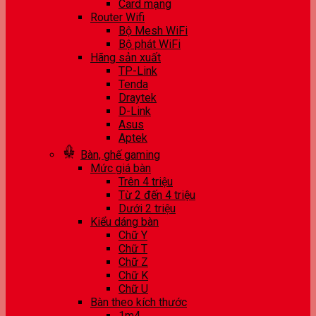
Card mạng
Router Wifi
Bộ Mesh WiFi
Bộ phát WiFi
Hãng sản xuất
TP-Link
Tenda
Draytek
D-Link
Asus
Aptek
Bàn, ghế gaming
Mức giá bàn
Trên 4 triệu
Từ 2 đến 4 triệu
Dưới 2 triệu
Kiểu dáng bàn
Chữ Y
Chữ T
Chữ Z
Chữ K
Chữ U
Bàn theo kích thước
1m4