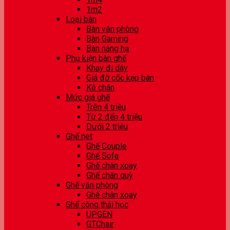
1m2
Loại bàn
Bàn văn phòng
Bàn Gaming
Bàn nâng hạ
Phụ kiện bàn ghế
Khay đi dây
Giá đỡ cốc kẹp bàn
Kê chân
Mức giá ghế
Trên 4 triệu
Từ 2 đến 4 triệu
Dưới 2 triệu
Ghế net
Ghế Couple
Ghế Sofa
Ghế chân xoay
Ghế chân quỳ
Ghế văn phòng
Ghế chân xoay
Ghế công thái học
UPGEN
GTChair