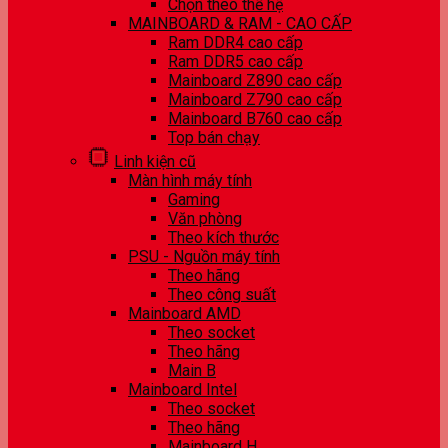
Chọn theo thế hệ
MAINBOARD & RAM - CAO CẤP
Ram DDR4 cao cấp
Ram DDR5 cao cấp
Mainboard Z890 cao cấp
Mainboard Z790 cao cấp
Mainboard B760 cao cấp
Top bán chạy
Linh kiện cũ
Màn hình máy tính
Gaming
Văn phòng
Theo kích thước
PSU - Nguồn máy tính
Theo hãng
Theo công suất
Mainboard AMD
Theo socket
Theo hãng
Main B
Mainboard Intel
Theo socket
Theo hãng
Mainboard H