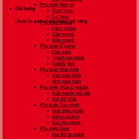
Phụ kiện Máy in
Giỏ hàng
Cụm mực
Lọ mực
Chưa có sản phẩm trong giỏ hàng.
Phụ kiện Mạng
Card mạng
Cáp mạng
Đầu mạng
Phụ kiện Ổ cứng
Cáp sata
Thanh tản nhiệt
Caddy Bay
Phụ kiện Màn hình
Cáp màn hình
Arm màn hình
Phụ kiện VGA & Nguồn
Cáp nguồn nối dài
Giá đỡ VGA
Phụ kiện Tản nhiệt
Hub điều khiển
Gông socket
Keo tản nhiệt
Phụ kiện Gear
Giá đỡ tai nghe