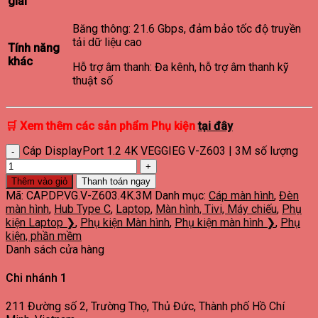
giải
Băng thông: 21.6 Gbps, đảm bảo tốc độ truyền
tải dữ liệu cao
Tính năng
khác
Hỗ trợ âm thanh: Đa kênh, hỗ trợ âm thanh kỹ
thuật số
🛒
Xem thêm các sản phẩm
Phụ kiện
tại đây
Cáp DisplayPort 1.2 4K VEGGIEG V-Z603 | 3M số lượng
Thêm vào giỏ
Thanh toán ngay
Mã:
CAP.DP.VG.V-Z603.4K.3M
Danh mục:
Cáp màn hình
,
Đèn
màn hình
,
Hub Type C
,
Laptop
,
Màn hình, Tivi, Máy chiếu
,
Phụ
kiện Laptop ❯
,
Phụ kiện Màn hình
,
Phụ kiện màn hình ❯
,
Phụ
kiện, phần mềm
Danh sách cửa hàng
Chi nhánh 1
211 Đường số 2, Trường Thọ, Thủ Đức, Thành phố Hồ Chí