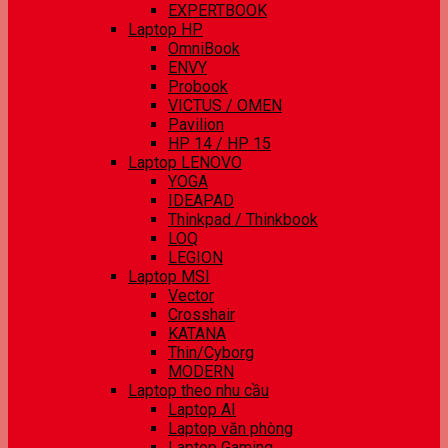
EXPERTBOOK
Laptop HP
OmniBook
ENVY
Probook
VICTUS / OMEN
Pavilion
HP 14 / HP 15
Laptop LENOVO
YOGA
IDEAPAD
Thinkpad / Thinkbook
LOQ
LEGION
Laptop MSI
Vector
Crosshair
KATANA
Thin/Cyborg
MODERN
Laptop theo nhu cầu
Laptop AI
Laptop văn phòng
Laptop Gaming