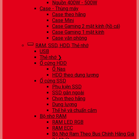
Nguồn 400W - 500W
Case - Thùng máy
Case theo hãng
Case Mini
Case Gaming 2 mặt kính (hồ cá)
Case Gaming 1 mặt kính
Case văn phòng
RAM, SSD, HDD, Thẻ nhớ
USB
Thẻ nhớ ❯
Ổ cứng HDD
Ổ Nas
HDD theo dung lượng
Ổ cứng SSD
Phụ kiện SSD
SSD gắn ngoài
Chọn theo hãng
Dung lượng
Thế hệ và chuẩn cắm
Bộ nhớ RAM
RAM LED RGB
RAM ECC
Bộ Nhớ Ram Theo Bus Chính Hãng Giá