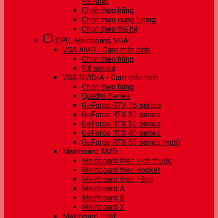
Rẻ Nhất
Chọn theo hãng
Chọn theo dung lượng
Chọn theo thế hệ
CPU, Mainboard, VGA
VGA AMD - Card màn hình
Chọn theo hãng
RX series
VGA NVIDIA - Card màn hình
Chọn theo hãng
Quadro Series
GeForce GTX 16 series
GeForce RTX 20 series
GeForce RTX 30 series
GeForce RTX 40 series
GeForce RTX 50 series (mới)
Mainboard AMD
Mainboard theo kích thước
Mainboard theo socket
Mainboard theo hãng
Mainboard A
Mainboard B
Mainboard X
Mainboard Intel