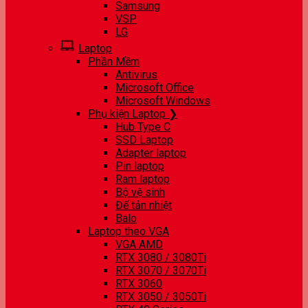
Samsung
VSP
LG
Laptop
Phần Mềm
Antivirus
Microsoft Office
Microsoft Windows
Phụ kiện Laptop ❯
Hub Type C
SSD Laptop
Adapter laptop
Pin laptop
Ram laptop
Bộ vệ sinh
Đế tản nhiệt
Balo
Laptop theo VGA
VGA AMD
RTX 3080 / 3080Ti
RTX 3070 / 3070Ti
RTX 3060
RTX 3050 / 3050Ti