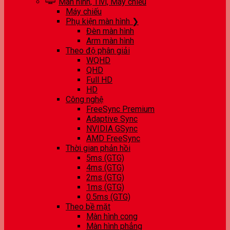
Màn hình, Tivi, Máy chiếu
Máy chiếu
Phụ kiện màn hình ❯
Đèn màn hình
Arm màn hình
Theo độ phân giải
WQHD
QHD
Full HD
HD
Công nghệ
FreeSync Premium
Adaptive Sync
NVIDIA GSync
AMD FreeSync
Thời gian phản hồi
5ms (GTG)
4ms (GTG)
2ms (GTG)
1ms (GTG)
0.5ms (GTG)
Theo bề mặt
Màn hình cong
Màn hình phẳng