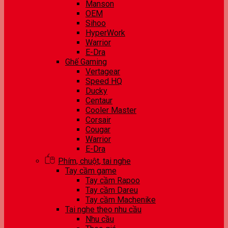
Manson
OEM
Sihoo
HyperWork
Warrior
E-Dra
Ghế Gaming
Vertagear
Speed HQ
Ducky
Centaur
Cooler Master
Corsair
Cougar
Warrior
E-Dra
Phím, chuột, tai nghe
Tay cầm game
Tay cầm Rapoo
Tay cầm Dareu
Tay cầm Machenike
Tai nghe theo nhu cầu
Nhu cầu