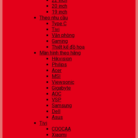
22 inch
20 inch
19 inch
Theo nhu cầu
Type C
Tivi
Văn phòng
Gaming
Thiết kế đồ hoạ
Màn hình theo hãng
Hikvision
Philips
Acer
MSI
Viewsonic
Gigabyte
AOC
VSP
Samsung
Dell
Asus
Tivi
COOCAA
Xiaomi