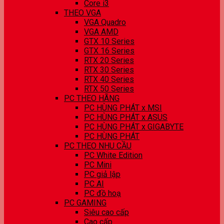
Core i3
THEO VGA
VGA Quadro
VGA AMD
GTX 10 Series
GTX 16 Series
RTX 20 Series
RTX 30 Series
RTX 40 Series
RTX 50 Series
PC THEO HÃNG
PC HÙNG PHÁT x MSI
PC HÙNG PHÁT x ASUS
PC HÙNG PHÁT x GIGABYTE
PC HÙNG PHÁT
PC THEO NHU CẦU
PC White Edition
PC Mini
PC giả lập
PC AI
PC đồ hoạ
PC GAMING
Siêu cao cấp
Cao cấp