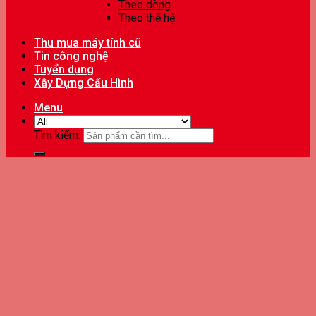
Theo dòng
Theo thế hệ
Thu mua máy tính cũ
Tin công nghệ
Tuyển dụng
Xây Dựng Cấu Hình
Menu
Tìm kiếm: