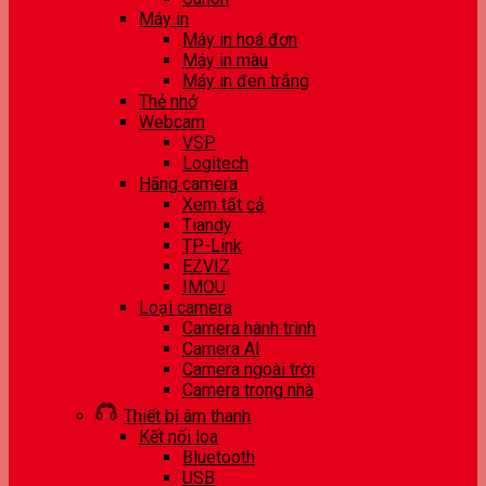
Máy in
Máy in hoá đơn
Máy in màu
Máy in đen trắng
Thẻ nhớ
Webcam
VSP
Logitech
Hãng camera
Xem tất cả
Tiandy
TP-Link
EZVIZ
IMOU
Loại camera
Camera hành trình
Camera AI
Camera ngoài trời
Camera trong nhà
Thiết bị âm thanh
Kết nối loa
Bluetooth
USB