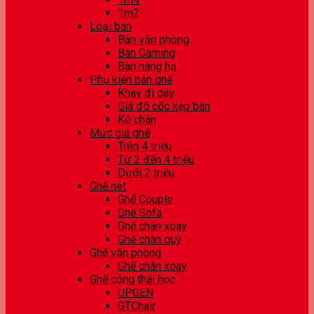
1m2
Loại bàn
Bàn văn phòng
Bàn Gaming
Bàn nâng hạ
Phụ kiện bàn ghế
Khay đi dây
Giá đỡ cốc kẹp bàn
Kê chân
Mức giá ghế
Trên 4 triệu
Từ 2 đến 4 triệu
Dưới 2 triệu
Ghế net
Ghế Couple
Ghế Sofa
Ghế chân xoay
Ghế chân quỳ
Ghế văn phòng
Ghế chân xoay
Ghế công thái học
UPGEN
GTChair