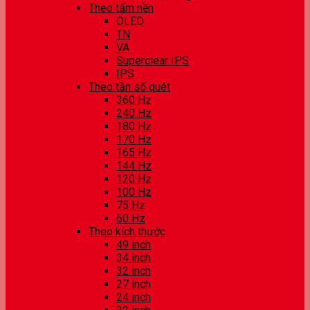
Theo tấm nền
OLED
TN
VA
Superclear IPS
IPS
Theo tần số quét
360 Hz
240 Hz
180 Hz
170 Hz
165 Hz
144 Hz
120 Hz
100 Hz
75 Hz
60 Hz
Theo kích thước
49 inch
34 inch
32 inch
27 inch
24 inch