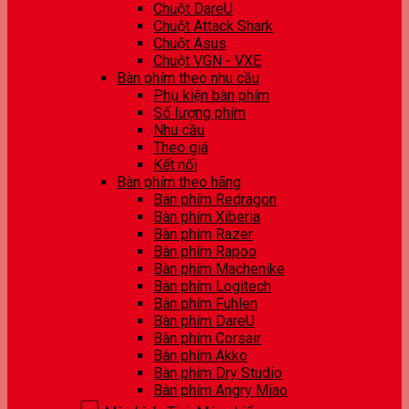
Chuột DareU
Chuột Attack Shark
Chuột Asus
Chuột VGN - VXE
Bàn phím theo nhu cầu
Phụ kiện bàn phím
Số lượng phím
Nhu cầu
Theo giá
Kết nối
Bàn phím theo hãng
Bàn phím Redragon
Bàn phím Xiberia
Bàn phím Razer
Bàn phím Rapoo
Bàn phím Machenike
Bàn phím Logitech
Bàn phím Fuhlen
Bàn phím DareU
Bàn phím Corsair
Bàn phím Akko
Bàn phím Dry Studio
Bàn phím Angry Miao