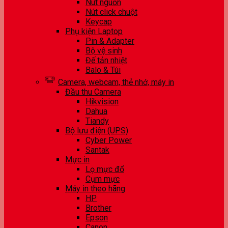
Nút nguồn
Nút click chuột
Keycap
Phụ kiện Laptop
Pin & Adapter
Bộ vệ sinh
Đế tản nhiệt
Balo & Túi
Camera, webcam, thẻ nhớ, máy in
Đầu thu Camera
Hikvision
Dahua
Tiandy
Bộ lưu điện (UPS)
Cyber Power
Santak
Mực in
Lọ mực đổ
Cụm mực
Máy in theo hãng
HP
Brother
Epson
Canon