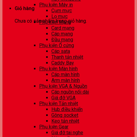
Phụ kiện Máy in
Giỏ hàng
Cụm mực
Lọ mực
Chưa có sản phẩm trong giỏ hàng.
Phụ kiện Mạng
Card mạng
Cáp mạng
Đầu mạng
Phụ kiện Ổ cứng
Cáp sata
Thanh tản nhiệt
Caddy Bay
Phụ kiện Màn hình
Cáp màn hình
Arm màn hình
Phụ kiện VGA & Nguồn
Cáp nguồn nối dài
Giá đỡ VGA
Phụ kiện Tản nhiệt
Hub điều khiển
Gông socket
Keo tản nhiệt
Phụ kiện Gear
Giá đỡ tai nghe