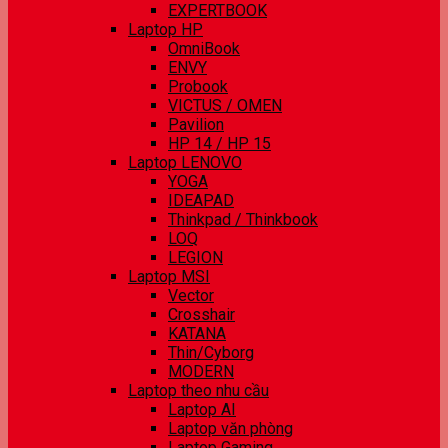
EXPERTBOOK
Laptop HP
OmniBook
ENVY
Probook
VICTUS / OMEN
Pavilion
HP 14 / HP 15
Laptop LENOVO
YOGA
IDEAPAD
Thinkpad / Thinkbook
LOQ
LEGION
Laptop MSI
Vector
Crosshair
KATANA
Thin/Cyborg
MODERN
Laptop theo nhu cầu
Laptop AI
Laptop văn phòng
Laptop Gaming