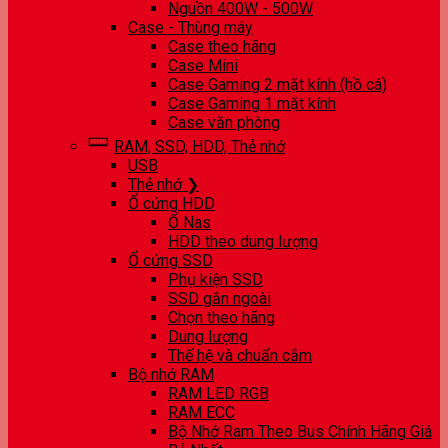
Nguồn 400W - 500W
Case - Thùng máy
Case theo hãng
Case Mini
Case Gaming 2 mặt kính (hồ cá)
Case Gaming 1 mặt kính
Case văn phòng
RAM, SSD, HDD, Thẻ nhớ
USB
Thẻ nhớ ❯
Ổ cứng HDD
Ổ Nas
HDD theo dung lượng
Ổ cứng SSD
Phụ kiện SSD
SSD gắn ngoài
Chọn theo hãng
Dung lượng
Thế hệ và chuẩn cắm
Bộ nhớ RAM
RAM LED RGB
RAM ECC
Bộ Nhớ Ram Theo Bus Chính Hãng Giá