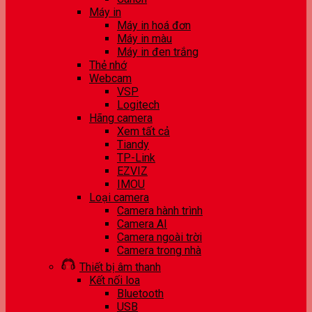
Máy in
Máy in hoá đơn
Máy in màu
Máy in đen trắng
Thẻ nhớ
Webcam
VSP
Logitech
Hãng camera
Xem tất cả
Tiandy
TP-Link
EZVIZ
IMOU
Loại camera
Camera hành trình
Camera AI
Camera ngoài trời
Camera trong nhà
Thiết bị âm thanh
Kết nối loa
Bluetooth
USB