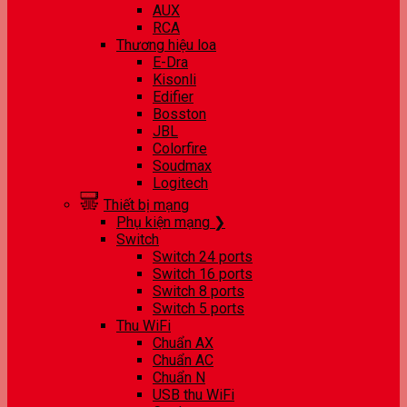
AUX
RCA
Thương hiệu loa
E-Dra
Kisonli
Edifier
Bosston
JBL
Colorfire
Soudmax
Logitech
Thiết bị mạng
Phụ kiện mạng ❯
Switch
Switch 24 ports
Switch 16 ports
Switch 8 ports
Switch 5 ports
Thu WiFi
Chuẩn AX
Chuẩn AC
Chuẩn N
USB thu WiFi