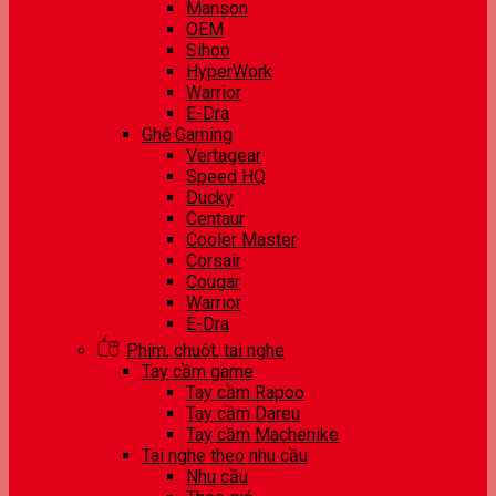
Manson
OEM
Sihoo
HyperWork
Warrior
E-Dra
Ghế Gaming
Vertagear
Speed HQ
Ducky
Centaur
Cooler Master
Corsair
Cougar
Warrior
E-Dra
Phím, chuột, tai nghe
Tay cầm game
Tay cầm Rapoo
Tay cầm Dareu
Tay cầm Machenike
Tai nghe theo nhu cầu
Nhu cầu