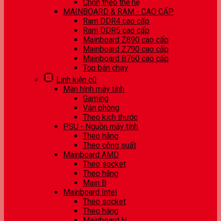
Chọn theo thế hệ
MAINBOARD & RAM - CAO CẤP
Ram DDR4 cao cấp
Ram DDR5 cao cấp
Mainboard Z890 cao cấp
Mainboard Z790 cao cấp
Mainboard B760 cao cấp
Top bán chạy
Linh kiện cũ
Màn hình máy tính
Gaming
Văn phòng
Theo kích thước
PSU - Nguồn máy tính
Theo hãng
Theo công suất
Mainboard AMD
Theo socket
Theo hãng
Main B
Mainboard Intel
Theo socket
Theo hãng
Mainboard H