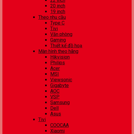
22 inch
20 inch
19 inch
Theo nhu cầu
Type C
Tivi
Văn phòng
Gaming
Thiết kế đồ hoạ
Màn hình theo hãng
Hikvision
Philips
Acer
MSI
Viewsonic
Gigabyte
AOC
VSP
Samsung
Dell
Asus
Tivi
COOCAA
Xiaomi