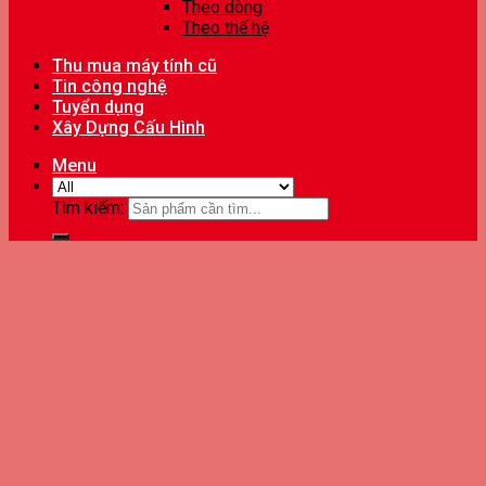
Theo dòng
Theo thế hệ
Thu mua máy tính cũ
Tin công nghệ
Tuyển dụng
Xây Dựng Cấu Hình
Menu
Tìm kiếm: