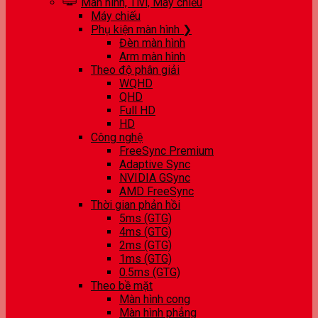
Màn hình, Tivi, Máy chiếu
Máy chiếu
Phụ kiện màn hình ❯
Đèn màn hình
Arm màn hình
Theo độ phân giải
WQHD
QHD
Full HD
HD
Công nghệ
FreeSync Premium
Adaptive Sync
NVIDIA GSync
AMD FreeSync
Thời gian phản hồi
5ms (GTG)
4ms (GTG)
2ms (GTG)
1ms (GTG)
0.5ms (GTG)
Theo bề mặt
Màn hình cong
Màn hình phẳng