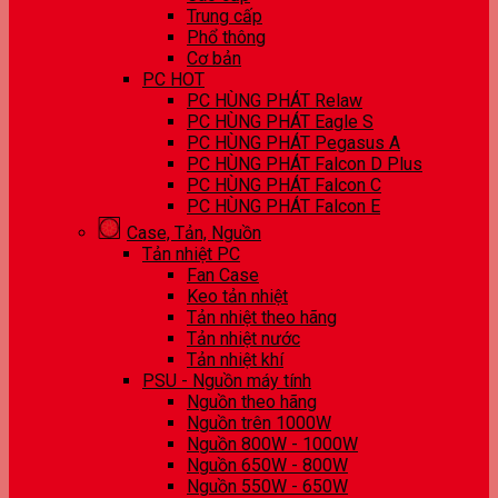
Trung cấp
Phổ thông
Cơ bản
PC HOT
PC HÙNG PHÁT Relaw
PC HÙNG PHÁT Eagle S
PC HÙNG PHÁT Pegasus A
PC HÙNG PHÁT Falcon D Plus
PC HÙNG PHÁT Falcon C
PC HÙNG PHÁT Falcon E
Case, Tản, Nguồn
Tản nhiệt PC
Fan Case
Keo tản nhiệt
Tản nhiệt theo hãng
Tản nhiệt nước
Tản nhiệt khí
PSU - Nguồn máy tính
Nguồn theo hãng
Nguồn trên 1000W
Nguồn 800W - 1000W
Nguồn 650W - 800W
Nguồn 550W - 650W