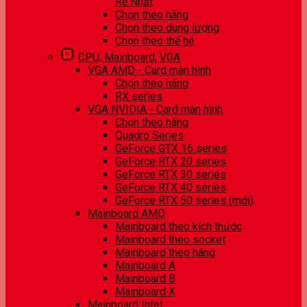
Rẻ Nhất
Chọn theo hãng
Chọn theo dung lượng
Chọn theo thế hệ
CPU, Mainboard, VGA
VGA AMD - Card màn hình
Chọn theo hãng
RX series
VGA NVIDIA - Card màn hình
Chọn theo hãng
Quadro Series
GeForce GTX 16 series
GeForce RTX 20 series
GeForce RTX 30 series
GeForce RTX 40 series
GeForce RTX 50 series (mới)
Mainboard AMD
Mainboard theo kích thước
Mainboard theo socket
Mainboard theo hãng
Mainboard A
Mainboard B
Mainboard X
Mainboard Intel