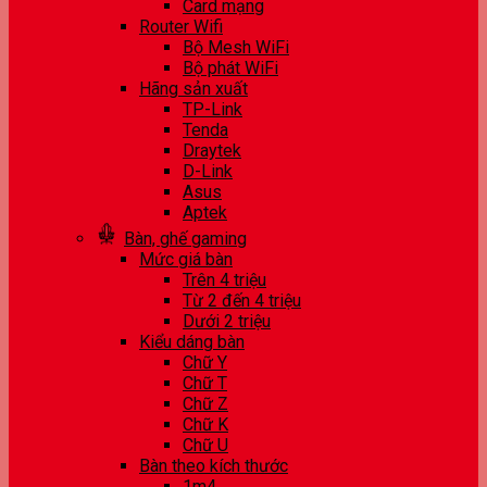
Card mạng
Router Wifi
Bộ Mesh WiFi
Bộ phát WiFi
Hãng sản xuất
TP-Link
Tenda
Draytek
D-Link
Asus
Aptek
Bàn, ghế gaming
Mức giá bàn
Trên 4 triệu
Từ 2 đến 4 triệu
Dưới 2 triệu
Kiểu dáng bàn
Chữ Y
Chữ T
Chữ Z
Chữ K
Chữ U
Bàn theo kích thước
1m4