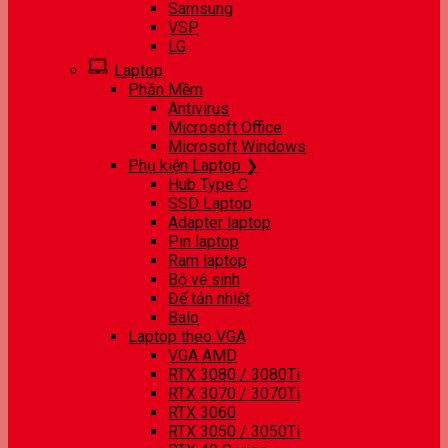
Samsung
VSP
LG
Laptop
Phần Mềm
Antivirus
Microsoft Office
Microsoft Windows
Phụ kiện Laptop ❯
Hub Type C
SSD Laptop
Adapter laptop
Pin laptop
Ram laptop
Bộ vệ sinh
Đế tản nhiệt
Balo
Laptop theo VGA
VGA AMD
RTX 3080 / 3080Ti
RTX 3070 / 3070Ti
RTX 3060
RTX 3050 / 3050Ti