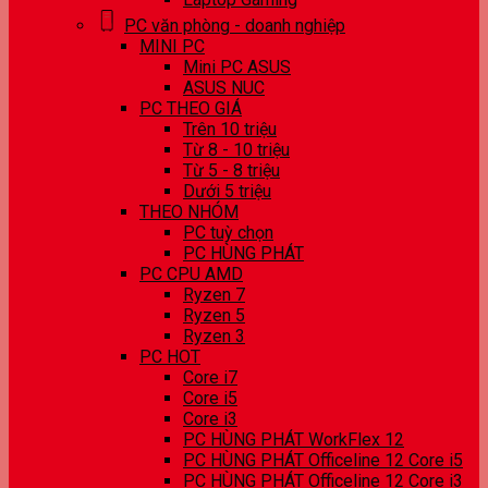
PC văn phòng - doanh nghiệp
MINI PC
Mini PC ASUS
ASUS NUC
PC THEO GIÁ
Trên 10 triệu
Từ 8 - 10 triệu
Từ 5 - 8 triệu
Dưới 5 triệu
THEO NHÓM
PC tuỳ chọn
PC HÙNG PHÁT
PC CPU AMD
Ryzen 7
Ryzen 5
Ryzen 3
PC HOT
Core i7
Core i5
Core i3
PC HÙNG PHÁT WorkFlex 12
PC HÙNG PHÁT Officeline 12 Core i5
PC HÙNG PHÁT Officeline 12 Core i3