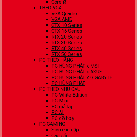
Core i3
THEO VGA
VGA Quadro
VGA AMD
GTX 10 Series
GTX 16 Series
RTX 20 Series
RTX 30 Series
RTX 40 Series
RTX 50 Series
PC THEO HÃNG
PC HÙNG PHÁT x MSI
PC HÙNG PHÁT x ASUS
PC HÙNG PHÁT x GIGABYTE
PC HÙNG PHÁT
PC THEO NHU CẦU
PC White Edition
PC Mini
PC giả lập
PC AI
PC đồ hoạ
PC GAMING
Siêu cao cấp
Cao cấp