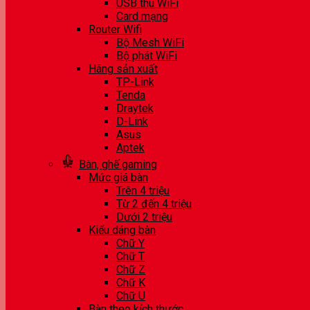
USB thu WiFi
Card mạng
Router Wifi
Bộ Mesh WiFi
Bộ phát WiFi
Hãng sản xuất
TP-Link
Tenda
Draytek
D-Link
Asus
Aptek
Bàn, ghế gaming
Mức giá bàn
Trên 4 triệu
Từ 2 đến 4 triệu
Dưới 2 triệu
Kiểu dáng bàn
Chữ Y
Chữ T
Chữ Z
Chữ K
Chữ U
Bàn theo kích thước