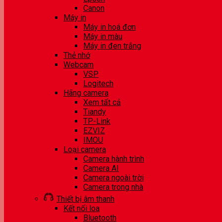
Canon
Máy in
Máy in hoá đơn
Máy in màu
Máy in đen trắng
Thẻ nhớ
Webcam
VSP
Logitech
Hãng camera
Xem tất cả
Tiandy
TP-Link
EZVIZ
IMOU
Loại camera
Camera hành trình
Camera AI
Camera ngoài trời
Camera trong nhà
Thiết bị âm thanh
Kết nối loa
Bluetooth