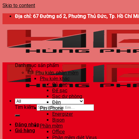
Skip to content
Địa chỉ: 67 Đường số 2, Phường Thủ Đức, Tp. Hồ Chí M
Danh mục sản phẩm
Phụ kiện, phần mềm
Phụ kiện khác
Củ sạc
Đế sạc
Sạc dự phòng
Đèn
Tìm kiếm:
Pin iPhone
Energizer
Bison
Đăng nhập
Phần mềm
Giỏ hàng
Office
Phần mềm diệt Virus