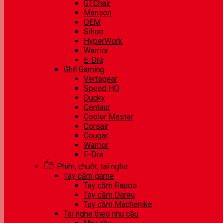
GTChair
Manson
OEM
Sihoo
HyperWork
Warrior
E-Dra
Ghế Gaming
Vertagear
Speed HQ
Ducky
Centaur
Cooler Master
Corsair
Cougar
Warrior
E-Dra
Phím, chuột, tai nghe
Tay cầm game
Tay cầm Rapoo
Tay cầm Dareu
Tay cầm Machenike
Tai nghe theo nhu cầu