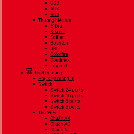
USB
AUX
RCA
Thương hiệu loa
E-Dra
Kisonli
Edifier
Bosston
JBL
Colorfire
Soudmax
Logitech
Thiết bị mạng
Phụ kiện mạng ❯
Switch
Switch 24 ports
Switch 16 ports
Switch 8 ports
Switch 5 ports
Thu WiFi
Chuẩn AX
Chuẩn AC
Chuẩn N