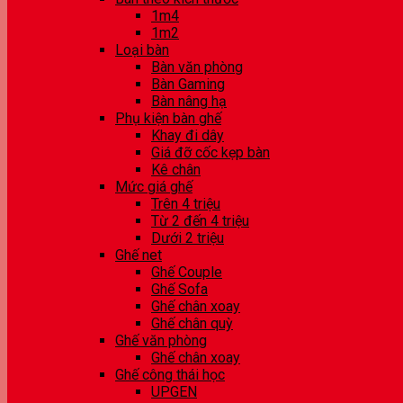
1m4
1m2
Loại bàn
Bàn văn phòng
Bàn Gaming
Bàn nâng hạ
Phụ kiện bàn ghế
Khay đi dây
Giá đỡ cốc kẹp bàn
Kê chân
Mức giá ghế
Trên 4 triệu
Từ 2 đến 4 triệu
Dưới 2 triệu
Ghế net
Ghế Couple
Ghế Sofa
Ghế chân xoay
Ghế chân quỳ
Ghế văn phòng
Ghế chân xoay
Ghế công thái học
UPGEN