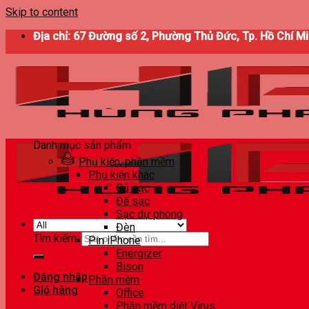
Skip to content
Địa chỉ: 67 Đường số 2, Phường Thủ Đức, Tp. Hồ Chí M
Danh mục sản phẩm
Phụ kiện, phần mềm
Phụ kiện khác
Củ sạc
Đế sạc
Sạc dự phòng
Đèn
Tìm kiếm:
Pin iPhone
Energizer
Bison
Đăng nhập
Phần mềm
Giỏ hàng
Office
Phần mềm diệt Virus