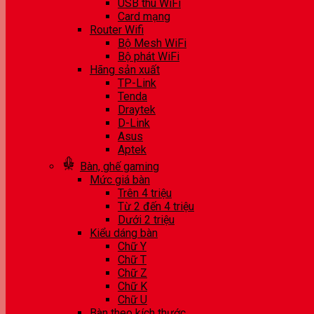
USB thu WiFi
Card mạng
Router Wifi
Bộ Mesh WiFi
Bộ phát WiFi
Hãng sản xuất
TP-Link
Tenda
Draytek
D-Link
Asus
Aptek
Bàn, ghế gaming
Mức giá bàn
Trên 4 triệu
Từ 2 đến 4 triệu
Dưới 2 triệu
Kiểu dáng bàn
Chữ Y
Chữ T
Chữ Z
Chữ K
Chữ U
Bàn theo kích thước