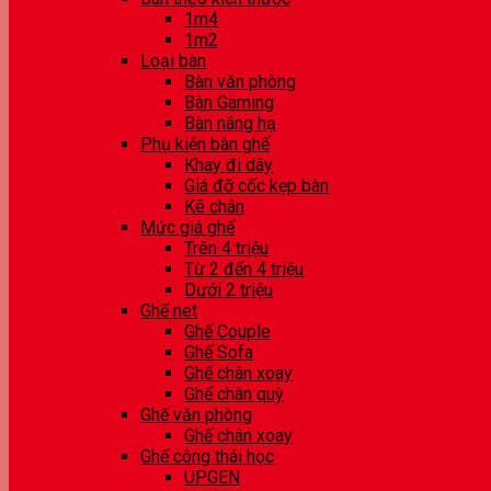
1m4
1m2
Loại bàn
Bàn văn phòng
Bàn Gaming
Bàn nâng hạ
Phụ kiện bàn ghế
Khay đi dây
Giá đỡ cốc kẹp bàn
Kê chân
Mức giá ghế
Trên 4 triệu
Từ 2 đến 4 triệu
Dưới 2 triệu
Ghế net
Ghế Couple
Ghế Sofa
Ghế chân xoay
Ghế chân quỳ
Ghế văn phòng
Ghế chân xoay
Ghế công thái học
UPGEN