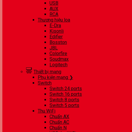
USB
AUX
RCA
Thương hiệu loa
E-Dra
Kisonli
Edifier
Bosston
JBL
Colorfire
Soudmax
Logitech
Thiết bị mạng
Phụ kiện mạng ❯
Switch
Switch 24 ports
Switch 16 ports
Switch 8 ports
Switch 5 ports
Thu WiFi
Chuẩn AX
Chuẩn AC
Chuẩn N