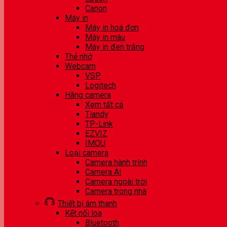
Canon
Máy in
Máy in hoá đơn
Máy in màu
Máy in đen trắng
Thẻ nhớ
Webcam
VSP
Logitech
Hãng camera
Xem tất cả
Tiandy
TP-Link
EZVIZ
IMOU
Loại camera
Camera hành trình
Camera AI
Camera ngoài trời
Camera trong nhà
Thiết bị âm thanh
Kết nối loa
Bluetooth