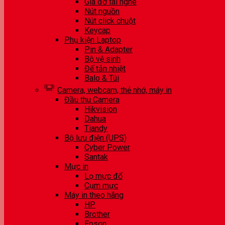
Giá đỡ tai nghe
Nút nguồn
Nút click chuột
Keycap
Phụ kiện Laptop
Pin & Adapter
Bộ vệ sinh
Đế tản nhiệt
Balo & Túi
Camera, webcam, thẻ nhớ, máy in
Đầu thu Camera
Hikvision
Dahua
Tiandy
Bộ lưu điện (UPS)
Cyber Power
Santak
Mực in
Lọ mực đổ
Cụm mực
Máy in theo hãng
HP
Brother
Epson