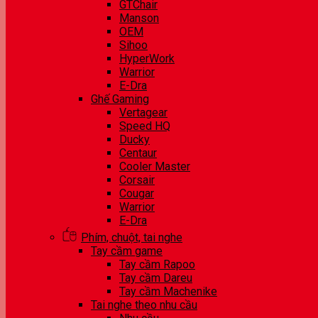
GTChair
Manson
OEM
Sihoo
HyperWork
Warrior
E-Dra
Ghế Gaming
Vertagear
Speed HQ
Ducky
Centaur
Cooler Master
Corsair
Cougar
Warrior
E-Dra
Phím, chuột, tai nghe
Tay cầm game
Tay cầm Rapoo
Tay cầm Dareu
Tay cầm Machenike
Tai nghe theo nhu cầu