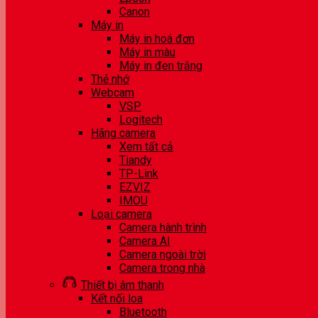
Canon
Máy in
Máy in hoá đơn
Máy in màu
Máy in đen trắng
Thẻ nhớ
Webcam
VSP
Logitech
Hãng camera
Xem tất cả
Tiandy
TP-Link
EZVIZ
IMOU
Loại camera
Camera hành trình
Camera AI
Camera ngoài trời
Camera trong nhà
Thiết bị âm thanh
Kết nối loa
Bluetooth