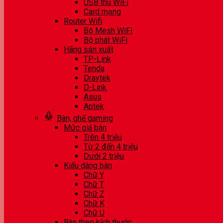
USB thu WiFi
Card mạng
Router Wifi
Bộ Mesh WiFi
Bộ phát WiFi
Hãng sản xuất
TP-Link
Tenda
Draytek
D-Link
Asus
Aptek
Bàn, ghế gaming
Mức giá bàn
Trên 4 triệu
Từ 2 đến 4 triệu
Dưới 2 triệu
Kiểu dáng bàn
Chữ Y
Chữ T
Chữ Z
Chữ K
Chữ U
Bàn theo kích thước