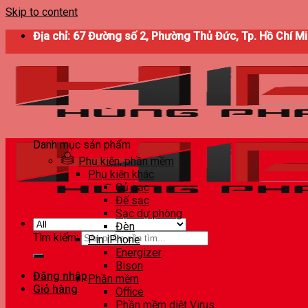
Skip to content
Địa chỉ: 67 Đường số 2, Phường Thủ Đức, Tp. Hồ Chí M
Danh mục sản phẩm
Phụ kiện, phần mềm
Phụ kiện khác
Củ sạc
Đế sạc
Sạc dự phòng
Đèn
Tìm kiếm:
Pin iPhone
Energizer
Bison
Đăng nhập
Phần mềm
Giỏ hàng
Office
Phần mềm diệt Virus