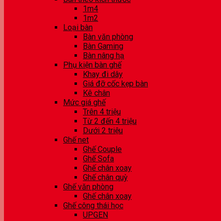
1m4
1m2
Loại bàn
Bàn văn phòng
Bàn Gaming
Bàn nâng hạ
Phụ kiện bàn ghế
Khay đi dây
Giá đỡ cốc kẹp bàn
Kê chân
Mức giá ghế
Trên 4 triệu
Từ 2 đến 4 triệu
Dưới 2 triệu
Ghế net
Ghế Couple
Ghế Sofa
Ghế chân xoay
Ghế chân quỳ
Ghế văn phòng
Ghế chân xoay
Ghế công thái học
UPGEN