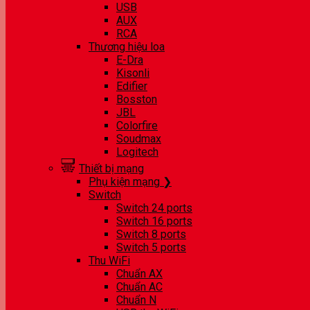
USB
AUX
RCA
Thương hiệu loa
E-Dra
Kisonli
Edifier
Bosston
JBL
Colorfire
Soudmax
Logitech
Thiết bị mạng
Phụ kiện mạng ❯
Switch
Switch 24 ports
Switch 16 ports
Switch 8 ports
Switch 5 ports
Thu WiFi
Chuẩn AX
Chuẩn AC
Chuẩn N