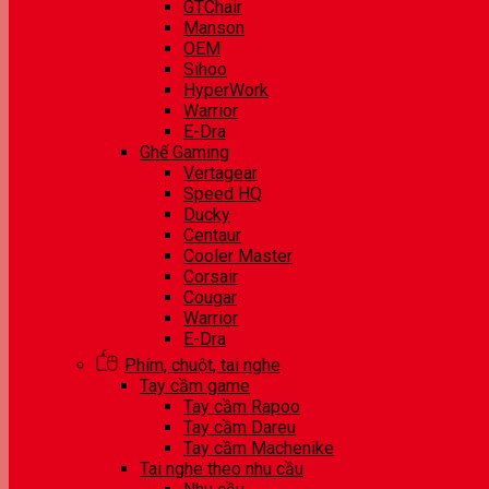
GTChair
Manson
OEM
Sihoo
HyperWork
Warrior
E-Dra
Ghế Gaming
Vertagear
Speed HQ
Ducky
Centaur
Cooler Master
Corsair
Cougar
Warrior
E-Dra
Phím, chuột, tai nghe
Tay cầm game
Tay cầm Rapoo
Tay cầm Dareu
Tay cầm Machenike
Tai nghe theo nhu cầu