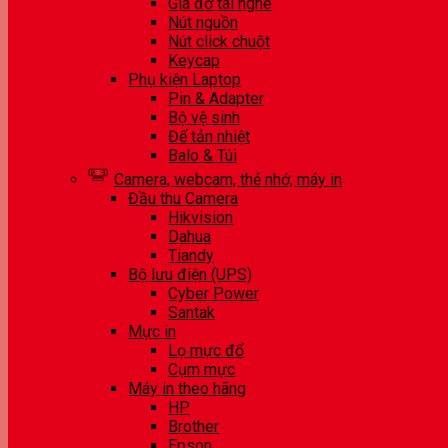
Giá đỡ tai nghe
Nút nguồn
Nút click chuột
Keycap
Phụ kiện Laptop
Pin & Adapter
Bộ vệ sinh
Đế tản nhiệt
Balo & Túi
Camera, webcam, thẻ nhớ, máy in
Đầu thu Camera
Hikvision
Dahua
Tiandy
Bộ lưu điện (UPS)
Cyber Power
Santak
Mực in
Lọ mực đổ
Cụm mực
Máy in theo hãng
HP
Brother
Epson