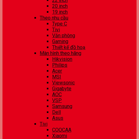
22 inch
20 inch
19 inch
Theo nhu cầu
Type C
Tivi
Văn phòng
Gaming
Thiết kế đồ hoạ
Màn hình theo hãng
Hikvision
Philips
Acer
MSI
Viewsonic
Gigabyte
AOC
VSP
Samsung
Dell
Asus
Tivi
COOCAA
Xiaomi