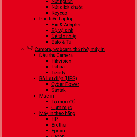
Nút nguồn
Nút click chuột
Keycap
Phụ kiện Laptop
Pin & Adapter
Bộ vệ sinh
Đế tản nhiệt
Balo & Túi
Camera, webcam, thẻ nhớ, máy in
Đầu thu Camera
Hikvision
Dahua
Tiandy
Bộ lưu điện (UPS)
Cyber Power
Santak
Mực in
Lọ mực đổ
Cụm mực
Máy in theo hãng
HP
Brother
Epson
Canon