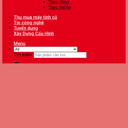
Theo dòng
Theo thế hệ
Thu mua máy tính cũ
Tin công nghệ
Tuyển dụng
Xây Dựng Cấu Hình
Menu
Tìm kiếm: