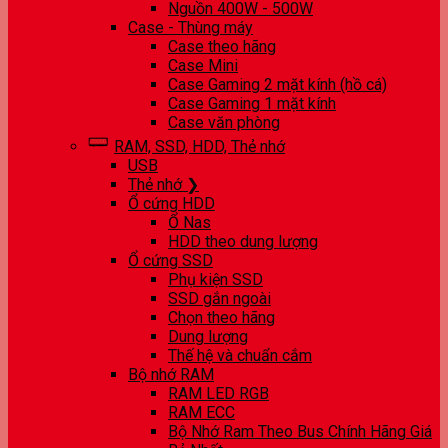
Nguồn 400W - 500W
Case - Thùng máy
Case theo hãng
Case Mini
Case Gaming 2 mặt kính (hồ cá)
Case Gaming 1 mặt kính
Case văn phòng
RAM, SSD, HDD, Thẻ nhớ
USB
Thẻ nhớ ❯
Ổ cứng HDD
Ổ Nas
HDD theo dung lượng
Ổ cứng SSD
Phụ kiện SSD
SSD gắn ngoài
Chọn theo hãng
Dung lượng
Thế hệ và chuẩn cắm
Bộ nhớ RAM
RAM LED RGB
RAM ECC
Bộ Nhớ Ram Theo Bus Chính Hãng Giá