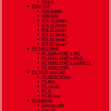
Core i3
THEO VGA
VGA Quadro
VGA AMD
GTX 10 Series
GTX 16 Series
RTX 20 Series
RTX 30 Series
RTX 40 Series
RTX 50 Series
PC THEO HÃNG
PC HÙNG PHÁT x MSI
PC HÙNG PHÁT x ASUS
PC HÙNG PHÁT x GIGABYTE
PC HÙNG PHÁT
PC THEO NHU CẦU
PC White Edition
PC Mini
PC giả lập
PC AI
PC đồ hoạ
PC GAMING
Siêu cao cấp
Cao cấp