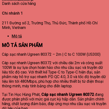
Danh sách cửa hàng
Chi nhánh 1
211 Đường số 2, Trường Thọ, Thủ Đức, Thành phố Hồ Chí
Minh, Vietnam
Mô tả
MÔ TẢ SẢN PHẨM
Cáp sạc nhanh Ugreen 80372 – 2m | C to C 100W (US300)
Cáp sạc nhanh Ugreen 80372 với chiều dài 2m và công suất
100W là sự lựa chọn hoàn hảo cho nhu cầu sạc và truyền dữ
liệu tốc độ cao. Với thiết kế Type-C to Type-C hiện đại, sản
phẩm này hỗ trợ sạc nhanh PD QC 4.0, 3.0 và tốc độ truyền dữ
liệu lên tới 480Mbps, phù hợp cho nhiều thiết bị từ điện thoại
thông minh, máy tính bảng cho đến laptop.
Tại Tin Học Hùng Phát,
Cáp sạc nhanh Ugreen 80372
đang
được phân phối với mức giá cực kỳ hấp dẫn. Sản phẩm chính
hãng, chất lượng đảm bảo, đáp ứng mọi nhu cầu sạc và truyền
dữ liệu của bạn.