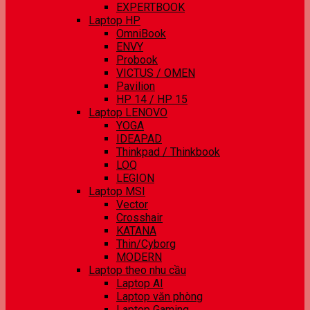
EXPERTBOOK
Laptop HP
OmniBook
ENVY
Probook
VICTUS / OMEN
Pavilion
HP 14 / HP 15
Laptop LENOVO
YOGA
IDEAPAD
Thinkpad / Thinkbook
LOQ
LEGION
Laptop MSI
Vector
Crosshair
KATANA
Thin/Cyborg
MODERN
Laptop theo nhu cầu
Laptop AI
Laptop văn phòng
Laptop Gaming