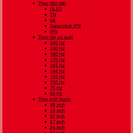
Theo tấm nền
OLED
TN
VA
Superclear IPS
IPS
Theo tần số quét
360 Hz
240 Hz
180 Hz
170 Hz
165 Hz
144 Hz
120 Hz
100 Hz
75 Hz
60 Hz
Theo kích thước
49 inch
34 inch
32 inch
27 inch
24 inch