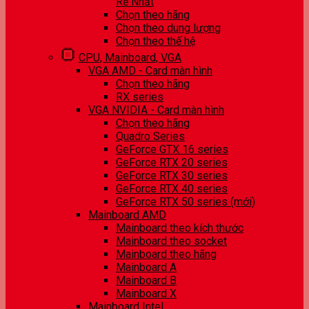
Rẻ Nhất
Chọn theo hãng
Chọn theo dung lượng
Chọn theo thế hệ
CPU, Mainboard, VGA
VGA AMD - Card màn hình
Chọn theo hãng
RX series
VGA NVIDIA - Card màn hình
Chọn theo hãng
Quadro Series
GeForce GTX 16 series
GeForce RTX 20 series
GeForce RTX 30 series
GeForce RTX 40 series
GeForce RTX 50 series (mới)
Mainboard AMD
Mainboard theo kích thước
Mainboard theo socket
Mainboard theo hãng
Mainboard A
Mainboard B
Mainboard X
Mainboard Intel