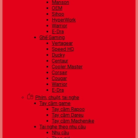
Manson
OEM
Sihoo
HyperWork
Warrior
E-Dra
Ghế Gaming
Vertagear
Speed HQ
Ducky
Centaur
Cooler Master
Corsair
Cougar
Warrior
E-Dra
Phím, chuột, tai nghe
Tay cầm game
Tay cầm Rapoo
Tay cầm Dareu
Tay cầm Machenike
Tai nghe theo nhu cầu
Nhu cầu