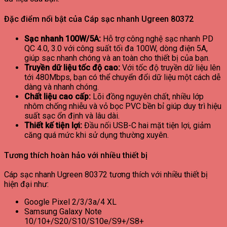
Đặc điểm nổi bật của Cáp sạc nhanh Ugreen 80372
Sạc nhanh 100W/5A:
Hỗ trợ công nghệ sạc nhanh PD
QC 4.0, 3.0 với công suất tối đa 100W, dòng điện 5A,
giúp sạc nhanh chóng và an toàn cho thiết bị của bạn.
Truyền dữ liệu tốc độ cao:
Với tốc độ truyền dữ liệu lên
tới 480Mbps, bạn có thể chuyển đổi dữ liệu một cách dễ
dàng và nhanh chóng.
Chất liệu cao cấp:
Lõi đồng nguyên chất, nhiều lớp
nhôm chống nhiễu và vỏ bọc PVC bền bỉ giúp duy trì hiệu
suất sạc ổn định và lâu dài.
Thiết kế tiện lợi:
Đầu nối USB-C hai mặt tiện lợi, giảm
căng quá mức khi sử dụng thường xuyên.
Tương thích hoàn hảo với nhiều thiết bị
Cáp sạc nhanh Ugreen 80372 tương thích với nhiều thiết bị
hiện đại như:
Google Pixel 2/3/3a/4 XL
Samsung Galaxy Note
10/10+/S20/S10/S10e/S9+/S8+