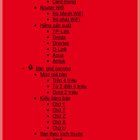
Card mạng
Router Wifi
Bộ Mesh WiFi
Bộ phát WiFi
Hãng sản xuất
TP-Link
Tenda
Draytek
D-Link
Asus
Aptek
Bàn, ghế gaming
Mức giá bàn
Trên 4 triệu
Từ 2 đến 4 triệu
Dưới 2 triệu
Kiểu dáng bàn
Chữ Y
Chữ T
Chữ Z
Chữ K
Chữ U
Bàn theo kích thước
1m4