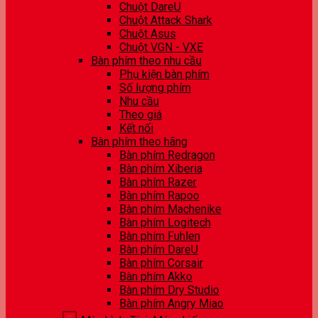
Chuột DareU
Chuột Attack Shark
Chuột Asus
Chuột VGN - VXE
Bàn phím theo nhu cầu
Phụ kiện bàn phím
Số lượng phím
Nhu cầu
Theo giá
Kết nối
Bàn phím theo hãng
Bàn phím Redragon
Bàn phím Xiberia
Bàn phím Razer
Bàn phím Rapoo
Bàn phím Machenike
Bàn phím Logitech
Bàn phím Fuhlen
Bàn phím DareU
Bàn phím Corsair
Bàn phím Akko
Bàn phím Dry Studio
Bàn phím Angry Miao