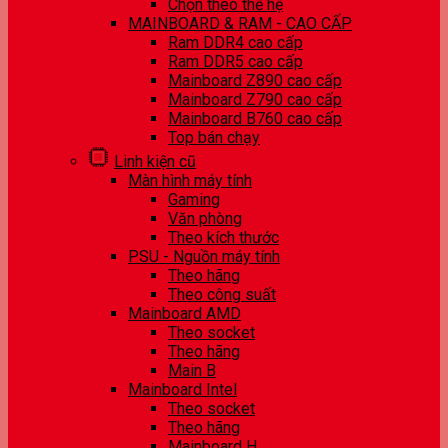
Chọn theo thế hệ
MAINBOARD & RAM - CAO CẤP
Ram DDR4 cao cấp
Ram DDR5 cao cấp
Mainboard Z890 cao cấp
Mainboard Z790 cao cấp
Mainboard B760 cao cấp
Top bán chạy
Linh kiện cũ
Màn hình máy tính
Gaming
Văn phòng
Theo kích thước
PSU - Nguồn máy tính
Theo hãng
Theo công suất
Mainboard AMD
Theo socket
Theo hãng
Main B
Mainboard Intel
Theo socket
Theo hãng
Mainboard H