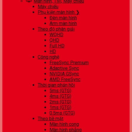
Màn hình, Tivi, Máy chiếu
Máy chiếu
Phụ kiện màn hình ❯
Đèn màn hình
Arm màn hình
Theo độ phân giải
WQHD
QHD
Full HD
HD
Công nghệ
FreeSync Premium
Adaptive Sync
NVIDIA GSync
AMD FreeSync
Thời gian phản hồi
5ms (GTG)
4ms (GTG)
2ms (GTG)
1ms (GTG)
0.5ms (GTG)
Theo bề mặt
Màn hình cong
Màn hình phẳng