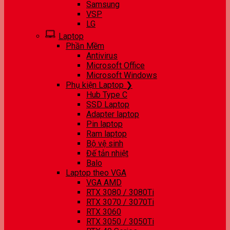
Samsung
VSP
LG
Laptop
Phần Mềm
Antivirus
Microsoft Office
Microsoft Windows
Phụ kiện Laptop ❯
Hub Type C
SSD Laptop
Adapter laptop
Pin laptop
Ram laptop
Bộ vệ sinh
Đế tản nhiệt
Balo
Laptop theo VGA
VGA AMD
RTX 3080 / 3080Ti
RTX 3070 / 3070Ti
RTX 3060
RTX 3050 / 3050Ti