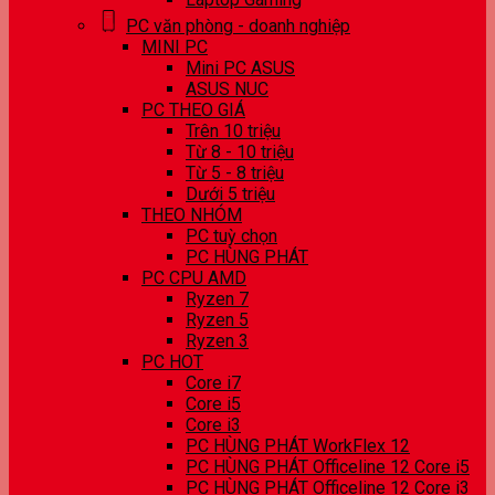
PC văn phòng - doanh nghiệp
MINI PC
Mini PC ASUS
ASUS NUC
PC THEO GIÁ
Trên 10 triệu
Từ 8 - 10 triệu
Từ 5 - 8 triệu
Dưới 5 triệu
THEO NHÓM
PC tuỳ chọn
PC HÙNG PHÁT
PC CPU AMD
Ryzen 7
Ryzen 5
Ryzen 3
PC HOT
Core i7
Core i5
Core i3
PC HÙNG PHÁT WorkFlex 12
PC HÙNG PHÁT Officeline 12 Core i5
PC HÙNG PHÁT Officeline 12 Core i3