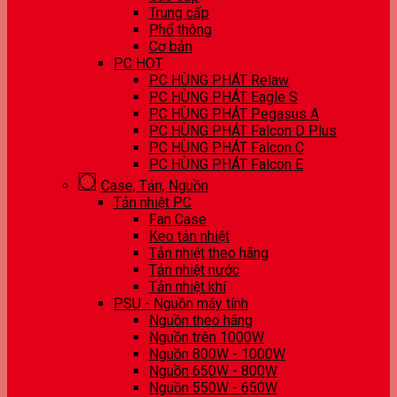
Trung cấp
Phổ thông
Cơ bản
PC HOT
PC HÙNG PHÁT Relaw
PC HÙNG PHÁT Eagle S
PC HÙNG PHÁT Pegasus A
PC HÙNG PHÁT Falcon D Plus
PC HÙNG PHÁT Falcon C
PC HÙNG PHÁT Falcon E
Case, Tản, Nguồn
Tản nhiệt PC
Fan Case
Keo tản nhiệt
Tản nhiệt theo hãng
Tản nhiệt nước
Tản nhiệt khí
PSU - Nguồn máy tính
Nguồn theo hãng
Nguồn trên 1000W
Nguồn 800W - 1000W
Nguồn 650W - 800W
Nguồn 550W - 650W