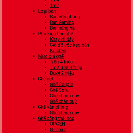
1m2
Loại bàn
Bàn văn phòng
Bàn Gaming
Bàn nâng hạ
Phụ kiện bàn ghế
Khay đi dây
Giá đỡ cốc kẹp bàn
Kê chân
Mức giá ghế
Trên 4 triệu
Từ 2 đến 4 triệu
Dưới 2 triệu
Ghế net
Ghế Couple
Ghế Sofa
Ghế chân xoay
Ghế chân quỳ
Ghế văn phòng
Ghế chân xoay
Ghế công thái học
UPGEN
GTChair