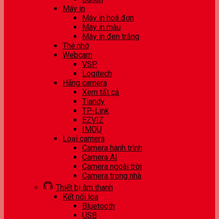
Máy in
Máy in hoá đơn
Máy in màu
Máy in đen trắng
Thẻ nhớ
Webcam
VSP
Logitech
Hãng camera
Xem tất cả
Tiandy
TP-Link
EZVIZ
IMOU
Loại camera
Camera hành trình
Camera AI
Camera ngoài trời
Camera trong nhà
Thiết bị âm thanh
Kết nối loa
Bluetooth
USB