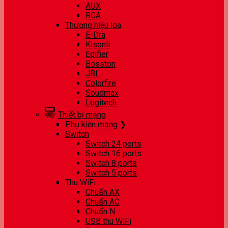
AUX
RCA
Thương hiệu loa
E-Dra
Kisonli
Edifier
Bosston
JBL
Colorfire
Soudmax
Logitech
Thiết bị mạng
Phụ kiện mạng ❯
Switch
Switch 24 ports
Switch 16 ports
Switch 8 ports
Switch 5 ports
Thu WiFi
Chuẩn AX
Chuẩn AC
Chuẩn N
USB thu WiFi