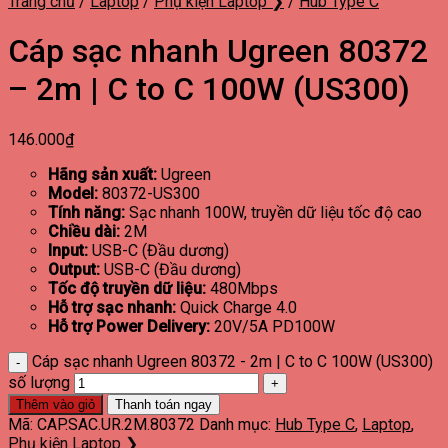
Trang chủ
/
Laptop
/
Phụ kiện Laptop ❯
/
Hub Type C
Cáp sạc nhanh Ugreen 80372
– 2m | C to C 100W (US300)
146.000
₫
Hãng sản xuất:
Ugreen
Model:
80372-US300
Tính năng:
Sạc nhanh 100W, truyền dữ liệu tốc độ cao
Chiều dài:
2M
Input:
USB-C (Đầu dương)
Output:
USB-C (Đầu dương)
Tốc độ truyền dữ liệu:
480Mbps
Hỗ trợ sạc nhanh:
Quick Charge 4.0
Hỗ trợ Power Delivery:
20V/5A PD100W
Cáp sạc nhanh Ugreen 80372 - 2m | C to C 100W (US300)
số lượng
Thêm vào giỏ
Thanh toán ngay
Mã:
CAP.SAC.UR.2M.80372
Danh mục:
Hub Type C
,
Laptop
,
Phụ kiện Laptop ❯