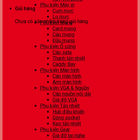
Phụ kiện Máy in
Giỏ hàng
Cụm mực
Lọ mực
Chưa có sản phẩm trong giỏ hàng.
Phụ kiện Mạng
Card mạng
Cáp mạng
Đầu mạng
Phụ kiện Ổ cứng
Cáp sata
Thanh tản nhiệt
Caddy Bay
Phụ kiện Màn hình
Cáp màn hình
Arm màn hình
Phụ kiện VGA & Nguồn
Cáp nguồn nối dài
Giá đỡ VGA
Phụ kiện Tản nhiệt
Hub điều khiển
Gông socket
Keo tản nhiệt
Phụ kiện Gear
Giá đỡ tai nghe