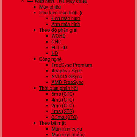
Màn hình, Tivi, Máy chiếu
Máy chiếu
Phụ kiện màn hình ❯
Đèn màn hình
Arm màn hình
Theo độ phân giải
WQHD
QHD
Full HD
HD
Công nghệ
FreeSync Premium
Adaptive Sync
NVIDIA GSync
AMD FreeSync
Thời gian phản hồi
5ms (GTG)
4ms (GTG)
2ms (GTG)
1ms (GTG)
0.5ms (GTG)
Theo bề mặt
Màn hình cong
Màn hình phẳng