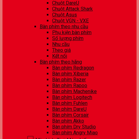
Chuột DareU
Chuột Attack Shark
Chuột Asus
Chuột VGN - VXE
Bàn phím theo nhu cầu
Phụ kiện bàn phím
Số lượng phím
Nhu cầu
Theo giá
Kết nối
Bàn phím theo hãng
Bàn phím Redragon
Bàn phím Xiberia
Bàn phím Razer
Bàn phím Rapoo
Bàn phím Machenike
Bàn phím Logitech
Bàn phím Fuhlen
Bàn phím DareU
Bàn phím Corsair
Bàn phím Akko
Bàn phím Dry Studio
Bàn phím Angry Miao