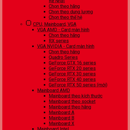
Rẻ Nhất
Chọn theo hãng
Chọn theo dung lượng
Chọn theo thế hệ
CPU, Mainboard, VGA
VGA AMD - Card màn hình
Chọn theo hãng
RX series
VGA NVIDIA - Card màn hình
Chọn theo hãng
Quadro Series
GeForce GTX 16 series
GeForce RTX 20 series
GeForce RTX 30 series
GeForce RTX 40 series
GeForce RTX 50 series (mới)
Mainboard AMD
Mainboard theo kích thước
Mainboard theo socket
Mainboard theo hãng
Mainboard A
Mainboard B
Mainboard X
Mainboard Intel