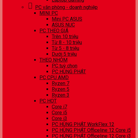
PC văn phòng - doanh nghiệp
MINI PC
Mini PC ASUS
ASUS NUC
PC THEO GIÁ
Trên 10 triệu
Từ 8 - 10 triệu
Từ 5 - 8 triệu
Dưới 5 triệu
THEO NHÓM
PC tuỳ chọn
PC HÙNG PHÁT
PC CPU AMD
Ryzen 7
Ryzen 5
Ryzen 3
PC HOT
Core i7
Core i5
Core i3
PC HÙNG PHÁT WorkFlex 12
PC HÙNG PHÁT Officeline 12 Core i5
PC HÙNG PHÁT Officeline 12 Core i3