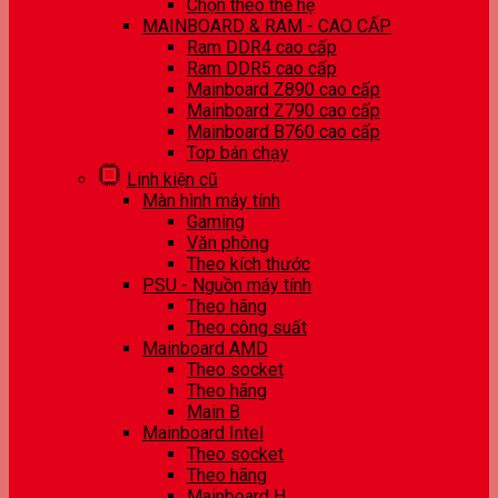
Chọn theo thế hệ
MAINBOARD & RAM - CAO CẤP
Ram DDR4 cao cấp
Ram DDR5 cao cấp
Mainboard Z890 cao cấp
Mainboard Z790 cao cấp
Mainboard B760 cao cấp
Top bán chạy
Linh kiện cũ
Màn hình máy tính
Gaming
Văn phòng
Theo kích thước
PSU - Nguồn máy tính
Theo hãng
Theo công suất
Mainboard AMD
Theo socket
Theo hãng
Main B
Mainboard Intel
Theo socket
Theo hãng
Mainboard H