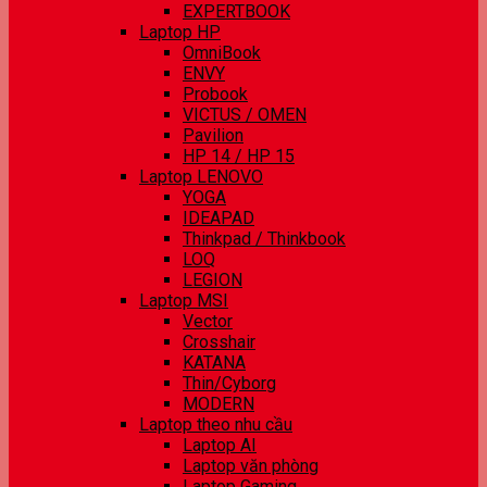
EXPERTBOOK
Laptop HP
OmniBook
ENVY
Probook
VICTUS / OMEN
Pavilion
HP 14 / HP 15
Laptop LENOVO
YOGA
IDEAPAD
Thinkpad / Thinkbook
LOQ
LEGION
Laptop MSI
Vector
Crosshair
KATANA
Thin/Cyborg
MODERN
Laptop theo nhu cầu
Laptop AI
Laptop văn phòng
Laptop Gaming