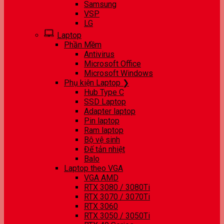
Samsung
VSP
LG
Laptop
Phần Mềm
Antivirus
Microsoft Office
Microsoft Windows
Phụ kiện Laptop ❯
Hub Type C
SSD Laptop
Adapter laptop
Pin laptop
Ram laptop
Bộ vệ sinh
Đế tản nhiệt
Balo
Laptop theo VGA
VGA AMD
RTX 3080 / 3080Ti
RTX 3070 / 3070Ti
RTX 3060
RTX 3050 / 3050Ti