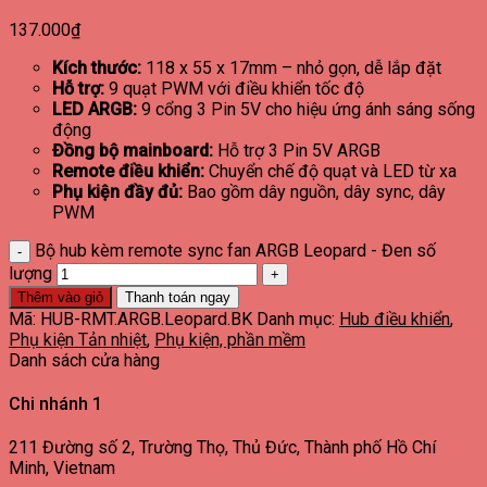
137.000
₫
Kích thước:
118 x 55 x 17mm – nhỏ gọn, dễ lắp đặt
Hỗ trợ:
9 quạt PWM với điều khiển tốc độ
LED ARGB:
9 cổng 3 Pin 5V cho hiệu ứng ánh sáng sống
động
Đồng bộ mainboard:
Hỗ trợ 3 Pin 5V ARGB
Remote điều khiển:
Chuyển chế độ quạt và LED từ xa
Phụ kiện đầy đủ:
Bao gồm dây nguồn, dây sync, dây
PWM
Bộ hub kèm remote sync fan ARGB Leopard - Đen số
lượng
Thêm vào giỏ
Thanh toán ngay
Mã:
HUB-RMT.ARGB.Leopard.BK
Danh mục:
Hub điều khiển
,
Phụ kiện Tản nhiệt
,
Phụ kiện, phần mềm
Danh sách cửa hàng
Chi nhánh 1
211 Đường số 2, Trường Thọ, Thủ Đức, Thành phố Hồ Chí
Minh, Vietnam