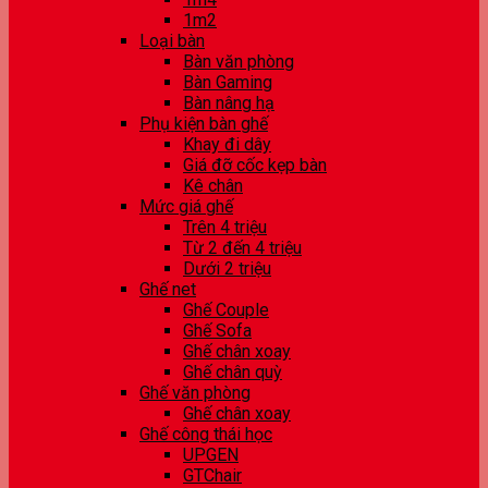
1m2
Loại bàn
Bàn văn phòng
Bàn Gaming
Bàn nâng hạ
Phụ kiện bàn ghế
Khay đi dây
Giá đỡ cốc kẹp bàn
Kê chân
Mức giá ghế
Trên 4 triệu
Từ 2 đến 4 triệu
Dưới 2 triệu
Ghế net
Ghế Couple
Ghế Sofa
Ghế chân xoay
Ghế chân quỳ
Ghế văn phòng
Ghế chân xoay
Ghế công thái học
UPGEN
GTChair