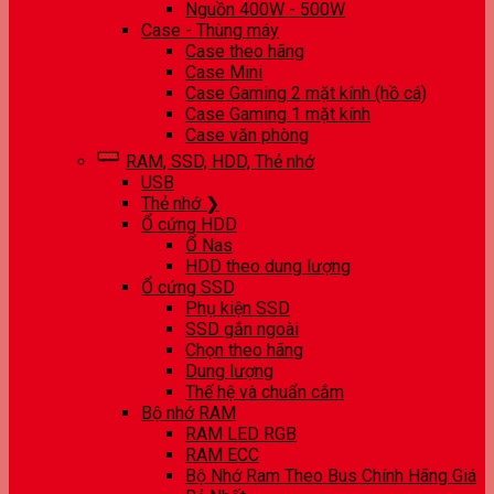
Nguồn 400W - 500W
Case - Thùng máy
Case theo hãng
Case Mini
Case Gaming 2 mặt kính (hồ cá)
Case Gaming 1 mặt kính
Case văn phòng
RAM, SSD, HDD, Thẻ nhớ
USB
Thẻ nhớ ❯
Ổ cứng HDD
Ổ Nas
HDD theo dung lượng
Ổ cứng SSD
Phụ kiện SSD
SSD gắn ngoài
Chọn theo hãng
Dung lượng
Thế hệ và chuẩn cắm
Bộ nhớ RAM
RAM LED RGB
RAM ECC
Bộ Nhớ Ram Theo Bus Chính Hãng Giá