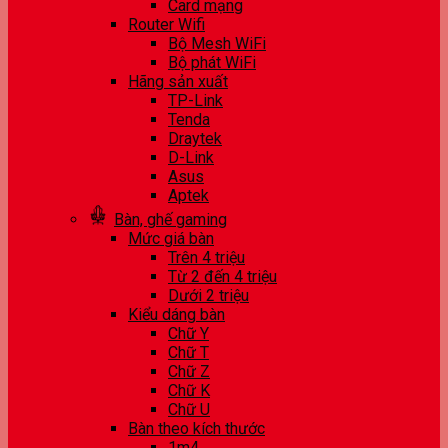
Card mạng
Router Wifi
Bộ Mesh WiFi
Bộ phát WiFi
Hãng sản xuất
TP-Link
Tenda
Draytek
D-Link
Asus
Aptek
Bàn, ghế gaming
Mức giá bàn
Trên 4 triệu
Từ 2 đến 4 triệu
Dưới 2 triệu
Kiểu dáng bàn
Chữ Y
Chữ T
Chữ Z
Chữ K
Chữ U
Bàn theo kích thước
1m4