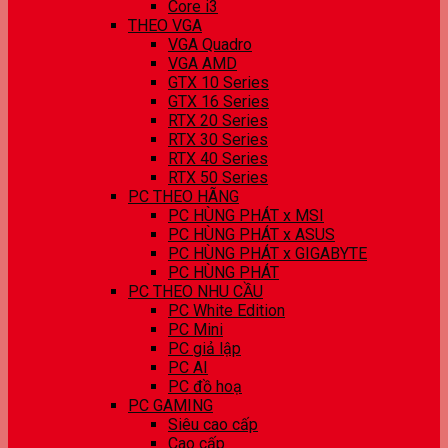
Core i3
THEO VGA
VGA Quadro
VGA AMD
GTX 10 Series
GTX 16 Series
RTX 20 Series
RTX 30 Series
RTX 40 Series
RTX 50 Series
PC THEO HÃNG
PC HÙNG PHÁT x MSI
PC HÙNG PHÁT x ASUS
PC HÙNG PHÁT x GIGABYTE
PC HÙNG PHÁT
PC THEO NHU CẦU
PC White Edition
PC Mini
PC giả lập
PC AI
PC đồ hoạ
PC GAMING
Siêu cao cấp
Cao cấp