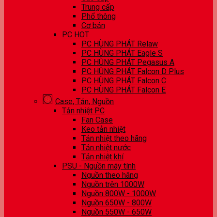
Trung cấp
Phổ thông
Cơ bản
PC HOT
PC HÙNG PHÁT Relaw
PC HÙNG PHÁT Eagle S
PC HÙNG PHÁT Pegasus A
PC HÙNG PHÁT Falcon D Plus
PC HÙNG PHÁT Falcon C
PC HÙNG PHÁT Falcon E
Case, Tản, Nguồn
Tản nhiệt PC
Fan Case
Keo tản nhiệt
Tản nhiệt theo hãng
Tản nhiệt nước
Tản nhiệt khí
PSU - Nguồn máy tính
Nguồn theo hãng
Nguồn trên 1000W
Nguồn 800W - 1000W
Nguồn 650W - 800W
Nguồn 550W - 650W