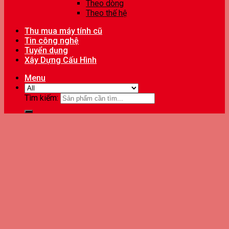
Theo dòng
Theo thế hệ
Thu mua máy tính cũ
Tin công nghệ
Tuyển dụng
Xây Dựng Cấu Hình
Menu
Tìm kiếm: