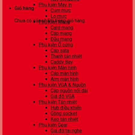
Phụ kiện Máy in
Giỏ hàng
Cụm mực
Lọ mực
Chưa có sản phẩm trong giỏ hàng.
Phụ kiện Mạng
Card mạng
Cáp mạng
Đầu mạng
Phụ kiện Ổ cứng
Cáp sata
Thanh tản nhiệt
Caddy Bay
Phụ kiện Màn hình
Cáp màn hình
Arm màn hình
Phụ kiện VGA & Nguồn
Cáp nguồn nối dài
Giá đỡ VGA
Phụ kiện Tản nhiệt
Hub điều khiển
Gông socket
Keo tản nhiệt
Phụ kiện Gear
Giá đỡ tai nghe