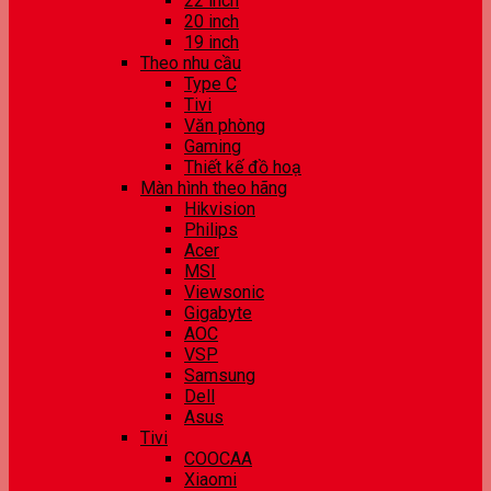
22 inch
20 inch
19 inch
Theo nhu cầu
Type C
Tivi
Văn phòng
Gaming
Thiết kế đồ hoạ
Màn hình theo hãng
Hikvision
Philips
Acer
MSI
Viewsonic
Gigabyte
AOC
VSP
Samsung
Dell
Asus
Tivi
COOCAA
Xiaomi