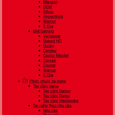
Manson
OEM
Sihoo
HyperWork
Warrior
E-Dra
Ghế Gaming
Vertagear
Speed HQ
Ducky
Centaur
Cooler Master
Corsair
Cougar
Warrior
E-Dra
Phím, chuột, tai nghe
Tay cầm game
Tay cầm Rapoo
Tay cầm Dareu
Tay cầm Machenike
Tai nghe theo nhu cầu
Nhu cầu