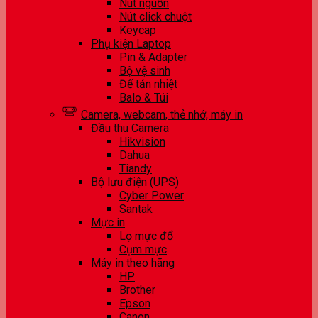
Nút nguồn
Nút click chuột
Keycap
Phụ kiện Laptop
Pin & Adapter
Bộ vệ sinh
Đế tản nhiệt
Balo & Túi
Camera, webcam, thẻ nhớ, máy in
Đầu thu Camera
Hikvision
Dahua
Tiandy
Bộ lưu điện (UPS)
Cyber Power
Santak
Mực in
Lọ mực đổ
Cụm mực
Máy in theo hãng
HP
Brother
Epson
Canon