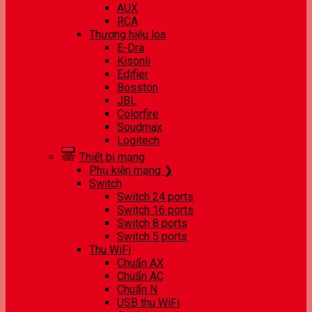
AUX
RCA
Thương hiệu loa
E-Dra
Kisonli
Edifier
Bosston
JBL
Colorfire
Soudmax
Logitech
Thiết bị mạng
Phụ kiện mạng ❯
Switch
Switch 24 ports
Switch 16 ports
Switch 8 ports
Switch 5 ports
Thu WiFi
Chuẩn AX
Chuẩn AC
Chuẩn N
USB thu WiFi