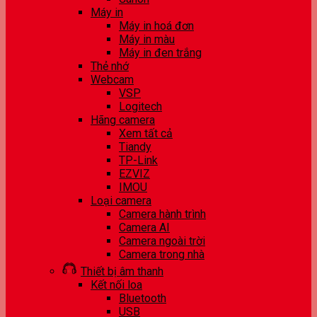
Máy in
Máy in hoá đơn
Máy in màu
Máy in đen trắng
Thẻ nhớ
Webcam
VSP
Logitech
Hãng camera
Xem tất cả
Tiandy
TP-Link
EZVIZ
IMOU
Loại camera
Camera hành trình
Camera AI
Camera ngoài trời
Camera trong nhà
Thiết bị âm thanh
Kết nối loa
Bluetooth
USB