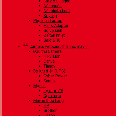
Giá đỡ tai nghe
Nút nguồn
Nút click chuột
Keycap
Phụ kiện Laptop
Pin & Adapter
Bộ vệ sinh
Đế tản nhiệt
Balo & Túi
Camera, webcam, thẻ nhớ, máy in
Đầu thu Camera
Hikvision
Dahua
Tiandy
Bộ lưu điện (UPS)
Cyber Power
Santak
Mực in
Lọ mực đổ
Cụm mực
Máy in theo hãng
HP
Brother
Epson