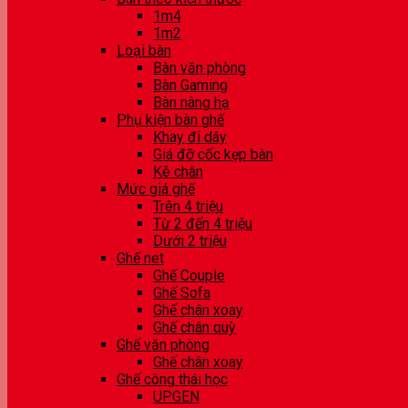
1m4
1m2
Loại bàn
Bàn văn phòng
Bàn Gaming
Bàn nâng hạ
Phụ kiện bàn ghế
Khay đi dây
Giá đỡ cốc kẹp bàn
Kê chân
Mức giá ghế
Trên 4 triệu
Từ 2 đến 4 triệu
Dưới 2 triệu
Ghế net
Ghế Couple
Ghế Sofa
Ghế chân xoay
Ghế chân quỳ
Ghế văn phòng
Ghế chân xoay
Ghế công thái học
UPGEN