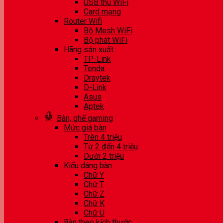
USB thu WiFi
Card mạng
Router Wifi
Bộ Mesh WiFi
Bộ phát WiFi
Hãng sản xuất
TP-Link
Tenda
Draytek
D-Link
Asus
Aptek
Bàn, ghế gaming
Mức giá bàn
Trên 4 triệu
Từ 2 đến 4 triệu
Dưới 2 triệu
Kiểu dáng bàn
Chữ Y
Chữ T
Chữ Z
Chữ K
Chữ U
Bàn theo kích thước