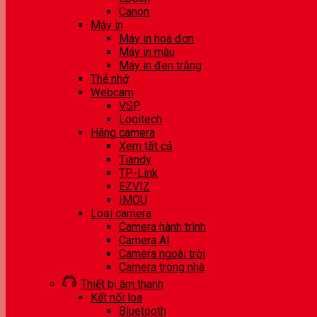
Canon
Máy in
Máy in hoá đơn
Máy in màu
Máy in đen trắng
Thẻ nhớ
Webcam
VSP
Logitech
Hãng camera
Xem tất cả
Tiandy
TP-Link
EZVIZ
IMOU
Loại camera
Camera hành trình
Camera AI
Camera ngoài trời
Camera trong nhà
Thiết bị âm thanh
Kết nối loa
Bluetooth