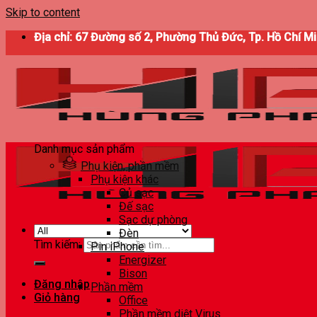
Skip to content
Địa chỉ: 67 Đường số 2, Phường Thủ Đức, Tp. Hồ Chí M
Danh mục sản phẩm
Phụ kiện, phần mềm
Phụ kiện khác
Củ sạc
Đế sạc
Sạc dự phòng
Đèn
Tìm kiếm:
Pin iPhone
Energizer
Bison
Đăng nhập
Phần mềm
Giỏ hàng
Office
Phần mềm diệt Virus