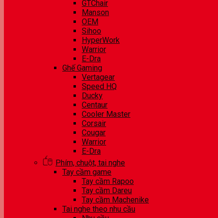
GTChair
Manson
OEM
Sihoo
HyperWork
Warrior
E-Dra
Ghế Gaming
Vertagear
Speed HQ
Ducky
Centaur
Cooler Master
Corsair
Cougar
Warrior
E-Dra
Phím, chuột, tai nghe
Tay cầm game
Tay cầm Rapoo
Tay cầm Dareu
Tay cầm Machenike
Tai nghe theo nhu cầu