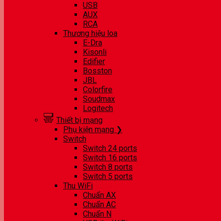
USB
AUX
RCA
Thương hiệu loa
E-Dra
Kisonli
Edifier
Bosston
JBL
Colorfire
Soudmax
Logitech
Thiết bị mạng
Phụ kiện mạng ❯
Switch
Switch 24 ports
Switch 16 ports
Switch 8 ports
Switch 5 ports
Thu WiFi
Chuẩn AX
Chuẩn AC
Chuẩn N