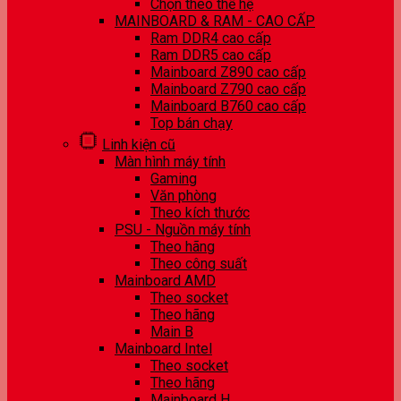
Chọn theo thế hệ
MAINBOARD & RAM - CAO CẤP
Ram DDR4 cao cấp
Ram DDR5 cao cấp
Mainboard Z890 cao cấp
Mainboard Z790 cao cấp
Mainboard B760 cao cấp
Top bán chạy
Linh kiện cũ
Màn hình máy tính
Gaming
Văn phòng
Theo kích thước
PSU - Nguồn máy tính
Theo hãng
Theo công suất
Mainboard AMD
Theo socket
Theo hãng
Main B
Mainboard Intel
Theo socket
Theo hãng
Mainboard H