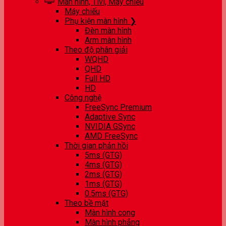
Màn hình, Tivi, Máy chiếu
Máy chiếu
Phụ kiện màn hình ❯
Đèn màn hình
Arm màn hình
Theo độ phân giải
WQHD
QHD
Full HD
HD
Công nghệ
FreeSync Premium
Adaptive Sync
NVIDIA GSync
AMD FreeSync
Thời gian phản hồi
5ms (GTG)
4ms (GTG)
2ms (GTG)
1ms (GTG)
0.5ms (GTG)
Theo bề mặt
Màn hình cong
Màn hình phẳng