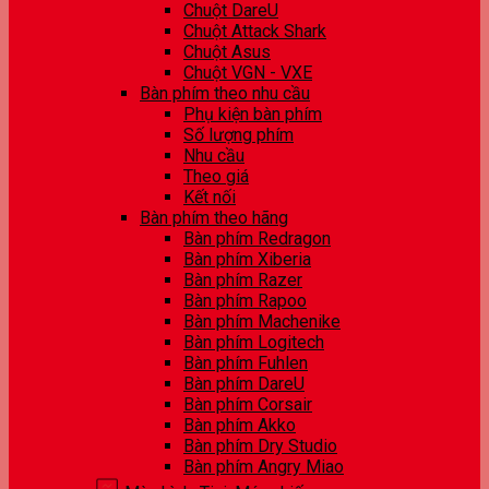
Chuột DareU
Chuột Attack Shark
Chuột Asus
Chuột VGN - VXE
Bàn phím theo nhu cầu
Phụ kiện bàn phím
Số lượng phím
Nhu cầu
Theo giá
Kết nối
Bàn phím theo hãng
Bàn phím Redragon
Bàn phím Xiberia
Bàn phím Razer
Bàn phím Rapoo
Bàn phím Machenike
Bàn phím Logitech
Bàn phím Fuhlen
Bàn phím DareU
Bàn phím Corsair
Bàn phím Akko
Bàn phím Dry Studio
Bàn phím Angry Miao