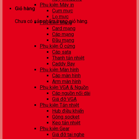
Phụ kiện Máy in
Giỏ hàng
Cụm mực
Lọ mực
Chưa có sản phẩm trong giỏ hàng.
Phụ kiện Mạng
Card mạng
Cáp mạng
Đầu mạng
Phụ kiện Ổ cứng
Cáp sata
Thanh tản nhiệt
Caddy Bay
Phụ kiện Màn hình
Cáp màn hình
Arm màn hình
Phụ kiện VGA & Nguồn
Cáp nguồn nối dài
Giá đỡ VGA
Phụ kiện Tản nhiệt
Hub điều khiển
Gông socket
Keo tản nhiệt
Phụ kiện Gear
Giá đỡ tai nghe