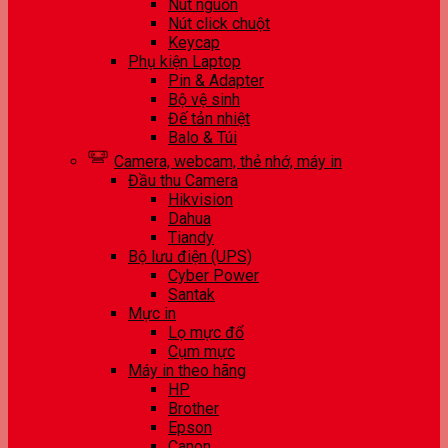
Nút nguồn
Nút click chuột
Keycap
Phụ kiện Laptop
Pin & Adapter
Bộ vệ sinh
Đế tản nhiệt
Balo & Túi
Camera, webcam, thẻ nhớ, máy in
Đầu thu Camera
Hikvision
Dahua
Tiandy
Bộ lưu điện (UPS)
Cyber Power
Santak
Mực in
Lọ mực đổ
Cụm mực
Máy in theo hãng
HP
Brother
Epson
Canon