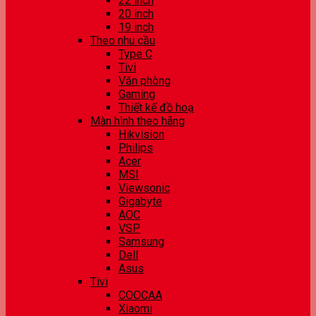
22 inch
20 inch
19 inch
Theo nhu cầu
Type C
Tivi
Văn phòng
Gaming
Thiết kế đồ hoạ
Màn hình theo hãng
Hikvision
Philips
Acer
MSI
Viewsonic
Gigabyte
AOC
VSP
Samsung
Dell
Asus
Tivi
COOCAA
Xiaomi