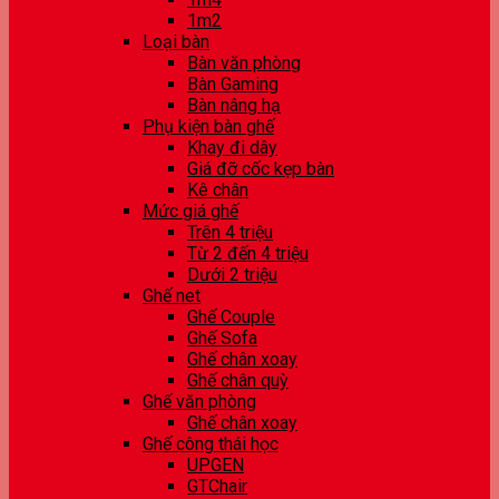
1m2
Loại bàn
Bàn văn phòng
Bàn Gaming
Bàn nâng hạ
Phụ kiện bàn ghế
Khay đi dây
Giá đỡ cốc kẹp bàn
Kê chân
Mức giá ghế
Trên 4 triệu
Từ 2 đến 4 triệu
Dưới 2 triệu
Ghế net
Ghế Couple
Ghế Sofa
Ghế chân xoay
Ghế chân quỳ
Ghế văn phòng
Ghế chân xoay
Ghế công thái học
UPGEN
GTChair