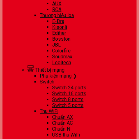
AUX
RCA
Thương hiệu loa
E-Dra
Kisonli
Edifier
Bosston
JBL
Colorfire
Soudmax
Logitech
Thiết bị mạng
Phụ kiện mạng ❯
Switch
Switch 24 ports
Switch 16 ports
Switch 8 ports
Switch 5 ports
Thu WiFi
Chuẩn AX
Chuẩn AC
Chuẩn N
USB thu WiFi