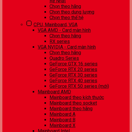
Rẻ Nhất
Chọn theo hãng
Chọn theo dung lượng
Chọn theo thế hệ
CPU, Mainboard, VGA
VGA AMD - Card màn hình
Chọn theo hãng
RX series
VGA NVIDIA - Card màn hình
Chọn theo hãng
Quadro Series
GeForce GTX 16 series
GeForce RTX 20 series
GeForce RTX 30 series
GeForce RTX 40 series
GeForce RTX 50 series (mới)
Mainboard AMD
Mainboard theo kích thước
Mainboard theo socket
Mainboard theo hãng
Mainboard A
Mainboard B
Mainboard X
Mainboard Intel