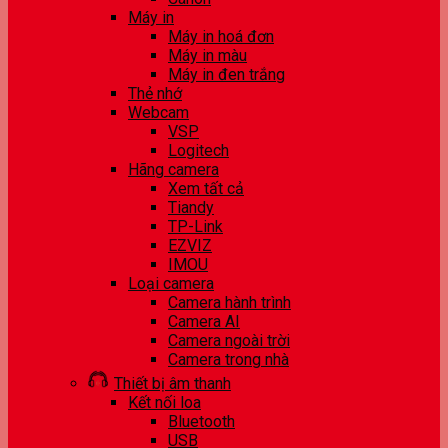
Máy in
Máy in hoá đơn
Máy in màu
Máy in đen trắng
Thẻ nhớ
Webcam
VSP
Logitech
Hãng camera
Xem tất cả
Tiandy
TP-Link
EZVIZ
IMOU
Loại camera
Camera hành trình
Camera AI
Camera ngoài trời
Camera trong nhà
Thiết bị âm thanh
Kết nối loa
Bluetooth
USB