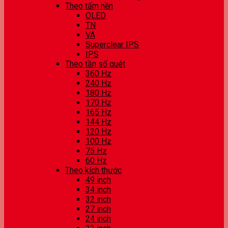
Theo tấm nền
OLED
TN
VA
Superclear IPS
IPS
Theo tần số quét
360 Hz
240 Hz
180 Hz
170 Hz
165 Hz
144 Hz
120 Hz
100 Hz
75 Hz
60 Hz
Theo kích thước
49 inch
34 inch
32 inch
27 inch
24 inch