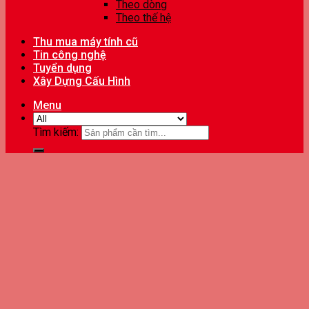
Theo dòng
Theo thế hệ
Thu mua máy tính cũ
Tin công nghệ
Tuyển dụng
Xây Dựng Cấu Hình
Menu
Tìm kiếm: