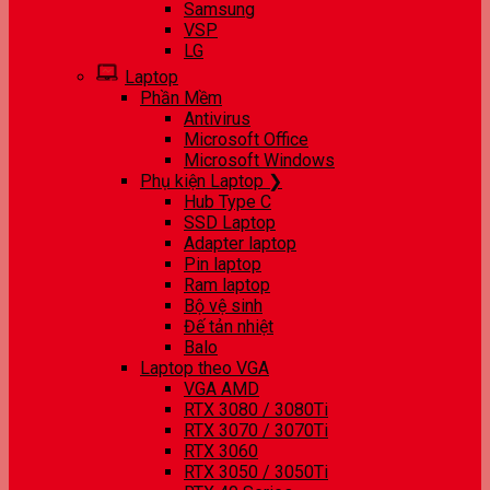
Samsung
VSP
LG
Laptop
Phần Mềm
Antivirus
Microsoft Office
Microsoft Windows
Phụ kiện Laptop ❯
Hub Type C
SSD Laptop
Adapter laptop
Pin laptop
Ram laptop
Bộ vệ sinh
Đế tản nhiệt
Balo
Laptop theo VGA
VGA AMD
RTX 3080 / 3080Ti
RTX 3070 / 3070Ti
RTX 3060
RTX 3050 / 3050Ti