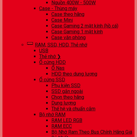
Nguồn 400W - 500W
Case - Thùng máy
Case theo hãng
Case Mini
Case Gaming 2 mặt kính (hồ cá)
Case Gaming 1 mặt kính
Case văn phòng
RAM, SSD, HDD, Thẻ nhớ
USB
Thẻ nhớ ❯
Ổ cứng HDD
Ổ Nas
HDD theo dung lượng
Ổ cứng SSD
Phụ kiện SSD
SSD gắn ngoài
Chọn theo hãng
Dung lượng
Thế hệ và chuẩn cắm
Bộ nhớ RAM
RAM LED RGB
RAM ECC
Bộ Nhớ Ram Theo Bus Chính Hãng Giá