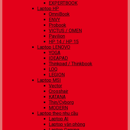
EXPERTBOOK
Laptop HP
OmniBook
ENVY
Probook
VICTUS / OMEN
Pavilion
HP 14 / HP 15
Laptop LENOVO
YOGA
IDEAPAD
Thinkpad / Thinkbook
LOQ
LEGION
Laptop MSI
Vector
Crosshair
KATANA
Thin/Cyborg
MODERN
Laptop theo nhu cầu
Laptop AI
Laptop văn phòng
Laptop Gaming