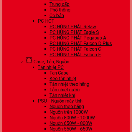
Trung cấp
Phổ thông
Cơ bản
PC HOT
PC HÙNG PHÁT Relaw
PC HÙNG PHÁT Eagle S
PC HÙNG PHÁT Pegasus A
PC HÙNG PHÁT Falcon D Plus
PC HÙNG PHÁT Falcon C
PC HÙNG PHÁT Falcon E
Case, Tản, Nguồn
Tản nhiệt PC
Fan Case
Keo tản nhiệt
Tản nhiệt theo hãng
Tản nhiệt nước
Tản nhiệt khí
PSU - Nguồn máy tính
Nguồn theo hãng
Nguồn trên 1000W
Nguồn 800W - 1000W
Nguồn 650W - 800W
Nguồn 550W - 650W