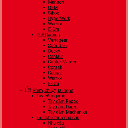
Manson
OEM
Sihoo
HyperWork
Warrior
E-Dra
Ghế Gaming
Vertagear
Speed HQ
Ducky
Centaur
Cooler Master
Corsair
Cougar
Warrior
E-Dra
Phím, chuột, tai nghe
Tay cầm game
Tay cầm Rapoo
Tay cầm Dareu
Tay cầm Machenike
Tai nghe theo nhu cầu
Nhu cầu