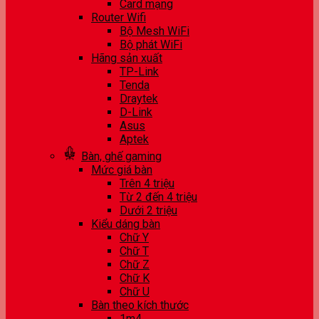
Card mạng
Router Wifi
Bộ Mesh WiFi
Bộ phát WiFi
Hãng sản xuất
TP-Link
Tenda
Draytek
D-Link
Asus
Aptek
Bàn, ghế gaming
Mức giá bàn
Trên 4 triệu
Từ 2 đến 4 triệu
Dưới 2 triệu
Kiểu dáng bàn
Chữ Y
Chữ T
Chữ Z
Chữ K
Chữ U
Bàn theo kích thước
1m4