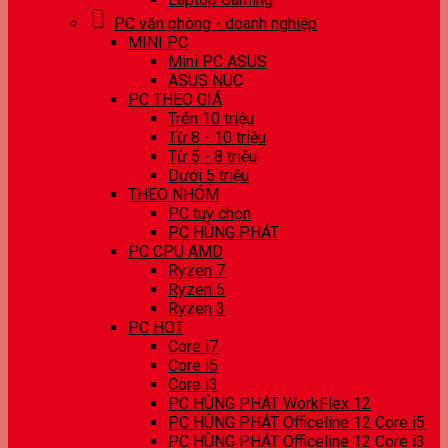
PC văn phòng - doanh nghiệp
MINI PC
Mini PC ASUS
ASUS NUC
PC THEO GIÁ
Trên 10 triệu
Từ 8 - 10 triệu
Từ 5 - 8 triệu
Dưới 5 triệu
THEO NHÓM
PC tuỳ chọn
PC HÙNG PHÁT
PC CPU AMD
Ryzen 7
Ryzen 5
Ryzen 3
PC HOT
Core i7
Core i5
Core i3
PC HÙNG PHÁT WorkFlex 12
PC HÙNG PHÁT Officeline 12 Core i5
PC HÙNG PHÁT Officeline 12 Core i3