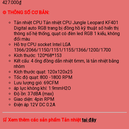
427.000
₫
⚙ THÔNG SỐ CƠ BẢN:
Tản nhiệt CPU Tản nhiệt CPU Jungle Leopard KF401
Digital auto RGB trang bị đồng hồ kỹ thuật số hiển thị
thông số hệ thống, quạt có đèn led RGB 1 kiểu, không
đổi màu
Hỗ trợ CPU socket Intel LGA
1366/2066/1150/1151/1155/1366/1200/1700
Kích thước: 120*68*153
Kết cấu: 4 ống đồng dẫn nhiệt 6mm, lá tản nhiệt bằng
nhôm
Kích thước quạt: 120x120x25
Tốc độ quạt: 800 -1800 RPM
Lưu lượng gió: 69CFM
áp lực không khí: 1.9mmH2O
Độ ồn: 37dBA (max)
Giao diện: 4pin RPM
Điện áp 12V DC 0.2A
🛒
Xem thêm các sản phẩm
Tản nhiệt
tại đây