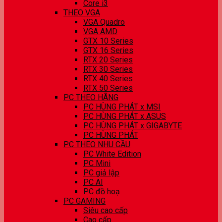
Core i3
THEO VGA
VGA Quadro
VGA AMD
GTX 10 Series
GTX 16 Series
RTX 20 Series
RTX 30 Series
RTX 40 Series
RTX 50 Series
PC THEO HÃNG
PC HÙNG PHÁT x MSI
PC HÙNG PHÁT x ASUS
PC HÙNG PHÁT x GIGABYTE
PC HÙNG PHÁT
PC THEO NHU CẦU
PC White Edition
PC Mini
PC giả lập
PC AI
PC đồ hoạ
PC GAMING
Siêu cao cấp
Cao cấp