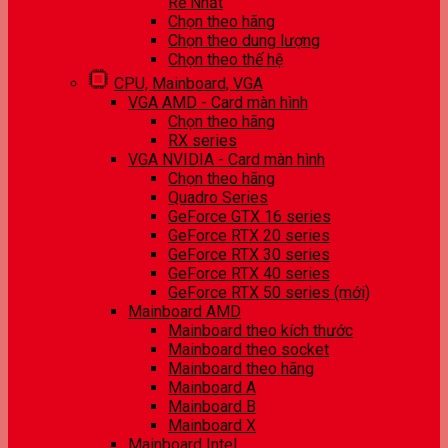
Rẻ Nhất
Chọn theo hãng
Chọn theo dung lượng
Chọn theo thế hệ
CPU, Mainboard, VGA
VGA AMD - Card màn hình
Chọn theo hãng
RX series
VGA NVIDIA - Card màn hình
Chọn theo hãng
Quadro Series
GeForce GTX 16 series
GeForce RTX 20 series
GeForce RTX 30 series
GeForce RTX 40 series
GeForce RTX 50 series (mới)
Mainboard AMD
Mainboard theo kích thước
Mainboard theo socket
Mainboard theo hãng
Mainboard A
Mainboard B
Mainboard X
Mainboard Intel