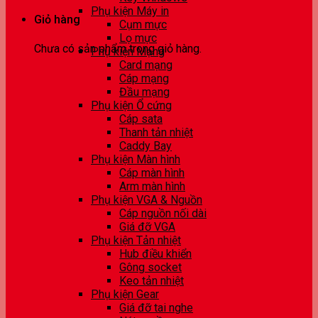
Phụ kiện Máy in
Giỏ hàng
Cụm mực
Lọ mực
Chưa có sản phẩm trong giỏ hàng.
Phụ kiện Mạng
Card mạng
Cáp mạng
Đầu mạng
Phụ kiện Ổ cứng
Cáp sata
Thanh tản nhiệt
Caddy Bay
Phụ kiện Màn hình
Cáp màn hình
Arm màn hình
Phụ kiện VGA & Nguồn
Cáp nguồn nối dài
Giá đỡ VGA
Phụ kiện Tản nhiệt
Hub điều khiển
Gông socket
Keo tản nhiệt
Phụ kiện Gear
Giá đỡ tai nghe