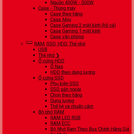
Nguồn 400W - 500W
Case - Thùng máy
Case theo hãng
Case Mini
Case Gaming 2 mặt kính (hồ cá)
Case Gaming 1 mặt kính
Case văn phòng
RAM, SSD, HDD, Thẻ nhớ
USB
Thẻ nhớ ❯
Ổ cứng HDD
Ổ Nas
HDD theo dung lượng
Ổ cứng SSD
Phụ kiện SSD
SSD gắn ngoài
Chọn theo hãng
Dung lượng
Thế hệ và chuẩn cắm
Bộ nhớ RAM
RAM LED RGB
RAM ECC
Bộ Nhớ Ram Theo Bus Chính Hãng Giá