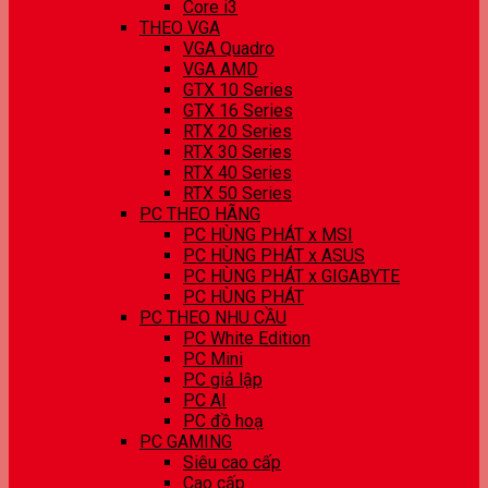
Core i3
THEO VGA
VGA Quadro
VGA AMD
GTX 10 Series
GTX 16 Series
RTX 20 Series
RTX 30 Series
RTX 40 Series
RTX 50 Series
PC THEO HÃNG
PC HÙNG PHÁT x MSI
PC HÙNG PHÁT x ASUS
PC HÙNG PHÁT x GIGABYTE
PC HÙNG PHÁT
PC THEO NHU CẦU
PC White Edition
PC Mini
PC giả lập
PC AI
PC đồ hoạ
PC GAMING
Siêu cao cấp
Cao cấp