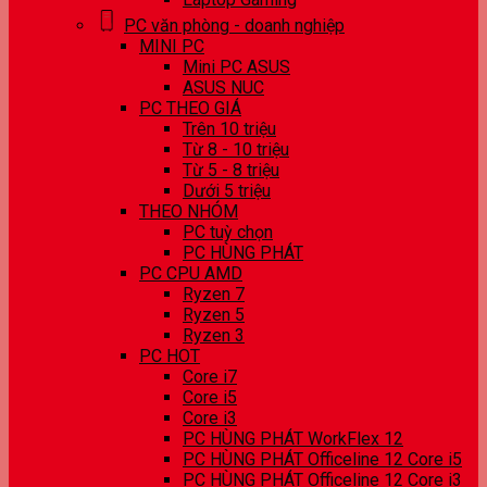
PC văn phòng - doanh nghiệp
MINI PC
Mini PC ASUS
ASUS NUC
PC THEO GIÁ
Trên 10 triệu
Từ 8 - 10 triệu
Từ 5 - 8 triệu
Dưới 5 triệu
THEO NHÓM
PC tuỳ chọn
PC HÙNG PHÁT
PC CPU AMD
Ryzen 7
Ryzen 5
Ryzen 3
PC HOT
Core i7
Core i5
Core i3
PC HÙNG PHÁT WorkFlex 12
PC HÙNG PHÁT Officeline 12 Core i5
PC HÙNG PHÁT Officeline 12 Core i3