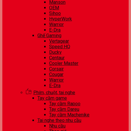
Manson
OEM
Sihoo
HyperWork
Warrior
E-Dra
Ghế Gaming
Vertagear
Speed HQ
Ducky
Centaur
Cooler Master
Corsair
Cougar
Warrior
E-Dra
Phím, chuột, tai nghe
Tay cầm game
Tay cầm Rapoo
Tay cầm Dareu
Tay cầm Machenike
Tai nghe theo nhu cầu
Nhu cầu