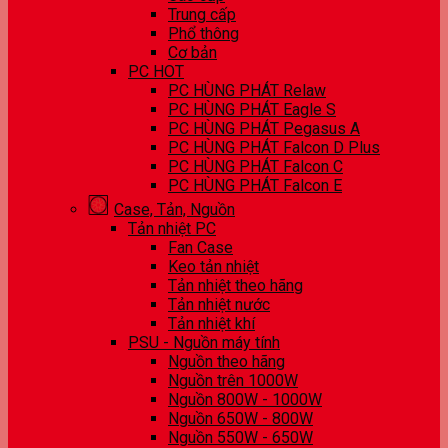
Trung cấp
Phổ thông
Cơ bản
PC HOT
PC HÙNG PHÁT Relaw
PC HÙNG PHÁT Eagle S
PC HÙNG PHÁT Pegasus A
PC HÙNG PHÁT Falcon D Plus
PC HÙNG PHÁT Falcon C
PC HÙNG PHÁT Falcon E
Case, Tản, Nguồn
Tản nhiệt PC
Fan Case
Keo tản nhiệt
Tản nhiệt theo hãng
Tản nhiệt nước
Tản nhiệt khí
PSU - Nguồn máy tính
Nguồn theo hãng
Nguồn trên 1000W
Nguồn 800W - 1000W
Nguồn 650W - 800W
Nguồn 550W - 650W