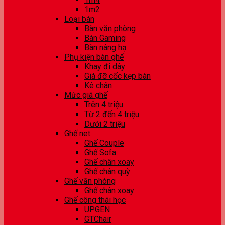
1m2
Loại bàn
Bàn văn phòng
Bàn Gaming
Bàn nâng hạ
Phụ kiện bàn ghế
Khay đi dây
Giá đỡ cốc kẹp bàn
Kê chân
Mức giá ghế
Trên 4 triệu
Từ 2 đến 4 triệu
Dưới 2 triệu
Ghế net
Ghế Couple
Ghế Sofa
Ghế chân xoay
Ghế chân quỳ
Ghế văn phòng
Ghế chân xoay
Ghế công thái học
UPGEN
GTChair