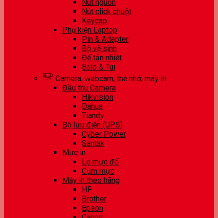
Nút nguồn
Nút click chuột
Keycap
Phụ kiện Laptop
Pin & Adapter
Bộ vệ sinh
Đế tản nhiệt
Balo & Túi
Camera, webcam, thẻ nhớ, máy in
Đầu thu Camera
Hikvision
Dahua
Tiandy
Bộ lưu điện (UPS)
Cyber Power
Santak
Mực in
Lọ mực đổ
Cụm mực
Máy in theo hãng
HP
Brother
Epson
Canon