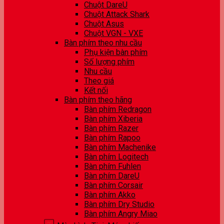
Chuột DareU
Chuột Attack Shark
Chuột Asus
Chuột VGN - VXE
Bàn phím theo nhu cầu
Phụ kiện bàn phím
Số lượng phím
Nhu cầu
Theo giá
Kết nối
Bàn phím theo hãng
Bàn phím Redragon
Bàn phím Xiberia
Bàn phím Razer
Bàn phím Rapoo
Bàn phím Machenike
Bàn phím Logitech
Bàn phím Fuhlen
Bàn phím DareU
Bàn phím Corsair
Bàn phím Akko
Bàn phím Dry Studio
Bàn phím Angry Miao