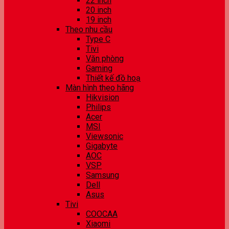
22 inch
20 inch
19 inch
Theo nhu cầu
Type C
Tivi
Văn phòng
Gaming
Thiết kế đồ hoạ
Màn hình theo hãng
Hikvision
Philips
Acer
MSI
Viewsonic
Gigabyte
AOC
VSP
Samsung
Dell
Asus
Tivi
COOCAA
Xiaomi