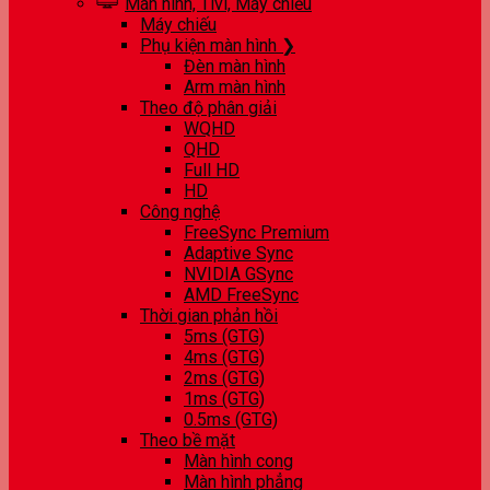
Màn hình, Tivi, Máy chiếu
Máy chiếu
Phụ kiện màn hình ❯
Đèn màn hình
Arm màn hình
Theo độ phân giải
WQHD
QHD
Full HD
HD
Công nghệ
FreeSync Premium
Adaptive Sync
NVIDIA GSync
AMD FreeSync
Thời gian phản hồi
5ms (GTG)
4ms (GTG)
2ms (GTG)
1ms (GTG)
0.5ms (GTG)
Theo bề mặt
Màn hình cong
Màn hình phẳng