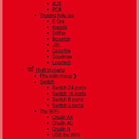
AUX
RCA
Thương hiệu loa
E-Dra
Kisonli
Edifier
Bosston
JBL
Colorfire
Soudmax
Logitech
Thiết bị mạng
Phụ kiện mạng ❯
Switch
Switch 24 ports
Switch 16 ports
Switch 8 ports
Switch 5 ports
Thu WiFi
Chuẩn AX
Chuẩn AC
Chuẩn N
USB thu WiFi