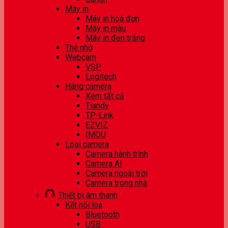
Máy in
Máy in hoá đơn
Máy in màu
Máy in đen trắng
Thẻ nhớ
Webcam
VSP
Logitech
Hãng camera
Xem tất cả
Tiandy
TP-Link
EZVIZ
IMOU
Loại camera
Camera hành trình
Camera AI
Camera ngoài trời
Camera trong nhà
Thiết bị âm thanh
Kết nối loa
Bluetooth
USB