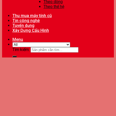
Theo dòng
Theo thế hệ
Thu mua máy tính cũ
Tin công nghệ
Tuyển dụng
Xây Dựng Cấu Hình
Menu
Tìm kiếm: