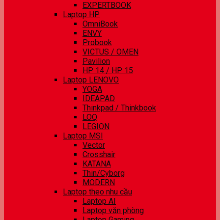
EXPERTBOOK
Laptop HP
OmniBook
ENVY
Probook
VICTUS / OMEN
Pavilion
HP 14 / HP 15
Laptop LENOVO
YOGA
IDEAPAD
Thinkpad / Thinkbook
LOQ
LEGION
Laptop MSI
Vector
Crosshair
KATANA
Thin/Cyborg
MODERN
Laptop theo nhu cầu
Laptop AI
Laptop văn phòng
Laptop Gaming