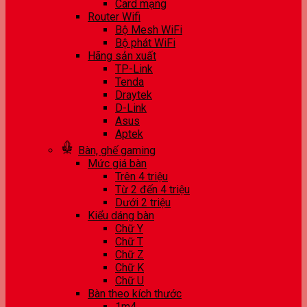
Card mạng
Router Wifi
Bộ Mesh WiFi
Bộ phát WiFi
Hãng sản xuất
TP-Link
Tenda
Draytek
D-Link
Asus
Aptek
Bàn, ghế gaming
Mức giá bàn
Trên 4 triệu
Từ 2 đến 4 triệu
Dưới 2 triệu
Kiểu dáng bàn
Chữ Y
Chữ T
Chữ Z
Chữ K
Chữ U
Bàn theo kích thước
1m4