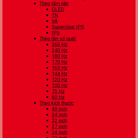
Theo tấm nền
OLED
TN
VA
Superclear IPS
IPS
Theo tần số quét
360 Hz
240 Hz
180 Hz
170 Hz
165 Hz
144 Hz
120 Hz
100 Hz
75 Hz
60 Hz
Theo kích thước
49 inch
34 inch
32 inch
27 inch
24 inch