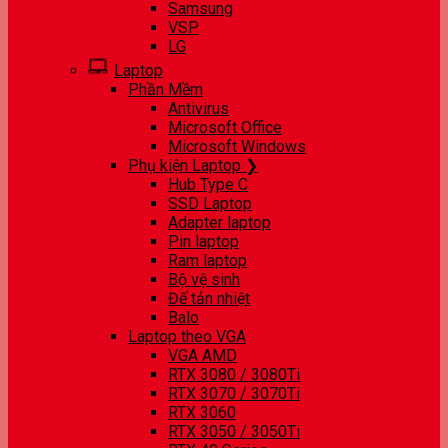
Samsung
VSP
LG
Laptop
Phần Mềm
Antivirus
Microsoft Office
Microsoft Windows
Phụ kiện Laptop ❯
Hub Type C
SSD Laptop
Adapter laptop
Pin laptop
Ram laptop
Bộ vệ sinh
Đế tản nhiệt
Balo
Laptop theo VGA
VGA AMD
RTX 3080 / 3080Ti
RTX 3070 / 3070Ti
RTX 3060
RTX 3050 / 3050Ti