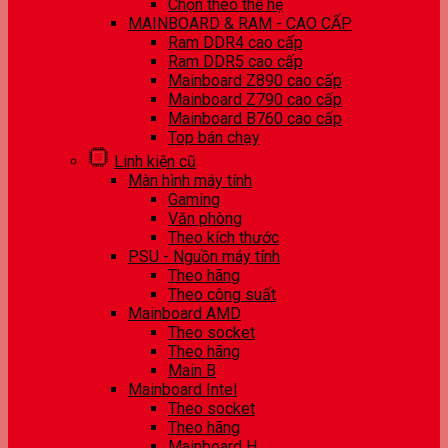
Chọn theo thế hệ
MAINBOARD & RAM - CAO CẤP
Ram DDR4 cao cấp
Ram DDR5 cao cấp
Mainboard Z890 cao cấp
Mainboard Z790 cao cấp
Mainboard B760 cao cấp
Top bán chạy
Linh kiện cũ
Màn hình máy tính
Gaming
Văn phòng
Theo kích thước
PSU - Nguồn máy tính
Theo hãng
Theo công suất
Mainboard AMD
Theo socket
Theo hãng
Main B
Mainboard Intel
Theo socket
Theo hãng
Mainboard H