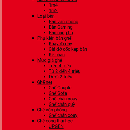
1m4
1m2
Loại bàn
Bàn văn phòng
Bàn Gaming
Bàn nâng hạ
Phụ kiện bàn ghế
Khay đi dây
Giá đỡ cốc kẹp bàn
Kê chân
Mức giá ghế
Trên 4 triệu
Từ 2 đến 4 triệu
Dưới 2 triệu
Ghế net
Ghế Couple
Ghế Sofa
Ghế chân xoay
Ghế chân quỳ
Ghế văn phòng
Ghế chân xoay
Ghế công thái học
UPGEN