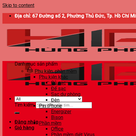
Skip to content
Địa chỉ: 67 Đường số 2, Phường Thủ Đức, Tp. Hồ Chí M
Danh mục sản phẩm
Phụ kiện, phần mềm
Phụ kiện khác
Củ sạc
Đế sạc
Sạc dự phòng
Đèn
Tìm kiếm:
Pin iPhone
Energizer
Bison
Đăng nhập
Phần mềm
Giỏ hàng
Office
Phần mềm diệt Virus