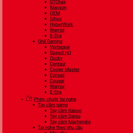
GTChair
Manson
OEM
Sihoo
HyperWork
Warrior
E-Dra
Ghế Gaming
Vertagear
Speed HQ
Ducky
Centaur
Cooler Master
Corsair
Cougar
Warrior
E-Dra
Phím, chuột, tai nghe
Tay cầm game
Tay cầm Rapoo
Tay cầm Dareu
Tay cầm Machenike
Tai nghe theo nhu cầu