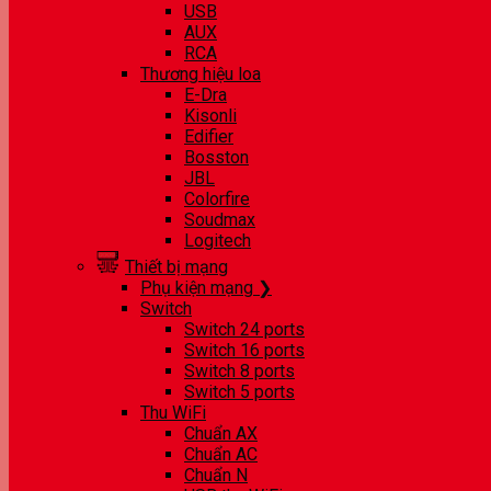
USB
AUX
RCA
Thương hiệu loa
E-Dra
Kisonli
Edifier
Bosston
JBL
Colorfire
Soudmax
Logitech
Thiết bị mạng
Phụ kiện mạng ❯
Switch
Switch 24 ports
Switch 16 ports
Switch 8 ports
Switch 5 ports
Thu WiFi
Chuẩn AX
Chuẩn AC
Chuẩn N