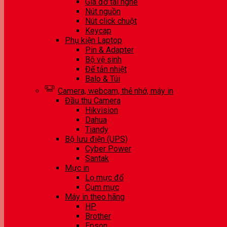
Giá đỡ tai nghe
Nút nguồn
Nút click chuột
Keycap
Phụ kiện Laptop
Pin & Adapter
Bộ vệ sinh
Đế tản nhiệt
Balo & Túi
Camera, webcam, thẻ nhớ, máy in
Đầu thu Camera
Hikvision
Dahua
Tiandy
Bộ lưu điện (UPS)
Cyber Power
Santak
Mực in
Lọ mực đổ
Cụm mực
Máy in theo hãng
HP
Brother
Epson