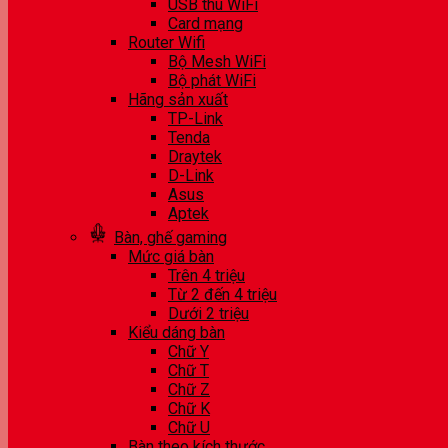
USB thu WiFi
Card mạng
Router Wifi
Bộ Mesh WiFi
Bộ phát WiFi
Hãng sản xuất
TP-Link
Tenda
Draytek
D-Link
Asus
Aptek
Bàn, ghế gaming
Mức giá bàn
Trên 4 triệu
Từ 2 đến 4 triệu
Dưới 2 triệu
Kiểu dáng bàn
Chữ Y
Chữ T
Chữ Z
Chữ K
Chữ U
Bàn theo kích thước