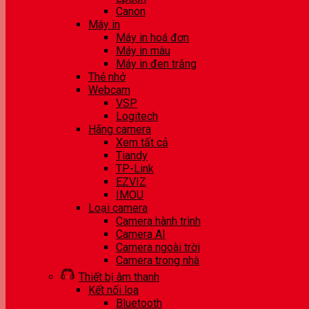
Canon
Máy in
Máy in hoá đơn
Máy in màu
Máy in đen trắng
Thẻ nhớ
Webcam
VSP
Logitech
Hãng camera
Xem tất cả
Tiandy
TP-Link
EZVIZ
IMOU
Loại camera
Camera hành trình
Camera AI
Camera ngoài trời
Camera trong nhà
Thiết bị âm thanh
Kết nối loa
Bluetooth