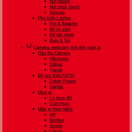
Nút nguồn
Nút click chuột
Keycap
Phụ kiện Laptop
Pin & Adapter
Bộ vệ sinh
Đế tản nhiệt
Balo & Túi
Camera, webcam, thẻ nhớ, máy in
Đầu thu Camera
Hikvision
Dahua
Tiandy
Bộ lưu điện (UPS)
Cyber Power
Santak
Mực in
Lọ mực đổ
Cụm mực
Máy in theo hãng
HP
Brother
Epson
Canon