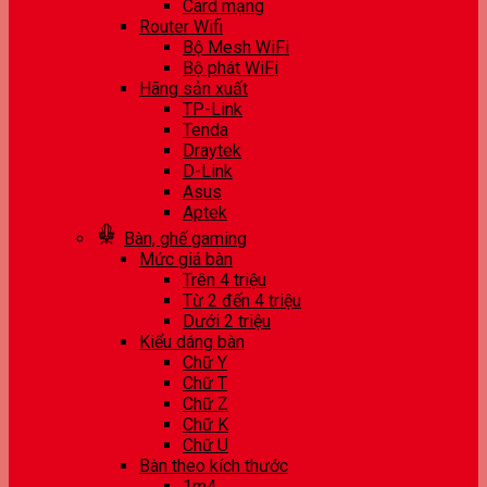
Card mạng
Router Wifi
Bộ Mesh WiFi
Bộ phát WiFi
Hãng sản xuất
TP-Link
Tenda
Draytek
D-Link
Asus
Aptek
Bàn, ghế gaming
Mức giá bàn
Trên 4 triệu
Từ 2 đến 4 triệu
Dưới 2 triệu
Kiểu dáng bàn
Chữ Y
Chữ T
Chữ Z
Chữ K
Chữ U
Bàn theo kích thước
1m4