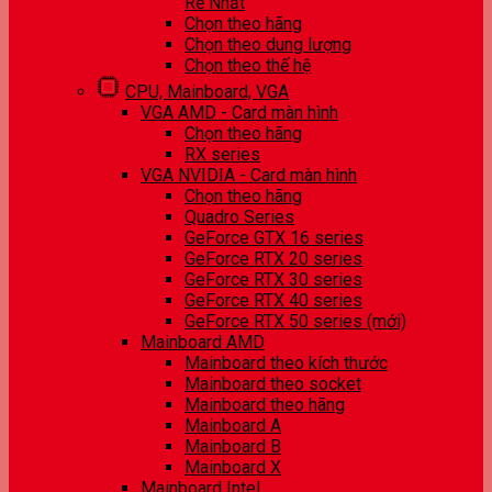
Rẻ Nhất
Chọn theo hãng
Chọn theo dung lượng
Chọn theo thế hệ
CPU, Mainboard, VGA
VGA AMD - Card màn hình
Chọn theo hãng
RX series
VGA NVIDIA - Card màn hình
Chọn theo hãng
Quadro Series
GeForce GTX 16 series
GeForce RTX 20 series
GeForce RTX 30 series
GeForce RTX 40 series
GeForce RTX 50 series (mới)
Mainboard AMD
Mainboard theo kích thước
Mainboard theo socket
Mainboard theo hãng
Mainboard A
Mainboard B
Mainboard X
Mainboard Intel