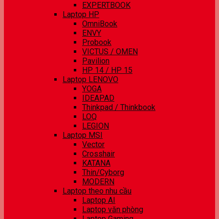
EXPERTBOOK
Laptop HP
OmniBook
ENVY
Probook
VICTUS / OMEN
Pavilion
HP 14 / HP 15
Laptop LENOVO
YOGA
IDEAPAD
Thinkpad / Thinkbook
LOQ
LEGION
Laptop MSI
Vector
Crosshair
KATANA
Thin/Cyborg
MODERN
Laptop theo nhu cầu
Laptop AI
Laptop văn phòng
Laptop Gaming