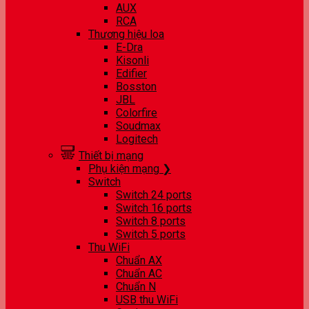
AUX
RCA
Thương hiệu loa
E-Dra
Kisonli
Edifier
Bosston
JBL
Colorfire
Soudmax
Logitech
Thiết bị mạng
Phụ kiện mạng ❯
Switch
Switch 24 ports
Switch 16 ports
Switch 8 ports
Switch 5 ports
Thu WiFi
Chuẩn AX
Chuẩn AC
Chuẩn N
USB thu WiFi