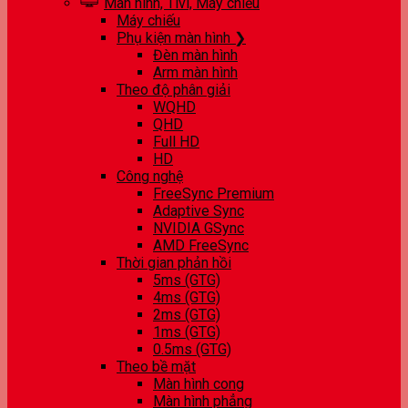
Màn hình, Tivi, Máy chiếu
Máy chiếu
Phụ kiện màn hình ❯
Đèn màn hình
Arm màn hình
Theo độ phân giải
WQHD
QHD
Full HD
HD
Công nghệ
FreeSync Premium
Adaptive Sync
NVIDIA GSync
AMD FreeSync
Thời gian phản hồi
5ms (GTG)
4ms (GTG)
2ms (GTG)
1ms (GTG)
0.5ms (GTG)
Theo bề mặt
Màn hình cong
Màn hình phẳng