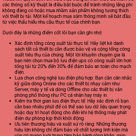
các thông số kỹ thuật là điều bắt buộc để tránh những lãng phí
không đáng có hoặc mua nhầm sản phẩm không tương thích
với thiết bị tải. Một kế hoạch mua sắm thông minh sẽ bắt đầu
từ việc thấu hiểu nhu cầu thực tế của chính bạn.
Dưới đây là những điểm cốt lõi bạn cần ghi nhớ:
Xác định tổng công suất tải thực tế: Hãy liệt kê danh
sách tất cả thiết bị cần được bảo vệ và cộng tổng công
suất tiêu thụ của chúng. Một lời khuyên chuyên gia là
bạn nên chọn mua bộ lưu điện ups có công suất lớn hơn
tổng tải từ 20% đến 30% để đảm bảo an toàn cho mạch
điện.
Lựa chọn công nghệ lưu điện phù hợp: Bạn cần cân nhắc
kỹ giữa dòng Online cho các thiết bị nhạy cảm như
Server, máy y tế và dòng Offline cho các thiết bị văn
phòng phổ thông như PC cá nhân hay máy in.
Kiểm tra thời gian lưu điện thực tế: Hãy xác định rõ bạn
cần bao nhiêu phút để có thể sao lưu dữ liệu quan trọng
hoặc duy trì hoạt động cho đến khi hệ thống máy phát
điện dự phòng kịp thời khởi động.
Ưu tiên thương hiệu và xuất xứ rõ ràng: Những thương
hiệu lớn không chỉ đảm bảo về chất lượng linh kiện mà
còn có mạng lưới trung tâm bảo hành rộng khắp, giúp