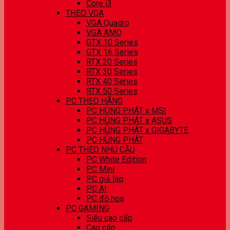
Core i3
THEO VGA
VGA Quadro
VGA AMD
GTX 10 Series
GTX 16 Series
RTX 20 Series
RTX 30 Series
RTX 40 Series
RTX 50 Series
PC THEO HÃNG
PC HÙNG PHÁT x MSI
PC HÙNG PHÁT x ASUS
PC HÙNG PHÁT x GIGABYTE
PC HÙNG PHÁT
PC THEO NHU CẦU
PC White Edition
PC Mini
PC giả lập
PC AI
PC đồ hoạ
PC GAMING
Siêu cao cấp
Cao cấp