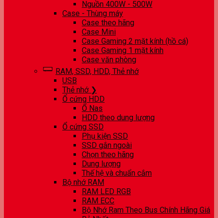
Nguồn 400W - 500W
Case - Thùng máy
Case theo hãng
Case Mini
Case Gaming 2 mặt kính (hồ cá)
Case Gaming 1 mặt kính
Case văn phòng
RAM, SSD, HDD, Thẻ nhớ
USB
Thẻ nhớ ❯
Ổ cứng HDD
Ổ Nas
HDD theo dung lượng
Ổ cứng SSD
Phụ kiện SSD
SSD gắn ngoài
Chọn theo hãng
Dung lượng
Thế hệ và chuẩn cắm
Bộ nhớ RAM
RAM LED RGB
RAM ECC
Bộ Nhớ Ram Theo Bus Chính Hãng Giá