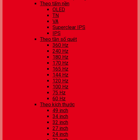
Theo tấm nền
OLED
TN
VA
Superclear IPS
IPS
Theo tần số quét
360 Hz
240 Hz
180 Hz
170 Hz
165 Hz
144 Hz
120 Hz
100 Hz
75 Hz
60 Hz
Theo kích thước
49 inch
34 inch
32 inch
27 inch
24 inch