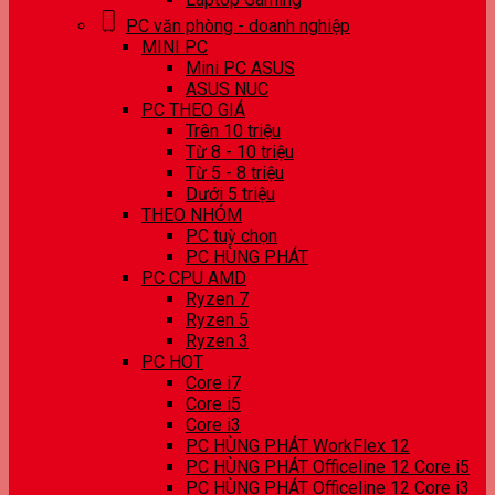
PC văn phòng - doanh nghiệp
MINI PC
Mini PC ASUS
ASUS NUC
PC THEO GIÁ
Trên 10 triệu
Từ 8 - 10 triệu
Từ 5 - 8 triệu
Dưới 5 triệu
THEO NHÓM
PC tuỳ chọn
PC HÙNG PHÁT
PC CPU AMD
Ryzen 7
Ryzen 5
Ryzen 3
PC HOT
Core i7
Core i5
Core i3
PC HÙNG PHÁT WorkFlex 12
PC HÙNG PHÁT Officeline 12 Core i5
PC HÙNG PHÁT Officeline 12 Core i3