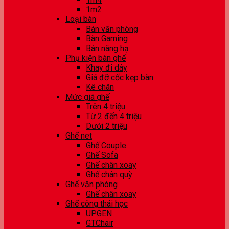
1m2
Loại bàn
Bàn văn phòng
Bàn Gaming
Bàn nâng hạ
Phụ kiện bàn ghế
Khay đi dây
Giá đỡ cốc kẹp bàn
Kê chân
Mức giá ghế
Trên 4 triệu
Từ 2 đến 4 triệu
Dưới 2 triệu
Ghế net
Ghế Couple
Ghế Sofa
Ghế chân xoay
Ghế chân quỳ
Ghế văn phòng
Ghế chân xoay
Ghế công thái học
UPGEN
GTChair