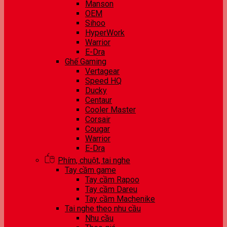
Manson
OEM
Sihoo
HyperWork
Warrior
E-Dra
Ghế Gaming
Vertagear
Speed HQ
Ducky
Centaur
Cooler Master
Corsair
Cougar
Warrior
E-Dra
Phím, chuột, tai nghe
Tay cầm game
Tay cầm Rapoo
Tay cầm Dareu
Tay cầm Machenike
Tai nghe theo nhu cầu
Nhu cầu