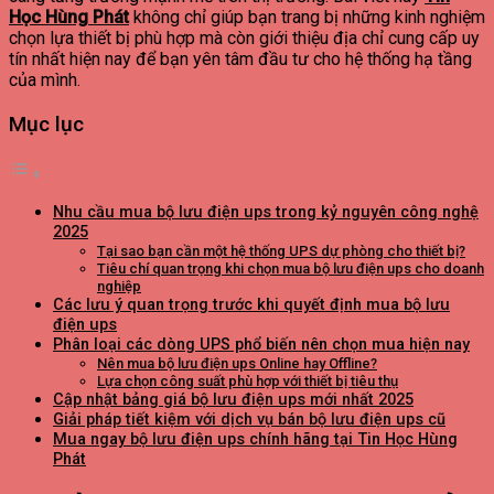
Học Hùng Phát
không chỉ giúp bạn trang bị những kinh nghiệm
chọn lựa thiết bị phù hợp mà còn giới thiệu địa chỉ cung cấp uy
tín nhất hiện nay để bạn yên tâm đầu tư cho hệ thống hạ tầng
của mình.
Mục lục
Nhu cầu mua bộ lưu điện ups trong kỷ nguyên công nghệ
2025
Tại sao bạn cần một hệ thống UPS dự phòng cho thiết bị?
Tiêu chí quan trọng khi chọn mua bộ lưu điện ups cho doanh
nghiệp
Các lưu ý quan trọng trước khi quyết định mua bộ lưu
điện ups
Phân loại các dòng UPS phổ biến nên chọn mua hiện nay
Nên mua bộ lưu điện ups Online hay Offline?
Lựa chọn công suất phù hợp với thiết bị tiêu thụ
Cập nhật bảng giá bộ lưu điện ups mới nhất 2025
Giải pháp tiết kiệm với dịch vụ bán bộ lưu điện ups cũ
Mua ngay bộ lưu điện ups chính hãng tại Tin Học Hùng
Phát