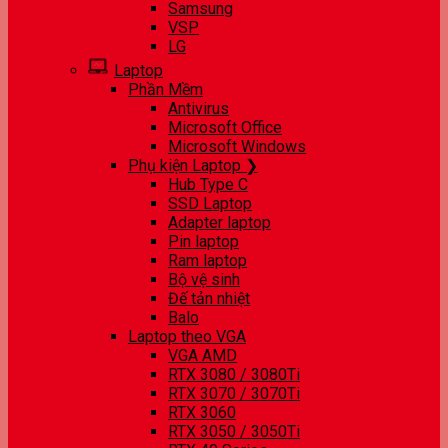
Samsung
VSP
LG
Laptop
Phần Mềm
Antivirus
Microsoft Office
Microsoft Windows
Phụ kiện Laptop ❯
Hub Type C
SSD Laptop
Adapter laptop
Pin laptop
Ram laptop
Bộ vệ sinh
Đế tản nhiệt
Balo
Laptop theo VGA
VGA AMD
RTX 3080 / 3080Ti
RTX 3070 / 3070Ti
RTX 3060
RTX 3050 / 3050Ti