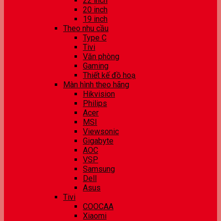
22 inch
20 inch
19 inch
Theo nhu cầu
Type C
Tivi
Văn phòng
Gaming
Thiết kế đồ hoạ
Màn hình theo hãng
Hikvision
Philips
Acer
MSI
Viewsonic
Gigabyte
AOC
VSP
Samsung
Dell
Asus
Tivi
COOCAA
Xiaomi