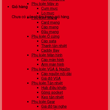
Phụ kiện Máy in
Giỏ hàng
Cụm mực
Lọ mực
Chưa có sản phẩm trong giỏ hàng.
Phụ kiện Mạng
Card mạng
Cáp mạng
Đầu mạng
Phụ kiện Ổ cứng
Cáp sata
Thanh tản nhiệt
Caddy Bay
Phụ kiện Màn hình
Cáp màn hình
Arm màn hình
Phụ kiện VGA & Nguồn
Cáp nguồn nối dài
Giá đỡ VGA
Phụ kiện Tản nhiệt
Hub điều khiển
Gông socket
Keo tản nhiệt
Phụ kiện Gear
Giá đỡ tai nghe