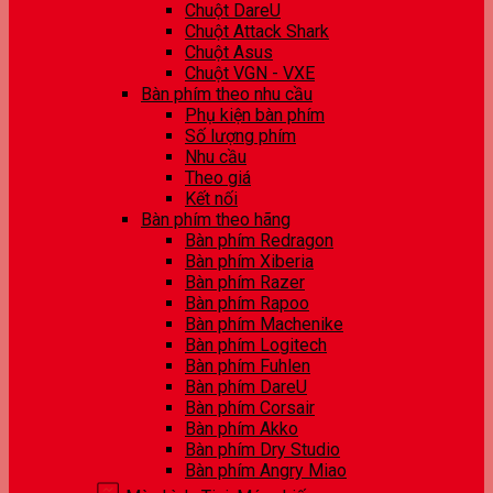
Chuột DareU
Chuột Attack Shark
Chuột Asus
Chuột VGN - VXE
Bàn phím theo nhu cầu
Phụ kiện bàn phím
Số lượng phím
Nhu cầu
Theo giá
Kết nối
Bàn phím theo hãng
Bàn phím Redragon
Bàn phím Xiberia
Bàn phím Razer
Bàn phím Rapoo
Bàn phím Machenike
Bàn phím Logitech
Bàn phím Fuhlen
Bàn phím DareU
Bàn phím Corsair
Bàn phím Akko
Bàn phím Dry Studio
Bàn phím Angry Miao