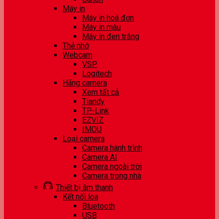
Máy in
Máy in hoá đơn
Máy in màu
Máy in đen trắng
Thẻ nhớ
Webcam
VSP
Logitech
Hãng camera
Xem tất cả
Tiandy
TP-Link
EZVIZ
IMOU
Loại camera
Camera hành trình
Camera AI
Camera ngoài trời
Camera trong nhà
Thiết bị âm thanh
Kết nối loa
Bluetooth
USB