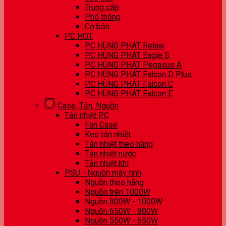
Trung cấp
Phổ thông
Cơ bản
PC HOT
PC HÙNG PHÁT Relaw
PC HÙNG PHÁT Eagle S
PC HÙNG PHÁT Pegasus A
PC HÙNG PHÁT Falcon D Plus
PC HÙNG PHÁT Falcon C
PC HÙNG PHÁT Falcon E
Case, Tản, Nguồn
Tản nhiệt PC
Fan Case
Keo tản nhiệt
Tản nhiệt theo hãng
Tản nhiệt nước
Tản nhiệt khí
PSU - Nguồn máy tính
Nguồn theo hãng
Nguồn trên 1000W
Nguồn 800W - 1000W
Nguồn 650W - 800W
Nguồn 550W - 650W