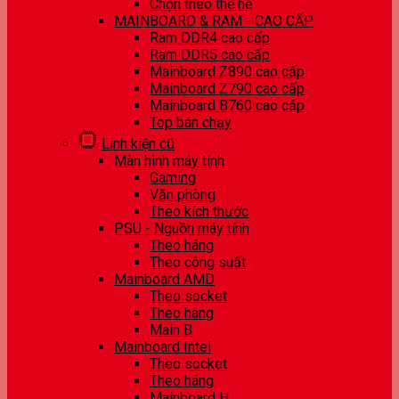
Chọn theo thế hệ
MAINBOARD & RAM - CAO CẤP
Ram DDR4 cao cấp
Ram DDR5 cao cấp
Mainboard Z890 cao cấp
Mainboard Z790 cao cấp
Mainboard B760 cao cấp
Top bán chạy
Linh kiện cũ
Màn hình máy tính
Gaming
Văn phòng
Theo kích thước
PSU - Nguồn máy tính
Theo hãng
Theo công suất
Mainboard AMD
Theo socket
Theo hãng
Main B
Mainboard Intel
Theo socket
Theo hãng
Mainboard H