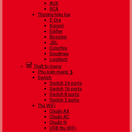
AUX
RCA
Thương hiệu loa
E-Dra
Kisonli
Edifier
Bosston
JBL
Colorfire
Soudmax
Logitech
Thiết bị mạng
Phụ kiện mạng ❯
Switch
Switch 24 ports
Switch 16 ports
Switch 8 ports
Switch 5 ports
Thu WiFi
Chuẩn AX
Chuẩn AC
Chuẩn N
USB thu WiFi