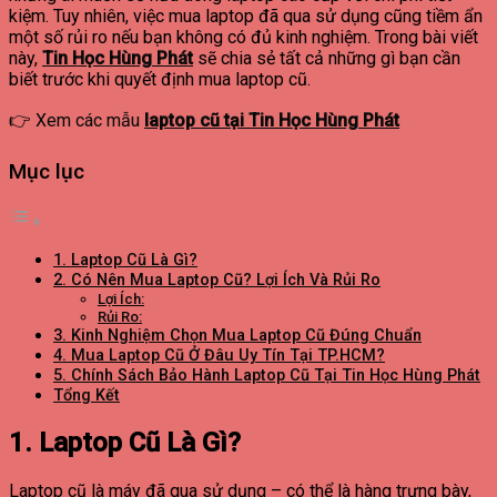
kiệm. Tuy nhiên, việc mua laptop đã qua sử dụng cũng tiềm ẩn
một số rủi ro nếu bạn không có đủ kinh nghiệm. Trong bài viết
này,
Tin Học Hùng Phát
sẽ chia sẻ tất cả những gì bạn cần
biết trước khi quyết định mua laptop cũ.
👉
Xem các mẫu
laptop cũ tại Tin Học Hùng Phát
Mục lục
1. Laptop Cũ Là Gì?
2. Có Nên Mua Laptop Cũ? Lợi Ích Và Rủi Ro
Lợi Ích:
Rủi Ro:
3. Kinh Nghiệm Chọn Mua Laptop Cũ Đúng Chuẩn
4. Mua Laptop Cũ Ở Đâu Uy Tín Tại TP.HCM?
5. Chính Sách Bảo Hành Laptop Cũ Tại Tin Học Hùng Phát
Tổng Kết
1. Laptop Cũ Là Gì?
Laptop cũ là máy đã qua sử dụng – có thể là hàng trưng bày,