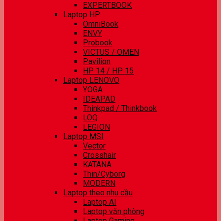
EXPERTBOOK
Laptop HP
OmniBook
ENVY
Probook
VICTUS / OMEN
Pavilion
HP 14 / HP 15
Laptop LENOVO
YOGA
IDEAPAD
Thinkpad / Thinkbook
LOQ
LEGION
Laptop MSI
Vector
Crosshair
KATANA
Thin/Cyborg
MODERN
Laptop theo nhu cầu
Laptop AI
Laptop văn phòng
Laptop Gaming