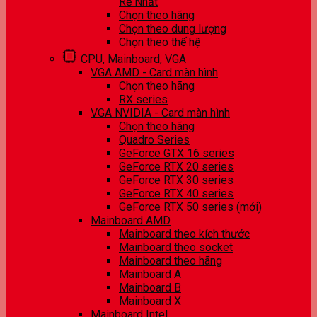
Rẻ Nhất
Chọn theo hãng
Chọn theo dung lượng
Chọn theo thế hệ
CPU, Mainboard, VGA
VGA AMD - Card màn hình
Chọn theo hãng
RX series
VGA NVIDIA - Card màn hình
Chọn theo hãng
Quadro Series
GeForce GTX 16 series
GeForce RTX 20 series
GeForce RTX 30 series
GeForce RTX 40 series
GeForce RTX 50 series (mới)
Mainboard AMD
Mainboard theo kích thước
Mainboard theo socket
Mainboard theo hãng
Mainboard A
Mainboard B
Mainboard X
Mainboard Intel