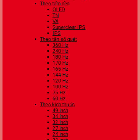
Theo tấm nền
OLED
TN
VA
Superclear IPS
IPS
Theo tần số quét
360 Hz
240 Hz
180 Hz
170 Hz
165 Hz
144 Hz
120 Hz
100 Hz
75 Hz
60 Hz
Theo kích thước
49 inch
34 inch
32 inch
27 inch
24 inch