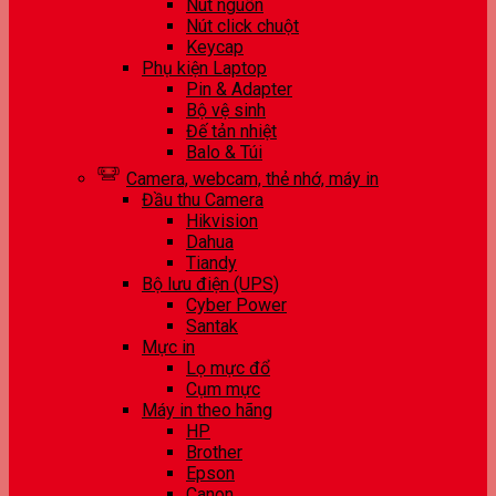
Nút nguồn
Nút click chuột
Keycap
Phụ kiện Laptop
Pin & Adapter
Bộ vệ sinh
Đế tản nhiệt
Balo & Túi
Camera, webcam, thẻ nhớ, máy in
Đầu thu Camera
Hikvision
Dahua
Tiandy
Bộ lưu điện (UPS)
Cyber Power
Santak
Mực in
Lọ mực đổ
Cụm mực
Máy in theo hãng
HP
Brother
Epson
Canon