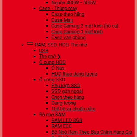
Nguồn 400W - 500W
Case - Thùng máy
Case theo hãng
Case Mini
Case Gaming 2 mặt kính (hồ cá)
Case Gaming 1 mặt kính
Case văn phòng
RAM, SSD, HDD, Thẻ nhớ
USB
Thẻ nhớ ❯
Ổ cứng HDD
Ổ Nas
HDD theo dung lượng
Ổ cứng SSD
Phụ kiện SSD
SSD gắn ngoài
Chọn theo hãng
Dung lượng
Thế hệ và chuẩn cắm
Bộ nhớ RAM
RAM LED RGB
RAM ECC
Bộ Nhớ Ram Theo Bus Chính Hãng Giá