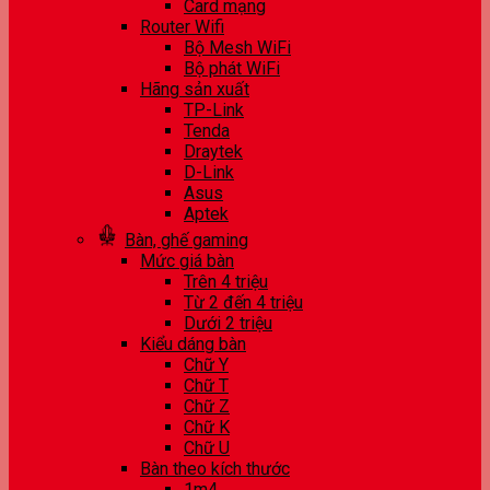
Card mạng
Router Wifi
Bộ Mesh WiFi
Bộ phát WiFi
Hãng sản xuất
TP-Link
Tenda
Draytek
D-Link
Asus
Aptek
Bàn, ghế gaming
Mức giá bàn
Trên 4 triệu
Từ 2 đến 4 triệu
Dưới 2 triệu
Kiểu dáng bàn
Chữ Y
Chữ T
Chữ Z
Chữ K
Chữ U
Bàn theo kích thước
1m4