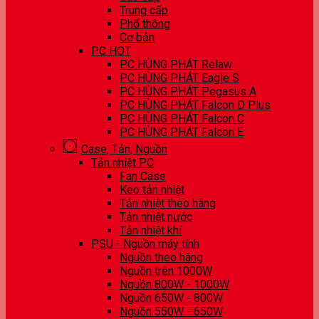
Trung cấp
Phổ thông
Cơ bản
PC HOT
PC HÙNG PHÁT Relaw
PC HÙNG PHÁT Eagle S
PC HÙNG PHÁT Pegasus A
PC HÙNG PHÁT Falcon D Plus
PC HÙNG PHÁT Falcon C
PC HÙNG PHÁT Falcon E
Case, Tản, Nguồn
Tản nhiệt PC
Fan Case
Keo tản nhiệt
Tản nhiệt theo hãng
Tản nhiệt nước
Tản nhiệt khí
PSU - Nguồn máy tính
Nguồn theo hãng
Nguồn trên 1000W
Nguồn 800W - 1000W
Nguồn 650W - 800W
Nguồn 550W - 650W