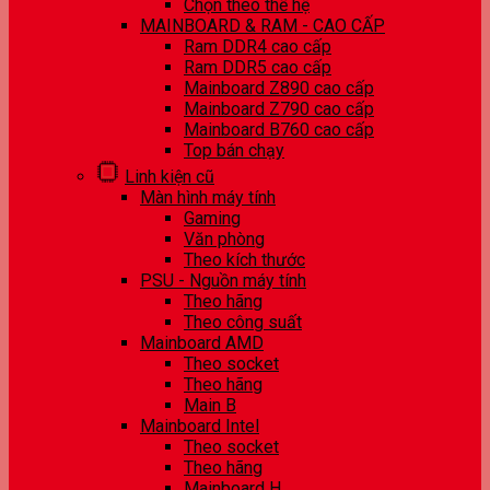
Chọn theo thế hệ
MAINBOARD & RAM - CAO CẤP
Ram DDR4 cao cấp
Ram DDR5 cao cấp
Mainboard Z890 cao cấp
Mainboard Z790 cao cấp
Mainboard B760 cao cấp
Top bán chạy
Linh kiện cũ
Màn hình máy tính
Gaming
Văn phòng
Theo kích thước
PSU - Nguồn máy tính
Theo hãng
Theo công suất
Mainboard AMD
Theo socket
Theo hãng
Main B
Mainboard Intel
Theo socket
Theo hãng
Mainboard H