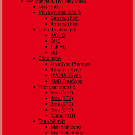
Màn hình, Tivi, Máy chiếu
Máy chiếu
Phụ kiện màn hình ❯
Đèn màn hình
Arm màn hình
Theo độ phân giải
WQHD
QHD
Full HD
HD
Công nghệ
FreeSync Premium
Adaptive Sync
NVIDIA GSync
AMD FreeSync
Thời gian phản hồi
5ms (GTG)
4ms (GTG)
2ms (GTG)
1ms (GTG)
0.5ms (GTG)
Theo bề mặt
Màn hình cong
Màn hình phẳng