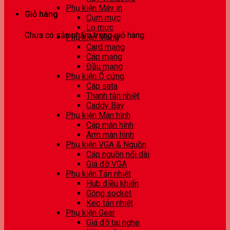
Phụ kiện Máy in
Giỏ hàng
Cụm mực
Lọ mực
Chưa có sản phẩm trong giỏ hàng.
Phụ kiện Mạng
Card mạng
Cáp mạng
Đầu mạng
Phụ kiện Ổ cứng
Cáp sata
Thanh tản nhiệt
Caddy Bay
Phụ kiện Màn hình
Cáp màn hình
Arm màn hình
Phụ kiện VGA & Nguồn
Cáp nguồn nối dài
Giá đỡ VGA
Phụ kiện Tản nhiệt
Hub điều khiển
Gông socket
Keo tản nhiệt
Phụ kiện Gear
Giá đỡ tai nghe