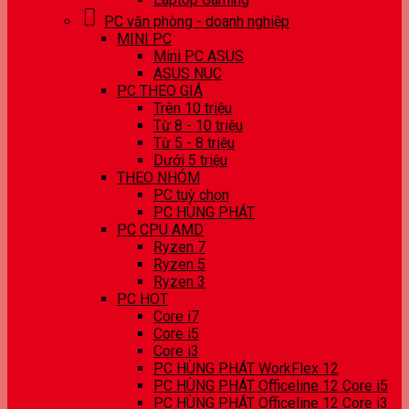
PC văn phòng - doanh nghiệp
MINI PC
Mini PC ASUS
ASUS NUC
PC THEO GIÁ
Trên 10 triệu
Từ 8 - 10 triệu
Từ 5 - 8 triệu
Dưới 5 triệu
THEO NHÓM
PC tuỳ chọn
PC HÙNG PHÁT
PC CPU AMD
Ryzen 7
Ryzen 5
Ryzen 3
PC HOT
Core i7
Core i5
Core i3
PC HÙNG PHÁT WorkFlex 12
PC HÙNG PHÁT Officeline 12 Core i5
PC HÙNG PHÁT Officeline 12 Core i3