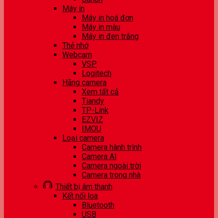
Máy in
Máy in hoá đơn
Máy in màu
Máy in đen trắng
Thẻ nhớ
Webcam
VSP
Logitech
Hãng camera
Xem tất cả
Tiandy
TP-Link
EZVIZ
IMOU
Loại camera
Camera hành trình
Camera AI
Camera ngoài trời
Camera trong nhà
Thiết bị âm thanh
Kết nối loa
Bluetooth
USB