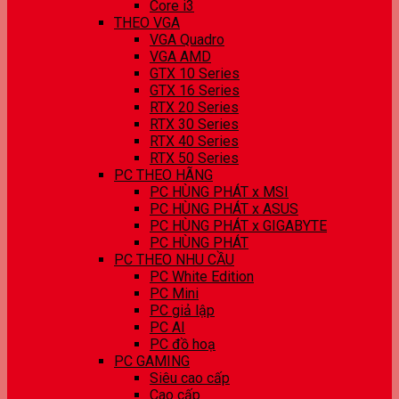
Core i3
THEO VGA
VGA Quadro
VGA AMD
GTX 10 Series
GTX 16 Series
RTX 20 Series
RTX 30 Series
RTX 40 Series
RTX 50 Series
PC THEO HÃNG
PC HÙNG PHÁT x MSI
PC HÙNG PHÁT x ASUS
PC HÙNG PHÁT x GIGABYTE
PC HÙNG PHÁT
PC THEO NHU CẦU
PC White Edition
PC Mini
PC giả lập
PC AI
PC đồ hoạ
PC GAMING
Siêu cao cấp
Cao cấp