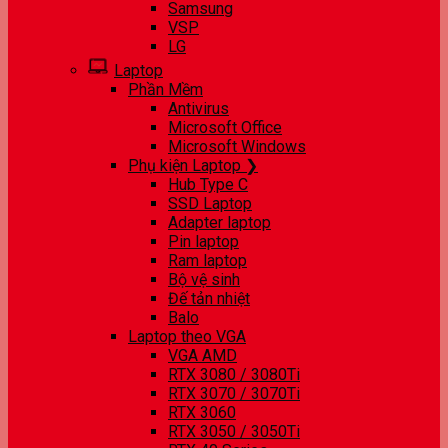
Samsung
VSP
LG
Laptop
Phần Mềm
Antivirus
Microsoft Office
Microsoft Windows
Phụ kiện Laptop ❯
Hub Type C
SSD Laptop
Adapter laptop
Pin laptop
Ram laptop
Bộ vệ sinh
Đế tản nhiệt
Balo
Laptop theo VGA
VGA AMD
RTX 3080 / 3080Ti
RTX 3070 / 3070Ti
RTX 3060
RTX 3050 / 3050Ti