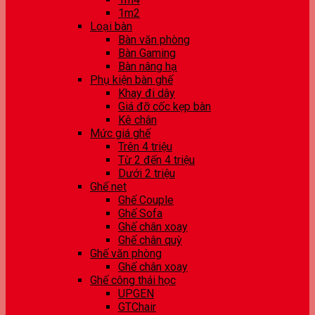
1m2
Loại bàn
Bàn văn phòng
Bàn Gaming
Bàn nâng hạ
Phụ kiện bàn ghế
Khay đi dây
Giá đỡ cốc kẹp bàn
Kê chân
Mức giá ghế
Trên 4 triệu
Từ 2 đến 4 triệu
Dưới 2 triệu
Ghế net
Ghế Couple
Ghế Sofa
Ghế chân xoay
Ghế chân quỳ
Ghế văn phòng
Ghế chân xoay
Ghế công thái học
UPGEN
GTChair