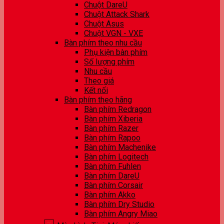
Chuột DareU
Chuột Attack Shark
Chuột Asus
Chuột VGN - VXE
Bàn phím theo nhu cầu
Phụ kiện bàn phím
Số lượng phím
Nhu cầu
Theo giá
Kết nối
Bàn phím theo hãng
Bàn phím Redragon
Bàn phím Xiberia
Bàn phím Razer
Bàn phím Rapoo
Bàn phím Machenike
Bàn phím Logitech
Bàn phím Fuhlen
Bàn phím DareU
Bàn phím Corsair
Bàn phím Akko
Bàn phím Dry Studio
Bàn phím Angry Miao