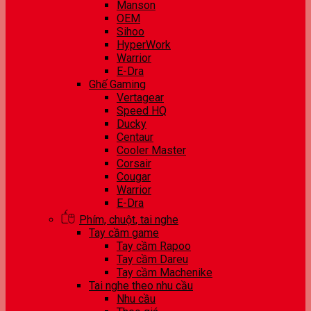
Manson
OEM
Sihoo
HyperWork
Warrior
E-Dra
Ghế Gaming
Vertagear
Speed HQ
Ducky
Centaur
Cooler Master
Corsair
Cougar
Warrior
E-Dra
Phím, chuột, tai nghe
Tay cầm game
Tay cầm Rapoo
Tay cầm Dareu
Tay cầm Machenike
Tai nghe theo nhu cầu
Nhu cầu