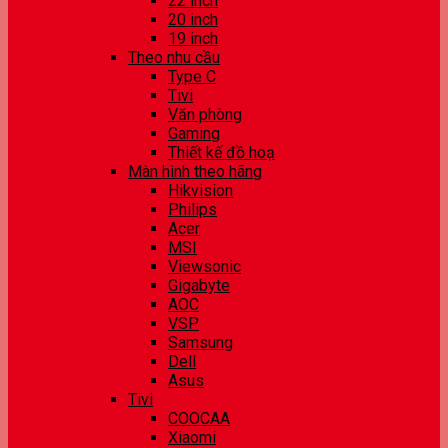
22 inch
20 inch
19 inch
Theo nhu cầu
Type C
Tivi
Văn phòng
Gaming
Thiết kế đồ hoạ
Màn hình theo hãng
Hikvision
Philips
Acer
MSI
Viewsonic
Gigabyte
AOC
VSP
Samsung
Dell
Asus
Tivi
COOCAA
Xiaomi