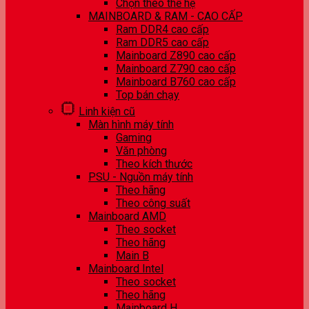
Chọn theo thế hệ
MAINBOARD & RAM - CAO CẤP
Ram DDR4 cao cấp
Ram DDR5 cao cấp
Mainboard Z890 cao cấp
Mainboard Z790 cao cấp
Mainboard B760 cao cấp
Top bán chạy
Linh kiện cũ
Màn hình máy tính
Gaming
Văn phòng
Theo kích thước
PSU - Nguồn máy tính
Theo hãng
Theo công suất
Mainboard AMD
Theo socket
Theo hãng
Main B
Mainboard Intel
Theo socket
Theo hãng
Mainboard H