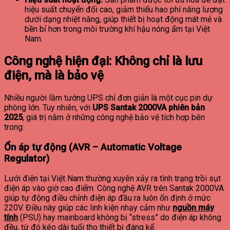
hiệu suất chuyển đổi cao, giảm thiểu hao phí năng lượng
dưới dạng nhiệt năng, giúp thiết bị hoạt động mát mẻ và
bền bỉ hơn trong môi trường khí hậu nóng ẩm tại Việt
Nam.
Công nghệ hiện đại: Không chỉ là lưu
điện, mà là bảo vệ
Nhiều người lầm tưởng UPS chỉ đơn giản là một cục pin dự
phòng lớn. Tuy nhiên, với
UPS Santak 2000VA phiên bản
2025
, giá trị nằm ở những công nghệ bảo vệ tích hợp bên
trong:
Ổn áp tự động (AVR – Automatic Voltage
Regulator)
Lưới điện tại Việt Nam thường xuyên xảy ra tình trạng trồi sụt
điện áp vào giờ cao điểm. Công nghệ AVR trên Santak 2000VA
giúp tự động điều chỉnh điện áp đầu ra luôn ổn định ở mức
220V. Điều này giúp các linh kiện nhạy cảm như
nguồn máy
tính
(PSU) hay mainboard không bị “stress” do điện áp không
đều, từ đó kéo dài tuổi thọ thiết bị đáng kể.