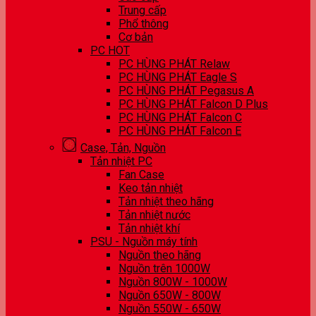
Trung cấp
Phổ thông
Cơ bản
PC HOT
PC HÙNG PHÁT Relaw
PC HÙNG PHÁT Eagle S
PC HÙNG PHÁT Pegasus A
PC HÙNG PHÁT Falcon D Plus
PC HÙNG PHÁT Falcon C
PC HÙNG PHÁT Falcon E
Case, Tản, Nguồn
Tản nhiệt PC
Fan Case
Keo tản nhiệt
Tản nhiệt theo hãng
Tản nhiệt nước
Tản nhiệt khí
PSU - Nguồn máy tính
Nguồn theo hãng
Nguồn trên 1000W
Nguồn 800W - 1000W
Nguồn 650W - 800W
Nguồn 550W - 650W