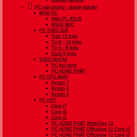
PC văn phòng - doanh nghiệp
MINI PC
Mini PC ASUS
ASUS NUC
PC THEO GIÁ
Trên 10 triệu
Từ 8 - 10 triệu
Từ 5 - 8 triệu
Dưới 5 triệu
THEO NHÓM
PC tuỳ chọn
PC HÙNG PHÁT
PC CPU AMD
Ryzen 7
Ryzen 5
Ryzen 3
PC HOT
Core i7
Core i5
Core i3
PC HÙNG PHÁT WorkFlex 12
PC HÙNG PHÁT Officeline 12 Core i5
PC HÙNG PHÁT Officeline 12 Core i3