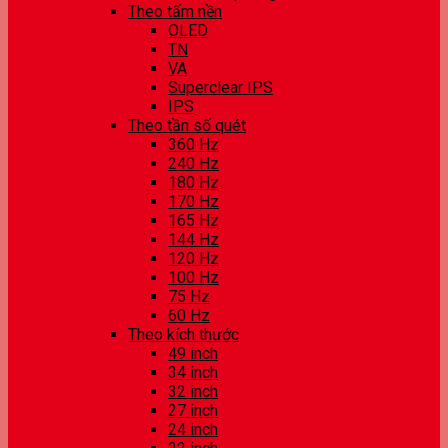
Theo tấm nền
OLED
TN
VA
Superclear IPS
IPS
Theo tần số quét
360 Hz
240 Hz
180 Hz
170 Hz
165 Hz
144 Hz
120 Hz
100 Hz
75 Hz
60 Hz
Theo kích thước
49 inch
34 inch
32 inch
27 inch
24 inch