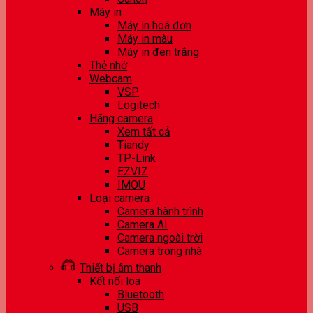
Máy in
Máy in hoá đơn
Máy in màu
Máy in đen trắng
Thẻ nhớ
Webcam
VSP
Logitech
Hãng camera
Xem tất cả
Tiandy
TP-Link
EZVIZ
IMOU
Loại camera
Camera hành trình
Camera AI
Camera ngoài trời
Camera trong nhà
Thiết bị âm thanh
Kết nối loa
Bluetooth
USB