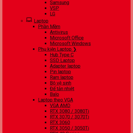
Samsung
VSP
LG
Laptop
Phần Mềm
Antivirus
Microsoft Office
Microsoft Windows
Phụ kiện Laptop ❯
Hub Type C
SSD Laptop
Adapter laptop
Pin laptop
Ram laptop
Bộ vệ sinh
Đế tản nhiệt
Balo
Laptop theo VGA
VGA AMD
RTX 3080 / 3080Ti
RTX 3070 / 3070Ti
RTX 3060
RTX 3050 / 3050Ti