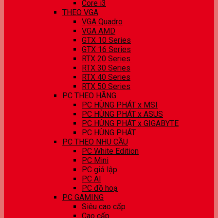
Core i3
THEO VGA
VGA Quadro
VGA AMD
GTX 10 Series
GTX 16 Series
RTX 20 Series
RTX 30 Series
RTX 40 Series
RTX 50 Series
PC THEO HÃNG
PC HÙNG PHÁT x MSI
PC HÙNG PHÁT x ASUS
PC HÙNG PHÁT x GIGABYTE
PC HÙNG PHÁT
PC THEO NHU CẦU
PC White Edition
PC Mini
PC giả lập
PC AI
PC đồ hoạ
PC GAMING
Siêu cao cấp
Cao cấp