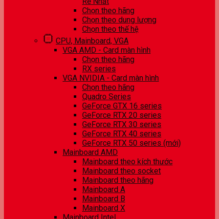
Rẻ Nhất
Chọn theo hãng
Chọn theo dung lượng
Chọn theo thế hệ
CPU, Mainboard, VGA
VGA AMD - Card màn hình
Chọn theo hãng
RX series
VGA NVIDIA - Card màn hình
Chọn theo hãng
Quadro Series
GeForce GTX 16 series
GeForce RTX 20 series
GeForce RTX 30 series
GeForce RTX 40 series
GeForce RTX 50 series (mới)
Mainboard AMD
Mainboard theo kích thước
Mainboard theo socket
Mainboard theo hãng
Mainboard A
Mainboard B
Mainboard X
Mainboard Intel