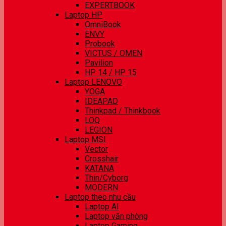
EXPERTBOOK
Laptop HP
OmniBook
ENVY
Probook
VICTUS / OMEN
Pavilion
HP 14 / HP 15
Laptop LENOVO
YOGA
IDEAPAD
Thinkpad / Thinkbook
LOQ
LEGION
Laptop MSI
Vector
Crosshair
KATANA
Thin/Cyborg
MODERN
Laptop theo nhu cầu
Laptop AI
Laptop văn phòng
Laptop Gaming