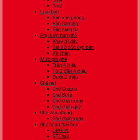
1m2
Loại bàn
Bàn văn phòng
Bàn Gaming
Bàn nâng hạ
Phụ kiện bàn ghế
Khay đi dây
Giá đỡ cốc kẹp bàn
Kê chân
Mức giá ghế
Trên 4 triệu
Từ 2 đến 4 triệu
Dưới 2 triệu
Ghế net
Ghế Couple
Ghế Sofa
Ghế chân xoay
Ghế chân quỳ
Ghế văn phòng
Ghế chân xoay
Ghế công thái học
UPGEN
GTChair