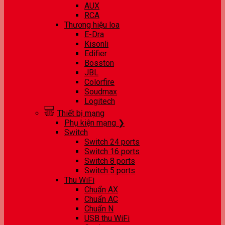
AUX
RCA
Thương hiệu loa
E-Dra
Kisonli
Edifier
Bosston
JBL
Colorfire
Soudmax
Logitech
Thiết bị mạng
Phụ kiện mạng ❯
Switch
Switch 24 ports
Switch 16 ports
Switch 8 ports
Switch 5 ports
Thu WiFi
Chuẩn AX
Chuẩn AC
Chuẩn N
USB thu WiFi