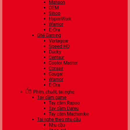
Manson
OEM
Sihoo
HyperWork
Warrior
E-Dra
Ghế Gaming
Vertagear
Speed HQ
Ducky
Centaur
Cooler Master
Corsair
Cougar
Warrior
E-Dra
Phím, chuột, tai nghe
Tay cầm game
Tay cầm Rapoo
Tay cầm Dareu
Tay cầm Machenike
Tai nghe theo nhu cầu
Nhu cầu