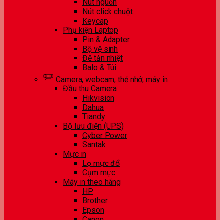
Nút nguồn
Nút click chuột
Keycap
Phụ kiện Laptop
Pin & Adapter
Bộ vệ sinh
Đế tản nhiệt
Balo & Túi
Camera, webcam, thẻ nhớ, máy in
Đầu thu Camera
Hikvision
Dahua
Tiandy
Bộ lưu điện (UPS)
Cyber Power
Santak
Mực in
Lọ mực đổ
Cụm mực
Máy in theo hãng
HP
Brother
Epson
Canon