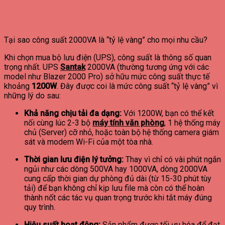
Tại sao công suất 2000VA là “tỷ lệ vàng” cho mọi nhu cầu?
Khi chọn mua bộ lưu điện (UPS), công suất là thông số quan
trọng nhất. UPS
Santak
2000VA (thường tương ứng với các
model như Blazer 2000 Pro) sở hữu mức công suất thực tế
khoảng
1200W
. Đây được coi là mức công suất “tỷ lệ vàng” vì
những lý do sau:
Khả năng chịu tải đa dạng:
Với 1200W, bạn có thể kết
nối cùng lúc 2-3 bộ
máy tính văn phòng
, 1 hệ thống máy
chủ (Server) cỡ nhỏ, hoặc toàn bộ hệ thống camera giám
sát và modem Wi-Fi của một tòa nhà.
Thời gian lưu điện lý tưởng:
Thay vì chỉ có vài phút ngắn
ngủi như các dòng 500VA hay 1000VA, dòng 2000VA
cung cấp thời gian dự phòng đủ dài (từ 15-30 phút tùy
tải) để bạn không chỉ kịp lưu file mà còn có thể hoàn
thành nốt các tác vụ quan trọng trước khi tắt máy đúng
quy trình.
Hiệu suất hoạt động:
Sản phẩm được tối ưu hóa để đạt