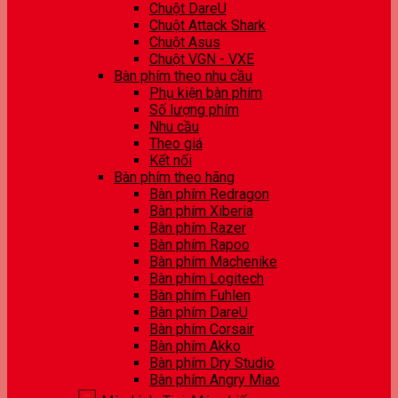
Chuột DareU
Chuột Attack Shark
Chuột Asus
Chuột VGN - VXE
Bàn phím theo nhu cầu
Phụ kiện bàn phím
Số lượng phím
Nhu cầu
Theo giá
Kết nối
Bàn phím theo hãng
Bàn phím Redragon
Bàn phím Xiberia
Bàn phím Razer
Bàn phím Rapoo
Bàn phím Machenike
Bàn phím Logitech
Bàn phím Fuhlen
Bàn phím DareU
Bàn phím Corsair
Bàn phím Akko
Bàn phím Dry Studio
Bàn phím Angry Miao