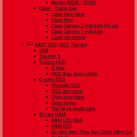
Nguồn 400W - 500W
Case - Thùng máy
Case theo hãng
Case Mini
Case Gaming 2 mặt kính (hồ cá)
Case Gaming 1 mặt kính
Case văn phòng
RAM, SSD, HDD, Thẻ nhớ
USB
Thẻ nhớ ❯
Ổ cứng HDD
Ổ Nas
HDD theo dung lượng
Ổ cứng SSD
Phụ kiện SSD
SSD gắn ngoài
Chọn theo hãng
Dung lượng
Thế hệ và chuẩn cắm
Bộ nhớ RAM
RAM LED RGB
RAM ECC
Bộ Nhớ Ram Theo Bus Chính Hãng Giá