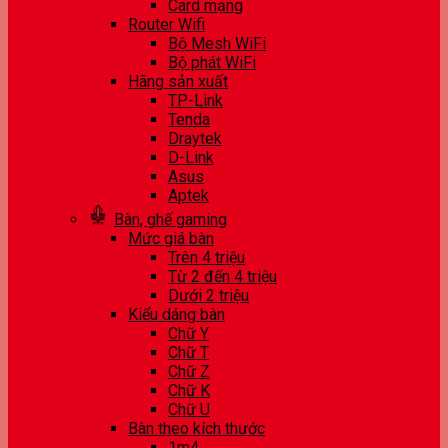
Card mạng
Router Wifi
Bộ Mesh WiFi
Bộ phát WiFi
Hãng sản xuất
TP-Link
Tenda
Draytek
D-Link
Asus
Aptek
Bàn, ghế gaming
Mức giá bàn
Trên 4 triệu
Từ 2 đến 4 triệu
Dưới 2 triệu
Kiểu dáng bàn
Chữ Y
Chữ T
Chữ Z
Chữ K
Chữ U
Bàn theo kích thước
1m4