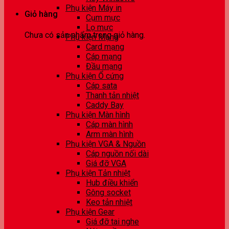
Phụ kiện Máy in
Giỏ hàng
Cụm mực
Lọ mực
Chưa có sản phẩm trong giỏ hàng.
Phụ kiện Mạng
Card mạng
Cáp mạng
Đầu mạng
Phụ kiện Ổ cứng
Cáp sata
Thanh tản nhiệt
Caddy Bay
Phụ kiện Màn hình
Cáp màn hình
Arm màn hình
Phụ kiện VGA & Nguồn
Cáp nguồn nối dài
Giá đỡ VGA
Phụ kiện Tản nhiệt
Hub điều khiển
Gông socket
Keo tản nhiệt
Phụ kiện Gear
Giá đỡ tai nghe