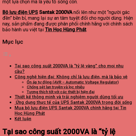
một lựa chọn mà là yếu tố sống còn.
Bộ lưu điện UPS
Santak 2000VA
nổi lên như một “người gác
đền” bền bỉ, mang lại sự an tâm tuyệt đối cho người dùng. Hiện
nay, sản phẩm đang được phân phối chính hãng với chính sách
bảo hành ưu việt tại
Tin Học Hùng Phát
.
Mục lục
Tại sao công suất 2000VA là “tỷ lệ vàng” cho mọi nhu
cầu?
Công nghệ hiện đại: Không chỉ là lưu điện, mà là bảo vệ
Ổn áp tự động (AVR – Automatic Voltage Regulator)
Chống sét lan truyền và lọc nhiễu
Tương thích tốt với các thiết bị hiện đại
Thiết kế thông minh và trải nghiệm người dùng tối ưu
Ứng dụng thực tế của UPS Santak 2000VA trong đời sống
Mua bộ lưu điện UPS Santak 2000VA chính hãng tại Tin
Học Hùng Phát
Kết luận
Tại sao công suất 2000VA là “tỷ lệ