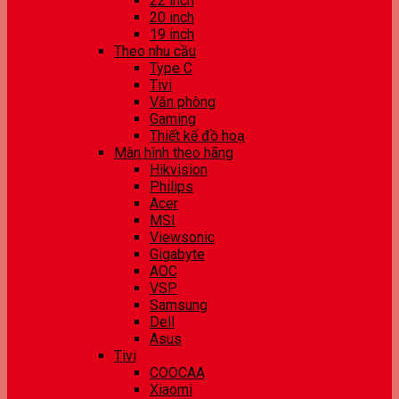
22 inch
20 inch
19 inch
Theo nhu cầu
Type C
Tivi
Văn phòng
Gaming
Thiết kế đồ hoạ
Màn hình theo hãng
Hikvision
Philips
Acer
MSI
Viewsonic
Gigabyte
AOC
VSP
Samsung
Dell
Asus
Tivi
COOCAA
Xiaomi