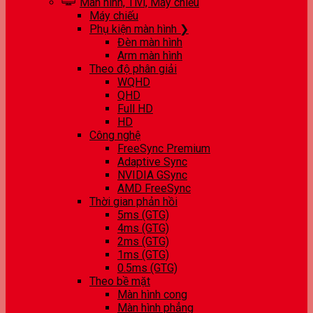
Màn hình, Tivi, Máy chiếu
Máy chiếu
Phụ kiện màn hình ❯
Đèn màn hình
Arm màn hình
Theo độ phân giải
WQHD
QHD
Full HD
HD
Công nghệ
FreeSync Premium
Adaptive Sync
NVIDIA GSync
AMD FreeSync
Thời gian phản hồi
5ms (GTG)
4ms (GTG)
2ms (GTG)
1ms (GTG)
0.5ms (GTG)
Theo bề mặt
Màn hình cong
Màn hình phẳng